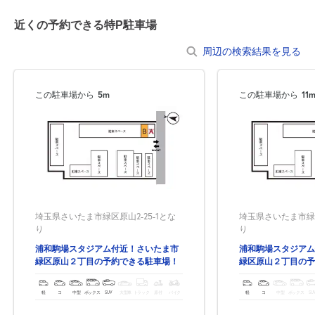
近くの予約できる特P駐車場
周辺の検索結果を見る
この駐車場から
5m
この駐車場から
11
埼玉県さいたま市緑区原山2-25-1とな
埼玉県さいたま市緑区
り
り
浦和駒場スタジアム付近！さいたま市
浦和駒場スタジアム
緑区原山２丁目の予約できる駐車場！
緑区原山２丁目の予
軽
コ
中型
ボックス
SUV
大型車
トラック
原付
バイク
軽
コ
中型
ボックス
SU