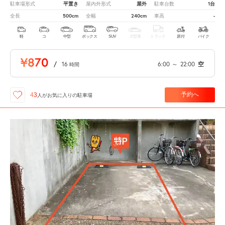
平置き
屋外
1台
駐車場形式
屋内外形式
駐車台数
500cm
240cm
-
全長
全幅
車高
軽
コ
中型
ボックス
SUV
大型車
トラック
原付
バイク
¥870
/
16
6:00
～
22:00
空
時間
予約へ
43
人が
お気に入りの駐車場