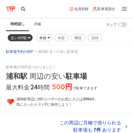
会員登録
駐車場貸出
時間貸し
月極
マップ
近い特P順
車種
今日
明日
日付
駐車場予約の特P
浦和駅 近くの安い駐車場
駐車場が50件見つかりました！
浦和駅
周辺の安い
駐車場
500円
24
時間
最大料金
で駐車できます
3556
浦和駅周辺に特Pユーザーのお気に入りは
件。
気に入ったらマイPに保存しよう！
この周辺に月極で借りられる
駐車場も
7件
あります