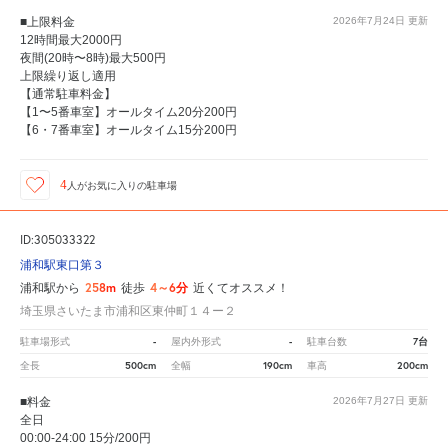
■上限料金
2026年7月24日
更新
12時間最大2000円
夜間(20時〜8時)最大500円
上限繰り返し適用
【通常駐車料金】
【1〜5番車室】オールタイム20分200円
【6・7番車室】オールタイム15分200円
4
人が
お気に入りの駐車場
ID:305033322
浦和駅東口第３
258m
4～6分
浦和駅から
徒歩
近くてオススメ！
埼玉県さいたま市浦和区東仲町１４ー２
-
-
7台
駐車場形式
屋内外形式
駐車台数
500cm
190cm
200cm
全長
全幅
車高
■料金
2026年7月27日
更新
全日
00:00-24:00 15分/200円