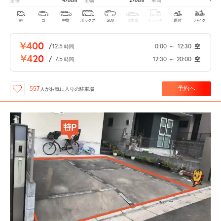
470cm
270cm
-
全長
全幅
車高
軽
コ
中型
ボックス
SUV
大型車
トラック
原付
バイク
¥400
/
12.5
0:00
～
12:30
空
時間
¥420
/
7.5
12:30
～
20:00
空
時間
予約へ
557
人が
お気に入りの駐車場