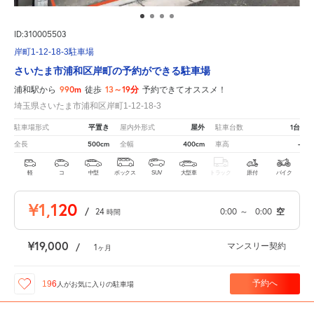
ID:310005503
岸町1-12-18-3駐車場
さいたま市浦和区岸町の予約ができる駐車場
990m
13～19分
浦和駅から
徒歩
予約できてオススメ！
埼玉県さいたま市浦和区岸町1-12-18-3
平置き
屋外
1台
駐車場形式
屋内外形式
駐車台数
500cm
400cm
-
全長
全幅
車高
軽
コ
中型
ボックス
SUV
大型車
トラック
原付
バイク
¥1,120
/
24
0:00
～
0:00
空
時間
¥19,000
マンスリー契約
/
1
ヶ月
予約へ
196
人が
お気に入りの駐車場