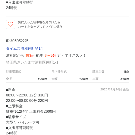
■入出庫可能時間
24時間
気に入った駐車場を見つけたら
ハートをタップしてマイPに保存
ID:305052225
タイムズ浦和仲町第14
183m
3～5分
浦和駅から
徒歩
近くてオススメ！
埼玉県さいたま市浦和区仲町1-1
-
-
11台
駐車場形式
屋内外形式
駐車台数
500cm
190cm
210cm
全長
全幅
車高
■料金
2026年7月24日
更新
08:00〜22:00 12分 330円
22:00〜08:00 60分 220円
■上限料金
駐車後12時間 上限料金2600円
■駐車サイズ
大型可 ハイルーフ可
■入出庫可能時間
24時間