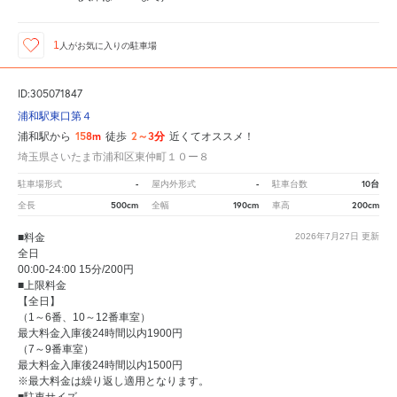
1
人が
お気に入りの駐車場
ID:305071847
浦和駅東口第４
158m
2～3分
浦和駅から
徒歩
近くてオススメ！
埼玉県さいたま市浦和区東仲町１０ー８
-
-
10台
駐車場形式
屋内外形式
駐車台数
500cm
190cm
200cm
全長
全幅
車高
■料金
2026年7月27日
更新
全日
00:00-24:00 15分/200円
■上限料金
【全日】
（1～6番、10～12番車室）
最大料金入庫後24時間以内1900円
（7～9番車室）
最大料金入庫後24時間以内1500円
※最大料金は繰り返し適用となります。