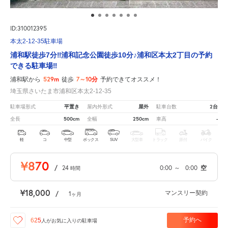
ID:310012395
本太2-12-35駐車場
浦和駅徒歩7分‼︎浦和記念公園徒歩10分♪浦和区本太2丁目の予約
できる駐車場‼︎
529m
7～10分
浦和駅から
徒歩
予約できてオススメ！
埼玉県さいたま市浦和区本太2-12-35
平置き
屋外
2台
駐車場形式
屋内外形式
駐車台数
500cm
250cm
-
全長
全幅
車高
軽
コ
中型
ボックス
SUV
大型車
トラック
原付
バイク
¥870
/
24
0:00
～
0:00
空
時間
¥18,000
マンスリー契約
/
1
ヶ月
予約へ
625
人が
お気に入りの駐車場