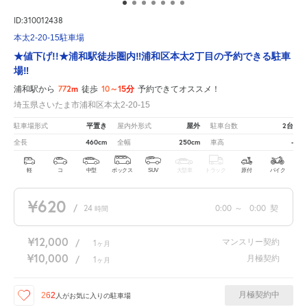
ID:310012438
本太2-20-15駐車場
★値下げ!!★浦和駅徒歩圏内‼︎浦和区本太2丁目の予約できる駐車
場‼︎
772m
10～15分
浦和駅から
徒歩
予約できてオススメ！
埼玉県さいたま市浦和区本太2-20-15
平置き
屋外
2台
駐車場形式
屋内外形式
駐車台数
460cm
250cm
-
全長
全幅
車高
軽
コ
中型
ボックス
SUV
大型車
トラック
原付
バイク
¥620
/
24
0:00
～
0:00
契
時間
¥12,000
マンスリー契約
/
1
ヶ月
¥10,000
月極契約
/
1
ヶ月
月極契約中
262
人が
お気に入りの駐車場