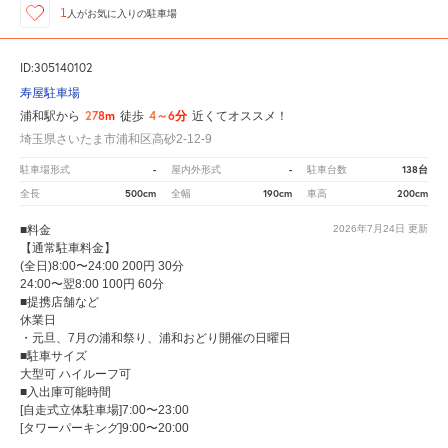
1
人が
お気に入りの駐車場
ID:305140102
寿屋駐車場
278m
4～6分
浦和駅から
徒歩
近くてオススメ！
埼玉県さいたま市浦和区高砂2-12-9
-
-
138台
駐車場形式
屋内外形式
駐車台数
500cm
190cm
200cm
全長
全幅
車高
■料金
2026年7月24日
更新
【通常駐車料金】
(全日)8:00〜24:00 200円 30分
24:00〜翌8:00 100円 60分
■提携店舗など
休業日
・元旦、7月の浦和祭り、浦和おどり開催の日曜日
■駐車サイズ
大型可 ハイルーフ可
■入出庫可能時間
[自走式立体駐車場]7:00〜23:00
[タワーパーキング]9:00〜20:00