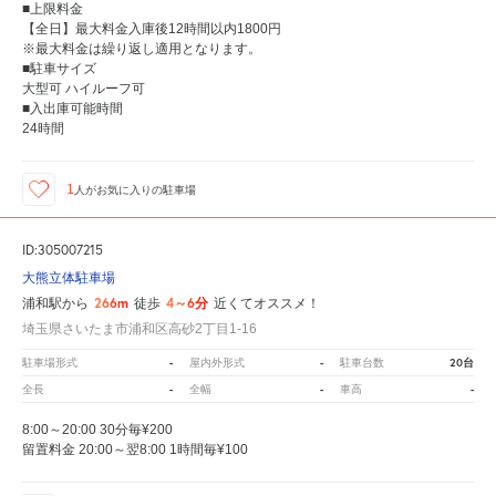
■上限料金
【全日】最大料金入庫後12時間以内1800円
※最大料金は繰り返し適用となります。
■駐車サイズ
大型可 ハイルーフ可
■入出庫可能時間
24時間
1
人が
お気に入りの駐車場
ID:305007215
大熊立体駐車場
266m
4～6分
浦和駅から
徒歩
近くてオススメ！
埼玉県さいたま市浦和区高砂2丁目1-16
-
-
20台
駐車場形式
屋内外形式
駐車台数
-
-
-
全長
全幅
車高
8:00～20:00 30分毎¥200
留置料金 20:00～翌8:00 1時間毎¥100