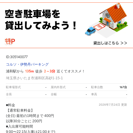
ID:305140077
コルソ・伊勢丹パーキング
135m
2～3分
浦和駅から
徒歩
近くてオススメ！
埼玉県さいたま市浦和区高砂1-15-1
-
-
167台
駐車場形式
屋内外形式
駐車台数
-
-
-
全長
全幅
車高
■料金
2026年7月24日
更新
【通常駐車料金】
(全日) 最初の1時間まで 400円
以降30分ごとに 200円
■入出庫可能時間
9:00〜22:15(入庫は21:00まで)