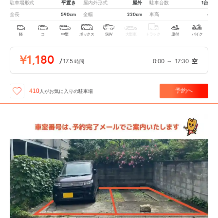
平置き
屋外
1台
駐車場形式
屋内外形式
駐車台数
590cm
220cm
-
全長
全幅
車高
軽
コ
中型
ボックス
SUV
大型車
トラック
原付
バイク
¥1,180
/
17.5
0:00
～
17:30
空
時間
予約へ
410
人が
お気に入りの駐車場