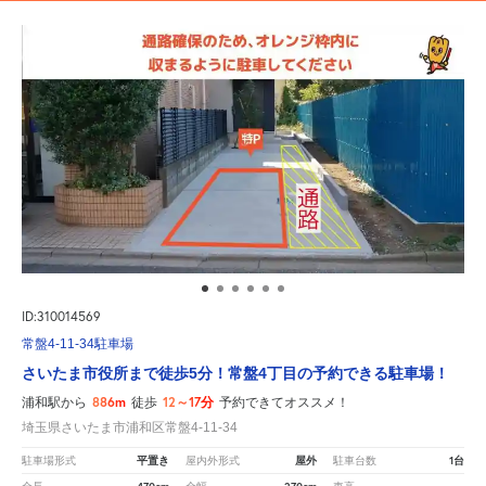
ID:310014569
常盤4-11-34駐車場
さいたま市役所まで徒歩5分！常盤4丁目の予約できる駐車場！
886m
12～17分
浦和駅から
徒歩
予約できてオススメ！
埼玉県さいたま市浦和区常盤4-11-34
平置き
屋外
1台
駐車場形式
屋内外形式
駐車台数