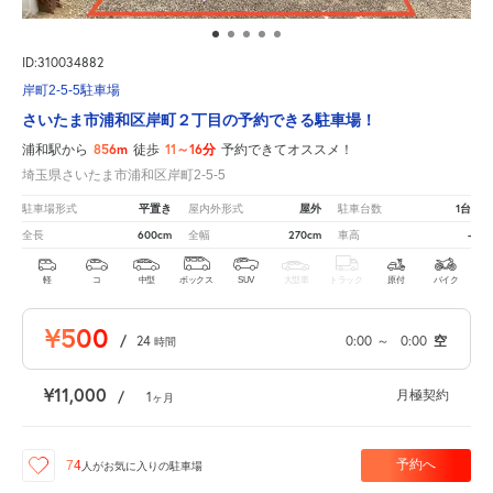
ID:310034882
岸町2-5-5駐車場
さいたま市浦和区岸町２丁目の予約できる駐車場！
856m
11～16分
浦和駅から
徒歩
予約できてオススメ！
埼玉県さいたま市浦和区岸町2-5-5
平置き
屋外
1台
駐車場形式
屋内外形式
駐車台数
600cm
270cm
-
全長
全幅
車高
軽
コ
中型
ボックス
SUV
大型車
トラック
原付
バイク
¥500
/
24
0:00
～
0:00
空
時間
¥11,000
月極契約
/
1
ヶ月
予約へ
74
人が
お気に入りの駐車場