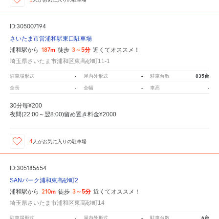
ID:305007194
さいたま市営浦和駅東口駐車場
187m
3～5分
浦和駅から
徒歩
近くてオススメ！
埼玉県さいたま市浦和区東高砂町11-1
-
-
835台
駐車場形式
屋内外形式
駐車台数
-
-
-
全長
全幅
車高
30分毎¥200
夜間(22:00～翌8:00)留め置き料金¥2000
4
人が
お気に入りの駐車場
ID:305185654
SANパーク浦和東高砂町2
210m
3～5分
浦和駅から
徒歩
近くてオススメ！
埼玉県さいたま市浦和区東高砂町14
-
-
6台
駐車場形式
屋内外形式
駐車台数