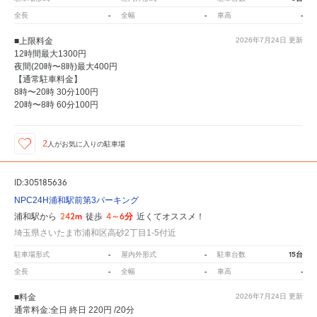
-
-
-
全長
全幅
車高
■上限料金
2026年7月24日
更新
12時間最大1300円
夜間(20時〜8時)最大400円
【通常駐車料金】
8時〜20時 30分100円
20時〜8時 60分100円
2
人が
お気に入りの駐車場
ID:305185636
NPC24H浦和駅前第3パーキング
242m
4～6分
浦和駅から
徒歩
近くてオススメ！
埼玉県さいたま市浦和区高砂2丁目1-5付近
-
-
15台
駐車場形式
屋内外形式
駐車台数
-
-
-
全長
全幅
車高
■料金
2026年7月24日
更新
通常料金:全日 終日 220円 /20分