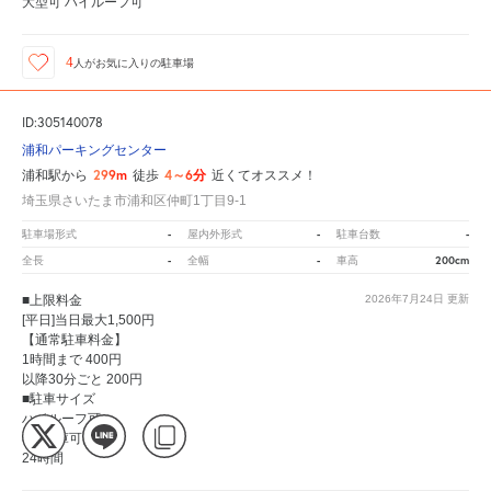
大型可 ハイルーフ可
4
人が
お気に入りの駐車場
ID:305140078
浦和パーキングセンター
299m
4～6分
浦和駅から
徒歩
近くてオススメ！
埼玉県さいたま市浦和区仲町1丁目9-1
-
-
-
駐車場形式
屋内外形式
駐車台数
-
-
200cm
全長
全幅
車高
■上限料金
2026年7月24日
更新
[平日]当日最大1,500円
【通常駐車料金】
1時間まで 400円
以降30分ごと 200円
■駐車サイズ
ハイルーフ可
■入出庫可能時間
24時間