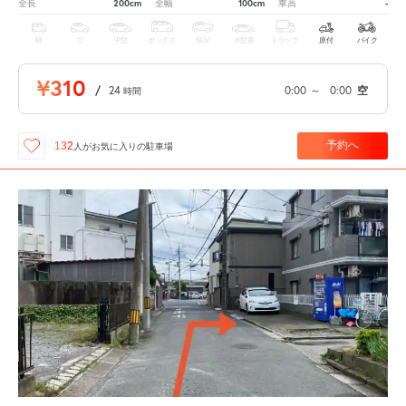
200cm
100cm
-
全長
全幅
車高
軽
コ
中型
ボックス
SUV
大型車
トラック
原付
バイク
¥310
/
24
0:00
～
0:00
空
時間
予約へ
132
人が
お気に入りの駐車場