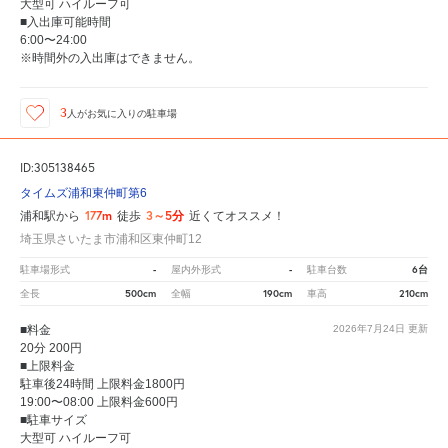
大型可 ハイルーフ可
■入出庫可能時間
6:00〜24:00
※時間外の入出庫はできません。
3
人が
お気に入りの駐車場
ID:305138465
タイムズ浦和東仲町第6
177m
3～5分
浦和駅から
徒歩
近くてオススメ！
埼玉県さいたま市浦和区東仲町12
-
-
6台
駐車場形式
屋内外形式
駐車台数
500cm
190cm
210cm
全長
全幅
車高
■料金
2026年7月24日
更新
20分 200円
■上限料金
駐車後24時間 上限料金1800円
19:00〜08:00 上限料金600円
■駐車サイズ
大型可 ハイルーフ可