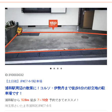
ID:310003032
【土日祝】岸町7-6-5駐車場
浦和駅周辺の散策に！コルソ・伊勢丹まで徒歩5分の好立地の駐
車場です！
528m
7～10分
浦和駅から
徒歩
予約できてオススメ！
埼玉県さいたま市浦和区岸町7-6-5