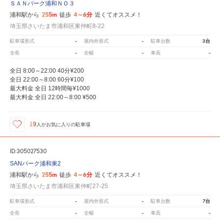
ＳＡＮパーク浦和ＮＯ３
255m
4～6分
浦和駅から
徒歩
近くてオススメ！
埼玉県さいたま市浦和区東仲町8-22
-
-
3台
駐車場形式
屋内外形式
駐車台数
-
-
-
全長
全幅
車高
全日 8:00～22:00 40分¥200
全日 22:00～8:00 60分¥100
最大料金 全日 12時間毎¥1000
最大料金 全日 22:00～8:00 ¥500
19
人が
お気に入りの駐車場
ID:305027530
SANパーク浦和東2
255m
4～6分
浦和駅から
徒歩
近くてオススメ！
埼玉県さいたま市浦和区東仲町27-25
-
-
7台
駐車場形式
屋内外形式
駐車台数
-
-
-
全長
全幅
車高