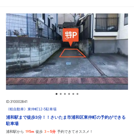
ID:310002841
《軽自動車》東仲町12-5駐車場
浦和駅まで徒歩3分！！さいたま市浦和区東仲町の予約ができる
駐車場
195m
3～5分
浦和駅から
徒歩
予約できてオススメ！