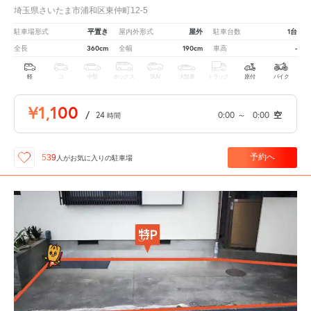
埼玉県さいたま市浦和区東仲町12-5
平置き
屋外
1台
駐車場形式
屋内外形式
駐車台数
360cm
190cm
-
全長
全幅
車高
軽
コ
中型
ボックス
SUV
大型車
トラック
原付
バイク
¥1,100
/
24
0:00
～
0:00
空
時間
予約へ
539
人が
お気に入りの駐車場