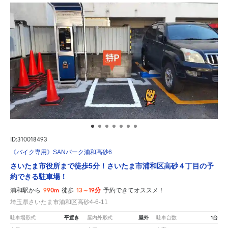
ID:310018493
《バイク専用》SANパーク浦和高砂6
さいたま市役所まで徒歩5分！さいたま市浦和区高砂４丁目の予
約できる駐車場！
990m
13～19分
浦和駅から
徒歩
予約できてオススメ！
埼玉県さいたま市浦和区高砂4-6-11
平置き
屋外
1台
駐車場形式
屋内外形式
駐車台数