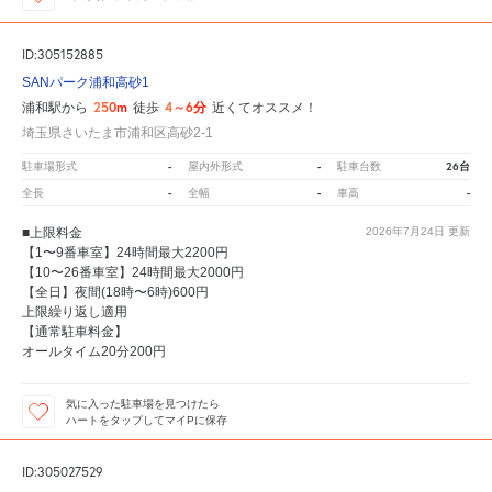
ID:305152885
SANパーク浦和高砂1
250m
4～6分
浦和駅から
徒歩
近くてオススメ！
埼玉県さいたま市浦和区高砂2-1
-
-
26台
駐車場形式
屋内外形式
駐車台数
-
-
-
全長
全幅
車高
■上限料金
2026年7月24日
更新
【1〜9番車室】24時間最大2200円
【10〜26番車室】24時間最大2000円
【全日】夜間(18時〜6時)600円
上限繰り返し適用
【通常駐車料金】
オールタイム20分200円
気に入った駐車場を見つけたら
ハートをタップしてマイPに保存
ID:305027529