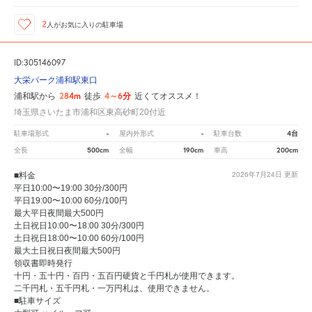
2
人が
お気に入りの駐車場
ID:305146097
大栄パーク浦和駅東口
284m
4～6分
浦和駅から
徒歩
近くてオススメ！
埼玉県さいたま市浦和区東高砂町20付近
-
-
4台
駐車場形式
屋内外形式
駐車台数
500cm
190cm
200cm
全長
全幅
車高
■料金
2026年7月24日
更新
平日10:00〜19:00 30分/300円
平日19:00〜10:00 60分/100円
最大平日夜間最大500円
土日祝日10:00〜18:00 30分/300円
土日祝日18:00〜10:00 60分/100円
最大土日祝日夜間最大500円
領収書即時発行
十円・五十円・百円・五百円硬貨と千円札が使用できます。
二千円札・五千円札・一万円札は、使用できません。
■駐車サイズ