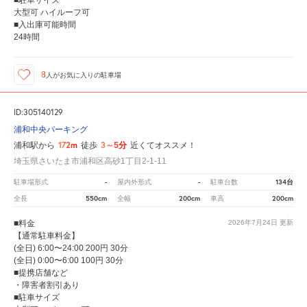
■駐車サイズ
大型可 ハイルーフ可
■入出庫可能時間
24時間
8
人が
お気に入りの駐車場
ID:305140129
浦和中央パーキング
172m
3～5分
浦和駅から
徒歩
近くてオススメ！
埼玉県さいたま市浦和区高砂1丁目2-1-11
-
-
134台
駐車場形式
屋内外形式
駐車台数
550cm
200cm
200cm
全長
全幅
車高
■料金
2026年7月24日
更新
【通常駐車料金】
(全日) 6:00〜24:00 200円 30分
(全日) 0:00〜6:00 100円 30分
■提携店舗など
・障害者割引あり
■駐車サイズ