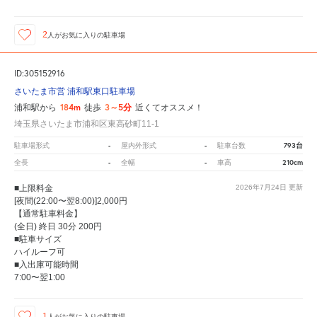
2
人が
お気に入りの駐車場
ID:305152916
さいたま市営 浦和駅東口駐車場
184m
3～5分
浦和駅から
徒歩
近くてオススメ！
埼玉県さいたま市浦和区東高砂町11-1
-
-
793台
駐車場形式
屋内外形式
駐車台数
-
-
210cm
全長
全幅
車高
■上限料金
2026年7月24日
更新
[夜間(22:00〜翌8:00)]2,000円
【通常駐車料金】
(全日) 終日 30分 200円
■駐車サイズ
ハイルーフ可
■入出庫可能時間
7:00〜翌1:00
1
人が
お気に入りの駐車場