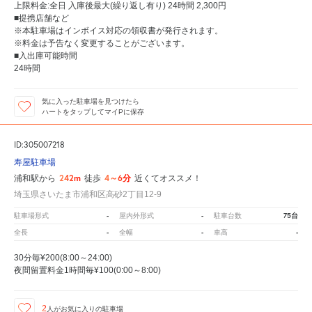
上限料金:全日 入庫後最大(繰り返し有り) 24時間 2,300円
■提携店舗など
※本駐車場はインボイス対応の領収書が発行されます。
※料金は予告なく変更することがございます。
■入出庫可能時間
24時間
気に入った駐車場を見つけたら
ハートをタップしてマイPに保存
ID:305007218
寿屋駐車場
242m
4～6分
浦和駅から
徒歩
近くてオススメ！
埼玉県さいたま市浦和区高砂2丁目12-9
-
-
75台
駐車場形式
屋内外形式
駐車台数
-
-
-
全長
全幅
車高
30分毎¥200(8:00～24:00)
夜間留置料金1時間毎¥100(0:00～8:00)
2
人が
お気に入りの駐車場