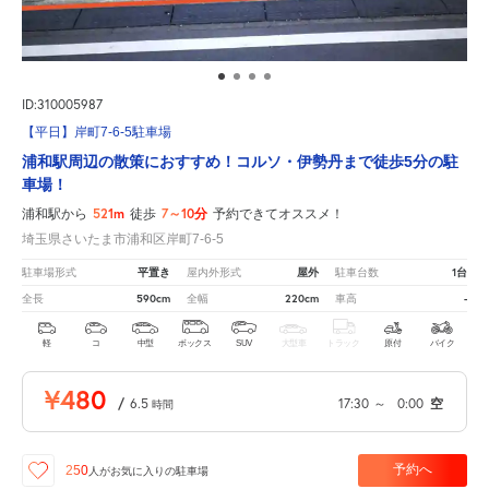
ID:310005987
【平日】岸町7-6-5駐車場
浦和駅周辺の散策におすすめ！コルソ・伊勢丹まで徒歩5分の駐
車場！
521m
7～10分
浦和駅から
徒歩
予約できてオススメ！
埼玉県さいたま市浦和区岸町7-6-5
平置き
屋外
1台
駐車場形式
屋内外形式
駐車台数
590cm
220cm
-
全長
全幅
車高
軽
コ
中型
ボックス
SUV
大型車
トラック
原付
バイク
¥480
/
6.5
17:30
～
0:00
空
時間
予約へ
250
人が
お気に入りの駐車場