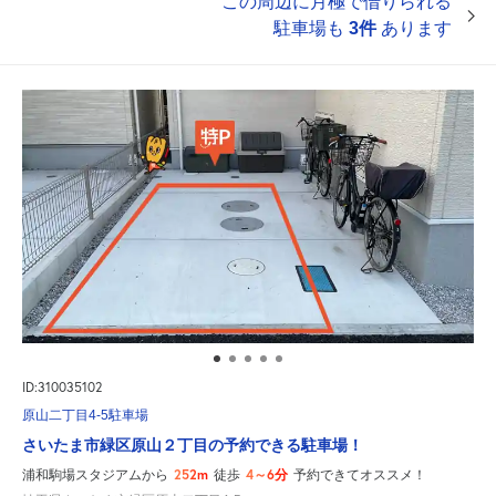
この周辺に月極で借りられる
駐車場も
3件
あります
ID:310035102
原山二丁目4-5駐車場
さいたま市緑区原山２丁目の予約できる駐車場！
252m
4～6分
浦和駒場スタジアムから
徒歩
予約できてオススメ！