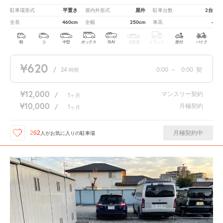
平置き
屋外
2台
駐車場形式
屋内外形式
駐車台数
460cm
250cm
-
全長
全幅
車高
軽
コ
中型
ボックス
SUV
大型車
トラック
原付
バイク
¥620
/
24
0:00
～
0:00
契
時間
¥12,000
マンスリー契約
/
1
ヶ月
¥10,000
月極契約
/
1
ヶ月
月極契約中
262
人が
お気に入りの駐車場