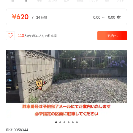
軽
コ
中型
ボックス
SUV
大型車
トラック
原付
バイク
¥620
/
24
0:00
～
0:00
空
時間
予約へ
113
人が
お気に入りの駐車場
ID:310058344