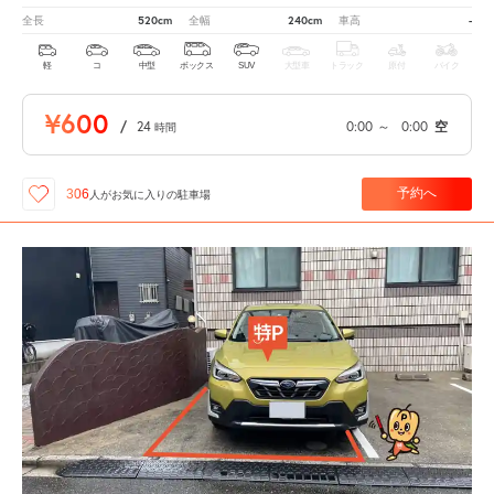
520cm
240cm
-
全長
全幅
車高
軽
コ
中型
ボックス
SUV
大型車
トラック
原付
バイク
¥600
/
24
0:00
～
0:00
空
時間
予約へ
306
人が
お気に入りの駐車場