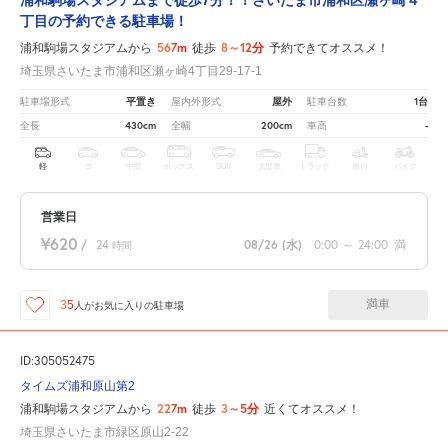
浦和駒場スタジアムまで徒歩7分！！さいたま市浦和区瀬ヶ崎４
丁目の予約できる駐車場！
567m
8～12分
浦和駒場スタジアムから
徒歩
予約できてオススメ！
埼玉県さいたま市浦和区瀬ヶ崎4丁目29-17-1
平置き
屋外
1台
駐車場形式
屋内外形式
駐車台数
430cm
200cm
-
全長
全幅
車高
軽
コ
中型
ボックス
SUV
大型車
トラック
原付
バイク
営業日
¥620
/
24
08/26
(水)
0:00
～
24:00
満
時間
満車
35
人が
お気に入りの駐車場
ID:305052475
タイムズ浦和原山第2
227m
3～5分
浦和駒場スタジアムから
徒歩
近くてオススメ！
埼玉県さいたま市緑区原山2-22