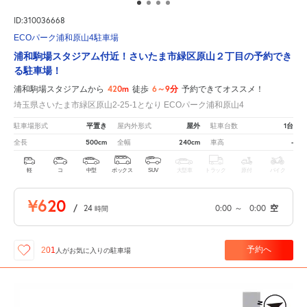
ID:310036668
ECOパーク浦和原山4駐車場
浦和駒場スタジアム付近！さいたま市緑区原山２丁目の予約でき
る駐車場！
420m
6～9分
浦和駒場スタジアムから
徒歩
予約できてオススメ！
埼玉県さいたま市緑区原山2-25-1となり ECOパーク浦和原山4
平置き
屋外
1台
駐車場形式
屋内外形式
駐車台数
500cm
240cm
-
全長
全幅
車高
軽
コ
中型
ボックス
SUV
大型車
トラック
原付
バイク
¥620
/
24
0:00
～
0:00
空
時間
予約へ
201
人が
お気に入りの駐車場