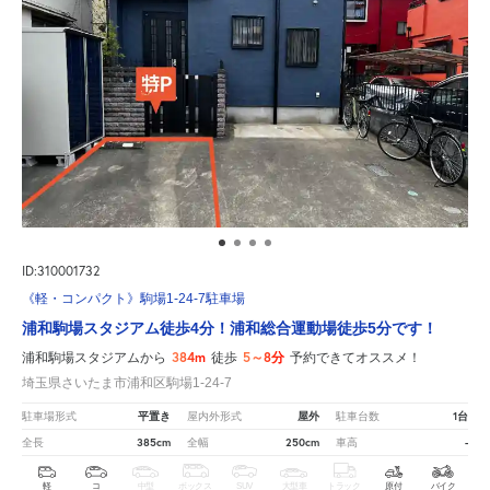
ID:310001732
《軽・コンパクト》駒場1-24-7駐車場
浦和駒場スタジアム徒歩4分！浦和総合運動場徒歩5分です！
384m
5～8分
浦和駒場スタジアムから
徒歩
予約できてオススメ！
埼玉県さいたま市浦和区駒場1-24-7
平置き
屋外
1台
駐車場形式
屋内外形式
駐車台数
385cm
250cm
-
全長
全幅
車高
軽
コ
中型
ボックス
SUV
大型車
トラック
原付
バイク