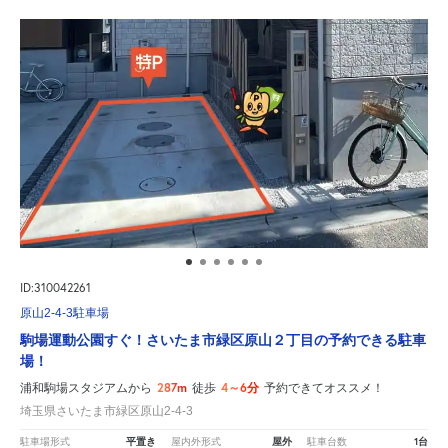
ID:310042261
原山2-4-3駐車場
駒場運動公園すぐ！さいたま市緑区原山２丁目の予約できる駐車
場！
287m
4～6分
浦和駒場スタジアムから
徒歩
予約できてオススメ！
埼玉県さいたま市緑区原山2-4-3
平置き
屋外
1台
駐車場形式
屋内外形式
駐車台数