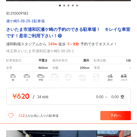
ID:310009182
瀬ケ崎5-38-26-1駐車場
さいたま市浦和区瀬ケ崎の予約のできる駐車場！ キレイな車室
です！是非ご利用下さい！😄
341m
5～8分
浦和駒場スタジアムから
徒歩
予約できてオススメ！
埼玉県さいたま市浦和区瀬ケ崎5-38-26-1
平置き
屋外
2台
駐車場形式
屋内外形式
駐車台数
460cm
200cm
-
全長
全幅
車高
軽
コ
中型
ボックス
SUV
大型車
トラック
原付
バイク
¥620
/
24
0:00
～
0:00
空
時間
予約へ
312
人が
お気に入りの駐車場