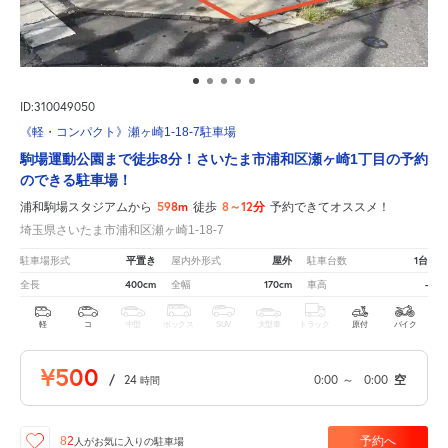
ID:310049050
《軽・コンパクト》瀬ヶ崎1-18-7駐車場
駒場運動公園まで徒歩8分！さいたま市浦和区瀬ヶ崎1丁目の予約
のできる駐車場！
598m
8～12分
浦和駒場スタジアムから
徒歩
予約できてオススメ！
埼玉県さいたま市浦和区瀬ヶ崎1-18-7
平置き
屋外
1台
駐車場形式
屋内外形式
駐車台数
400cm
170cm
-
全長
全幅
車高
軽
コ
中型
ボックス
SUV
大型車
トラック
原付
バイク
¥500
/
24
0:00
～
0:00
空
時間
予約へ
82
人が
お気に入りの駐車場