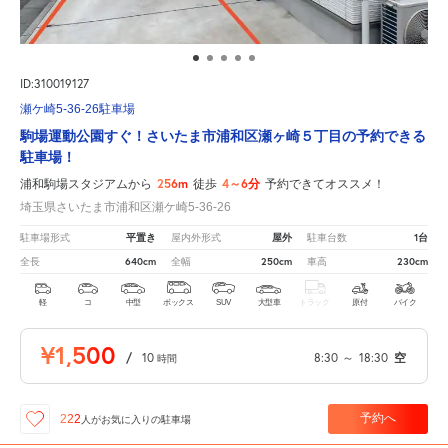
ID:310019127
瀬ケ崎5-36-26駐車場
駒場運動公園すぐ！さいたま市浦和区瀬ヶ崎５丁目の予約できる
駐車場！
256m
4～6分
浦和駒場スタジアムから
徒歩
予約できてオススメ！
埼玉県さいたま市浦和区瀬ケ崎5-36-26
平置き
屋外
1台
駐車場形式
屋内外形式
駐車台数
640cm
250cm
230cm
全長
全幅
車高
軽
コ
中型
ボックス
SUV
大型車
トラック
原付
バイク
¥1,500
/
10
8:30
～
18:30
空
時間
予約へ
222
人が
お気に入りの駐車場