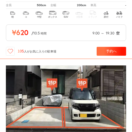
500cm
200cm
-
全長
全幅
車高
軽
コ
中型
ボックス
SUV
大型車
トラック
原付
バイク
¥620
/
10.5
9:00
～
19:30
空
時間
予約へ
105
人が
お気に入りの駐車場