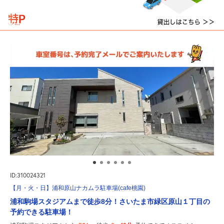
ID:310024321
【月・火・日】浦和原山ナカムラ駐車場(cafe桃園)
浦和駒場スタジアムまで徒歩8分！さいたま市緑区原山１丁目の
予約できる駐車場！