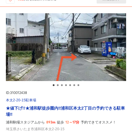
ID:310012438
本太2-20-15駐車場
★値下げ!!★浦和駅徒歩圏内‼︎浦和区本太2丁目の予約できる駐車
場‼︎
893m
12～17分
浦和駒場スタジアムから
徒歩
予約できてオススメ！
埼玉県さいたま市浦和区本太2-20-15