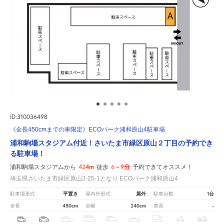
ID:310036498
《全長450cmまでの車限定》ECOパーク浦和原山4駐車場
浦和駒場スタジアム付近！さいたま市緑区原山２丁目の予約でき
る駐車場！
424m
6～9分
浦和駒場スタジアムから
徒歩
予約できてオススメ！
埼玉県さいたま市緑区原山2-25-1となり ECOパーク浦和原山4
平置き
屋外
1台
駐車場形式
屋内外形式
駐車台数
450cm
240cm
-
全長
全幅
車高