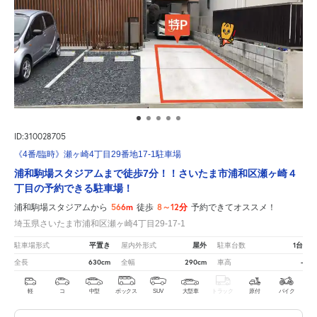
ID:310028705
《4番/臨時》瀬ヶ崎4丁目29番地17-1駐車場
浦和駒場スタジアムまで徒歩7分！！さいたま市浦和区瀬ヶ崎４
丁目の予約できる駐車場！
566m
8～12分
浦和駒場スタジアムから
徒歩
予約できてオススメ！
埼玉県さいたま市浦和区瀬ヶ崎4丁目29-17-1
平置き
屋外
1台
駐車場形式
屋内外形式
駐車台数
630cm
290cm
-
全長
全幅
車高
軽
コ
中型
ボックス
SUV
大型車
トラック
原付
バイク