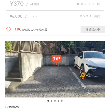
¥370
/
24
0:00
～
0:00
契
時間
¥6,000
マンスリー契約
/
1
ヶ月
月極契約中
120
人が
お気に入りの駐車場
ID:310029985