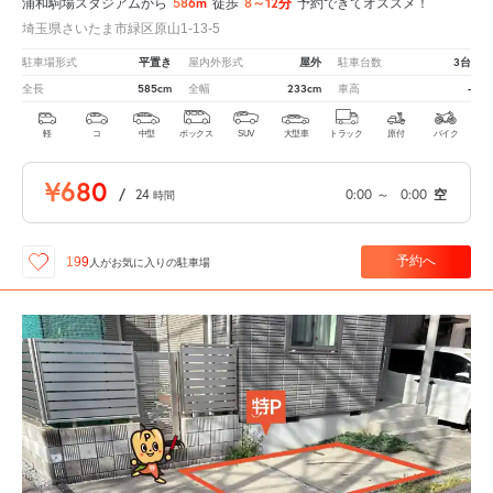
586m
8～12分
浦和駒場スタジアムから
徒歩
予約できてオススメ！
埼玉県さいたま市緑区原山1-13-5
平置き
屋外
3台
駐車場形式
屋内外形式
駐車台数
585cm
233cm
-
全長
全幅
車高
軽
コ
中型
ボックス
SUV
大型車
トラック
原付
バイク
¥680
/
24
0:00
～
0:00
空
時間
予約へ
199
人が
お気に入りの駐車場