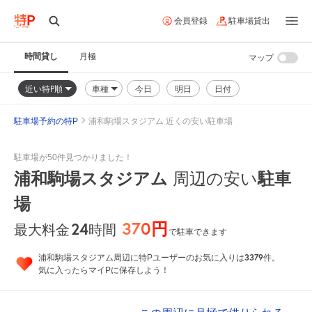
会員登録
駐車場貸出
時間貸し
月極
マップ
近い特P順
車種
今日
明日
日付
駐車場予約の特P
浦和駒場スタジアム 近くの安い駐車場
駐車場が50件見つかりました！
浦和駒場スタジアム
周辺の安い
駐車
場
370円
24
時間
最大料金
で駐車できます
3379
浦和駒場スタジアム周辺に特Pユーザーのお気に入りは
件。
気に入ったらマイPに保存しよう！