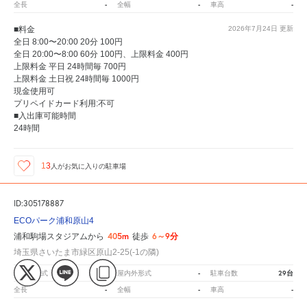
-
-
-
全長
全幅
車高
■料金
2026年7月24日
更新
全日 8:00〜20:00 20分 100円
全日 20:00〜8:00 60分 100円、上限料金 400円
上限料金 平日 24時間毎 700円
上限料金 土日祝 24時間毎 1000円
現金使用可
プリペイドカード利用:不可
■入出庫可能時間
24時間
13
人が
お気に入りの駐車場
ID:305178887
ECOパーク浦和原山4
405m
6～9分
浦和駒場スタジアムから
徒歩
埼玉県さいたま市緑区原山2-25(-1の隣)
-
-
29台
駐車場形式
屋内外形式
駐車台数
-
-
-
全長
全幅
車高