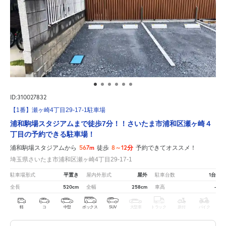
ID:310027832
【1番】瀬ヶ崎4丁目29-17-1駐車場
浦和駒場スタジアムまで徒歩7分！！さいたま市浦和区瀬ヶ崎４
丁目の予約できる駐車場！
567m
8～12分
浦和駒場スタジアムから
徒歩
予約できてオススメ！
埼玉県さいたま市浦和区瀬ヶ崎4丁目29-17-1
平置き
屋外
1台
駐車場形式
屋内外形式
駐車台数
520cm
258cm
-
全長
全幅
車高
軽
コ
中型
ボックス
SUV
大型車
トラック
原付
バイク