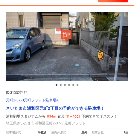
ID:310027474
元町2-37-3元町フラット駐車場A
さいたま市浦和区元町2丁目の予約ができる駐車場！
834m
11～16分
浦和駒場スタジアムから
徒歩
予約できてオススメ！
埼玉県さいたま市浦和区元町2-37-3 元町フラット
平置き
屋外
1台
駐車場形式
屋内外形式
駐車台数