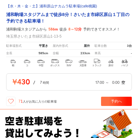
【水・木・金・土】浦和原山ナカムラ駐車場(cafe桃園)
浦和駒場スタジアムまで徒歩8分！さいたま市緑区原山１丁目の
予約できる駐車場！
586m
8～12分
浦和駒場スタジアムから
徒歩
予約できてオススメ！
埼玉県さいたま市緑区原山1-13-5
平置き
屋外
3台
駐車場形式
屋内外形式
駐車台数
585cm
233cm
-
全長
全幅
車高
軽
コ
中型
ボックス
SUV
大型車
トラック
原付
バイク
¥430
/
7
17:00
～
0:00
空
時間
予約へ
71
人が
お気に入りの駐車場