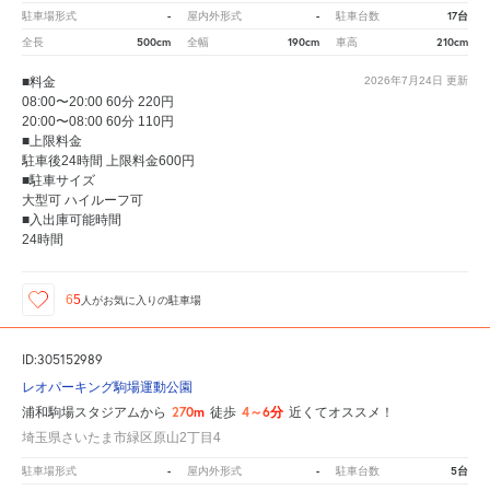
-
-
17台
駐車場形式
屋内外形式
駐車台数
500cm
190cm
210cm
全長
全幅
車高
■料金
2026年7月24日
更新
08:00〜20:00 60分 220円
20:00〜08:00 60分 110円
■上限料金
駐車後24時間 上限料金600円
■駐車サイズ
大型可 ハイルーフ可
■入出庫可能時間
24時間
65
人が
お気に入りの駐車場
ID:305152989
レオパーキング駒場運動公園
270m
4～6分
浦和駒場スタジアムから
徒歩
近くてオススメ！
埼玉県さいたま市緑区原山2丁目4
-
-
5台
駐車場形式
屋内外形式
駐車台数