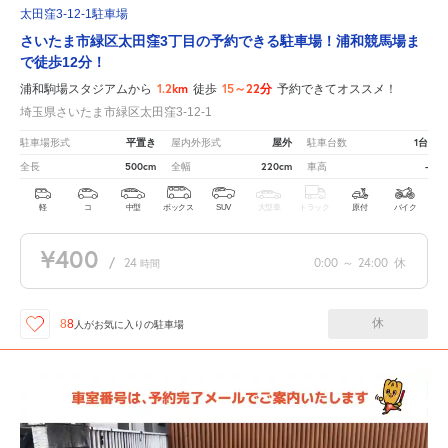
太田窪3-12-1駐車場
さいたま市緑区太田窪3丁目の予約できる駐車場！浦和競馬場ま
で徒歩12分！
1.2km
15～22分
浦和駒場スタジアムから
徒歩
予約できてオススメ！
埼玉県さいたま市緑区太田窪3-12-1
平置き
屋外
1台
駐車場形式
屋内外形式
駐車台数
500cm
220cm
-
全長
全幅
車高
軽
コ
中型
ボックス
SUV
大型車
トラック
原付
バイク
¥400
/
24
0:00
～
24:00
休
時間
休
88
人が
お気に入りの駐車場