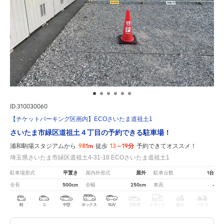
ID:310030060
【チケットパーキング区画内】ECOさいたま道祖土1
さいたま市緑区道祖土４丁目の予約できる駐車場！
981m
13～19分
浦和駒場スタジアムから
徒歩
予約できてオススメ！
埼玉県さいたま市緑区道祖土4-31-18 ECOさいたま道祖土1
平置き
屋外
1台
駐車場形式
屋内外形式
駐車台数
500cm
250cm
-
全長
全幅
車高
軽
コ
中型
ボックス
SUV
大型車
トラック
原付
バイク