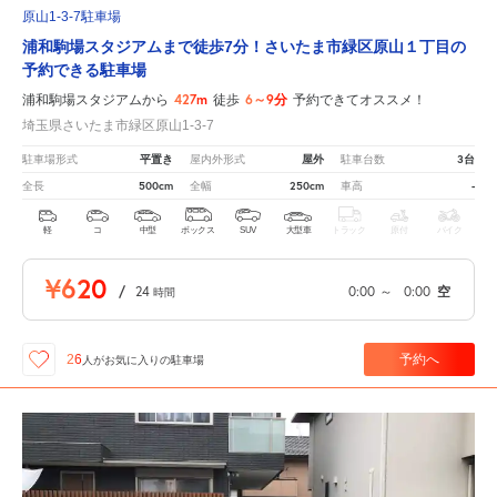
原山1-3-7駐車場
浦和駒場スタジアムまで徒歩7分！さいたま市緑区原山１丁目の
予約できる駐車場
427m
6～9分
浦和駒場スタジアムから
徒歩
予約できてオススメ！
埼玉県さいたま市緑区原山1-3-7
平置き
屋外
3台
駐車場形式
屋内外形式
駐車台数
500cm
250cm
-
全長
全幅
車高
軽
コ
中型
ボックス
SUV
大型車
トラック
原付
バイク
¥620
/
24
0:00
～
0:00
空
時間
予約へ
26
人が
お気に入りの駐車場