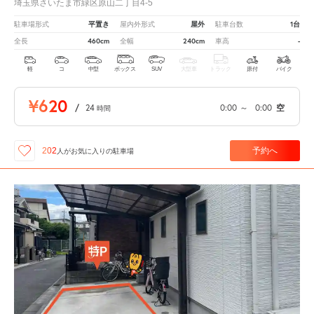
埼玉県さいたま市緑区原山二丁目4-5
平置き
屋外
1台
駐車場形式
屋内外形式
駐車台数
460cm
240cm
-
全長
全幅
車高
軽
コ
中型
ボックス
SUV
大型車
トラック
原付
バイク
¥620
/
24
0:00
～
0:00
空
時間
予約へ
202
人が
お気に入りの駐車場