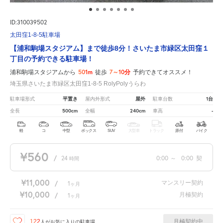
ID:310039502
太田窪1-8-5駐車場
【浦和駒場スタジアム】まで徒歩8分！さいたま市緑区太田窪１
丁目の予約できる駐車場！
501m
7～10分
浦和駒場スタジアムから
徒歩
予約できてオススメ！
埼玉県さいたま市緑区太田窪1-8-5 RolyPolyうらわ
平置き
屋外
1台
駐車場形式
屋内外形式
駐車台数
500cm
240cm
-
全長
全幅
車高
軽
コ
中型
ボックス
SUV
大型車
トラック
原付
バイク
¥560
/
24
0:00
～
0:00
契
時間
¥11,000
マンスリー契約
/
1
ヶ月
¥10,000
月極契約
/
1
ヶ月
月極契約中
122
人が
お気に入りの駐車場