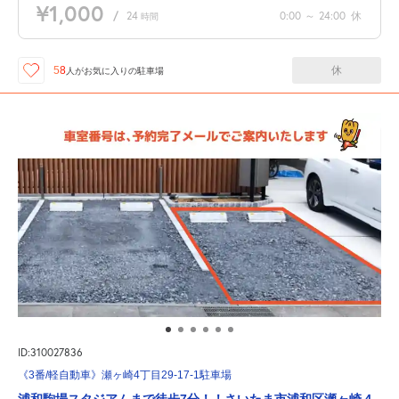
¥1,000
/
24
0:00
～
24:00
休
時間
休
58
人が
お気に入りの駐車場
ID:310027836
《3番/軽自動車》瀬ヶ崎4丁目29-17-1駐車場