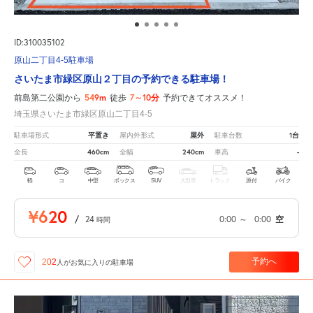
ID:310035102
原山二丁目4-5駐車場
さいたま市緑区原山２丁目の予約できる駐車場！
549m
7～10分
前島第二公園から
徒歩
予約できてオススメ！
埼玉県さいたま市緑区原山二丁目4-5
平置き
屋外
1台
駐車場形式
屋内外形式
駐車台数
460cm
240cm
-
全長
全幅
車高
軽
コ
中型
ボックス
SUV
大型車
トラック
原付
バイク
¥620
/
24
0:00
～
0:00
空
時間
予約へ
202
人が
お気に入りの駐車場