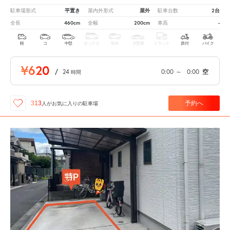
平置き
屋外
2台
駐車場形式
屋内外形式
駐車台数
460cm
200cm
-
全長
全幅
車高
軽
コ
中型
ボックス
SUV
大型車
トラック
原付
バイク
¥620
/
24
0:00
～
0:00
空
時間
予約へ
313
人が
お気に入りの駐車場