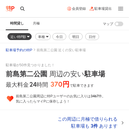
会員登録
駐車場貸出
時間貸し
月極
マップ
近い特P順
車種
今日
明日
日付
駐車場予約の特P
前島第二公園 近くの安い駐車場
駐車場が50件見つかりました！
前島第二公園
駐車場
周辺の安い
370円
24
時間
最大料金
で駐車できます
3467
前島第二公園周辺に特Pユーザーのお気に入りは
件。
気に入ったらマイPに保存しよう！
この周辺に月極で借りられる
駐車場も
3件
あります