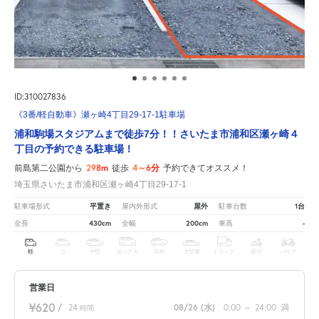
ID:310027836
《3番/軽自動車》瀬ヶ崎4丁目29-17-1駐車場
浦和駒場スタジアムまで徒歩7分！！さいたま市浦和区瀬ヶ崎４
丁目の予約できる駐車場！
298m
4～6分
前島第二公園から
徒歩
予約できてオススメ！
埼玉県さいたま市浦和区瀬ヶ崎4丁目29-17-1
平置き
屋外
1台
駐車場形式
屋内外形式
駐車台数
430cm
200cm
-
全長
全幅
車高
軽
コ
中型
ボックス
SUV
大型車
トラック
原付
バイク
営業日
¥620
/
24
08/26
(水)
0:00
～
24:00
満
時間