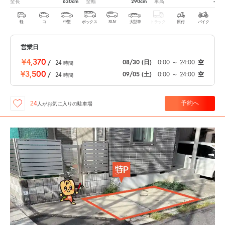
630cm
290cm
-
全長
全幅
車高
軽
コ
中型
ボックス
SUV
大型車
トラック
原付
バイク
営業日
¥4,370
08/30
(日)
0:00
～
24:00
空
/
24
時間
¥3,500
09/05
(土)
0:00
～
24:00
空
/
24
時間
予約へ
24
人が
お気に入りの駐車場