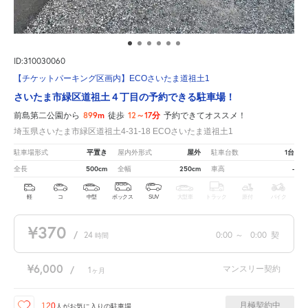
ID:310030060
【チケットパーキング区画内】ECOさいたま道祖土1
さいたま市緑区道祖土４丁目の予約できる駐車場！
899m
12～17分
前島第二公園から
徒歩
予約できてオススメ！
埼玉県さいたま市緑区道祖土4-31-18 ECOさいたま道祖土1
平置き
屋外
1台
駐車場形式
屋内外形式
駐車台数
500cm
250cm
-
全長
全幅
車高
軽
コ
中型
ボックス
SUV
大型車
トラック
原付
バイク
¥370
/
24
0:00
～
0:00
契
時間
¥6,000
マンスリー契約
/
1
ヶ月
月極契約中
120
人が
お気に入りの駐車場