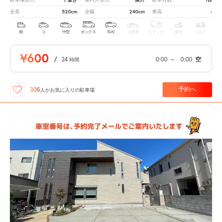
520cm
240cm
-
全長
全幅
車高
軽
コ
中型
ボックス
SUV
大型車
トラック
原付
バイク
¥600
/
24
0:00
～
0:00
空
時間
予約へ
306
人が
お気に入りの駐車場