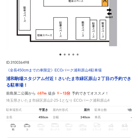
ID:310036498
《全長450cmまでの車限定》ECOパーク浦和原山4駐車場
浦和駒場スタジアム付近！さいたま市緑区原山２丁目の予約でき
る駐車場！
687m
9～13分
前島第二公園から
徒歩
予約できてオススメ！
埼玉県さいたま市緑区原山2-25-1となり ECOパーク浦和原山4
平置き
屋外
1台
駐車場形式
屋内外形式
駐車台数
450cm
240cm
-
全長
全幅
車高
軽
コ
中型
ボックス
SUV
大型車
トラック
原付
バイク