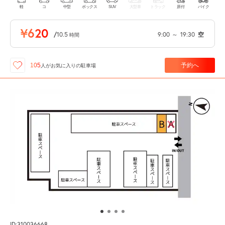
軽
コ
中型
ボックス
SUV
大型車
トラック
原付
バイク
¥620
/
10.5
9:00
～
19:30
空
時間
予約へ
105
人が
お気に入りの駐車場
ID:310036668