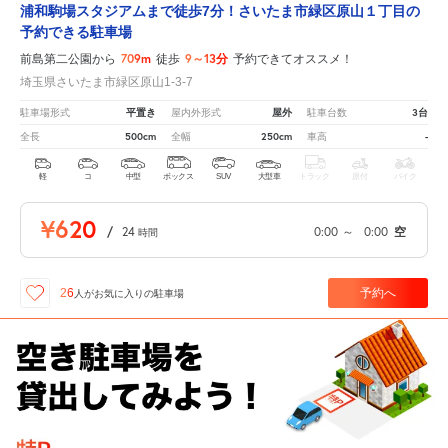
浦和駒場スタジアムまで徒歩7分！さいたま市緑区原山１丁目の
予約できる駐車場
709m
9～13分
前島第二公園から
徒歩
予約できてオススメ！
埼玉県さいたま市緑区原山1-3-7
平置き
屋外
3台
駐車場形式
屋内外形式
駐車台数
500cm
250cm
-
全長
全幅
車高
軽
コ
中型
ボックス
SUV
大型車
トラック
原付
バイク
¥620
/
24
0:00
～
0:00
空
時間
予約へ
26
人が
お気に入りの駐車場