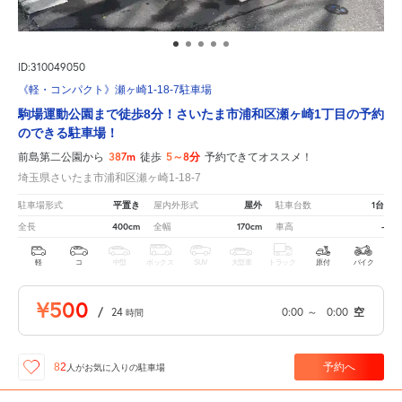
ID:310049050
《軽・コンパクト》瀬ヶ崎1-18-7駐車場
駒場運動公園まで徒歩8分！さいたま市浦和区瀬ヶ崎1丁目の予約
のできる駐車場！
387m
5～8分
前島第二公園から
徒歩
予約できてオススメ！
埼玉県さいたま市浦和区瀬ヶ崎1-18-7
平置き
屋外
1台
駐車場形式
屋内外形式
駐車台数
400cm
170cm
-
全長
全幅
車高
軽
コ
中型
ボックス
SUV
大型車
トラック
原付
バイク
¥500
/
24
0:00
～
0:00
空
時間
予約へ
82
人が
お気に入りの駐車場