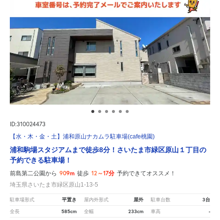
ID:310024473
【水・木・金・土】浦和原山ナカムラ駐車場(cafe桃園)
浦和駒場スタジアムまで徒歩8分！さいたま市緑区原山１丁目の
予約できる駐車場！
909m
12～17分
前島第二公園から
徒歩
予約できてオススメ！
埼玉県さいたま市緑区原山1-13-5
平置き
屋外
3台
駐車場形式
屋内外形式
駐車台数
585cm
233cm
-
全長
全幅
車高