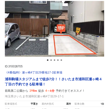
ID:310028705
《4番/臨時》瀬ヶ崎4丁目29番地17-1駐車場
浦和駒場スタジアムまで徒歩7分！！さいたま市浦和区瀬ヶ崎４
丁目の予約できる駐車場！
298m
4～6分
前島第二公園から
徒歩
予約できてオススメ！
埼玉県さいたま市浦和区瀬ヶ崎4丁目29-17-1
平置き
屋外
1台
駐車場形式
屋内外形式
駐車台数