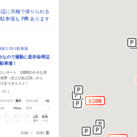
周辺に月極で借りられる
駐車場も
7件
あります
1-28-1駐車場
分なので通勤に是非😃周辺
駐車場！
コンサート 1時間の小さな演
の世界（北とぴあ公演）から
約できてオススメ！
28-1
屋外
1台
屋内外形式
駐車台数
110cm
-
全幅
車高
クス
SUV
大型車
トラック
原付
バイク
0:00
～
0:00
空
間