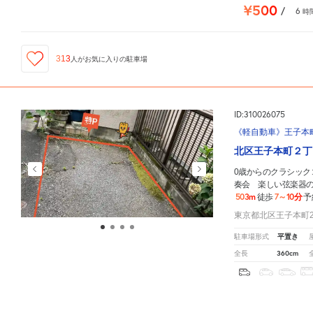
¥500
/
6
時
313
人が
お気に入りの駐車場
ID:310026075
《軽自動車》王子本町2
北区王子本町２丁
0歳からのクラシック
奏会 楽しい弦楽器
503m
7～10分
徒歩
予
東京都北区王子本町2-
平置き
駐車場形式
360cm
全長
軽
コ
中型
ボッ
0歳からのクラシックコンサート 1時間の小さな演奏会 楽しい弦楽器の世界（北とぴあ公演
¥750
/
13
時