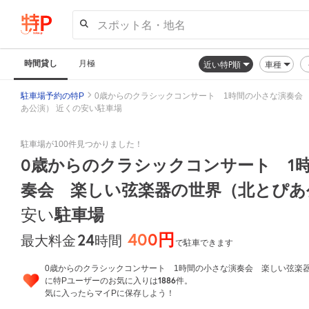
スポット名・地名
時間貸し
月極
近い特P順
車種
駐車場予約の特P
0歳からのクラシックコンサート 1時間の小さな演奏会
あ公演） 近くの安い駐車場
駐車場が100件見つかりました！
0歳からのクラシックコンサート 1
奏会 楽しい弦楽器の世界（北とぴあ
安い
駐車場
400円
24
時間
最大料金
で駐車できます
0歳からのクラシックコンサート 1時間の小さな演奏会 楽しい弦楽
1886
に特Pユーザーのお気に入りは
件。
気に入ったらマイPに保存しよう！