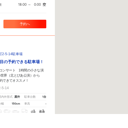
18:00
～
0:00
空
間
予約へ
-5-14駐車場
目の予約できる駐車場！
コンサート 1時間の小さな演
の世界（北とぴあ公演）から
約できてオススメ！
5-14
屋外
1台
屋内外形式
駐車台数
150cm
-
全幅
車高
クス
SUV
大型車
トラック
原付
バイク
）
周辺の格安
駐車場
マップです。他の駐車場がありましたら、
こちら
から教えてください。
※ご注意
0:00
～
13:00
空
間