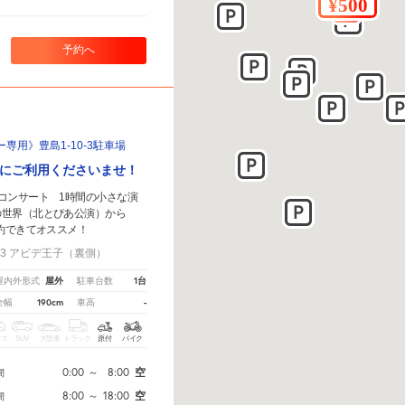
予約へ
専用》豊島1-10-3駐車場
にご利用くださいませ！
コンサート 1時間の小さな演
の世界（北とぴあ公演）から
約できてオススメ！
-3 アビデ王子（裏側）
屋外
1台
屋内外形式
駐車台数
190cm
-
全幅
車高
クス
SUV
大型車
トラック
原付
バイク
0:00
～
8:00
空
間
8:00
～
18:00
空
間