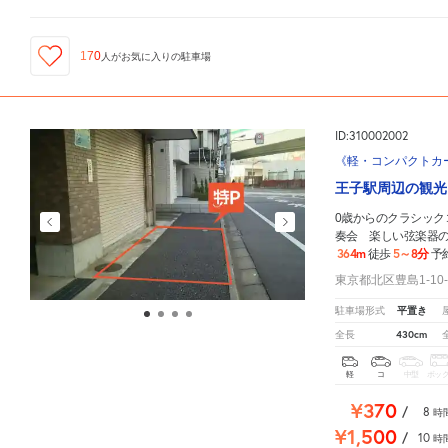
170
人が
お気に入りの駐車場
ID:310002002
《軽・コンパクトカー
王子駅周辺の観光
0歳からのクラシック
奏会 楽しい弦楽器
364m
5～8分
徒歩
予
東京都北区豊島1-10
平置き
駐車場形式
430cm
全長
軽
コ
中型
ボッ
¥370
/
8
時
¥1,500
/
10
時