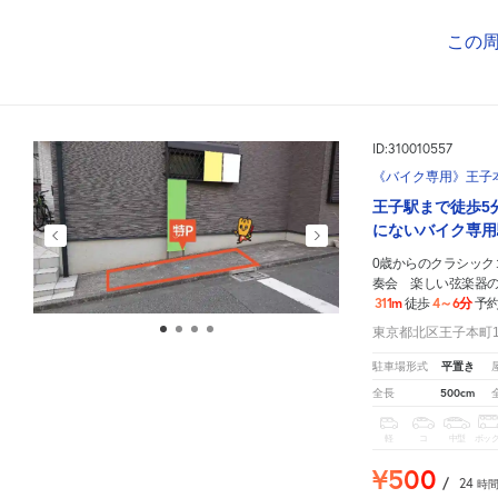
この
ID:310010557
《バイク専用》王子本町
王子駅まで徒歩5
にないバイク専用
0歳からのクラシック
奏会 楽しい弦楽器
311m
4～6分
徒歩
予
東京都北区王子本町1-
平置き
駐車場形式
500cm
全長
軽
コ
中型
ボッ
¥500
/
24
時