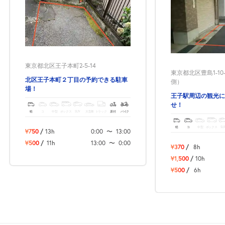
0:00～24:00
8月22日 (土)
¥500
空き1
0:00～24:00
東京都北区王子本町2-5-14
8月23日 (日)
¥500
東京都北区豊島1-1
空き1
北区王子本町２丁目の予約できる駐車
側）
場！
王子駅周辺の観光に
せ！
0:00～24:00
軽
コ
中型
ボックス
SUV
大型車
トラック
原付
バイク
8月24日 (月)
¥500
軽
コ
中型
ボックス
SU
空き1
¥750
/
13h
0:00
〜
13:00
¥500
/
11h
13:00
〜
0:00
¥370
/
8h
0:00～24:00
¥1,500
/
10h
8月25日 (火)
¥500
¥500
/
6h
空き1
0:00～24:00
8月26日 (水)
¥500