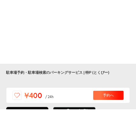
駐車場予約・駐車場検索のパーキングサービス | 特P (とくぴー)
便利な特Pアプリを
¥400
予約へ
/
24h
ダウンロードしよう！