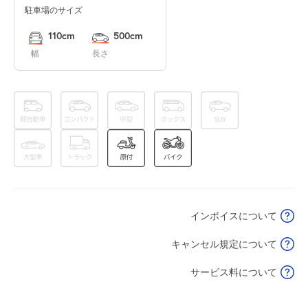
駐車場のサイズ
0:00～24:00
8月13日 (木)
¥500
110cm
500cm
空き1
幅
長さ
0:00～24:00
8月14日 (金)
¥500
空き1
0:00～24:00
8月15日 (土)
¥500
空き1
インボイスについて
0:00～24:00
8月16日 (日)
¥500
キャンセル規定について
空き1
サービス料について
0:00～24:00
8月17日 (月)
¥500