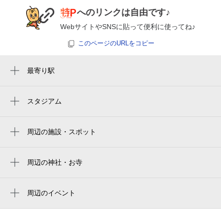
空き1
へのリンクは自由です♪
WebサイトやSNSに貼って便利に使ってね♪
0:00～24:00
8月27日 (木)
¥500
このページのURLをコピー
空き1
最寄り駅
0:00～24:00
王子駅前駅
8月28日 (金)
¥500
王子駅
スタジアム
空き1
ajinomoto field nishigaoka
飛鳥山駅
0:00～24:00
周辺の施設・スポット
滝野川一丁目駅
8月29日 (土)
¥500
王子警察署王子本町交番
空き1
栄町駅
cocofuro かが浴場
周辺の神社・お寺
西ヶ原四丁目駅
王子稲荷神社
0:00～24:00
ブラジリアン柔術＆格闘技 グラスコ柔術
東十条駅
8月30日 (日)
アカデミー東京本部
¥500
妙安教会
周辺のイベント
空き1
第37回北とぴあ若手落語家競演会
十条駅
日立のお店 でんきのひらつか
願徳寺