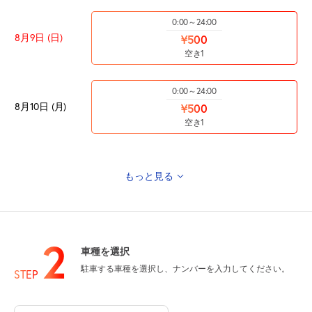
0:00～24:00
8月9日 (日)
¥500
空き1
0:00～24:00
8月10日 (月)
¥500
空き1
もっと見る
0:00～24:00
8月11日 (火)
¥500
山の日
空き1
2
車種を選択
0:00～24:00
駐車する車種を選択し、ナンバーを入力してください。
8月12日 (水)
¥500
STEP
空き1