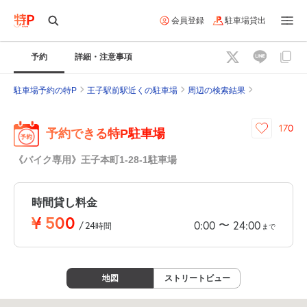
会員登録
駐車場貸出
予約
詳細・注意事項
駐車場予約の特P
王子駅前駅近くの駐車場
周辺の検索結果
170
予約できる特P駐車場
《バイク専用》王子本町1-28-1駐車場
時間貸し料金
¥
500
〜
0:00
24:00
/
24
時間
まで
地図
ストリートビュー