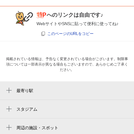
へのリンクは自由です♪
WebサイトやSNSに貼って便利に使ってね♪
このページのURLをコピー
掲載されている情報は、予告なく変更されている場合がございます。制限事
項については一部表示が異なる場合もございますので、あらかじめご了承く
ださい。
最寄り駅
王子駅前駅
王子駅
スタジアム
ajinomoto field nishigaoka
飛鳥山駅
周辺の施設・スポット
栄町駅
インディペンデントシアターoji（旧王子小