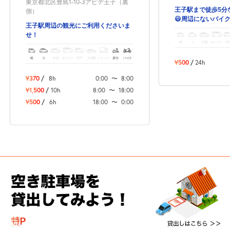
東京都北区豊島1-10-3アビデ王子（裏
王子駅まで徒歩5分
側）
😃周辺にないバイ
王子駅周辺の観光にご利用くださいま
せ！
軽
コ
中型
ボックス
SU
軽
コ
中型
ボックス
SUV
大型車
トラック
原付
バイク
¥500
/
24h
¥370
/
8h
0:00
〜
8:00
¥1,500
/
10h
8:00
〜
18:00
¥500
/
6h
18:00
〜
0:00