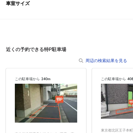
車室サイズ
近くの予約できる特P駐車場
周辺の検索結果を見る
この駐車場から
240m
この駐車場から
40
東京都北区王子本町1-