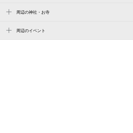
滝野川一丁目駅
劇場）
周辺の神社・お寺
梶原駅
やきとん筑前屋 王子店
装束稲荷神社（王子稲荷神社境外摂社）
王子神谷駅
花まる学習会王子小劇場
周辺のイベント
北区王子「0歳からの・はじめてのオーケス
西ケ原駅
王子小劇場
トラ」動物大行進
上中里駅
r voice ミュージックスクール
第37回北とぴあ若手落語家競演会
西ヶ原四丁目駅
sapix 王子校
令和8年度第1回企画展 お札の豆図鑑～
東十条駅
城北信用金庫 王子営業部 王子銀座出張所
「文字」「かたち」「色」～
荒川車庫前駅
個別指導塾ノーバス 王子校
体験イベント「手すき体験」
渡辺写真館（北区）
ホットヨガスタジオlava 王子アネックス店
王子みのうら矯正歯科
basement monstar 王子