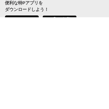
便利な特Pアプリを
ダウンロードしよう！
ここから「インストール」して、便利な特Pアプリを
公式 X
GETしよう
公式 Facebook
特P
会員・利用規約
特定商取引法について
プライバシーポリシー