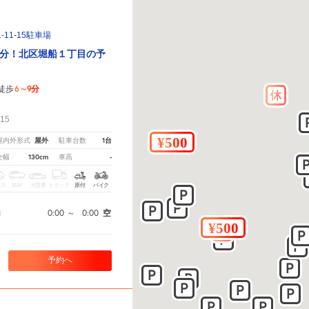
11-15駐車場
分！北区堀船１丁目の予
6～9分
徒歩
！
15
屋外
1台
屋内外形式
駐車台数
130cm
-
全幅
車高
クス
SUV
大型車
トラック
原付
バイク
0:00
～
0:00
空
間
予約へ