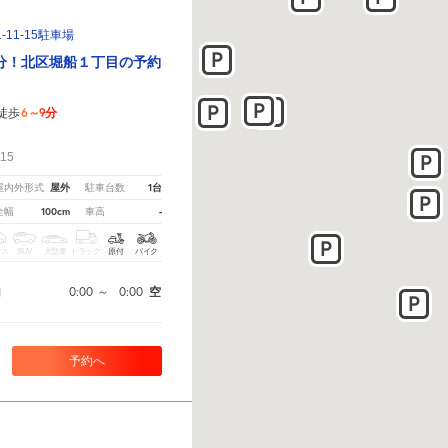
11-15駐車場
分！北区堀船１丁目の予約
6～9分
徒歩
！
15
屋外
1台
屋内外形式
駐車台数
100cm
-
全幅
車高
クス
SUV
大型車
トラック
原付
バイク
0:00
～
0:00
空
間
予約へ