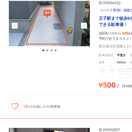
ID:310036332
《バイク専用》堀船1-
王子駅まで徒歩6
できる駐車場！
460m
北区Kバスから
予約できてオススメ
東京都北区堀船1-11-
平置き
駐車場形式
430cm
全長
軽
コ
中型
ボッ
¥500
/
24
時
63
人が
お気に入りの駐車場
ID:310010557