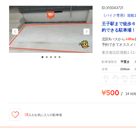
ID:310043721
《バイク専用》堀船1-
王子駅まで徒歩６
約できる駐車場！
449m
北区Kバスから
予約できてオススメ
東京都北区堀船1-11-
平置き
駐車場形式
220cm
全長
軽
コ
中型
ボッ
¥500
/
24
時
38
人が
お気に入りの駐車場