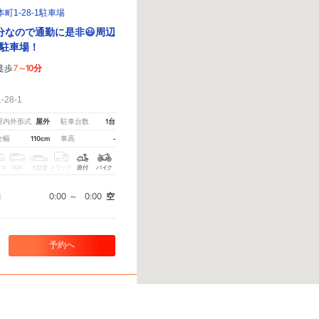
1-28-1駐車場
分なので通勤に是非😃周辺
駐車場！
7～10分
徒歩
！
28-1
屋外
1台
屋内外形式
駐車台数
110cm
-
全幅
車高
クス
SUV
大型車
トラック
原付
バイク
0:00
～
0:00
空
間
予約へ
さい。
※ご注意ください - 徒歩時間は地形の状況や迂回路を反映できていない場合があります。