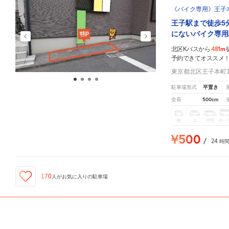
《バイク専用》王子本町
王子駅まで徒歩5
にないバイク専用
481m
北区Kバスから
予約できてオススメ
東京都北区王子本町1-
平置き
駐車場形式
500cm
全長
軽
コ
中型
ボッ
¥500
/
24
時
170
人が
お気に入りの駐車場
ID:310002002
北区Kバス
周辺の格安
駐車場
マップです。他の駐車場がありましたら、
こちら
から教えてくだ