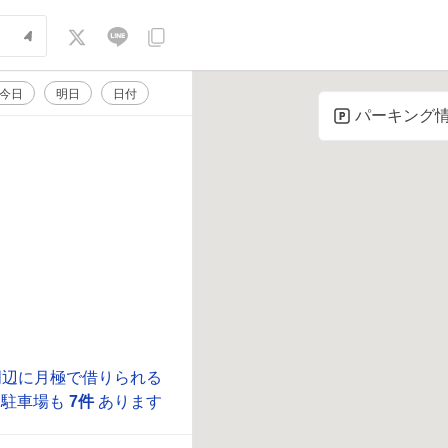
今日
明日
日付
パーキング
周辺に月極で借りられる
駐車場も
7件
あります