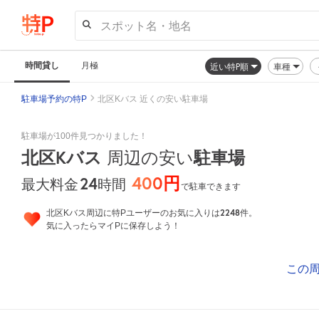
スポット名・地名
時間貸し
月極
近い特P順
車種
駐車場予約の特P
北区Kバス 近くの安い駐車場
駐車場が100件見つかりました！
北区Kバス
周辺の安い
駐車場
400円
24
時間
最大料金
で駐車できます
2248
北区Kバス周辺に特Pユーザーのお気に入りは
件。
気に入ったらマイPに保存しよう！
この