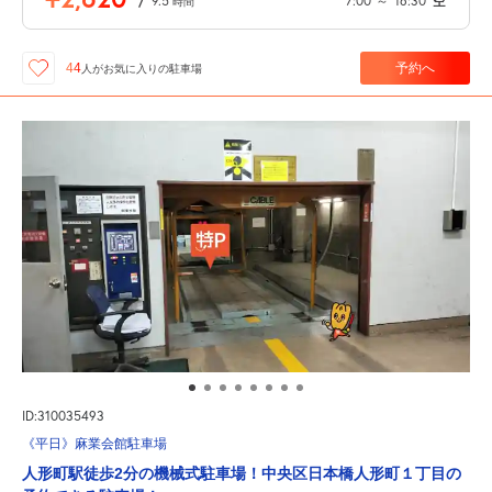
/
9.5
7:00
～
16:30
空
時間
予約へ
44
人が
お気に入りの駐車場
ID:310035493
《平日》麻業会館駐車場
人形町駅徒歩2分の機械式駐車場！中央区日本橋人形町１丁目の