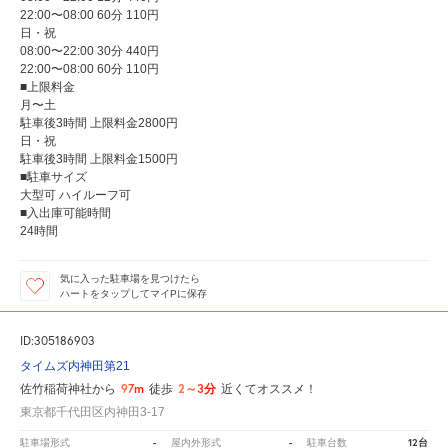
22:00〜08:00 60分 110円
日・祝
08:00〜22:00 30分 440円
22:00〜08:00 60分 110円
■上限料金
月〜土
駐車後3時間 上限料金2800円
日・祝
駐車後3時間 上限料金1500円
■駐車サイズ
大型可 ハイルーフ可
■入出庫可能時間
24時間
気に入った駐車場を見つけたら
ハートをタップしてマイPに保存
ID:305186903
タイムズ内神田第21
97m
2～3分
佐竹稲荷神社から
徒歩
近くてオススメ！
東京都千代田区内神田3-17
-
-
12台
駐車場形式
屋内外形式
駐車台数