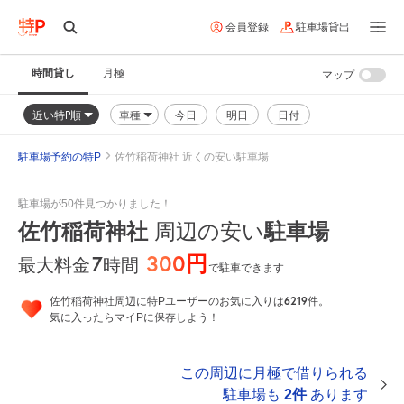
会員登録
駐車場貸出
時間貸し
月極
マップ
近い特P順
車種
今日
明日
日付
駐車場予約の特P
佐竹稲荷神社 近くの安い駐車場
駐車場が50件見つかりました！
佐竹稲荷神社
周辺の安い
駐車場
300円
7
時間
最大料金
で駐車できます
6219
佐竹稲荷神社周辺に特Pユーザーのお気に入りは
件。
気に入ったらマイPに保存しよう！
この周辺に月極で借りられる
駐車場も
2件
あります