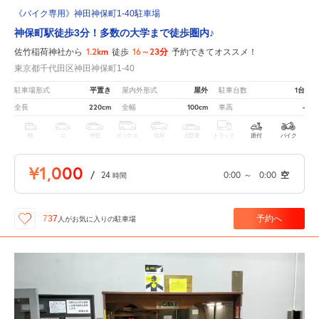
《バイク専用》神田神保町1-40駐車場
神保町駅徒歩3分！多数の大学まで徒歩圏内♪
1.2km
16～23分
佐竹稲荷神社から
徒歩
予約できてオススメ！
東京都千代田区神田神保町1-40
平置き
屋外
1台
駐車場形式
屋内外形式
駐車台数
220cm
100cm
-
全長
全幅
車高
軽
コ
中型
ボックス
SUV
大型車
トラック
原付
バイク
¥1,000
/
24
0:00
～
0:00
空
時間
予約へ
737
人が
お気に入りの駐車場