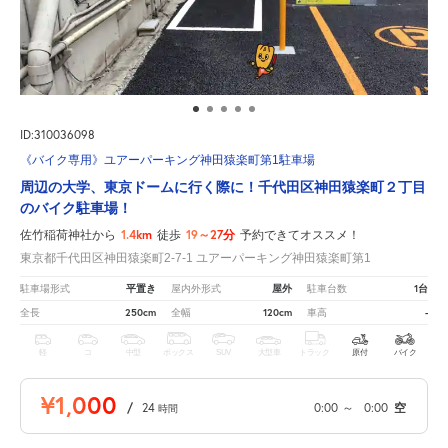
ID:310036098
《バイク専用》ユアーパーキング神田猿楽町第1駐車場
周辺の大学、東京ドームに行く際に！千代田区神田猿楽町２丁目
のバイク駐車場！
1.4km
19～27分
佐竹稲荷神社から
徒歩
予約できてオススメ！
東京都千代田区神田猿楽町2-7-1 ユアーパーキング神田猿楽町第1
平置き
屋外
1台
駐車場形式
屋内外形式
駐車台数
250cm
120cm
-
全長
全幅
車高
軽
コ
中型
ボックス
SUV
大型車
トラック
原付
バイク
¥1,000
/
24
0:00
～
0:00
空
時間