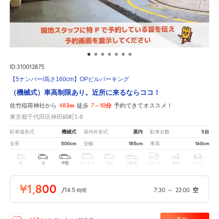
ID:310012875
【5ナンバー/高さ160cm】OPビルパーキング
（機械式）車高制限あり。近所に来るならココ！
483m
7～10分
佐竹稲荷神社から
徒歩
予約できてオススメ！
東京都千代田区神田錦町1-8
機械式
屋内
5台
駐車場形式
屋内外形式
駐車台数
500cm
185cm
160cm
全長
全幅
車高
軽
コ
中型
ボックス
SUV
大型車
トラック
原付
バイク
¥1,800
/
14.5
7:30
～
22:00
空
時間