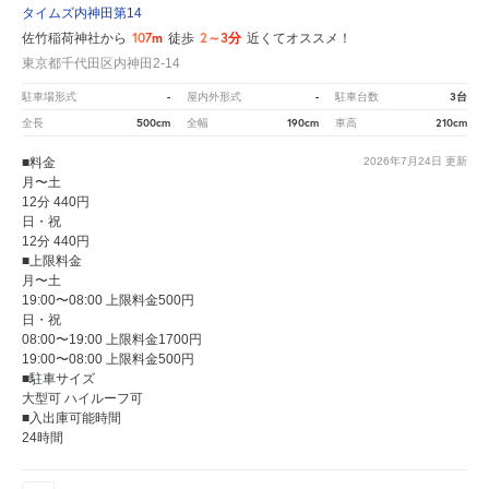
タイムズ内神田第14
107m
2～3分
佐竹稲荷神社から
徒歩
近くてオススメ！
東京都千代田区内神田2-14
-
-
3台
駐車場形式
屋内外形式
駐車台数
500cm
190cm
210cm
全長
全幅
車高
■料金
2026年7月24日
更新
月〜土
12分 440円
日・祝
12分 440円
■上限料金
月〜土
19:00〜08:00 上限料金500円
日・祝
08:00〜19:00 上限料金1700円
19:00〜08:00 上限料金500円
■駐車サイズ
大型可 ハイルーフ可
■入出庫可能時間
24時間