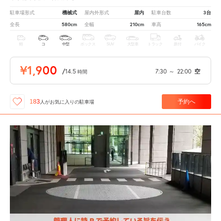
機械式
屋内
3台
駐車場形式
屋内外形式
駐車台数
580cm
210cm
165cm
全長
全幅
車高
軽
コ
中型
ボックス
SUV
大型車
トラック
原付
バイク
¥1,900
/
14.5
7:30
～
22:00
空
時間
予約へ
183
人が
お気に入りの駐車場