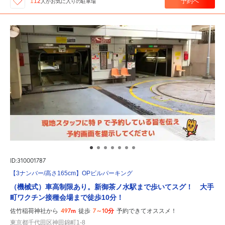
予約へ
112
人が
お気に入りの駐車場
ID:310001787
【3ナンバー/高さ165cm】OPビルパーキング
（機械式）車高制限あり。新御茶ノ水駅まで歩いてスグ！ 大手
町ワクチン接種会場まで徒歩10分！
497m
7～10分
佐竹稲荷神社から
徒歩
予約できてオススメ！
東京都千代田区神田錦町1-8