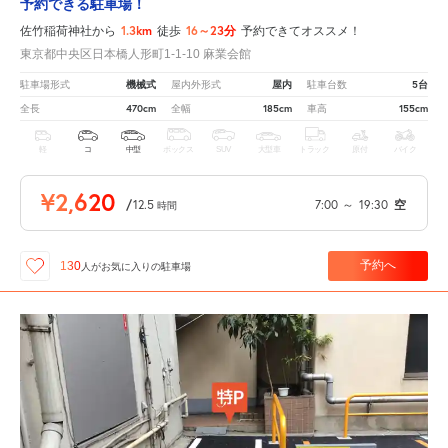
予約できる駐車場！
1.3km
16～23分
佐竹稲荷神社から
徒歩
予約できてオススメ！
東京都中央区日本橋人形町1-1-10 麻業会館
機械式
屋内
5台
駐車場形式
屋内外形式
駐車台数
470cm
185cm
155cm
全長
全幅
車高
軽
コ
中型
ボックス
SUV
大型車
トラック
原付
バイク
¥2,620
/
12.5
7:00
～
19:30
空
時間
予約へ
130
人が
お気に入りの駐車場