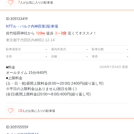
7
人が
お気に入りの駐車場
ID:305133419
NTTル・パルク内神田第1駐車場
120m
2～3分
佐竹稲荷神社から
徒歩
近くてオススメ！
東京都千代田区内神田2-12-14
-
-
-
駐車場形式
屋内外形式
駐車台数
-
-
-
全長
全幅
車高
■料金
2026年7月24日
更新
オールタイム 15分/440円
■上限料金
(土・日・祝)昼間上限料金(8:00〜20:00) 2400円(繰り返し可)
※平日の上限料金はありません(祝日を除く)
(全日)夜間上限料金(20:00〜8:00) 600円(繰り返し可)
10
人が
お気に入りの駐車場
ID:305155559