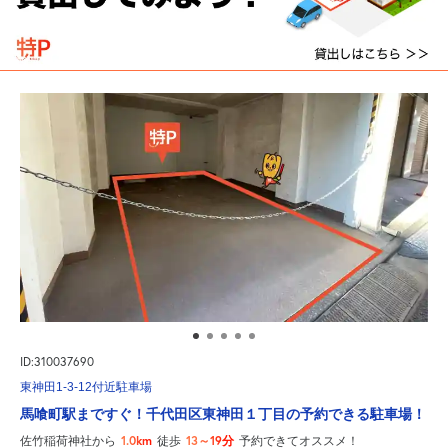
ID:310037690
東神田1-3-12付近駐車場
馬喰町駅まですぐ！千代田区東神田１丁目の予約できる駐車場！
1.0km
13～19分
佐竹稲荷神社から
徒歩
予約できてオススメ！