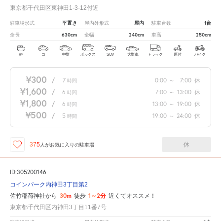
東京都千代田区東神田1-3-12付近
平置き
屋内
1台
駐車場形式
屋内外形式
駐車台数
630cm
240cm
250cm
全長
全幅
車高
軽
コ
中型
ボックス
SUV
大型車
トラック
原付
バイク
¥300
/
7
0:00
～
7:00
休
時間
¥1,600
/
6
7:00
～
13:00
休
時間
¥1,800
/
6
13:00
～
19:00
休
時間
¥500
/
5
19:00
～
24:00
休
時間
休
375
人が
お気に入りの駐車場
ID:305200146
コインパーク内神田3丁目第2
30m
1～2分
佐竹稲荷神社から
徒歩
近くてオススメ！
東京都千代田区内神田3丁目11番7号