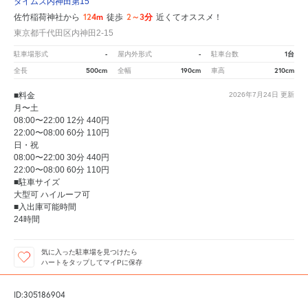
タイムズ内神田第15
124m
2～3分
佐竹稲荷神社から
徒歩
近くてオススメ！
東京都千代田区内神田2-15
-
-
1台
駐車場形式
屋内外形式
駐車台数
500cm
190cm
210cm
全長
全幅
車高
■料金
2026年7月24日
更新
月〜土
08:00〜22:00 12分 440円
22:00〜08:00 60分 110円
日・祝
08:00〜22:00 30分 440円
22:00〜08:00 60分 110円
■駐車サイズ
大型可 ハイルーフ可
■入出庫可能時間
24時間
気に入った駐車場を見つけたら
ハートをタップしてマイPに保存
ID:305186904