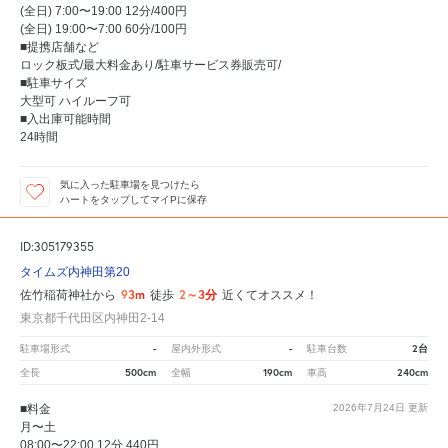
(全日) 7:00〜19:00 12分/400円
(全日) 19:00〜7:00 60分/100円
■提携店舗など
ロック板式/最大料金あり/駐車サービス券販売可/
■駐車サイズ
大型可 ハイルーフ可
■入出庫可能時間
24時間
気に入った駐車場を見つけたら
ハートをタップしてマイPに保存
ID:305179355
タイムズ内神田第20
93m
2～3分
佐竹稲荷神社から
徒歩
近くてオススメ！
東京都千代田区内神田2-14
-
-
2台
駐車場形式
屋内外形式
駐車台数
500cm
190cm
240cm
全長
全幅
車高
■料金
2026年7月24日
更新
月〜土
08:00〜22:00 12分 440円