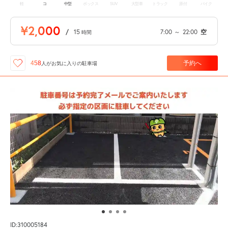
軽
コ
中型
ボックス
SUV
大型車
トラック
原付
バイク
¥2,000
/
15
7:00
～
22:00
空
時間
予約へ
458
人が
お気に入りの駐車場
ID:310005184