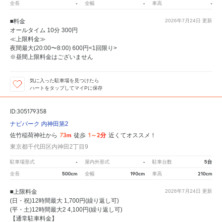
-
-
-
全長
全幅
車高
■料金
2026年7月24日
更新
オールタイム 10分 300円
≪上限料金≫
夜間最大(20:00〜8:00) 600円<1回限り>
※昼間上限料金はございません
気に入った駐車場を見つけたら
ハートをタップしてマイPに保存
ID:305179358
ナビパーク 内神田第2
73m
1～2分
佐竹稲荷神社から
徒歩
近くてオススメ！
東京都千代田区内神田2丁目9
-
-
5台
駐車場形式
屋内外形式
駐車台数
500cm
190cm
210cm
全長
全幅
車高
■上限料金
2026年7月24日
更新
(日・祝)12時間最大 1,700円(繰り返し可)
(平・土)12時間最大2 4,100円(繰り返し可)
【通常駐車料金】