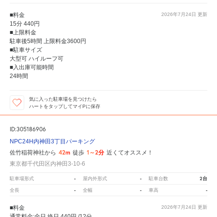
■料金
2026年7月24日
更新
15分 440円
■上限料金
駐車後5時間 上限料金3600円
■駐車サイズ
大型可 ハイルーフ可
■入出庫可能時間
24時間
気に入った駐車場を見つけたら
ハートをタップしてマイPに保存
ID:305186906
NPC24H内神田3丁目パーキング
42m
1～2分
佐竹稲荷神社から
徒歩
近くてオススメ！
東京都千代田区内神田3-10-6
-
-
2台
駐車場形式
屋内外形式
駐車台数
-
-
-
全長
全幅
車高
■料金
2026年7月24日
更新
通常料金:全日 終日 440円 /12分