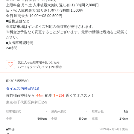
上限料金:月〜土 入庫後最大(繰り返し有り) 3時間 2,800円
日・祝 入庫後最大(繰り返し有り) 3時間 1,500円
全日 区間最大 19:00〜08:00 500円
■提携店舗など
※本駐車場はインボイス対応の領収書が発行されます。
※料金は予告なく変更することがございます。最新の情報は現地をご確認く
ださい。
■入出庫可能時間
24時間
気に入った駐車場を見つけたら
ハートをタップしてマイPに保存
ID:305155560
タイムズ内神田第18
44m
1～2分
佐竹稲荷神社から
徒歩
近くてオススメ！
東京都千代田区内神田2-9
-
-
1台
駐車場形式
屋内外形式
駐車台数
500cm
190cm
210cm
全長
全幅
車高
■料金
2026年7月24日
更新