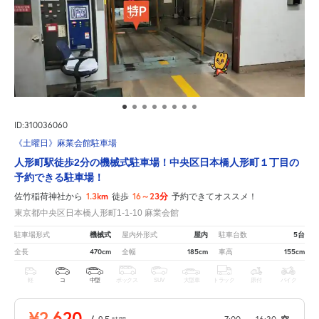
ID:310036060
《土曜日》麻業会館駐車場
人形町駅徒歩2分の機械式駐車場！中央区日本橋人形町１丁目の
予約できる駐車場！
1.3km
16～23分
佐竹稲荷神社から
徒歩
予約できてオススメ！
東京都中央区日本橋人形町1-1-10 麻業会館
機械式
屋内
5台
駐車場形式
屋内外形式
駐車台数
470cm
185cm
155cm
全長
全幅
車高
軽
コ
中型
ボックス
SUV
大型車
トラック
原付
バイク
¥2,620