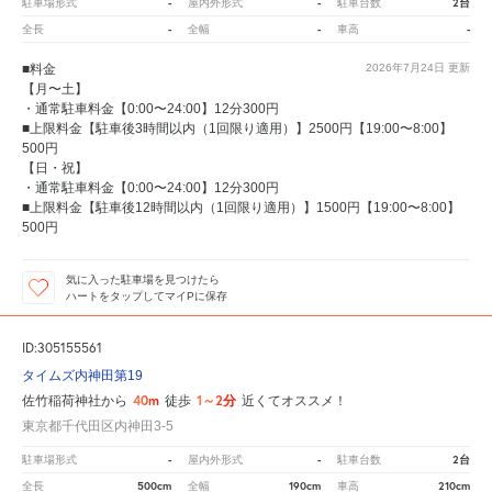
-
-
2台
駐車場形式
屋内外形式
駐車台数
-
-
-
全長
全幅
車高
■料金
2026年7月24日
更新
【月〜土】
・通常駐車料金【0:00〜24:00】12分300円
■上限料金【駐車後3時間以内（1回限り適用）】2500円【19:00〜8:00】
500円
【日・祝】
・通常駐車料金【0:00〜24:00】12分300円
■上限料金【駐車後12時間以内（1回限り適用）】1500円【19:00〜8:00】
500円
気に入った駐車場を見つけたら
ハートをタップしてマイPに保存
ID:305155561
タイムズ内神田第19
40m
1～2分
佐竹稲荷神社から
徒歩
近くてオススメ！
東京都千代田区内神田3-5
-
-
2台
駐車場形式
屋内外形式
駐車台数
500cm
190cm
210cm
全長
全幅
車高