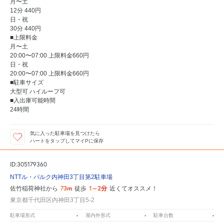
月〜土
12分 440円
日・祝
30分 440円
■上限料金
月〜土
20:00〜07:00 上限料金660円
日・祝
20:00〜07:00 上限料金660円
■駐車サイズ
大型可 ハイルーフ可
■入出庫可能時間
24時間
気に入った駐車場を見つけたら
ハートをタップしてマイPに保存
ID:305179360
NTTル・パルク内神田3丁目第2駐車場
73m
1～2分
佐竹稲荷神社から
徒歩
近くてオススメ！
東京都千代田区内神田3丁目5-2
-
-
-
駐車場形式
屋内外形式
駐車台数