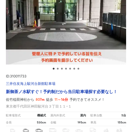
ID:310011733
三井住友海上駿河台新館駐車場
新御茶ノ水駅すぐ！予約制だから当日駐車場探す必要なし！
807m
11～16分
佐竹稲荷神社から
徒歩
予約できてオススメ！
東京都千代田区神田駿河台３丁目１１−１
機械式
屋内
5台
駐車場形式
屋内外形式
駐車台数
530cm
195cm
155cm
全長
全幅
車高