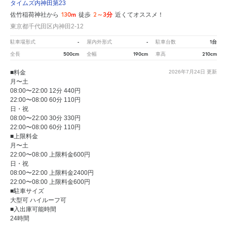
タイムズ内神田第23
130m
2～3分
佐竹稲荷神社から
徒歩
近くてオススメ！
東京都千代田区内神田2-12
-
-
1台
駐車場形式
屋内外形式
駐車台数
500cm
190cm
210cm
全長
全幅
車高
■料金
2026年7月24日
更新
月〜土
08:00〜22:00 12分 440円
22:00〜08:00 60分 110円
日・祝
08:00〜22:00 30分 330円
22:00〜08:00 60分 110円
■上限料金
月〜土
22:00〜08:00 上限料金600円
日・祝
08:00〜22:00 上限料金2400円
22:00〜08:00 上限料金600円
■駐車サイズ
大型可 ハイルーフ可
■入出庫可能時間
24時間