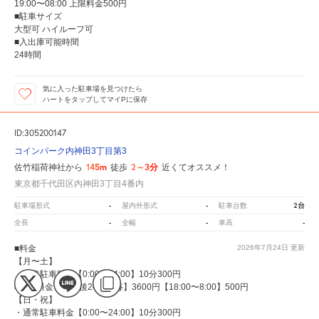
19:00〜08:00 上限料金500円
■駐車サイズ
大型可 ハイルーフ可
■入出庫可能時間
24時間
気に入った駐車場を見つけたら
ハートをタップしてマイPに保存
ID:305200147
コインパーク内神田3丁目第3
145m
2～3分
佐竹稲荷神社から
徒歩
近くてオススメ！
東京都千代田区内神田3丁目4番内
-
-
2台
駐車場形式
屋内外形式
駐車台数
-
-
-
全長
全幅
車高
■料金
2026年7月24日
更新
【月〜土】
・通常駐車料金【0:00〜24:00】10分300円
■上限料金【駐車後24時間毎】3600円【18:00〜8:00】500円
【日・祝】
・通常駐車料金【0:00〜24:00】10分300円