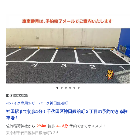
ID:310022335
≪バイク専用≫ザ・パーク神田鍛冶町
神田駅まで徒歩1分！千代田区神田鍛冶町３丁目の予約できる駐
車場！
294m
4～6分
佐竹稲荷神社から
徒歩
予約できてオススメ！
東京都千代田区神田鍛冶町3-2-5