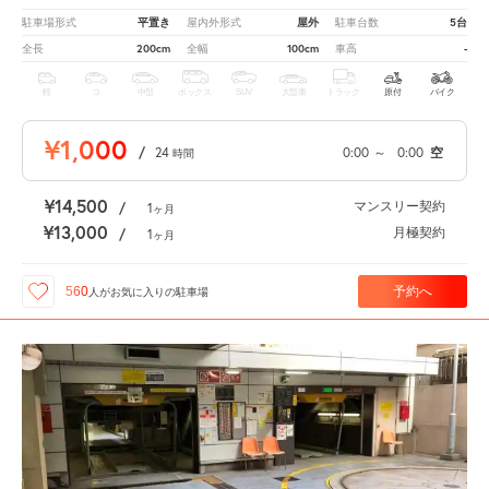
平置き
屋外
5台
駐車場形式
屋内外形式
駐車台数
200cm
100cm
-
全長
全幅
車高
軽
コ
中型
ボックス
SUV
大型車
トラック
原付
バイク
¥1,000
/
24
0:00
～
0:00
空
時間
¥14,500
マンスリー契約
/
1
ヶ月
¥13,000
月極契約
/
1
ヶ月
予約へ
560
人が
お気に入りの駐車場