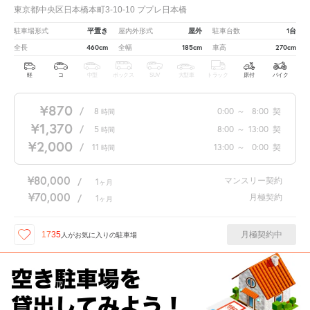
東京都中央区日本橋本町3-10-10 ププレ日本橋
平置き
屋外
1台
駐車場形式
屋内外形式
駐車台数
460cm
185cm
270cm
全長
全幅
車高
軽
コ
中型
ボックス
SUV
大型車
トラック
原付
バイク
¥870
/
8
0:00
～
8:00
契
時間
¥1,370
/
5
8:00
～
13:00
契
時間
¥2,000
/
11
13:00
～
0:00
契
時間
¥80,000
マンスリー契約
/
1
ヶ月
¥70,000
月極契約
/
1
ヶ月
月極契約中
1735
人が
お気に入りの駐車場