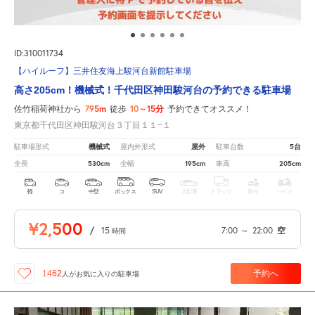
ID:310011734
【ハイルーフ】三井住友海上駿河台新館駐車場
高さ205cm！機械式！千代田区神田駿河台の予約できる駐車場
795m
10～15分
佐竹稲荷神社から
徒歩
予約できてオススメ！
東京都千代田区神田駿河台３丁目１１−１
機械式
屋外
5台
駐車場形式
屋内外形式
駐車台数
530cm
195cm
205cm
全長
全幅
車高
軽
コ
中型
ボックス
SUV
大型車
トラック
原付
バイク
¥2,500
/
15
7:00
～
22:00
空
時間
予約へ
1462
人が
お気に入りの駐車場