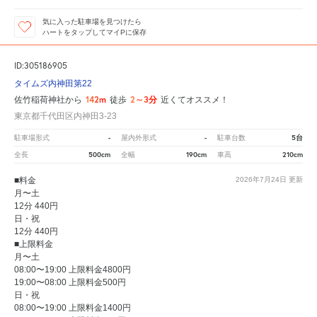
気に入った駐車場を見つけたら
ハートをタップしてマイPに保存
ID:305186905
タイムズ内神田第22
142m
2～3分
佐竹稲荷神社から
徒歩
近くてオススメ！
東京都千代田区内神田3-23
-
-
5台
駐車場形式
屋内外形式
駐車台数
500cm
190cm
210cm
全長
全幅
車高
■料金
2026年7月24日
更新
月〜土
12分 440円
日・祝
12分 440円
■上限料金
月〜土
08:00〜19:00 上限料金4800円
19:00〜08:00 上限料金500円
日・祝
08:00〜19:00 上限料金1400円