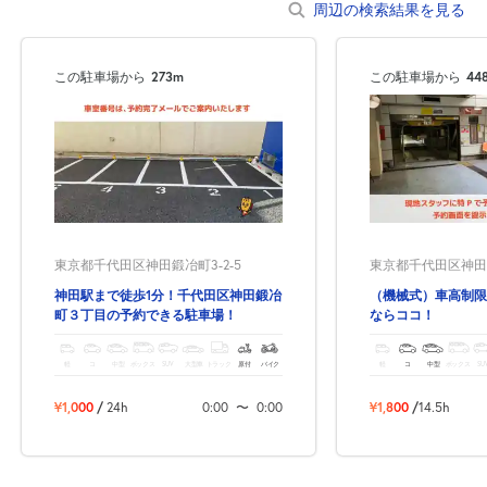
周辺の検索結果を見る
この駐車場から
273m
この駐車場から
44
東京都千代田区神田鍛冶町3-2-5
東京都千代田区神田錦
神田駅まで徒歩1分！千代田区神田鍛冶
（機械式）車高制限
町３丁目の予約できる駐車場！
ならココ！
軽
コ
中型
ボックス
SUV
大型車
トラック
原付
バイク
軽
コ
中型
ボックス
SU
¥1,000
/
24h
0:00
〜
0:00
¥1,800
/
14.5h