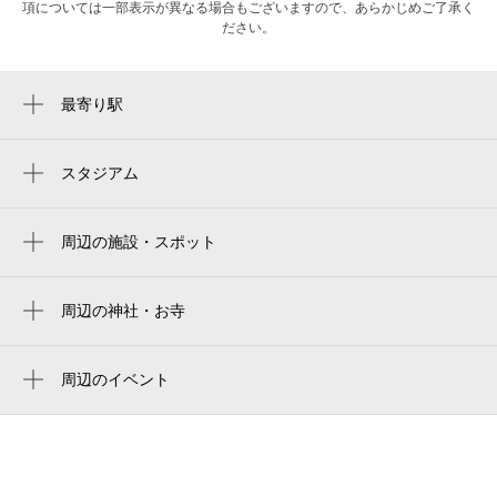
項については一部表示が異なる場合もございますので、あらかじめご了承く
ださい。
最寄り駅
神田駅
淡路町駅
スタジアム
東京巨蛋
小川町駅
tokyo dome
周辺の施設・スポット
新日本橋駅
東京朝日エンジニアリング（株）
东京巨蛋
大手町駅
横浜餃子軒 神田店
周辺の神社・お寺
도쿄 돔
三越前駅
佐竹稲荷神社
神田外語学院
東京ドーム
岩本町駅
goodspace会議室 神田鉄鋼（5階）
周辺のイベント
ud内神田三丁目ビル
两国国技馆
大手町縁日 2026
新御茶ノ水駅
第1鍛冶町橋 高架橋
やきとりの名門秋吉 神田店
ryogoku kokugikan national sumo stadium
天空のビアガーデン「Terrasse」（テラッ
小伝馬町駅
大柳稲荷神社
旬の鮮魚と個室 楽の宴 神田総本店
セ）
ryogoku kokugikan national sumo arena
秋葉原駅
一八稲荷神社