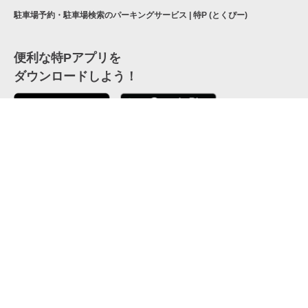
駐車場予約・駐車場検索のパーキングサービス | 特P (とくぴー)
便利な特Pアプリを
ダウンロードしよう！
ここから「インストール」して、便利な特Pアプリを
公式 X
GETしよう
公式 Facebook
特P