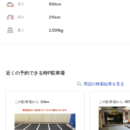
500cm
長さ
210cm
高さ
2,500kg
重さ
近くの予約できる特P駐車場
周辺の検索結果を見る
この駐車場から
206m
この駐車場から
45