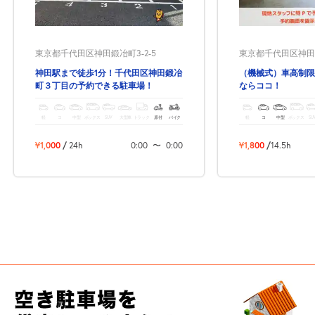
東京都千代田区神田鍛冶町3-2-5
東京都千代田区神田錦
神田駅まで徒歩1分！千代田区神田鍛冶
（機械式）車高制限
町３丁目の予約できる駐車場！
ならココ！
軽
コ
中型
ボックス
SUV
大型車
トラック
原付
バイク
軽
コ
中型
ボックス
SU
¥1,000
/
24h
0:00
〜
0:00
¥1,800
/
14.5h