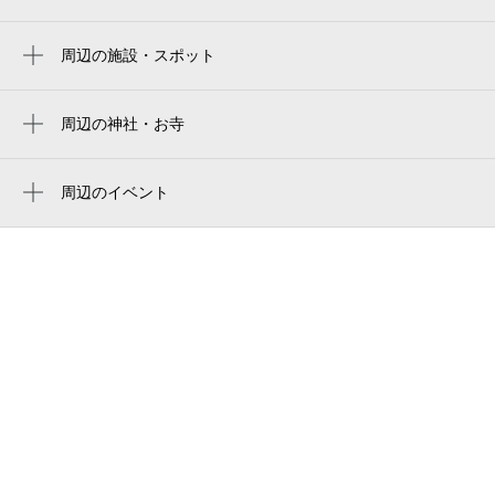
東京巨蛋
小川町駅
tokyo dome
周辺の施設・スポット
新日本橋駅
セントラルホテル
东京巨蛋
三越前駅
オボンジップ 神田店
周辺の神社・お寺
도쿄 돔
大手町駅
大柳稲荷神社
ラーメン盛太郎 神田店
東京ドーム
岩本町駅
佐竹稲荷神社
周辺のイベント
シャッターサービス（株）
两国国技馆
マーチエキュート神田万世橋 イルミネー
新御茶ノ水駅
第1鍛冶町橋 高架橋
ud内神田三丁目ビル
ション
ryogoku kokugikan national sumo stadium
秋葉原駅
goodspace会議室 神田鉄鋼（5階）
あいクリニック神田
大手町縁日 2026
ryogoku kokugikan national sumo arena
小伝馬町駅
一八稲荷神社
南海プライウッド（株） 東京ショールーム
抹茶ビアガーデン
東京両国国技館
御茶ノ水駅
【予約制】
真徳稲荷神社
狭山茶生産者から学ぶ日本茶ワークショッ
ryogoku kokugikan sumo arena
馬喰町駅
神田セブンビル
プとトロピカルフルーツのお茶パフェ作り
体験
御殿下記念館
エッサム神田ホール2号館
天空のビアガーデン「Terrasse」（テラッ
西郷隆盛会館
セ）