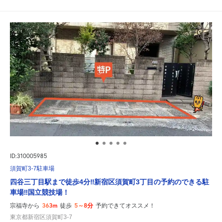
ID:310005985
須賀町3-7駐車場
四谷三丁目駅まで徒歩4分‼新宿区須賀町3丁目の予約のできる駐
車場‼国立競技場！
363m
5～8分
宗福寺から
徒歩
予約できてオススメ！
東京都新宿区須賀町3-7