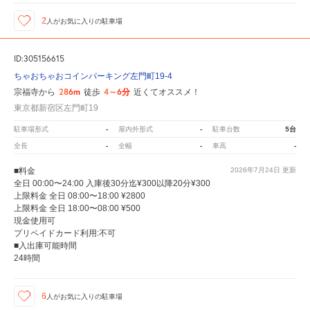
2
人が
お気に入りの駐車場
ID:305156615
ちゃおちゃおコインパーキング左門町19-4
286m
4～6分
宗福寺から
徒歩
近くてオススメ！
東京都新宿区左門町19
-
-
5台
駐車場形式
屋内外形式
駐車台数
-
-
-
全長
全幅
車高
■料金
2026年7月24日
更新
全日 00:00〜24:00 入庫後30分迄¥300以降20分¥300
上限料金 全日 08:00〜18:00 ¥2800
上限料金 全日 18:00〜08:00 ¥500
現金使用可
プリペイドカード利用:不可
■入出庫可能時間
24時間
6
人が
お気に入りの駐車場