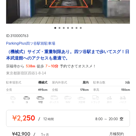
ID:310000763
ParkingPlus四ツ谷駅前駐車場
（機械式）サイズ・重量制限あり。四ツ谷駅まで歩いてスグ！日
本武道館へのアクセスも最適で。
538m
7～10分
宗福寺から
徒歩
予約できてオススメ！
東京都新宿区四谷1-8-14
機械式
屋内
3台
駐車場形式
屋内外形式
駐車台数
495cm
178cm
150cm
全長
全幅
車高
軽
コ
中型
ボックス
SUV
大型車
トラック
原付
バイク
¥2,250
/
12
8:00
～
20:00
空
時間
¥42,900
月極契約
/
1
ヶ月