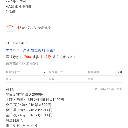
ハイルーフ可
■入出庫可能時間
24時間
4
人が
お気に入りの駐車場
ID:305200407
エコロパーク 新宿若葉3丁目第2
70m
1～2分
宗福寺から
徒歩
近くてオススメ！
東京都新宿区若葉3-3
-
-
2台
駐車場形式
屋内外形式
駐車台数
-
-
-
全長
全幅
車高
■料金
2026年7月24日
更新
平日 24時間 最大2000円
土曜・日曜・祝日 24時間 最大1400円
全日 夜 24時〜8時 最大500円
全日 昼 8時〜24時 20分 200円
全日 夜 24時〜8時 60分 100円
現金利用:可
電子マネー利用:不可