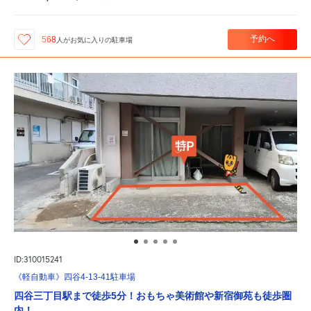
予約へ
568
人が
お気に入りの駐車場
ID:310015241
《軽自動車》四谷4-13-41駐車場
四谷三丁目駅まで徒歩5分！おもちゃ美術館や新宿御苑も徒歩圏
内！