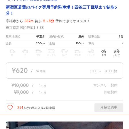
新宿区若葉のバイク専用予約駐車場！四谷三丁目駅まで徒歩5
分！
382m
5～8分
宗福寺から
徒歩
予約できてオススメ！
東京都新宿区若葉1-3-38
平置き
屋外
2台
駐車場形式
屋内外形式
駐車台数
200cm
100cm
-
全長
全幅
車高
軽
コ
中型
ボックス
SUV
大型車
トラック
原付
バイク
¥620
/
24
0:00
～
0:00
契
時間
¥10,000
マンスリー契約
/
1
ヶ月
¥9,000
月極契約
/
1
ヶ月
月極契約中
314
人が
お気に入りの駐車場