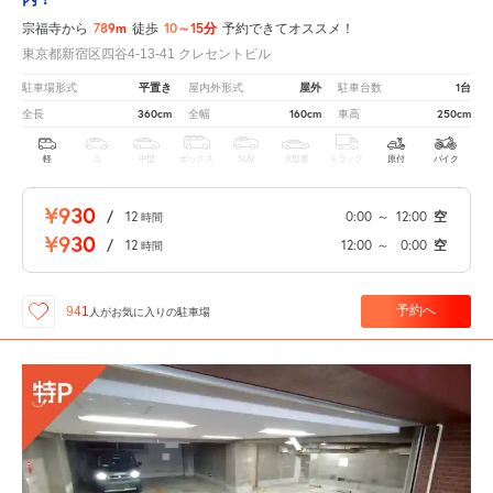
789m
10～15分
宗福寺から
徒歩
予約できてオススメ！
東京都新宿区四谷4-13-41 クレセントビル
平置き
屋外
1台
駐車場形式
屋内外形式
駐車台数
360cm
160cm
250cm
全長
全幅
車高
軽
コ
中型
ボックス
SUV
大型車
トラック
原付
バイク
¥930
/
12
0:00
～
12:00
空
時間
¥930
/
12
12:00
～
0:00
空
時間
予約へ
941
人が
お気に入りの駐車場