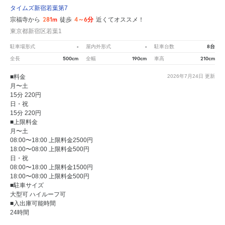
タイムズ新宿若葉第7
281m
4～6分
宗福寺から
徒歩
近くてオススメ！
東京都新宿区若葉1
-
-
8台
駐車場形式
屋内外形式
駐車台数
500cm
190cm
210cm
全長
全幅
車高
■料金
2026年7月24日
更新
月〜土
15分 220円
日・祝
15分 220円
■上限料金
月〜土
08:00〜18:00 上限料金2500円
18:00〜08:00 上限料金500円
日・祝
08:00〜18:00 上限料金1500円
18:00〜08:00 上限料金500円
■駐車サイズ
大型可 ハイルーフ可
■入出庫可能時間
24時間