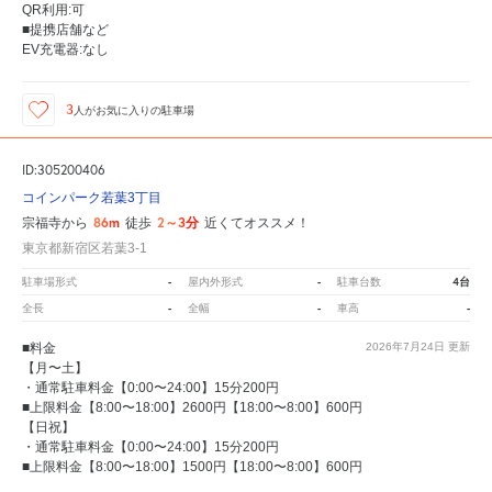
QR利用:可
■提携店舗など
EV充電器:なし
3
人が
お気に入りの駐車場
ID:305200406
コインパーク若葉3丁目
86m
2～3分
宗福寺から
徒歩
近くてオススメ！
東京都新宿区若葉3-1
-
-
4台
駐車場形式
屋内外形式
駐車台数
-
-
-
全長
全幅
車高
■料金
2026年7月24日
更新
【月〜土】
・通常駐車料金【0:00〜24:00】15分200円
■上限料金【8:00〜18:00】2600円【18:00〜8:00】600円
【日祝】
・通常駐車料金【0:00〜24:00】15分200円
■上限料金【8:00〜18:00】1500円【18:00〜8:00】600円