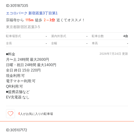
ID:305187335
エコロパーク 新宿若葉3丁目第1
115m
2～3分
宗福寺から
徒歩
近くてオススメ！
東京都新宿区若葉3-5
-
-
4台
駐車場形式
屋内外形式
駐車台数
-
-
-
全長
全幅
車高
■料金
2026年7月24日
更新
月〜土 24時間 最大2600円
日曜・祝日 24時間 最大1400円
全日 終日 15分 220円
現金利用:可
電子マネー利用:可
QR利用:可
■提携店舗など
EV充電器:なし
4
人が
お気に入りの駐車場
ID:305107172