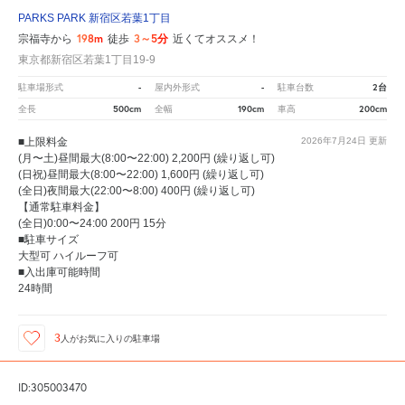
PARKS PARK 新宿区若葉1丁目
198m
3～5分
宗福寺から
徒歩
近くてオススメ！
東京都新宿区若葉1丁目19-9
-
-
2台
駐車場形式
屋内外形式
駐車台数
500cm
190cm
200cm
全長
全幅
車高
■上限料金
2026年7月24日
更新
(月〜土)昼間最大(8:00〜22:00) 2,200円 (繰り返し可)
(日祝)昼間最大(8:00〜22:00) 1,600円 (繰り返し可)
(全日)夜間最大(22:00〜8:00) 400円 (繰り返し可)
【通常駐車料金】
(全日)0:00〜24:00 200円 15分
■駐車サイズ
大型可 ハイルーフ可
■入出庫可能時間
24時間
3
人が
お気に入りの駐車場
ID:305003470