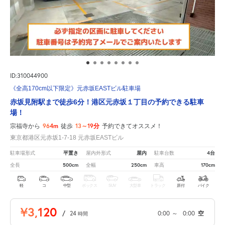
ID:310044900
《全高170cm以下限定》元赤坂EASTビル駐車場
赤坂見附駅まで徒歩6分！港区元赤坂１丁目の予約できる駐車
場！
964m
13～19分
宗福寺から
徒歩
予約できてオススメ！
東京都港区元赤坂1-7-18 元赤坂EASTビル
平置き
屋内
4台
駐車場形式
屋内外形式
駐車台数
500cm
250cm
170cm
全長
全幅
車高
軽
コ
中型
ボックス
SUV
大型車
トラック
原付
バイク
¥3,120
/
24
0:00
～
0:00
空
時間