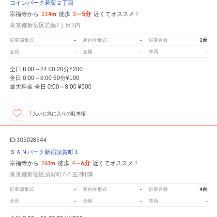
コインパーク若葉２丁目
224m
3～5分
宗福寺から
徒歩
近くてオススメ！
東京都新宿区若葉2丁目3内
-
-
2台
駐車場形式
屋内外形式
駐車台数
-
-
-
全長
全幅
車高
全日 8:00～24:00 20分¥200
全日 0:00～8:00 60分¥100
最大料金 全日 0:00～8:00 ¥500
1
人が
お気に入りの駐車場
ID:305028544
ＳＡＮパーク新宿須賀町１
261m
4～6分
宗福寺から
徒歩
近くてオススメ！
東京都新宿区須賀町7-2 左2軒隣
-
-
4台
駐車場形式
屋内外形式
駐車台数
-
-
-
全長
全幅
車高