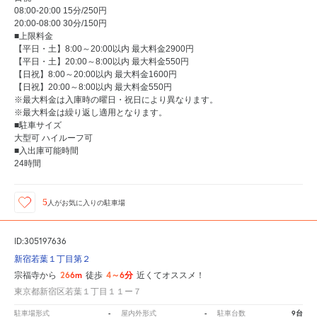
08:00-20:00 15分/250円
20:00-08:00 30分/150円
■上限料金
【平日・土】8:00～20:00以内 最大料金2900円
【平日・土】20:00～8:00以内 最大料金550円
【日祝】8:00～20:00以内 最大料金1600円
【日祝】20:00～8:00以内 最大料金550円
※最大料金は入庫時の曜日・祝日により異なります。
※最大料金は繰り返し適用となります。
■駐車サイズ
大型可 ハイルーフ可
■入出庫可能時間
24時間
5
人が
お気に入りの駐車場
ID:305197636
新宿若葉１丁目第２
266m
4～6分
宗福寺から
徒歩
近くてオススメ！
東京都新宿区若葉１丁目１１ー７
-
-
9台
駐車場形式
屋内外形式
駐車台数