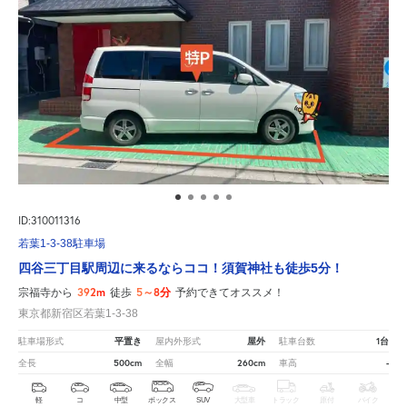
ID:310011316
若葉1-3-38駐車場
四谷三丁目駅周辺に来るならココ！須賀神社も徒歩5分！
392m
5～8分
宗福寺から
徒歩
予約できてオススメ！
東京都新宿区若葉1-3-38
平置き
屋外
1台
駐車場形式
屋内外形式
駐車台数
500cm
260cm
-
全長
全幅
車高
軽
コ
中型
ボックス
SUV
大型車
トラック
原付
バイク