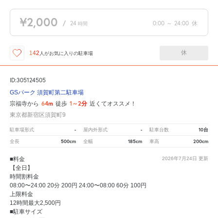
¥2,000
/
24
0:00
～
24:00
休
時間
休
142
人が
お気に入りの駐車場
ID:305124505
GSパーク 須賀町第二駐車場
64m
1～2分
宗福寺から
徒歩
近くてオススメ！
東京都新宿区須賀町9
-
-
10台
駐車場形式
屋内外形式
駐車台数
500cm
185cm
200cm
全長
全幅
車高
■料金
2026年7月24日
更新
【全日】
時間割料金
08:00〜24:00 20分 200円 24:00〜08:00 60分 100円
上限料金
12時間最大2,500円
■駐車サイズ