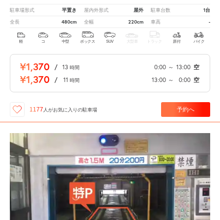
平置き
屋外
1台
駐車場形式
屋内外形式
駐車台数
480cm
220cm
-
全長
全幅
車高
軽
コ
中型
ボックス
SUV
大型車
トラック
原付
バイク
¥1,370
/
13
0:00
～
13:00
空
時間
¥1,370
/
11
13:00
～
0:00
空
時間
予約へ
1177
人が
お気に入りの駐車場