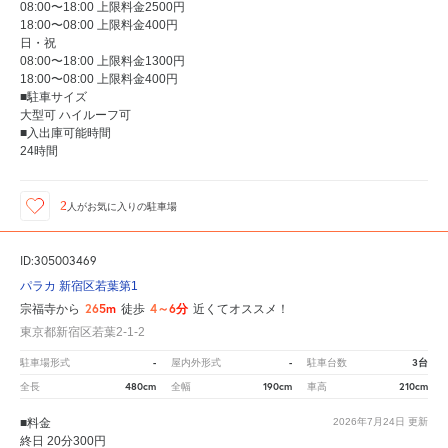
08:00〜18:00 上限料金2500円
18:00〜08:00 上限料金400円
日・祝
08:00〜18:00 上限料金1300円
18:00〜08:00 上限料金400円
■駐車サイズ
大型可 ハイルーフ可
■入出庫可能時間
24時間
2
人が
お気に入りの駐車場
ID:305003469
パラカ 新宿区若葉第1
265m
4～6分
宗福寺から
徒歩
近くてオススメ！
東京都新宿区若葉2-1-2
-
-
3台
駐車場形式
屋内外形式
駐車台数
480cm
190cm
210cm
全長
全幅
車高
■料金
2026年7月24日
更新
終日 20分300円