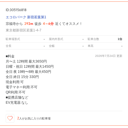
ID:305156818
エコロパーク 新宿若葉第1
292m
4～6分
宗福寺から
徒歩
近くてオススメ！
東京都新宿区若葉1-4-7
-
-
2台
駐車場形式
屋内外形式
駐車台数
-
-
-
全長
全幅
車高
■料金
2026年7月24日
更新
月〜土 12時間 最大3650円
日曜・祝日 12時間 最大1450円
全日 夜 19時〜8時 最大450円
全日 終日 15分 330円
現金利用:可
電子マネー利用:不可
QR利用:不可
■提携店舗など
EV充電器:なし
2
人が
お気に入りの駐車場