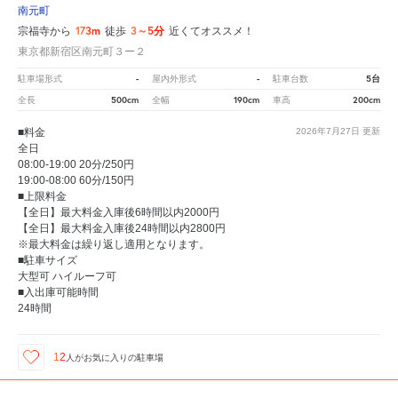
南元町
173m
3～5分
宗福寺から
徒歩
近くてオススメ！
東京都新宿区南元町３ー２
-
-
5台
駐車場形式
屋内外形式
駐車台数
500cm
190cm
200cm
全長
全幅
車高
■料金
2026年7月27日
更新
全日
08:00-19:00 20分/250円
19:00-08:00 60分/150円
■上限料金
【全日】最大料金入庫後6時間以内2000円
【全日】最大料金入庫後24時間以内2800円
※最大料金は繰り返し適用となります。
■駐車サイズ
大型可 ハイルーフ可
■入出庫可能時間
24時間
12
人が
お気に入りの駐車場