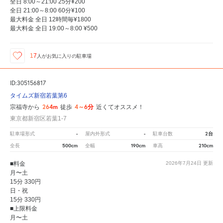
全日 8:00～21:00 25分¥200
全日 21:00～8:00 60分¥100
最大料金 全日 12時間毎¥1800
最大料金 全日 19:00～8:00 ¥500
17
人が
お気に入りの駐車場
ID:305156817
タイムズ新宿若葉第6
264m
4～6分
宗福寺から
徒歩
近くてオススメ！
東京都新宿区若葉1-7
-
-
2台
駐車場形式
屋内外形式
駐車台数
500cm
190cm
210cm
全長
全幅
車高
■料金
2026年7月24日
更新
月〜土
15分 330円
日・祝
15分 330円
■上限料金
月〜土