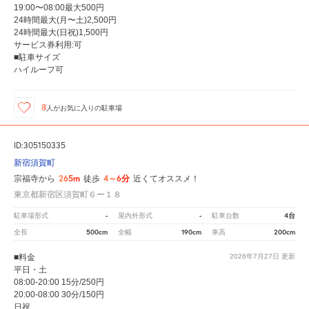
19:00〜08:00最大500円
24時間最大(月〜土)2,500円
24時間最大(日祝)1,500円
サービス券利用:可
■駐車サイズ
ハイルーフ可
8
人が
お気に入りの駐車場
ID:305150335
新宿須賀町
265m
4～6分
宗福寺から
徒歩
近くてオススメ！
東京都新宿区須賀町６ー１８
-
-
4台
駐車場形式
屋内外形式
駐車台数
500cm
190cm
200cm
全長
全幅
車高
■料金
2026年7月27日
更新
平日・土
08:00-20:00 15分/250円
20:00-08:00 30分/150円
日祝