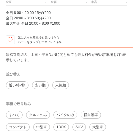
-
-
-
全長
全幅
車高
全日 8:00～20:00 15分¥200
全日 20:00～8:00 60分¥200
最大料金 全日 20:00～8:00 ¥1000
気に入った駐車場を見つけたら
ハートをタップしてマイPに保存
宗福寺周辺の、土日・平日NaN時間とめても最大料金が安い駐車場を7件表
示しています。
並び替え
近い特P順
安い順
人気順
車種で絞り込み
すべて
クルマのみ
バイクのみ
軽自動車
コンパクト
中型車
1BOX
SUV
大型車