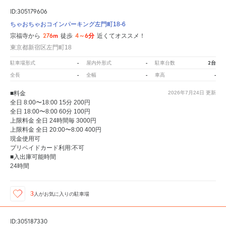
ID:305179606
ちゃおちゃおコインパーキング左門町18-6
276m
4～6分
宗福寺から
徒歩
近くてオススメ！
東京都新宿区左門町18
-
-
2台
駐車場形式
屋内外形式
駐車台数
-
-
-
全長
全幅
車高
■料金
2026年7月24日
更新
全日 8:00〜18:00 15分 200円
全日 18:00〜8:00 60分 100円
上限料金 全日 24時間毎 3000円
上限料金 全日 20:00〜8:00 400円
現金使用可
プリペイドカード利用:不可
■入出庫可能時間
24時間
3
人が
お気に入りの駐車場
ID:305187330