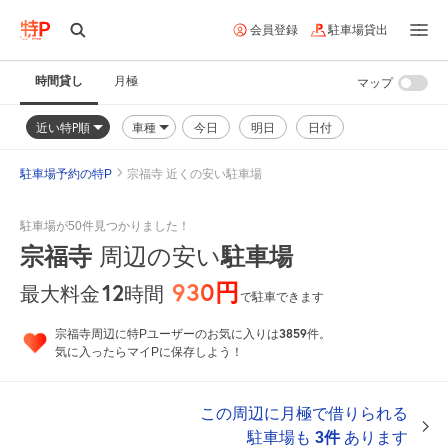
会員登録
駐車場貸出
時間貸し
月極
マップ
近い特P順
車種
今日
明日
日付
駐車場予約の特P
宗福寺 近くの安い駐車場
駐車場が50件見つかりました！
宗福寺
周辺の安い
駐車場
930円
12
時間
最大料金
で駐車できます
3859
宗福寺周辺に特Pユーザーのお気に入りは
件。
気に入ったらマイPに保存しよう！
この周辺に月極で借りられる
駐車場も
3件
あります