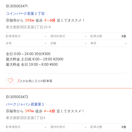
ID:305003471
コインパーク若葉１丁目
292m
4～6分
宗福寺から
徒歩
近くてオススメ！
東京都新宿区若葉1丁目10-9
-
-
3台
駐車場形式
屋内外形式
駐車台数
-
-
-
全長
全幅
車高
全日 0:00～24:00 30分¥300
最大料金 土日祝 8:00～19:00 ¥2000
最大料金 全日 19:00～8:00 ¥600
2
人が
お気に入りの駐車場
ID:305003472
パークジャパン若葉第１
297m
4～6分
宗福寺から
徒歩
近くてオススメ！
東京都新宿区若葉1丁目4
-
-
2台
駐車場形式
屋内外形式
駐車台数