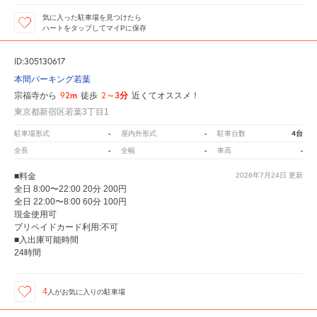
気に入った駐車場を見つけたら
ハートをタップしてマイPに保存
ID:305130617
本間パーキング若葉
92m
2～3分
宗福寺から
徒歩
近くてオススメ！
東京都新宿区若葉3丁目1
-
-
4台
駐車場形式
屋内外形式
駐車台数
-
-
-
全長
全幅
車高
■料金
2026年7月24日
更新
全日 8:00〜22:00 20分 200円
全日 22:00〜8:00 60分 100円
現金使用可
プリペイドカード利用:不可
■入出庫可能時間
24時間
4
人が
お気に入りの駐車場