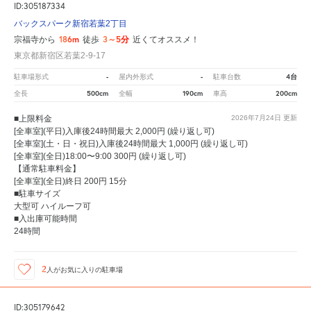
ID:305187334
バックスパーク新宿若葉2丁目
186m
3～5分
宗福寺から
徒歩
近くてオススメ！
東京都新宿区若葉2-9-17
-
-
4台
駐車場形式
屋内外形式
駐車台数
500cm
190cm
200cm
全長
全幅
車高
■上限料金
2026年7月24日
更新
[全車室](平日)入庫後24時間最大 2,000円 (繰り返し可)
[全車室](土・日・祝日)入庫後24時間最大 1,000円 (繰り返し可)
[全車室](全日)18:00〜9:00 300円 (繰り返し可)
【通常駐車料金】
[全車室](全日)終日 200円 15分
■駐車サイズ
大型可 ハイルーフ可
■入出庫可能時間
24時間
2
人が
お気に入りの駐車場
ID:305179642