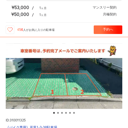
¥53,000
マンスリー契約
/
1
ヶ月
¥50,000
月極契約
/
1
ヶ月
予約へ
456
人が
お気に入りの駐車場
ID:310011325
《バイク専用》若葉1-3-38駐車場