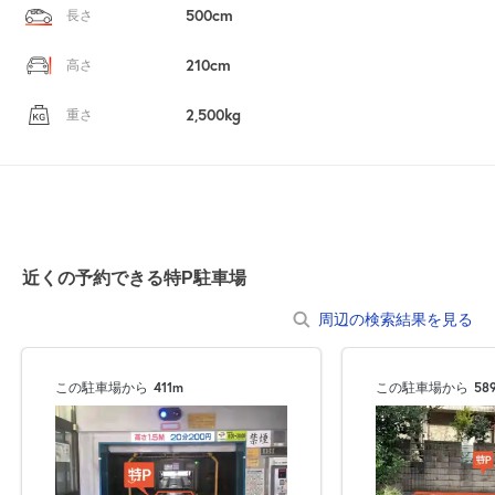
500cm
長さ
210cm
高さ
2,500kg
重さ
近くの予約できる特P駐車場
周辺の検索結果を見る
この駐車場から
411m
この駐車場から
58