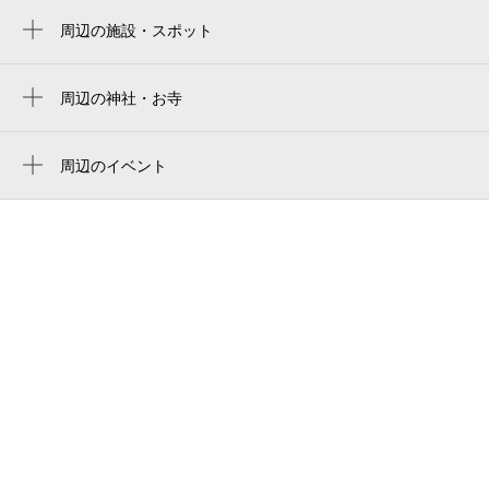
国立競技場 千駄ヶ谷門
周辺の施設・スポット
麹町駅
ピアース四谷hills
明治神宮外苑
曙橋駅
三國
周辺の神社・お寺
国立競技場 青山門
赤坂見附駅
西念寺
ペストリーうんてん 四ツ谷店
新国立竞技场
国立競技場駅
信寿院
周辺のイベント
私立学習院初等科
japan national stadium
文学座有志による自主企画公演『マリアの
青山一丁目駅
コンフォート四谷若葉
首 幻に長崎を想う曲』
estádio nacional do japão
市ケ谷駅
シアター・ウィング／wias／glodea
ビアテラス 鶺鴒（セキレイ）
國立競技場
永田町駅
四谷絵本塾ホール
新アフタヌーンティーセット～いちご・メ
国立スタジアム
市ヶ谷駅
ロン・マンゴー～
龍神総宮社東京支部
도쿄 국립경기장
半蔵門駅
森のビアガーデン
新宿区立四谷見附公園
mufgスタジアム（国立競技場）
秀和四谷パークサイドレジデンス
mufg stadium
四谷見附公園
迎賓館赤坂離宮 西門