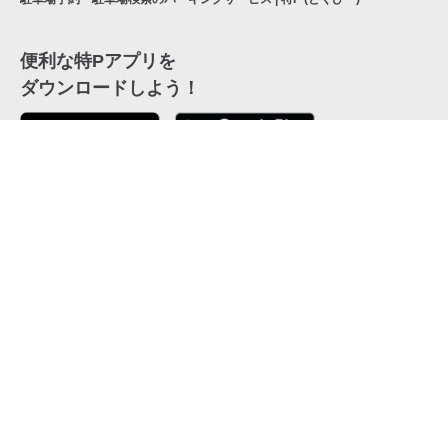
便利な特Pアプリを
ダウンロードしよう！
ここから「インストール」して、便利な特Pアプリを
公式 X
GETしよう
公式 Facebook
特P
会員・利用規約