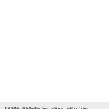
駐車場予約・駐車場検索のパーキングサービス | 特P (とくぴー)