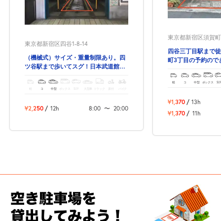
東京都新宿区須賀町3
東京都新宿区四谷1-8-14
四谷三丁目駅まで徒
（機械式）サイズ・重量制限あり。四
町3丁目の予約ので
ツ谷駅まで歩いてスグ！日本武道館へ
技場！
のアクセスも最適で。
軽
コ
中型
ボックス
SU
軽
コ
中型
ボックス
SUV
大型車
トラック
原付
バイク
¥1,370
/
13h
¥2,250
/
12h
8:00
〜
20:00
¥1,370
/
11h