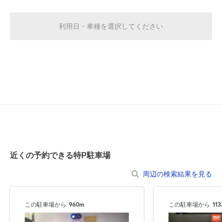
8月19日 (水)
¥3,120
空き2
利用日・車種を選択してください
0:00～24:00
8月20日 (木)
¥3,120
空き1
0:00～24:00
8月21日 (金)
¥3,120
満
0:00～24:00
8月22日 (土)
¥3,120
近くの予約できる特P駐車場
満
周辺の検索結果を見る
0:00～24:00
8月23日 (日)
¥3,120
この駐車場から
960m
この駐車場から
11
満