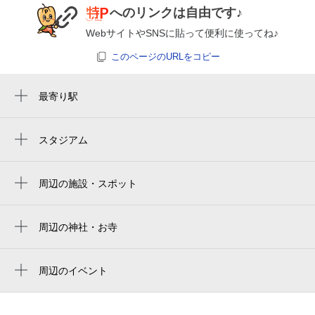
8月28日 (金)
¥3,120
へのリンクは自由です♪
空き2
WebサイトやSNSに貼って便利に使ってね♪
0:00～24:00
このページのURLをコピー
8月29日 (土)
¥3,120
空き1
最寄り駅
赤坂見附駅
0:00～24:00
永田町駅
スタジアム
8月30日 (日)
¥3,120
明治神宮外苑
空き1
赤坂駅
chichibunomiya rugby stadium
周辺の施設・スポット
麹町駅
0:00～24:00
元赤坂イースト108
prince chichibu memorial rugby stadium
8月31日 (月)
¥3,120
四ツ谷駅
元赤坂イースト
空き2
周辺の神社・お寺
秩父宮ラグビー場
青山一丁目駅
周辺に神社・お寺が見つかりませんでした。
リエトコート元赤坂
明治神宫野球場
溜池山王駅
0:00～24:00
周辺のイベント
東京電業会館
9月1日 (火)
¥2,500
jingu baseball stadium
新アフタヌーンティーセット～いちご・メ
信濃町駅
空き2
安全ビル
ロン・マンゴー～
meiji jingu baseball stadium
半蔵門駅