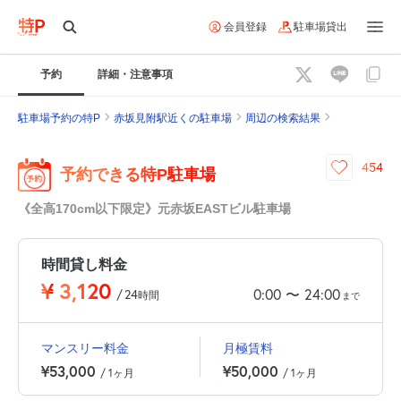
会員登録
駐車場貸出
予約
詳細・注意事項
駐車場予約の特P
赤坂見附駅近くの駐車場
周辺の検索結果
454
予約できる特P駐車場
《全高170cm以下限定》元赤坂EASTビル駐車場
時間貸し料金
¥
3,120
0:00
24:00
〜
/
24
時間
まで
マンスリー料金
月極賃料
¥53,000
¥50,000
/ 1ヶ月
/ 1ヶ月