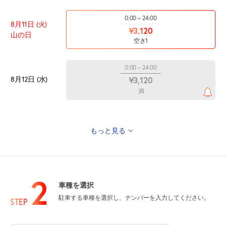
0:00～24:00
8月11日 (火)
¥3,120
山の日
空き1
0:00～24:00
8月12日 (水)
¥3,120
満
もっと見る
0:00～24:00
8月13日 (木)
¥3,120
満
2
車種を選択
0:00～24:00
駐車する車種を選択し、ナンバーを入力してください。
STEP
8月14日 (金)
¥3,120
空き1