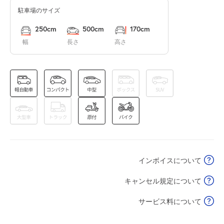
駐車場のサイズ
0:00～24:00
8月15日 (土)
¥3,120
250cm
500cm
170cm
空き2
幅
長さ
高さ
0:00～24:00
8月16日 (日)
¥3,120
満
0:00～24:00
8月17日 (月)
¥3,120
空き2
インボイスについて
0:00～24:00
8月18日 (火)
¥3,120
キャンセル規定について
空き2
サービス料について
0:00～24:00