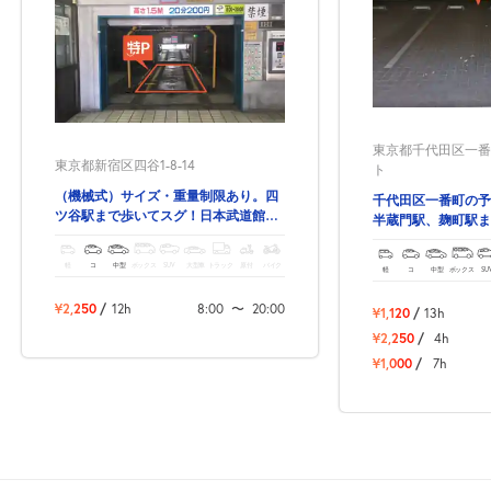
0:00～24:00
8月24日 (月)
¥3,120
空き2
0:00～24:00
東京都千代田区一番町
8月25日 (火)
東京都新宿区四谷1-8-14
¥3,120
ト
空き2
（機械式）サイズ・重量制限あり。四
千代田区一番町の予
ツ谷駅まで歩いてスグ！日本武道館へ
半蔵門駅、麹町駅ま
のアクセスも最適で。
0:00～24:00
軽
コ
中型
ボックス
SUV
大型車
トラック
原付
バイク
軽
コ
中型
ボックス
SU
8月26日 (水)
¥3,120
空き2
¥2,250
/
12h
8:00
〜
20:00
¥1,120
/
13h
¥2,250
/
4h
0:00～24:00
¥1,000
/
7h
8月27日 (木)
¥3,120
空き2
0:00～24:00