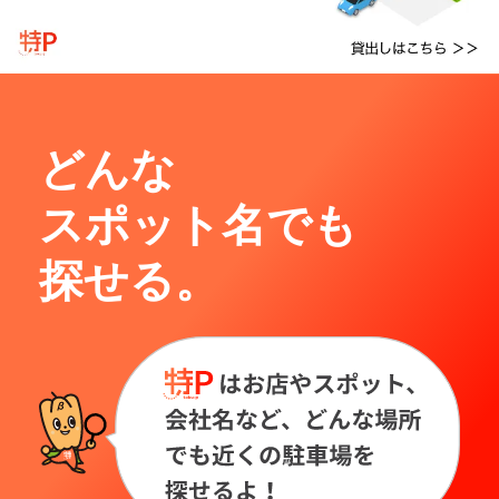
どんな
スポット名でも
探せる。