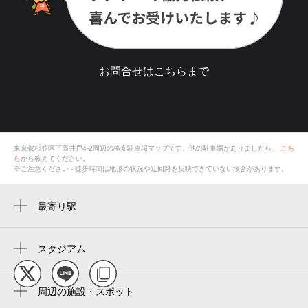
お問合せは
こちら
まで
東京都杉並区下高井戸4-2
周辺の格安
駐車場
マップです。他の駐車場がありましたら、
こち
ら
から教えてください。
※ご注意ください - 徒歩時間は地形の状況や迂回路を反映できていない場合があります。
最寄り駅
桜上水駅
上北沢駅
スタジアム
周辺にスタジアムが見つかりませんでした。
西永福駅
周辺の施設・スポット
下高井戸駅
高井戸警察署宗源寺前交番