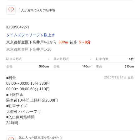
1
人が
お気に入りの駐車場
ID:305049271
タイムズフェリージャ桜上水
339m
5～8分
東京都杉並区下高井戸4-2から
徒歩
東京都杉並区下高井戸1-20
-
-
5台
駐車場形式
屋内外形式
駐車台数
500cm
190cm
210cm
全長
全幅
車高
■料金
2026年7月24日
更新
08:00〜00:00 15分 330円
00:00〜08:00 60分 110円
■上限料金
駐車後10時間 上限料金2500円
■駐車サイズ
大型可 ハイルーフ可
■入出庫可能時間
24時間
気に入った駐車場を見つけたら