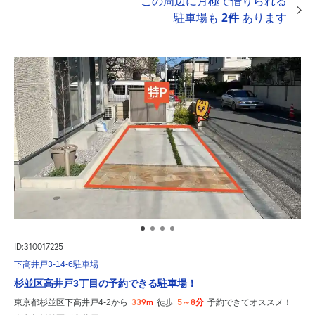
この周辺に月極で借りられる
駐車場も
2件
あります
ID:310017225
下高井戸3-14-6駐車場
杉並区高井戸3丁目の予約できる駐車場！
339m
5～8分
東京都杉並区下高井戸4-2から
徒歩
予約できてオススメ！