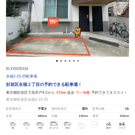
ID:310025324
永福2-15-25駐車場
杉並区永福２丁目の予約できる駐車場！
853m
11～16分
東京都杉並区下高井戸4-2から
徒歩
予約できてオススメ！
東京都杉並区永福2-15-25
平置き
屋外
1台
駐車場形式
屋内外形式
駐車台数
480cm
230cm
200cm
全長
全幅
車高
軽
コ
中型
ボックス
SUV
大型車
トラック
原付
バイク