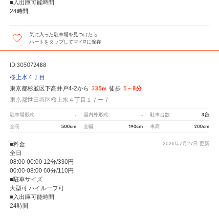
■入出庫可能時間
24時間
気に入った駐車場を見つけたら
ハートをタップしてマイPに保存
ID:305072488
桜上水４丁目
335m
5～8分
東京都杉並区下高井戸4-2から
徒歩
東京都世田谷区桜上水４丁目１７ー７
-
-
3台
駐車場形式
屋内外形式
駐車台数
500cm
190cm
200cm
全長
全幅
車高
■料金
2026年7月27日
更新
全日
08:00-00:00 12分/330円
00:00-08:00 60分/110円
■駐車サイズ
大型可 ハイルーフ可
■入出庫可能時間
24時間