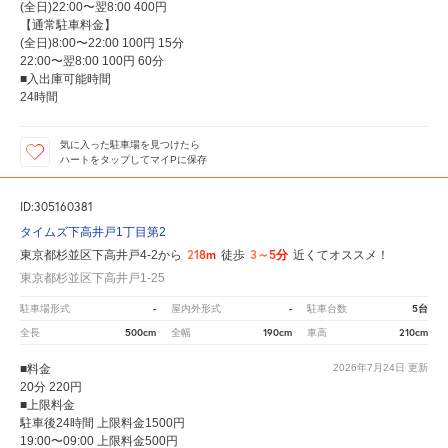
(全日)22:00〜翌8:00 400円
【通常駐車料金】
(全日)8:00〜22:00 100円 15分
22:00〜翌8:00 100円 60分
■入出庫可能時間
24時間
気に入った駐車場を見つけたら
ハートをタップしてマイPに保存
ID:305160381
タイムズ下高井戸1丁目第2
218m
3～5分
東京都杉並区下高井戸4-2から
徒歩
近くてオススメ！
東京都杉並区下高井戸1-25
-
-
5台
駐車場形式
屋内外形式
駐車台数
500cm
190cm
210cm
全長
全幅
車高
■料金
2026年7月24日
更新
20分 220円
■上限料金
駐車後24時間 上限料金1500円
19:00〜09:00 上限料金500円