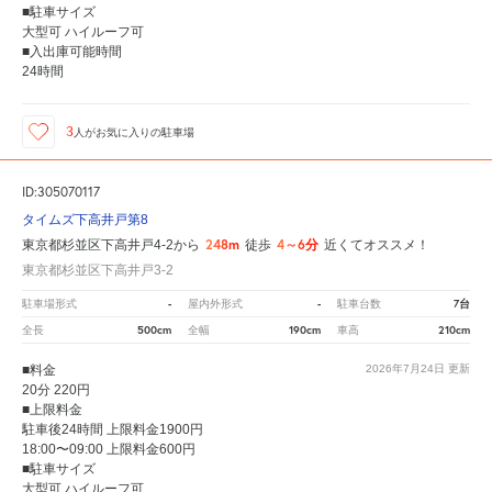
■駐車サイズ
大型可 ハイルーフ可
■入出庫可能時間
24時間
3
人が
お気に入りの駐車場
ID:305070117
タイムズ下高井戸第8
248m
4～6分
東京都杉並区下高井戸4-2から
徒歩
近くてオススメ！
東京都杉並区下高井戸3-2
-
-
7台
駐車場形式
屋内外形式
駐車台数
500cm
190cm
210cm
全長
全幅
車高
■料金
2026年7月24日
更新
20分 220円
■上限料金
駐車後24時間 上限料金1900円
18:00〜09:00 上限料金600円
■駐車サイズ
大型可 ハイルーフ可