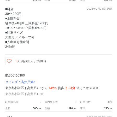
■料金
2026年7月24日
更新
30分 220円
■上限料金
駐車後24時間 上限料金1200円
19:00〜08:00 上限料金400円
■駐車サイズ
大型可 ハイルーフ可
■入出庫可能時間
24時間
3
人が
お気に入りの駐車場
ID:305160380
タイムズ下高井戸第3
149m
2～3分
東京都杉並区下高井戸4-2から
徒歩
近くてオススメ！
東京都杉並区下高井戸1-26
-
-
3台
駐車場形式
屋内外形式
駐車台数
500cm
190cm
210cm
全長
全幅
車高