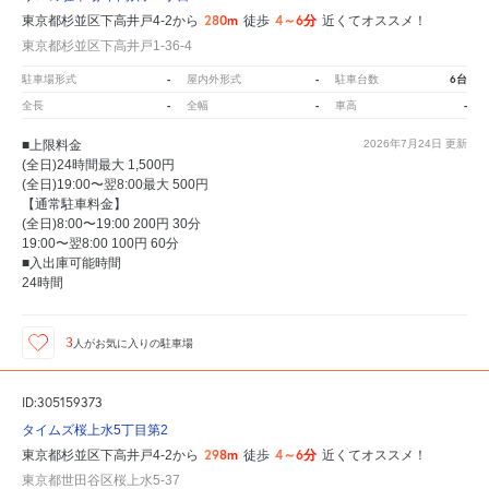
280m
4～6分
東京都杉並区下高井戸4-2から
徒歩
近くてオススメ！
東京都杉並区下高井戸1-36-4
-
-
6台
駐車場形式
屋内外形式
駐車台数
-
-
-
全長
全幅
車高
■上限料金
2026年7月24日
更新
(全日)24時間最大 1,500円
(全日)19:00〜翌8:00最大 500円
【通常駐車料金】
(全日)8:00〜19:00 200円 30分
19:00〜翌8:00 100円 60分
■入出庫可能時間
24時間
3
人が
お気に入りの駐車場
ID:305159373
タイムズ桜上水5丁目第2
298m
4～6分
東京都杉並区下高井戸4-2から
徒歩
近くてオススメ！
東京都世田谷区桜上水5-37