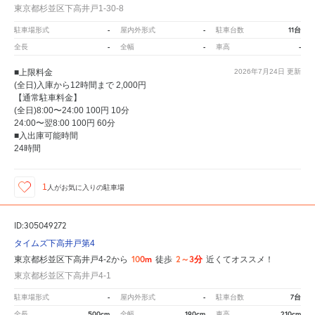
東京都杉並区下高井戸1-30-8
-
-
11台
駐車場形式
屋内外形式
駐車台数
-
-
-
全長
全幅
車高
■上限料金
2026年7月24日
更新
(全日)入庫から12時間まで 2,000円
【通常駐車料金】
(全日)8:00〜24:00 100円 10分
24:00〜翌8:00 100円 60分
■入出庫可能時間
24時間
1
人が
お気に入りの駐車場
ID:305049272
タイムズ下高井戸第4
100m
2～3分
東京都杉並区下高井戸4-2から
徒歩
近くてオススメ！
東京都杉並区下高井戸4-1
-
-
7台
駐車場形式
屋内外形式
駐車台数
500cm
190cm
210cm
全長
全幅
車高