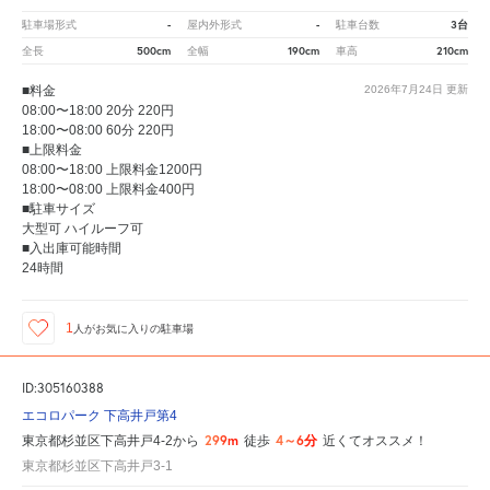
-
-
3台
駐車場形式
屋内外形式
駐車台数
500cm
190cm
210cm
全長
全幅
車高
■料金
2026年7月24日
更新
08:00〜18:00 20分 220円
18:00〜08:00 60分 220円
■上限料金
08:00〜18:00 上限料金1200円
18:00〜08:00 上限料金400円
■駐車サイズ
大型可 ハイルーフ可
■入出庫可能時間
24時間
1
人が
お気に入りの駐車場
ID:305160388
エコロパーク 下高井戸第4
299m
4～6分
東京都杉並区下高井戸4-2から
徒歩
近くてオススメ！
東京都杉並区下高井戸3-1