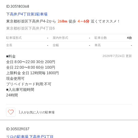
ID:305180368
下高井戸4丁目第1駐車場
268m
4～6分
東京都杉並区下高井戸4-2から
徒歩
近くてオススメ！
東京都杉並区下高井戸4丁目6
-
-
4台
駐車場形式
屋内外形式
駐車台数
-
-
-
全長
全幅
車高
■料金
2026年7月24日
更新
全日 8:00〜22:00 30分 200円
全日 22:00〜8:00 60分 100円
上限料金 全日 12時間毎 1800円
現金使用可
プリペイドカード利用:不可
■入出庫可能時間
24時間
1
人が
お気に入りの駐車場
ID:305029037
リロの駐車場 下高井戸1丁目