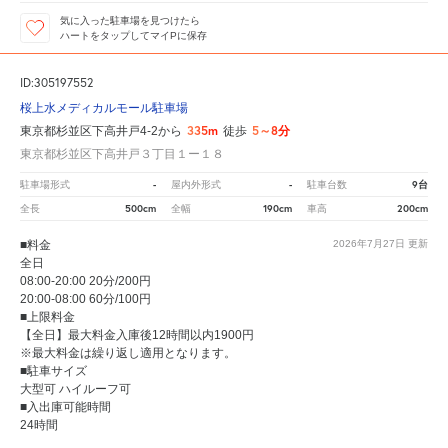
気に入った駐車場を見つけたら
ハートをタップしてマイPに保存
ID:305197552
桜上水メディカルモール駐車場
335m
5～8分
東京都杉並区下高井戸4-2から
徒歩
東京都杉並区下高井戸３丁目１ー１８
-
-
9台
駐車場形式
屋内外形式
駐車台数
500cm
190cm
200cm
全長
全幅
車高
■料金
2026年7月27日
更新
全日
08:00-20:00 20分/200円
20:00-08:00 60分/100円
■上限料金
【全日】最大料金入庫後12時間以内1900円
※最大料金は繰り返し適用となります。
■駐車サイズ
大型可 ハイルーフ可
■入出庫可能時間
24時間