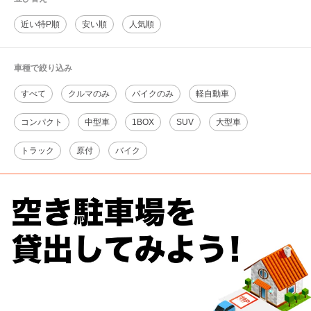
近い特P順
安い順
人気順
車種で絞り込み
すべて
クルマのみ
バイクのみ
軽自動車
コンパクト
中型車
1BOX
SUV
大型車
トラック
原付
バイク