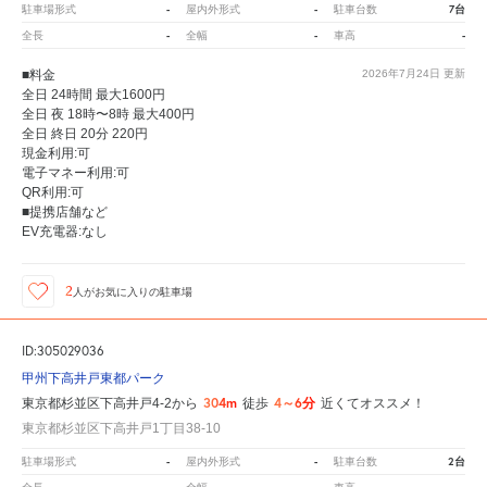
-
-
7台
駐車場形式
屋内外形式
駐車台数
-
-
-
全長
全幅
車高
■料金
2026年7月24日
更新
全日 24時間 最大1600円
全日 夜 18時〜8時 最大400円
全日 終日 20分 220円
現金利用:可
電子マネー利用:可
QR利用:可
■提携店舗など
EV充電器:なし
2
人が
お気に入りの駐車場
ID:305029036
甲州下高井戸東都パーク
304m
4～6分
東京都杉並区下高井戸4-2から
徒歩
近くてオススメ！
東京都杉並区下高井戸1丁目38-10
-
-
2台
駐車場形式
屋内外形式
駐車台数