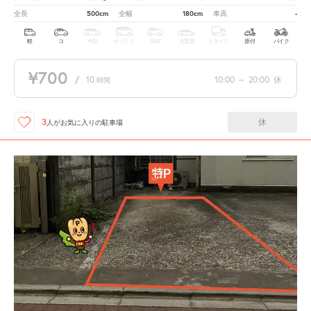
500cm
180cm
-
全長
全幅
車高
軽
コ
中型
ボックス
SUV
大型車
トラック
原付
バイク
¥700
/
10
10:00
～
20:00
休
時間
休
3
人が
お気に入りの駐車場