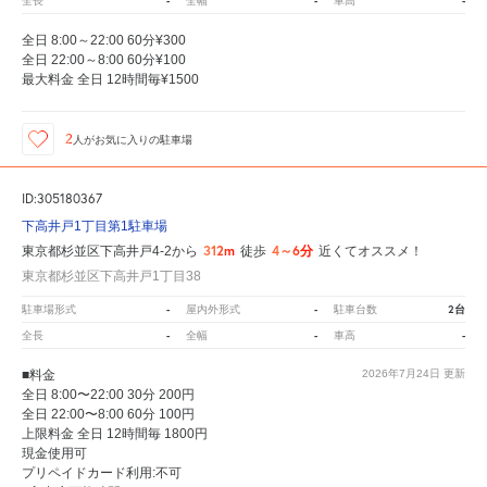
-
-
-
全長
全幅
車高
全日 8:00～22:00 60分¥300
全日 22:00～8:00 60分¥100
最大料金 全日 12時間毎¥1500
2
人が
お気に入りの駐車場
ID:305180367
下高井戸1丁目第1駐車場
312m
4～6分
東京都杉並区下高井戸4-2から
徒歩
近くてオススメ！
東京都杉並区下高井戸1丁目38
-
-
2台
駐車場形式
屋内外形式
駐車台数
-
-
-
全長
全幅
車高
■料金
2026年7月24日
更新
全日 8:00〜22:00 30分 200円
全日 22:00〜8:00 60分 100円
上限料金 全日 12時間毎 1800円
現金使用可
プリペイドカード利用:不可