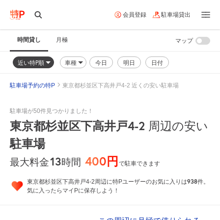
会員登録
駐車場貸出
時間貸し
月極
マップ
近い特P順
車種
今日
明日
日付
駐車場予約の特P
東京都杉並区下高井戸4-2 近くの安い駐車場
駐車場が50件見つかりました！
東京都杉並区下高井戸4-2
周辺の安い
駐車場
400円
13
時間
最大料金
で駐車できます
938
東京都杉並区下高井戸4-2周辺に特Pユーザーのお気に入りは
件。
気に入ったらマイPに保存しよう！