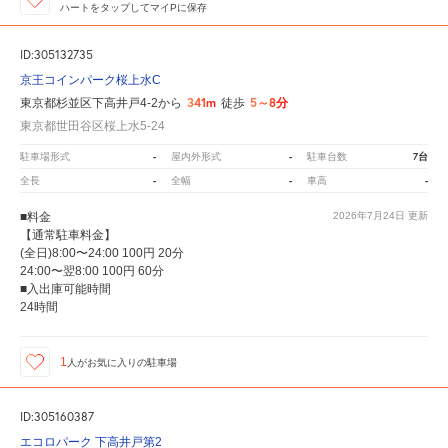
ハートをタップしてマイPに保存
ID:305132735
京王コインパーク桜上水C
341m
5～8分
東京都杉並区下高井戸4-2から
徒歩
東京都世田谷区桜上水5-24
-
-
7台
駐車場形式
屋内外形式
駐車台数
-
-
-
全長
全幅
車高
■料金
2026年7月24日
更新
【通常駐車料金】
(全日)8:00〜24:00 100円 20分
24:00〜翌8:00 100円 60分
■入出庫可能時間
24時間
1
人が
お気に入りの駐車場
ID:305160387
エコロパーク 下高井戸第2