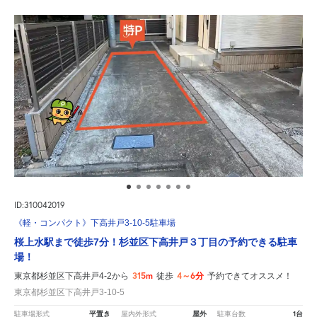
ID:310042019
《軽・コンパクト》下高井戸3-10-5駐車場
桜上水駅まで徒歩7分！杉並区下高井戸３丁目の予約できる駐車
場！
315m
4～6分
東京都杉並区下高井戸4-2から
徒歩
予約できてオススメ！
東京都杉並区下高井戸3-10-5
平置き
屋外
1台
駐車場形式
屋内外形式
駐車台数