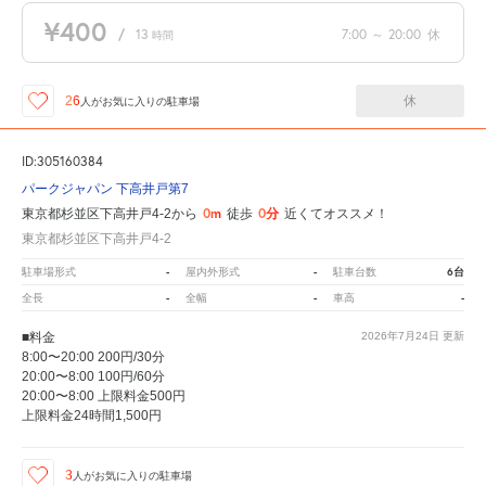
¥400
/
13
7:00
～
20:00
休
時間
休
26
人が
お気に入りの駐車場
ID:305160384
パークジャパン 下高井戸第7
0m
0分
東京都杉並区下高井戸4-2から
徒歩
近くてオススメ！
東京都杉並区下高井戸4-2
-
-
6台
駐車場形式
屋内外形式
駐車台数
-
-
-
全長
全幅
車高
■料金
2026年7月24日
更新
8:00〜20:00 200円/30分
20:00〜8:00 100円/60分
20:00〜8:00 上限料金500円
上限料金24時間1,500円
3
人が
お気に入りの駐車場