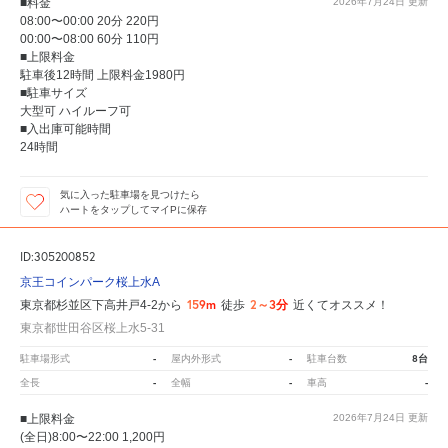
■料金
2026年7月24日
更新
08:00〜00:00 20分 220円
00:00〜08:00 60分 110円
■上限料金
駐車後12時間 上限料金1980円
■駐車サイズ
大型可 ハイルーフ可
■入出庫可能時間
24時間
気に入った駐車場を見つけたら
ハートをタップしてマイPに保存
ID:305200852
京王コインパーク桜上水A
159m
2～3分
東京都杉並区下高井戸4-2から
徒歩
近くてオススメ！
東京都世田谷区桜上水5-31
-
-
8台
駐車場形式
屋内外形式
駐車台数
-
-
-
全長
全幅
車高
■上限料金
2026年7月24日
更新
(全日)8:00〜22:00 1,200円