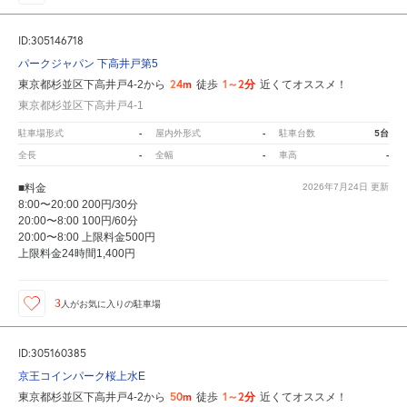
ID:305146718
パークジャパン 下高井戸第5
24m
1～2分
東京都杉並区下高井戸4-2から
徒歩
近くてオススメ！
東京都杉並区下高井戸4-1
-
-
5台
駐車場形式
屋内外形式
駐車台数
-
-
-
全長
全幅
車高
■料金
2026年7月24日
更新
8:00〜20:00 200円/30分
20:00〜8:00 100円/60分
20:00〜8:00 上限料金500円
上限料金24時間1,400円
3
人が
お気に入りの駐車場
ID:305160385
京王コインパーク桜上水E
50m
1～2分
東京都杉並区下高井戸4-2から
徒歩
近くてオススメ！