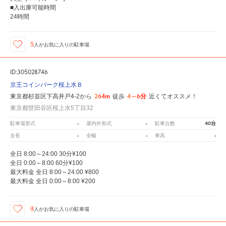
■入出庫可能時間
24時間
5
人が
お気に入りの駐車場
ID:305028746
京王コインパーク桜上水Ｂ
264m
4～6分
東京都杉並区下高井戸4-2から
徒歩
近くてオススメ！
東京都世田谷区桜上水5丁目32
-
-
40台
駐車場形式
屋内外形式
駐車台数
-
-
-
全長
全幅
車高
全日 8:00～24:00 30分¥100
全日 0:00～8:00 60分¥100
最大料金 全日 8:00～24:00 ¥800
最大料金 全日 0:00～8:00 ¥200
8
人が
お気に入りの駐車場