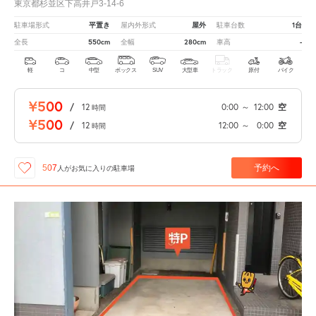
東京都杉並区下高井戸3-14-6
平置き
屋外
1台
駐車場形式
屋内外形式
駐車台数
550cm
280cm
-
全長
全幅
車高
軽
コ
中型
ボックス
SUV
大型車
トラック
原付
バイク
¥500
/
12
0:00
～
12:00
空
時間
¥500
/
12
12:00
～
0:00
空
時間
予約へ
507
人が
お気に入りの駐車場