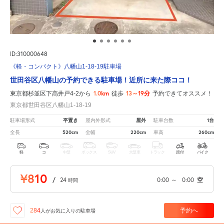
ID:310000648
《軽・コンパクト》八幡山1-18-19駐車場
世田谷区八幡山の予約できる駐車場！近所に来た際ココ！
1.0km
13～19分
東京都杉並区下高井戸4-2から
徒歩
予約できてオススメ！
東京都世田谷区八幡山1-18-19
平置き
屋外
1台
駐車場形式
屋内外形式
駐車台数
520cm
220cm
260cm
全長
全幅
車高
軽
コ
中型
ボックス
SUV
大型車
トラック
原付
バイク
¥810
/
24
0:00
～
0:00
空
時間
予約へ
284
人が
お気に入りの駐車場