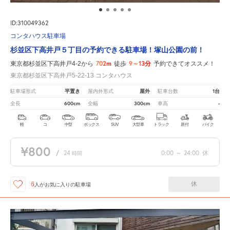
ID:310049362
コンタハウス駐車場
杉並区下高井戸５丁目の予約できる駐車場！塚山公園の前！
702m
9～13分
東京都杉並区下高井戸4-2から
徒歩
予約できてオススメ！
東京都杉並区下高井戸5-22-13 コンタハウス
平置き
屋外
1台
駐車場形式
屋内外形式
駐車台数
600cm
300cm
-
全長
全幅
車高
軽
コ
中型
ボックス
SUV
大型車
トラック
原付
バイク
¥800
/
24
0:00
～
24:00
休
時間
休
6
人が
お気に入りの駐車場