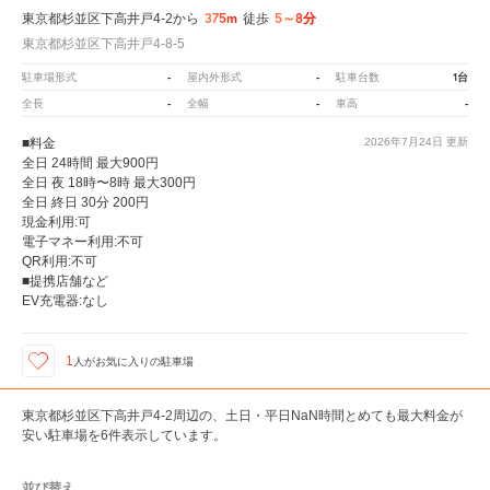
375m
5～8分
東京都杉並区下高井戸4-2から
徒歩
東京都杉並区下高井戸4-8-5
-
-
1台
駐車場形式
屋内外形式
駐車台数
-
-
-
全長
全幅
車高
■料金
2026年7月24日
更新
全日 24時間 最大900円
全日 夜 18時〜8時 最大300円
全日 終日 30分 200円
現金利用:可
電子マネー利用:不可
QR利用:不可
■提携店舗など
EV充電器:なし
1
人が
お気に入りの駐車場
東京都杉並区下高井戸4-2周辺の、土日・平日NaN時間とめても最大料金が
安い駐車場を6件表示しています。
並び替え