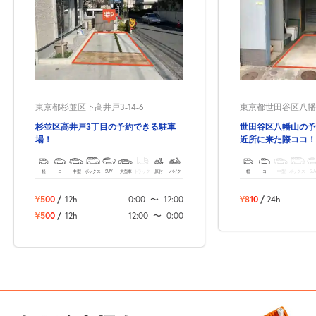
東京都杉並区下高井戸3-14-6
東京都世田谷区八幡山1
杉並区高井戸3丁目の予約できる駐車
世田谷区八幡山の予
場！
近所に来た際ココ！
軽
コ
中型
ボックス
SUV
大型車
トラック
原付
バイク
軽
コ
中型
ボックス
SU
¥500
/
12h
0:00
〜
12:00
¥810
/
24h
¥500
/
12h
12:00
〜
0:00