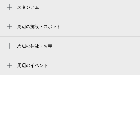
桜上水駅
スタジアム
周辺にスタジアムが見つかりませんでした。
八幡山駅
周辺の施設・スポット
西永福駅
ウィスタリア上北沢
浜田山駅
首都高速4号新宿線
周辺の神社・お寺
下高井戸駅
周辺に神社・お寺が見つかりませんでした。
kamikita house
松原駅
周辺のイベント
カミキタハウス
周辺にイベントが見つかりませんでした。
喜花公園
コンフォリア桜上水
ロイヤル病院
杉並下高井戸郵便局
杉並区下高井戸3丁目
matoil（マトイル）