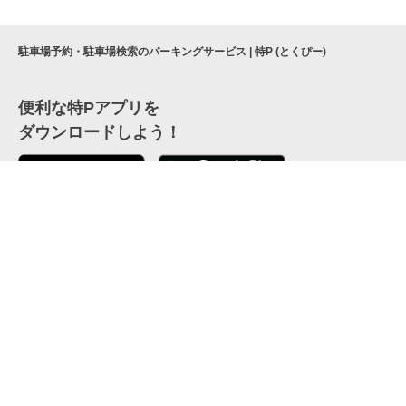
駐車場予約・駐車場検索のパーキングサービス | 特P (とくぴー)
便利な特Pアプリを
ダウンロードしよう！
ここから「インストール」して、便利な特Pアプリを
公式 X
GETしよう
公式 Facebook