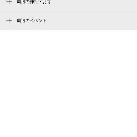
ギャラリーよし田
周辺の神社・お寺
松原駅
覚蔵寺
あぶら〜亭 桜上水 本店
浜田山駅
周辺のイベント
桜上水 船越
周辺にイベントが見つかりませんでした。
hair salon iwasaki 東京桜上水店
株式会社エイブル 桜上水店
桜上水北図書サービスコーナー
国道20号
ウェルパーク 杉並桜上水店
東京の結婚相談&婚活【良縁結婚com】
行知学園第二附属日本語学校
カーサ桜上水