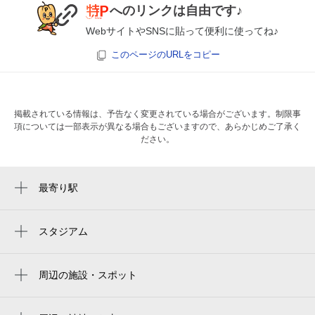
へのリンクは自由です♪
WebサイトやSNSに貼って便利に使ってね♪
このページのURLをコピー
掲載されている情報は、予告なく変更されている場合がございます。制限事
項については一部表示が異なる場合もございますので、あらかじめご了承く
ださい。
最寄り駅
桜上水駅
下高井戸駅
スタジアム
周辺にスタジアムが見つかりませんでした。
上北沢駅
周辺の施設・スポット
西永福駅
杉並桜上水郵便局
永福町駅