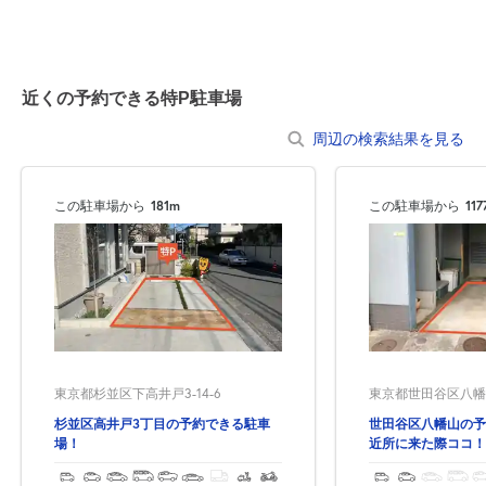
近くの予約できる特P駐車場
周辺の検索結果を見る
この駐車場から
181m
この駐車場から
11
東京都杉並区下高井戸3-14-6
東京都世田谷区八幡山1
杉並区高井戸3丁目の予約できる駐車
世田谷区八幡山の予
場！
近所に来た際ココ！