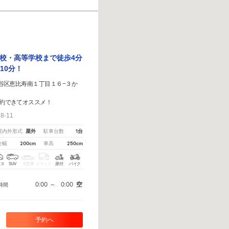
校・高等学校まで徒歩4分
10分！
京都渋谷区恵比寿南１丁目１６−３か
約できてオススメ！
-11
屋外
1台
屋内外形式
駐車台数
200cm
250cm
全幅
車高
クス
SUV
大型車
トラック
原付
バイク
0:00
～
0:00
空
時間
予約へ