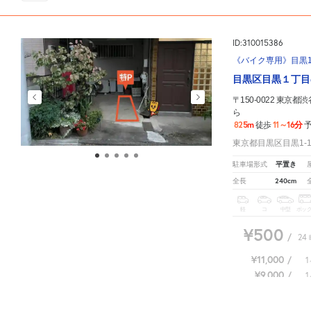
ID:310015386
《バイク専用》目黒1-
目黒区目黒１丁目
〒150-0022 東
ら
825m
11～16分
徒歩
東京都目黒区目黒1-18
平置き
駐車場形式
240cm
全長
軽
コ
中型
ボッ
¥500
/
24
¥11,000
/
1
¥9,000
/
1
〒150-0022 東京都渋谷区恵比寿南１丁目１６−３
周辺の激安
駐車場
マップです。他の駐車場が