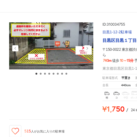
ID:310034755
目黒1-12-2駐車場
目黒区目黒１丁目
〒150-0022 東
ら
740m
10～15分
徒歩
東京都目黒区目黒1-1
平置き
駐車場形式
440cm
全長
軽
コ
中型
ボッ
¥1,750
/
24
515
人が
お気に入りの駐車場