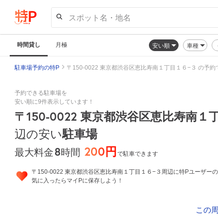
スポット名・地名
時間貸し
月極
安い順
車種
駐車場予約の特P
〒150-0022 東京都渋谷区恵比寿南１丁目１６−３ の
予約できる駐車場を
安い順に9件表示しています！
〒150-0022 東京都渋谷区恵比寿南１
辺の安い
駐車場
200円
8
時間
最大料金
で駐車できます
〒150-0022 東京都渋谷区恵比寿南１丁目１６−３周辺に特Pユーザー
気に入ったらマイPに保存しよう！
この