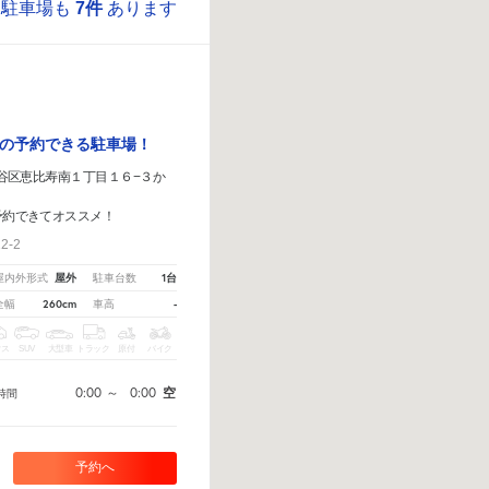
駐車場も
7件
あります
の予約できる駐車場！
京都渋谷区恵比寿南１丁目１６−３か
予約できてオススメ！
2-2
屋外
1台
屋内外形式
駐車台数
260cm
-
全幅
車高
クス
SUV
大型車
トラック
原付
バイク
0:00
～
0:00
空
時間
予約へ