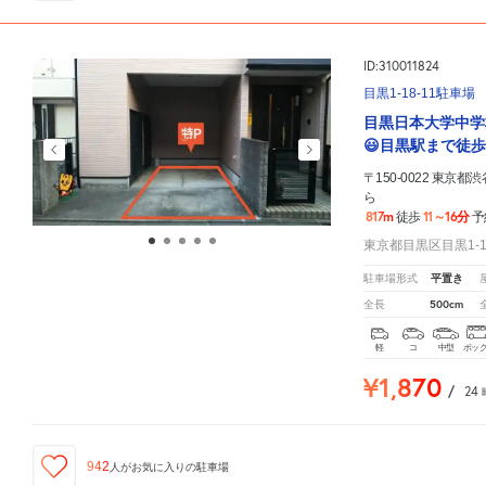
ID:310011824
目黒1-18-11駐車場
目黒日本大学中学
😃目黒駅まで徒歩
〒150-0022 東
ら
817m
11～16分
徒歩
予
東京都目黒区目黒1-18
平置き
駐車場形式
500cm
全長
軽
コ
中型
ボッ
¥1,870
/
24
942
人が
お気に入りの駐車場