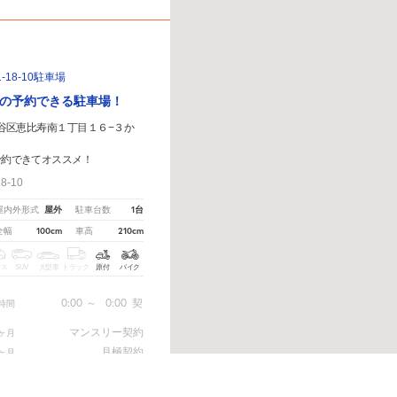
18-10駐車場
の予約できる駐車場！
京都渋谷区恵比寿南１丁目１６−３か
予約できてオススメ！
-10
屋外
1台
屋内外形式
駐車台数
100cm
210cm
全幅
車高
クス
SUV
大型車
トラック
原付
バイク
0:00
～
0:00
契
時間
マンスリー契約
ヶ月
月極契約
ヶ月
ありましたら、
こちら
から教えてください。
※ご注意ください - 徒歩時間は地形の状況や迂回路