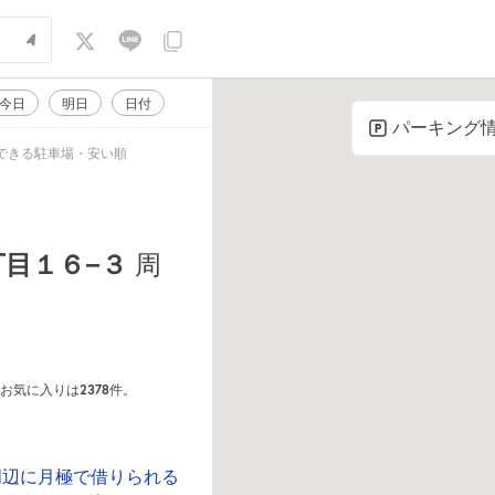
今日
明日
日付
パーキング
予約できる駐車場・安い順
丁目１６−３
周
2378
のお気に入りは
件。
周辺に月極で借りられる