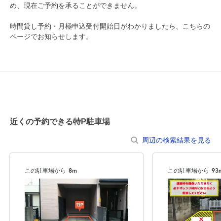
め、現在ご予約を承ることができません。
0:00～24:00
8月16日 (日)
¥500
時間貸し予約・月極申込受付開始日がわかりましたら、こちらの
月極契約中
ページでお知らせします。
0:00～24:00
8月17日 (月)
¥500
月極契約中
0:00～24:00
8月18日 (火)
¥500
近くの予約できる特P駐車場
月極契約中
周辺の検索結果を見る
0:00～24:00
8月19日 (水)
¥500
この駐車場から
8m
この駐車場から
93
月極契約中
0:00～24:00
8月20日 (木)
¥500