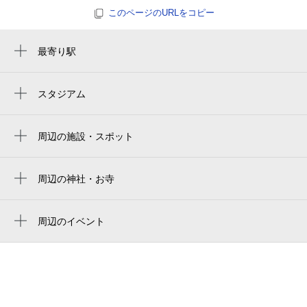
このページのURLをコピー
0:00～24:00
8月25日 (火)
¥500
月極契約中
最寄り駅
目黒駅
0:00～24:00
恵比寿駅
スタジアム
8月26日 (水)
¥500
国立代々木競技場 第二体育館
不動前駅
月極契約中
国立代々木競技場
周辺の施設・スポット
中目黒駅
ＣｌｏｖｅｒＨｉｌｌｓ
0:00～24:00
白金台駅
8月27日 (木)
¥500
switch coffee tokyo
周辺の神社・お寺
月極契約中
代官山駅
周辺に神社・お寺が見つかりませんでした。
エクセル目黒
五反田駅
周辺のイベント
0:00～24:00
locale
TWICE（トゥワイス）アフタヌーンティ
8月28日 (金)
¥500
全国仲人連合会 目黒三田支部
ー
月極契約中
オーベル目黒
飲茶アフタヌーンティー“メロン・マンゴー
＆香港ディライツ”
0:00～24:00
マンション 西目黒苑