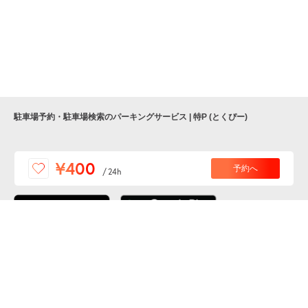
9月7日 (月)
¥400
月極契約中
駐車場予約・駐車場検索のパーキングサービス | 特P (とくぴー)
便利な特Pアプリを
¥400
予約へ
/
24h
ダウンロードしよう！