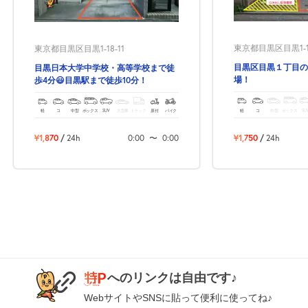
月極契約中
0:00～24:00
東京都目黒区目黒1-12
東京都目黒区目黒1-18-11
8月21日 (金)
¥500
目黒区目黒１丁目の
目黒日本大学中学校・高等学校まで徒
月極契約中
場！
歩4分😃目黒駅まで徒歩10分！
軽
コ
中型
ボックス
SU
軽
コ
中型
ボックス
SUV
大型車
トラック
原付
バイク
0:00～24:00
8月22日 (土)
¥500
¥1,750
/
24h
¥1,870
/
24h
0:00
〜
0:00
月極契約中
0:00～24:00
8月23日 (日)
¥500
月極契約中
0:00～24:00
8月24日 (月)
¥500
へのリンクは自由です♪
月極契約中
WebサイトやSNSに貼って便利に使ってね♪