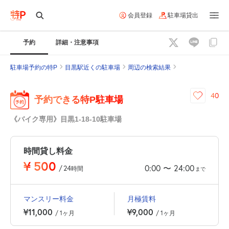
会員登録
駐車場貸出
予約
詳細・注意事項
駐車場予約の特P
目黒駅近くの駐車場
周辺の検索結果
40
予約できる特P駐車場
《バイク専用》目黒1-18-10駐車場
時間貸し料金
¥
500
0:00
24:00
〜
/
24
時間
まで
マンスリー料金
月極賃料
¥11,000
¥9,000
/ 1ヶ月
/ 1ヶ月