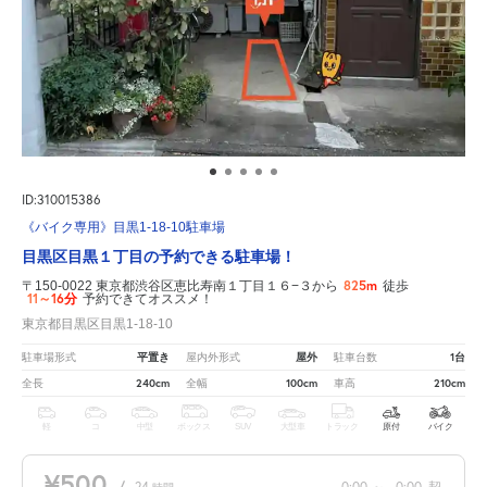
ID:310015386
《バイク専用》目黒1-18-10駐車場
目黒区目黒１丁目の予約できる駐車場！
825m
〒150-0022 東京都渋谷区恵比寿南１丁目１６−３から
徒歩
11～16分
予約できてオススメ！
東京都目黒区目黒1-18-10
平置き
屋外
1台
駐車場形式
屋内外形式
駐車台数
240cm
100cm
210cm
全長
全幅
車高
軽
コ
中型
ボックス
SUV
大型車
トラック
原付
バイク
¥500
/
24
0:00
～
0:00
契