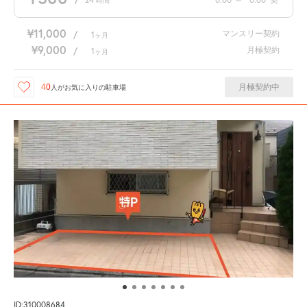
時間
¥11,000
マンスリー契約
/
1
ヶ月
¥9,000
月極契約
/
1
ヶ月
月極契約中
40
人が
お気に入りの駐車場
ID:310008684