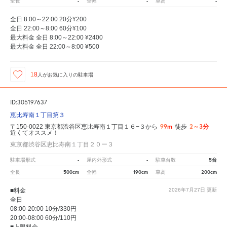
-
-
-
全長
全幅
車高
全日 8:00～22:00 20分¥200
全日 22:00～8:00 60分¥100
最大料金 全日 8:00～22:00 ¥2400
最大料金 全日 22:00～8:00 ¥500
18
人が
お気に入りの駐車場
ID:305197637
恵比寿南１丁目第３
99m
2～3分
〒150-0022 東京都渋谷区恵比寿南１丁目１６−３から
徒歩
近くてオススメ！
東京都渋谷区恵比寿南１丁目２０ー３
-
-
5台
駐車場形式
屋内外形式
駐車台数
500cm
190cm
200cm
全長
全幅
車高
■料金
2026年7月27日
更新
全日
08:00-20:00 10分/330円
20:00-08:00 60分/110円