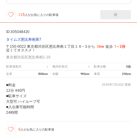
休
215
人が
お気に入りの駐車場
ID:305048420
タイムズ恵比寿南第7
36m
1～2分
〒150-0022 東京都渋谷区恵比寿南１丁目１６−３から
徒歩
近くてオススメ！
東京都渋谷区恵比寿南1-16
-
-
3台
駐車場形式
屋内外形式
駐車台数
500cm
190cm
210cm
全長
全幅
車高
■料金
2026年7月24日
更新
12分 440円
■駐車サイズ
大型可 ハイルーフ可
■入出庫可能時間
24時間
6
人が
お気に入りの駐車場