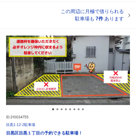
この周辺に月極で借りられる
駐車場も
7件
あります
ID:310034755
目黒1-12-2駐車場
目黒区目黒１丁目の予約できる駐車場！