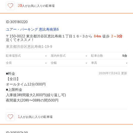
20
人が
お気に入りの駐車場
ID:305180220
ユアー・パーキング 恵比寿南第6
84m
2～3分
〒150-0022 東京都渋谷区恵比寿南１丁目１６−３から
徒歩
近くてオススメ！
東京都渋谷区恵比寿南1-19-9
-
-
5台
駐車場形式
屋内外形式
駐車台数
-
-
-
全長
全幅
車高
■料金
2026年7月24日
更新
【全日】
オールタイム12分/300円
■上限料金
入庫後3時間最大2,800円(繰り返し可)
夜間最大(20時〜08時の間)500円
1
人が
お気に入りの駐車場
ID:305197639