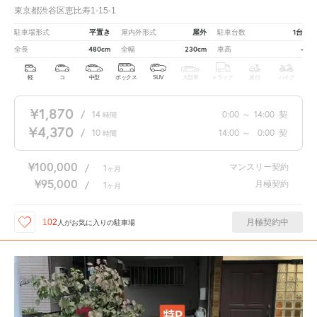
東京都渋谷区恵比寿1-15-1
平置き
屋外
1台
駐車場形式
屋内外形式
駐車台数
480cm
230cm
-
全長
全幅
車高
軽
コ
中型
ボックス
SUV
大型車
トラック
原付
バイク
¥1,870
/
14
0:00
～
14:00
契
時間
¥4,370
/
10
14:00
～
0:00
契
時間
¥100,000
マンスリー契約
/
1
ヶ月
¥95,000
月極契約
/
1
ヶ月
月極契約中
102
人が
お気に入りの駐車場