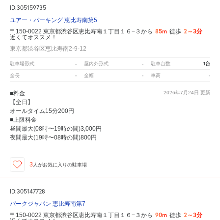
ID:305159735
ユアー・パーキング 恵比寿南第5
85m
2～3分
〒150-0022 東京都渋谷区恵比寿南１丁目１６−３から
徒歩
近くてオススメ！
東京都渋谷区恵比寿南2-9-12
-
-
1台
駐車場形式
屋内外形式
駐車台数
-
-
-
全長
全幅
車高
■料金
2026年7月24日
更新
【全日】
オールタイム15分200円
■上限料金
昼間最大(08時〜19時の間)3,000円
夜間最大(19時〜08時の間)800円
3
人が
お気に入りの駐車場
ID:305147728
パークジャパン 恵比寿南第7
90m
2～3分
〒150-0022 東京都渋谷区恵比寿南１丁目１６−３から
徒歩