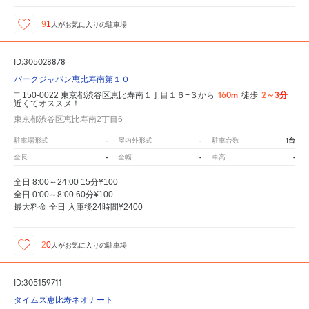
91
人が
お気に入りの駐車場
ID:305028878
パークジャパン恵比寿南第１０
160m
2～3分
〒150-0022 東京都渋谷区恵比寿南１丁目１６−３から
徒歩
近くてオススメ！
東京都渋谷区恵比寿南2丁目6
-
-
1台
駐車場形式
屋内外形式
駐車台数
-
-
-
全長
全幅
車高
全日 8:00～24:00 15分¥100
全日 0:00～8:00 60分¥100
最大料金 全日 入庫後24時間¥2400
20
人が
お気に入りの駐車場
ID:305159711
タイムズ恵比寿ネオナート