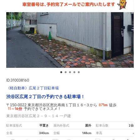
ID:310038160
《軽自動車》広尾２丁目駐車場
渋谷区広尾２丁目の予約できる駐車場！
871m
〒150-0022 東京都渋谷区恵比寿南１丁目１６−３から
徒歩
11～16分
予約できてオススメ！
東京都渋谷区広尾２－９－１４ 一戸建
平置き
屋外
2台
駐車場形式
屋内外形式
駐車台数
340cm
148cm
-
全長
全幅
車高