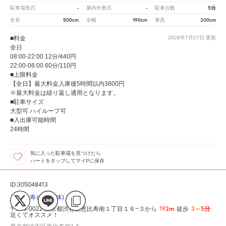
-
-
5台
駐車場形式
屋内外形式
駐車台数
500cm
190cm
200cm
全長
全幅
車高
■料金
2026年7月27日
更新
全日
08:00-22:00 12分/440円
22:00-08:00 60分/110円
■上限料金
【全日】最大料金入庫後5時間以内3800円
※最大料金は繰り返し適用となります。
■駐車サイズ
大型可 ハイルーフ可
■入出庫可能時間
24時間
気に入った駐車場を見つけたら
ハートをタップしてマイPに保存
ID:305048413
JR恵比寿ビル(立体)
192m
3～5分
〒150-0022 東京都渋谷区恵比寿南１丁目１６−３から
徒歩
近くてオススメ！