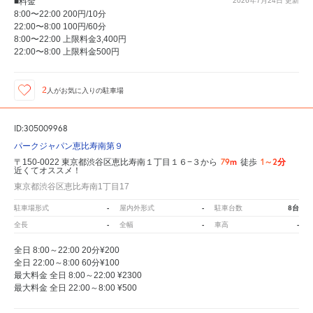
■料金
2026年7月24日
更新
8:00〜22:00 200円/10分
22:00〜8:00 100円/60分
8:00〜22:00 上限料金3,400円
22:00〜8:00 上限料金500円
2
人が
お気に入りの駐車場
ID:305009968
パークジャパン恵比寿南第９
79m
1～2分
〒150-0022 東京都渋谷区恵比寿南１丁目１６−３から
徒歩
近くてオススメ！
東京都渋谷区恵比寿南1丁目17
-
-
8台
駐車場形式
屋内外形式
駐車台数
-
-
-
全長
全幅
車高
全日 8:00～22:00 20分¥200
全日 22:00～8:00 60分¥100
最大料金 全日 8:00～22:00 ¥2300
最大料金 全日 22:00～8:00 ¥500