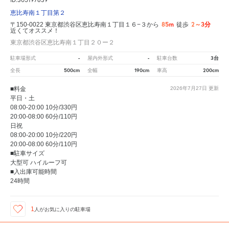
恵比寿南１丁目第２
85m
2～3分
〒150-0022 東京都渋谷区恵比寿南１丁目１６−３から
徒歩
近くてオススメ！
東京都渋谷区恵比寿南１丁目２０ー２
-
-
3台
駐車場形式
屋内外形式
駐車台数
500cm
190cm
200cm
全長
全幅
車高
■料金
2026年7月27日
更新
平日・土
08:00-20:00 10分/330円
20:00-08:00 60分/110円
日祝
08:00-20:00 10分/220円
20:00-08:00 60分/110円
■駐車サイズ
大型可 ハイルーフ可
■入出庫可能時間
24時間
1
人が
お気に入りの駐車場