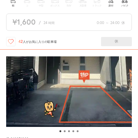
軽
コ
中型
ボックス
SUV
大型車
トラック
原付
バイク
¥1,600
/
24
0:00
～
24:00
休
時間
休
42
人が
お気に入りの駐車場