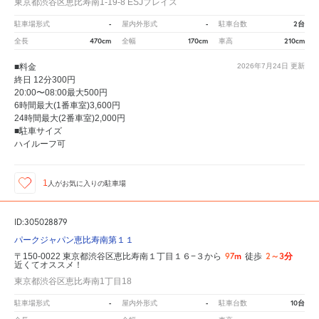
東京都渋谷区恵比寿南1-19-8 ESJプレイス
-
-
2台
駐車場形式
屋内外形式
駐車台数
470cm
170cm
210cm
全長
全幅
車高
■料金
2026年7月24日
更新
終日 12分300円
20:00〜08:00最大500円
6時間最大(1番車室)3,600円
24時間最大(2番車室)2,000円
■駐車サイズ
ハイルーフ可
1
人が
お気に入りの駐車場
ID:305028879
パークジャパン恵比寿南第１１
97m
2～3分
〒150-0022 東京都渋谷区恵比寿南１丁目１６−３から
徒歩
近くてオススメ！
東京都渋谷区恵比寿南1丁目18
-
-
10台
駐車場形式
屋内外形式
駐車台数