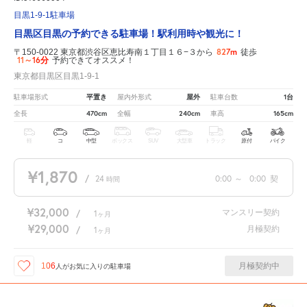
目黒1-9-1駐車場
目黒区目黒の予約できる駐車場！駅利用時や観光に！
827m
〒150-0022 東京都渋谷区恵比寿南１丁目１６−３から
徒歩
11～16分
予約できてオススメ！
東京都目黒区目黒1-9-1
平置き
屋外
1台
駐車場形式
屋内外形式
駐車台数
470cm
240cm
165cm
全長
全幅
車高
軽
コ
中型
ボックス
SUV
大型車
トラック
原付
バイク
¥1,870
/
24
0:00
～
0:00
契
時間
¥32,000
マンスリー契約
/
1
ヶ月
¥29,000
月極契約
/
1
ヶ月
月極契約中
106
人が
お気に入りの駐車場