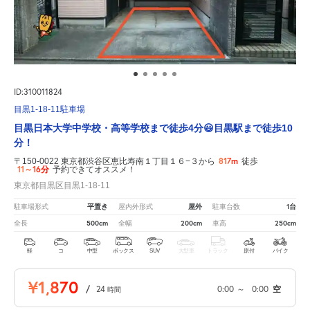
ID:310011824
目黒1-18-11駐車場
目黒日本大学中学校・高等学校まで徒歩4分😃目黒駅まで徒歩10
分！
817m
〒150-0022 東京都渋谷区恵比寿南１丁目１６−３から
徒歩
11～16分
予約できてオススメ！
東京都目黒区目黒1-18-11
平置き
屋外
1台
駐車場形式
屋内外形式
駐車台数
500cm
200cm
250cm
全長
全幅
車高
軽
コ
中型
ボックス
SUV
大型車
トラック
原付
バイク
¥1,870
/
24
0:00
～
0:00
空
時間