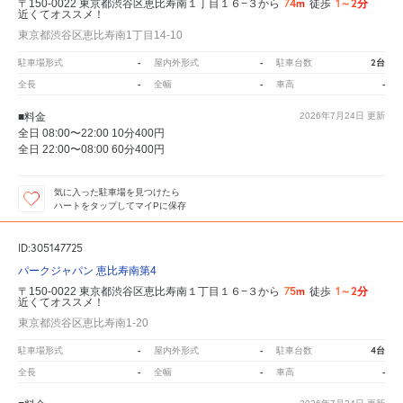
74m
1～2分
〒150-0022 東京都渋谷区恵比寿南１丁目１６−３から
徒歩
近くてオススメ！
東京都渋谷区恵比寿南1丁目14-10
-
-
2台
駐車場形式
屋内外形式
駐車台数
-
-
-
全長
全幅
車高
■料金
2026年7月24日
更新
全日 08:00〜22:00 10分400円
全日 22:00〜08:00 60分400円
気に入った駐車場を見つけたら
ハートをタップしてマイPに保存
ID:305147725
パークジャパン 恵比寿南第4
75m
1～2分
〒150-0022 東京都渋谷区恵比寿南１丁目１６−３から
徒歩
近くてオススメ！
東京都渋谷区恵比寿南1-20
-
-
4台
駐車場形式
屋内外形式
駐車台数
-
-
-
全長
全幅
車高