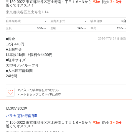
93m
2～3分
〒150-0022 東京都渋谷区恵比寿南１丁目１６−３から
徒歩
近くてオススメ！
東京都渋谷区恵比寿南1-14
-
-
5台
駐車場形式
屋内外形式
駐車台数
500cm
190cm
230cm
全長
全幅
車高
■料金
2026年7月24日
更新
12分 440円
■上限料金
駐車後4時間 上限料金4400円
■駐車サイズ
大型可 ハイルーフ可
■入出庫可能時間
24時間
気に入った駐車場を見つけたら
ハートをタップしてマイPに保存
ID:305180219
パラカ 恵比寿南第5
93m
2～3分
〒150-0022 東京都渋谷区恵比寿南１丁目１６−３から
徒歩
近くてオススメ！