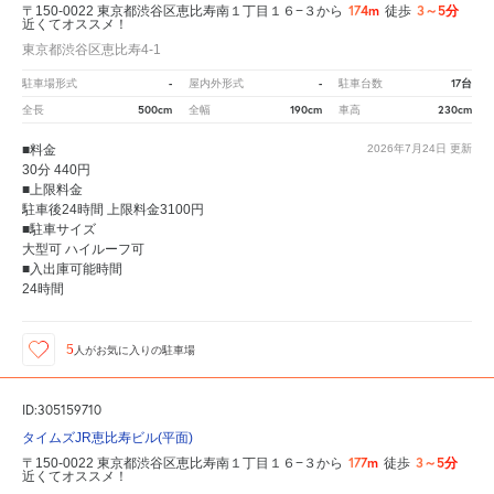
174m
3～5分
〒150-0022 東京都渋谷区恵比寿南１丁目１６−３から
徒歩
近くてオススメ！
東京都渋谷区恵比寿4-1
-
-
17台
駐車場形式
屋内外形式
駐車台数
500cm
190cm
230cm
全長
全幅
車高
■料金
2026年7月24日
更新
30分 440円
■上限料金
駐車後24時間 上限料金3100円
■駐車サイズ
大型可 ハイルーフ可
■入出庫可能時間
24時間
5
人が
お気に入りの駐車場
ID:305159710
タイムズJR恵比寿ビル(平面)
177m
3～5分
〒150-0022 東京都渋谷区恵比寿南１丁目１６−３から
徒歩
近くてオススメ！