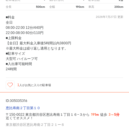
500cm
190cm
200cm
全長
全幅
車高
■料金
2026年7月27日
更新
全日
08:00-22:00 12分/440円
22:00-08:00 60分/110円
■上限料金
【全日】最大料金入庫後5時間以内3800円
※最大料金は繰り返し適用となります。
■駐車サイズ
大型可 ハイルーフ可
■入出庫可能時間
24時間
1
人が
お気に入りの駐車場
ID:305035316
恵比寿南２丁目第１０
191m
3～5分
〒150-0022 東京都渋谷区恵比寿南１丁目１６−３から
徒歩
近くてオススメ！
東京都渋谷区恵比寿南２丁目２１ー６