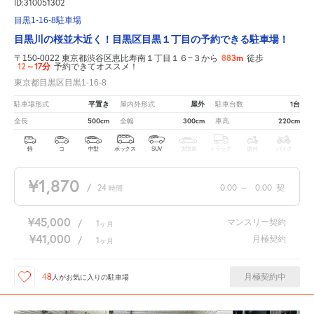
ID:310051302
目黒1-16-8駐車場
目黒川の桜並木近く！目黒区目黒１丁目の予約できる駐車場！
883m
〒150-0022 東京都渋谷区恵比寿南１丁目１６−３から
徒歩
12～17分
予約できてオススメ！
東京都目黒区目黒1-16-8
平置き
屋外
1台
駐車場形式
屋内外形式
駐車台数
500cm
300cm
220cm
全長
全幅
車高
軽
コ
中型
ボックス
SUV
大型車
トラック
原付
バイク
¥1,870
/
24
0:00
～
0:00
契
時間
¥45,000
マンスリー契約
/
1
ヶ月
¥41,000
月極契約
/
1
ヶ月
月極契約中
48
人が
お気に入りの駐車場