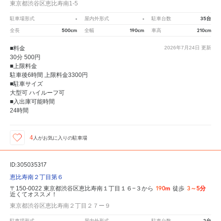
東京都渋谷区恵比寿南1-5
-
-
35台
駐車場形式
屋内外形式
駐車台数
500cm
190cm
210cm
全長
全幅
車高
■料金
2026年7月24日
更新
30分 500円
■上限料金
駐車後6時間 上限料金3300円
■駐車サイズ
大型可 ハイルーフ可
■入出庫可能時間
24時間
4
人が
お気に入りの駐車場
ID:305035317
恵比寿南２丁目第６
190m
3～5分
〒150-0022 東京都渋谷区恵比寿南１丁目１６−３から
徒歩
近くてオススメ！
東京都渋谷区恵比寿南２丁目２７ー９
-
-
2台
駐車場形式
屋内外形式
駐車台数