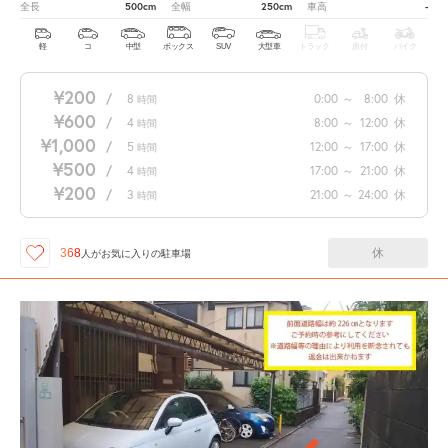
500cm
250cm
-
全長
全幅
車高
軽
コ
中型
ボックス
SUV
大型車
トラック
原付
バイク
¥200
/
8
0:00
～
8:00
休
時間
¥600
/
4
8:00
～
12:00
休
時間
¥1,000
/
5
12:00
～
17:00
休
時間
¥500
/
4
17:00
～
21:00
休
時間
¥200
/
3
21:00
～
24:00
休
時間
休
368
人が
お気に入りの駐車場