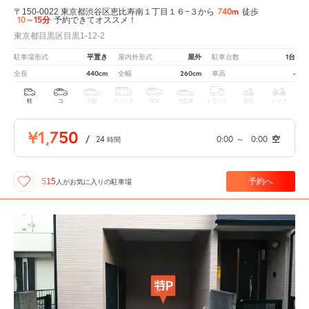
740m
〒150-0022 東京都渋谷区恵比寿南１丁目１６−３から
徒歩
10～15分
予約できてオススメ！
東京都目黒区目黒1-12-2
平置き
屋外
1台
駐車場形式
屋内外形式
駐車台数
440cm
260cm
-
全長
全幅
車高
軽
コ
中型
ボックス
SUV
大型車
トラック
原付
バイク
¥1,750
/
24
0:00
～
0:00
空
時間
予約へ
515
人が
お気に入りの駐車場