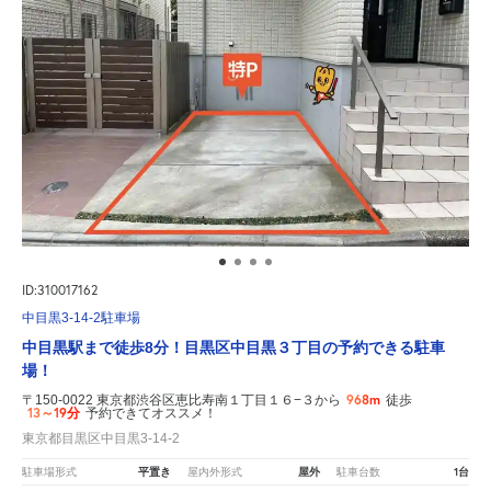
ID:310017162
中目黒3-14-2駐車場
中目黒駅まで徒歩8分！目黒区中目黒３丁目の予約できる駐車
場！
968m
〒150-0022 東京都渋谷区恵比寿南１丁目１６−３から
徒歩
13～19分
予約できてオススメ！
東京都目黒区中目黒3-14-2
平置き
屋外
1台
駐車場形式
屋内外形式
駐車台数