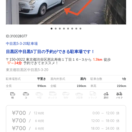
ID:310028077
中目黒5-3-20駐車場
目黒区中目黒5丁目の予約ができる駐車場です！
1.3km
〒150-0022 東京都渋谷区恵比寿南１丁目１６−３から
徒歩
17～24分
予約できてオススメ！
東京都目黒区中目黒5-3-20
平置き
屋内
1台
駐車場形式
屋内外形式
駐車台数
510cm
230cm
220cm
全長
全幅
車高
軽
コ
中型
ボックス
SUV
大型車
トラック
原付
バイク
¥700
/
12
0:00
～
12:00
休
時間
¥700
/
6
12:00
～
18:00
休
時間
¥700
/
6
18:00
～
24:00
休
時間