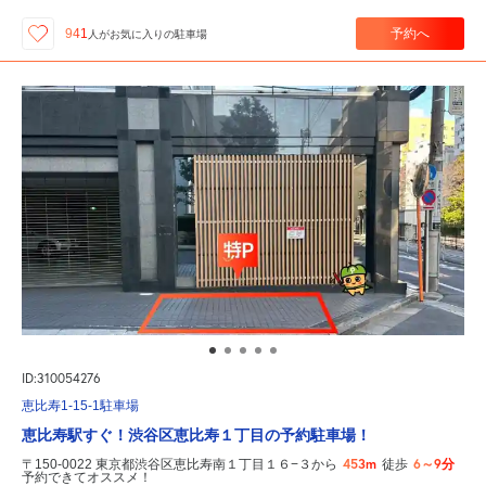
予約へ
941
人が
お気に入りの駐車場
ID:310054276
恵比寿1-15-1駐車場
恵比寿駅すぐ！渋谷区恵比寿１丁目の予約駐車場！
453m
6～9分
〒150-0022 東京都渋谷区恵比寿南１丁目１６−３から
徒歩
予約できてオススメ！