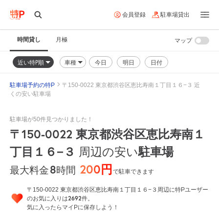
会員登録
駐車場貸出
時間貸し
月極
マップ
近い特P順
車種
今日
明日
日付
駐車場予約の特P
〒150-0022 東京都渋谷区恵比寿南１丁目１６−３ 近
くの安い駐車場
駐車場が50件見つかりました！
〒150-0022 東京都渋谷区恵比寿南１
丁目１６−３
周辺の安い
駐車場
200円
8
時間
最大料金
で駐車できます
〒150-0022 東京都渋谷区恵比寿南１丁目１６−３周辺に特Pユーザー
2692
のお気に入りは
件。
気に入ったらマイPに保存しよう！