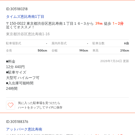
ID:305180218
タイムズ恵比寿南1丁目
39m
1～2分
〒150-0022 東京都渋谷区恵比寿南１丁目１６−３から
徒歩
近くてオススメ！
東京都渋谷区恵比寿南1-16
-
-
6台
駐車場形式
屋内外形式
駐車台数
500cm
190cm
210cm
全長
全幅
車高
■料金
2026年7月24日
更新
12分 440円
■駐車サイズ
大型可 ハイルーフ可
■入出庫可能時間
24時間
気に入った駐車場を見つけたら
ハートをタップしてマイPに保存
ID:305188376
アットパーク恵比寿南