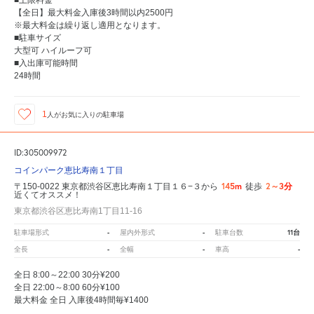
■上限料金
【全日】最大料金入庫後3時間以内2500円
※最大料金は繰り返し適用となります。
■駐車サイズ
大型可 ハイルーフ可
■入出庫可能時間
24時間
1
人が
お気に入りの駐車場
ID:305009972
コインパーク恵比寿南１丁目
145m
2～3分
〒150-0022 東京都渋谷区恵比寿南１丁目１６−３から
徒歩
近くてオススメ！
東京都渋谷区恵比寿南1丁目11-16
-
-
11台
駐車場形式
屋内外形式
駐車台数
-
-
-
全長
全幅
車高
全日 8:00～22:00 30分¥200
全日 22:00～8:00 60分¥100
最大料金 全日 入庫後4時間毎¥1400