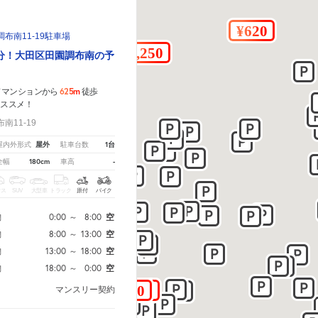
布南11-19駐車場
分！大田区田園調布南の予
625m
ドマンションから
徒歩
オススメ！
11-19
屋外
1台
屋内外形式
駐車台数
180cm
-
全幅
車高
クス
SUV
大型車
トラック
原付
バイク
0:00
～
8:00
空
間
8:00
～
13:00
空
間
13:00
～
18:00
空
間
18:00
～
0:00
空
間
マンスリー契約
月