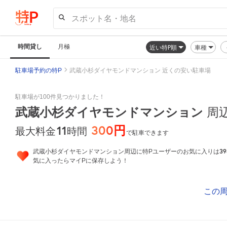
スポット名・地名
時間貸し
月極
近い特P順
車種
駐車場予約の特P
武蔵小杉ダイヤモンドマンション 近くの安い駐車場
駐車場が100件見つかりました！
武蔵小杉ダイヤモンドマンション
周
300円
11
時間
最大料金
で駐車できます
39
武蔵小杉ダイヤモンドマンション周辺に特Pユーザーのお気に入りは
気に入ったらマイPに保存しよう！
この