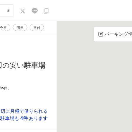
今日
明日
日付
パーキング
駐車場
辺の安い
86
件。
周辺に月極で借りられる
駐車場も
4件
あります