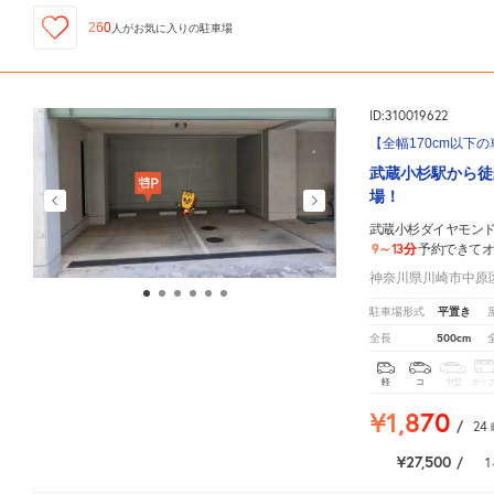
260
人が
お気に入りの駐車場
ID:310019622
【全幅170cm以下
武蔵小杉駅から徒
場！
武蔵小杉ダイヤモン
9～13分
予約できて
神奈川県川崎市中原区新
平置き
駐車場形式
500cm
全長
軽
コ
中型
ボッ
¥1,870
/
24
¥27,500
/
1