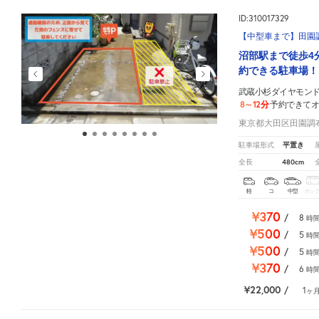
ID:310017329
【中型車まで】田園調
沼部駅まで徒歩4
約できる駐車場！
武蔵小杉ダイヤモン
8～12分
予約できて
東京都大田区田園調布南
平置き
駐車場形式
480cm
全長
軽
コ
中型
ボッ
¥370
/
8
時
¥500
/
5
時
¥500
/
5
時
¥370
/
6
時
¥22,000
/
1
ヶ