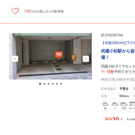
206
人が
お気に入りの駐車場
ID:310029744
【全幅180cm以下
武蔵小杉駅から徒
場！
武蔵小杉ダイヤモン
9～13分
予約できて
神奈川県川崎市中原区新
平置き
駐車場形式
500cm
全長
軽
コ
中型
ボッ
¥620
/
9
時
¥1,620
/
9
時
武蔵小杉ダイヤモンドマンション
周辺の格安
駐車場
マップです。他の駐車場がありましたら、
¥870