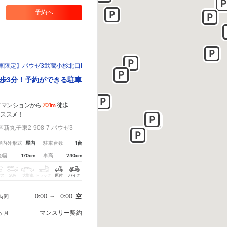
予約へ
の車限定】パウゼ3武蔵小杉北口No.2駐車場
歩3分！予約ができる駐車
701m
ドマンションから
徒歩
オススメ！
丸子東2-908-7 パウゼ3
屋内
1台
屋内外形式
駐車台数
170cm
240cm
全幅
車高
クス
SUV
大型車
トラック
原付
バイク
0:00
～
0:00
空
時間
マンスリー契約
ヶ月