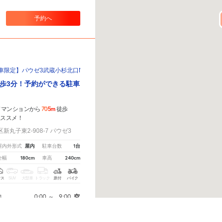
予約へ
の車限定】パウゼ3武蔵小杉北口No.１駐車場
歩3分！予約ができる駐車
705m
ドマンションから
徒歩
オススメ！
丸子東2-908-7 パウゼ3
屋内
1台
屋内外形式
駐車台数
180cm
240cm
全幅
車高
クス
SUV
大型車
トラック
原付
バイク
0:00
～
9:00
空
間
9:00
～
18:00
空
間
こちら
から教えてください。
※ご注意ください - 徒歩時間は地形の状況や迂回路を反映できていな