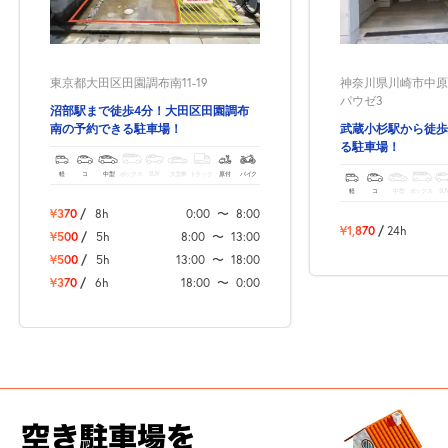
神奈川県川崎市中原区
東京都大田区田園調布南11-19
パウゼ3
沼部駅まで徒歩4分！大田区田園調布
武蔵小杉駅から徒歩
南の予約できる駐車場！
る駐車場！
軽
コ
中型
ボックス
SUV
大型車
トラック
原付
バイク
軽
コ
中型
ボックス
SU
¥370
/
8h
0:00
〜
8:00
¥1,870
/
24h
¥500
/
5h
8:00
〜
13:00
¥500
/
5h
13:00
〜
18:00
¥370
/
6h
18:00
〜
0:00