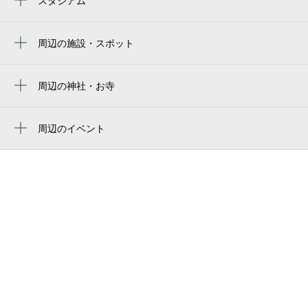
スタジアム
토도로키 육상경기장
沼部駅
todoroki athletics stadium
周辺の施設・スポット
武蔵小杉駅
レアライズ武蔵小杉
uvanceとどろきスタジアム by fujitsu
鵜の木駅
川崎上丸子八幡郵便局
周辺の神社・お寺
uvance todoroki stadium by fujitsu
多摩川駅
日枝神社
武蔵小杉ダイヤモンドマンション
uvanceとどろきスタジアム
御嶽山駅
周辺のイベント
上丸子山王町少年野球場
周辺にイベントが見つかりませんでした。
元住吉駅
56hair（ゴロクヘア） 上丸子
ユースシアタージャパン（ ytj ） 武蔵小杉
スタジオ
天才キッズクラブ陽だまりの家武蔵小杉園
丸子橋派出所
JSC Japan
jiyugaoka academia