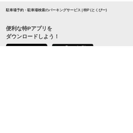
駐車場予約・駐車場検索のパーキングサービス | 特P (とくぴー)
便利な特Pアプリを
ダウンロードしよう！
ここから「インストール」して、便利な特Pアプリを
公式 X
GETしよう
公式 Facebook
特P