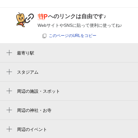
空き1
へのリンクは自由です♪
0:00～24:00
8月30日 (日)
¥1,870
WebサイトやSNSに貼って便利に使ってね♪
空き1
このページのURLをコピー
0:00～24:00
最寄り駅
8月31日 (月)
¥1,870
武蔵小杉駅
空き1
新丸子駅
スタジアム
토도로키 육상경기장
向河原駅
休
9月1日 (火)
todoroki athletics stadium
周辺の施設・スポット
沼部駅
個別指導 臨海セレクト 武蔵小杉校
uvanceとどろきスタジアム by fujitsu
多摩川駅
新丸子駅東有料駐輪場
周辺の神社・お寺
uvance todoroki stadium by fujitsu
元住吉駅
休
9月2日 (水)
京濱伏見稲荷神社
ニューハイツ小杉
uvanceとどろきスタジアム
京浜伏見稲荷神社
周辺のイベント
シシド・ゴロー写真スタジオ
令和8年度 出張展示 Part.1 おでかけ