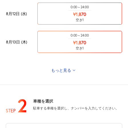
0:00～24:00
8月12日 (水)
¥1,870
空き1
0:00～24:00
8月13日 (木)
¥1,870
空き1
もっと見る
0:00～24:00
8月14日 (金)
¥1,870
空き1
2
車種を選択
0:00～24:00
駐車する車種を選択し、ナンバーを入力してください。
8月15日 (土)
¥2,300
STEP
満