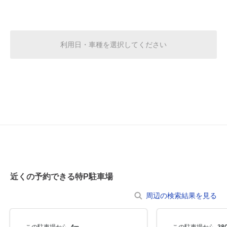
空き1
0:00～24:00
8月21日 (金)
利用日・車種を選択してください
¥1,870
空き1
0:00～24:00
8月22日 (土)
¥1,870
空き1
0:00～24:00
8月23日 (日)
¥1,870
空き1
近くの予約できる特P駐車場
0:00～24:00
8月24日 (月)
¥1,870
周辺の検索結果を見る
空き1
この駐車場から
4m
この駐車場から
38