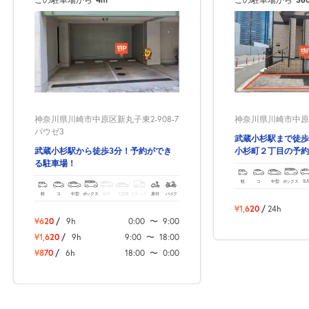
0:00～24:00
8月25日 (火)
¥1,870
空き1
0:00～24:00
8月26日 (水)
¥1,870
空き1
神奈川県川崎市中原区新丸子東2-908-7
神奈川県川崎市中原区小
パウゼ3
武蔵小杉駅まで徒歩
0:00～24:00
武蔵小杉駅から徒歩3分！予約ができ
小杉町２丁目の予約
8月27日 (木)
¥1,870
る駐車場！
空き1
軽
コ
中型
ボックス
SU
軽
コ
中型
ボックス
SUV
大型車
トラック
原付
バイク
¥1,620
/
24h
0:00～24:00
¥620
/
9h
0:00
〜
9:00
8月28日 (金)
¥1,870
¥1,620
/
9h
9:00
〜
18:00
空き1
¥870
/
6h
18:00
〜
0:00
0:00～24:00
8月29日 (土)
¥2,300