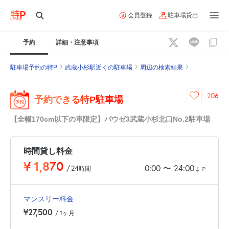
会員登録
駐車場貸出
予約
詳細・注意事項
駐車場予約の特P
武蔵小杉駅近くの駐車場
周辺の検索結果
206
予約できる特P駐車場
【全幅170cm以下の車限定】パウゼ3武蔵小杉北口No.2駐車場
時間貸し料金
¥
1,870
0:00
24:00
〜
/
24
時間
まで
マンスリー料金
¥27,500
/ 1ヶ月