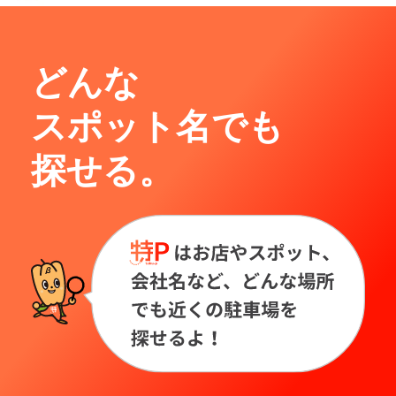
どんな
スポット名でも
探せる。