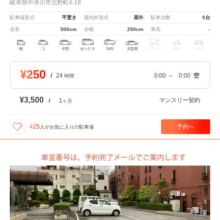
岐阜県中津川市北野町4-18
駐車場形式
平置き
屋内外形式
屋外
駐車台数
5台
全長
500cm
全幅
250cm
車高
-
軽
コ
中型
ボックス
SUV
大型車
トラック
原付
バイク
¥250
/
24
0:00
～
0:00
空
時間
¥3,500
マンスリー契約
/
1
ヶ月
予約へ
425
人が
お気に入りの駐車場