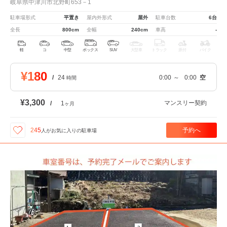
岐阜県中津川市北野町653－1
駐車場形式
平置き
屋内外形式
屋外
駐車台数
6台
全長
800cm
全幅
240cm
車高
-
軽
コ
中型
ボックス
SUV
大型車
トラック
原付
バイク
¥180
/
24
0:00
～
0:00
空
時間
¥3,300
マンスリー契約
/
1
ヶ月
予約へ
245
人が
お気に入りの駐車場