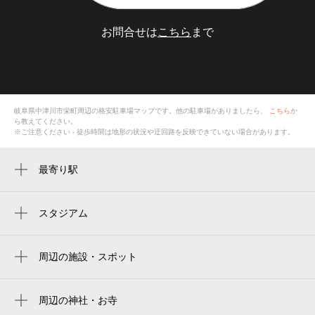
お問合せは
こちら
まで
岐阜県中津川市栄町
周辺の格安
駐車場
マップです。他の駐車場がありましたら、
こちら
か
ら教えてください。
※ご注意ください - 徒歩時間は地形の状況や迂回路を反映できていない場合があります。
最寄り駅
中津川駅
スタジアム
周辺にスタジアムが見つかりませんでした。
周辺の施設・スポット
丸八葬祭中津川本部（中津川市）
みき屋
周辺の神社・お寺
周辺に神社・お寺が見つかりませんでした。