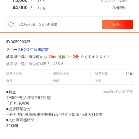
¥5,000
マンスリー契約
/
1
ヶ月
¥4,000
月極契約
/
1
ヶ月
予約へ
72
人が
お気に入りの駐車場
ID:305000325
スペースECO 中津川駅前
岐阜県中津川市栄町から
20m
徒歩
1～2分
近くてオススメ！
岐阜県中津川市栄町465-5、465-6
駐車場形式
-
屋内外形式
-
駐車台数
14台
全長
-
全幅
-
車高
-
■料金
2026年7月24日
更新
1日500円(入庫後24時間毎)
千円札使用:可
■提携店舗など
千円札対応可/領収書即時発行/24時間入出庫可/最大料金有
■入出庫可能時間
24時間