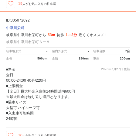
19
人が
お気に入りの駐車場
ID:305072092
中津川栄町
岐阜県中津川市栄町から
53m
徒歩
1～2分
近くてオススメ！
岐阜県中津川市栄町６ー８
駐車場形式
-
屋内外形式
-
駐車台数
7台
全長
500cm
全幅
190cm
車高
200cm
■料金
2026年7月27日
更新
全日
00:00-24:00 40分/220円
■上限料金
【全日】最大料金入庫後24時間以内600円
※最大料金は繰り返し適用となります。
■駐車サイズ
大型可 ハイルーフ可
■入出庫可能時間
24時間
10
人が
お気に入りの駐車場