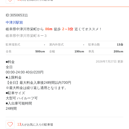
ID:305065311
中津川駅前
岐阜県中津川市栄町から
86m
徒歩
2～3分
近くてオススメ！
岐阜県中津川市栄町８ー３
駐車場形式
-
屋内外形式
-
駐車台数
13台
全長
500cm
全幅
190cm
車高
200cm
■料金
2026年7月27日
更新
全日
00:00-24:00 40分/220円
■上限料金
【全日】最大料金入庫後24時間以内700円
※最大料金は繰り返し適用となります。
■駐車サイズ
大型可 ハイルーフ可
■入出庫可能時間
24時間
13
人が
お気に入りの駐車場