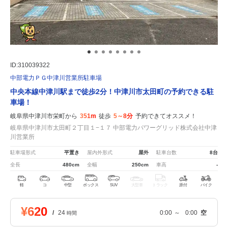
ID:310039322
中部電力ＰＧ中津川営業所駐車場
中央本線中津川駅まで徒歩2分！中津川市太田町の予約できる駐
車場！
岐阜県中津川市栄町から
351m
徒歩
5～8分
予約できてオススメ！
岐阜県中津川市太田町２丁目１−１７ 中部電力パワーグリッド株式会社中津
川営業所
駐車場形式
平置き
屋内外形式
屋外
駐車台数
8台
全長
480cm
全幅
250cm
車高
-
軽
コ
中型
ボックス
SUV
大型車
トラック
原付
バイク
¥620
/
24
0:00
～
0:00
空
時間