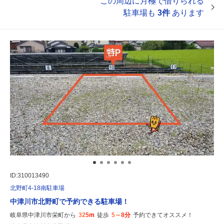
この周辺に月極で借りられる
駐車場も
3件
あります
ID:310013490
北野町4-18南駐車場
中津川市北野町で予約できる駐車場！
岐阜県中津川市栄町から
325m
徒歩
5～8分
予約できてオススメ！