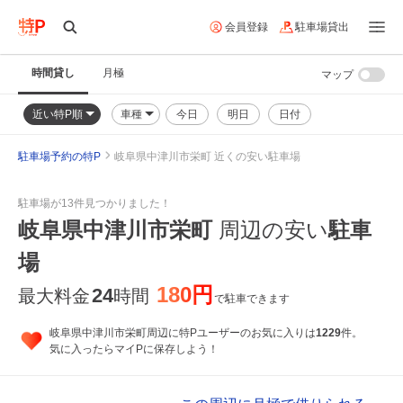
会員登録
駐車場貸出
時間貸し
月極
マップ
近い特P順
車種
今日
明日
日付
駐車場予約の特P
岐阜県中津川市栄町 近くの安い駐車場
駐車場が13件見つかりました！
岐阜県中津川市栄町
周辺の安い
駐車
場
180円
24
最大料金
時間
で駐車できます
岐阜県中津川市栄町周辺に特Pユーザーのお気に入りは
1229
件。
気に入ったらマイPに保存しよう！