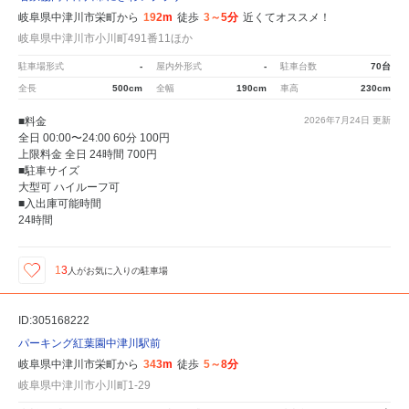
岐阜県中津川市栄町から
192m
徒歩
3～5分
近くてオススメ！
岐阜県中津川市小川町491番11ほか
駐車場形式
-
屋内外形式
-
駐車台数
70台
全長
500cm
全幅
190cm
車高
230cm
■料金
2026年7月24日
更新
全日 00:00〜24:00 60分 100円
上限料金 全日 24時間 700円
■駐車サイズ
大型可 ハイルーフ可
■入出庫可能時間
24時間
13
人が
お気に入りの駐車場
ID:305168222
パーキング紅葉園中津川駅前
岐阜県中津川市栄町から
343m
徒歩
5～8分
岐阜県中津川市小川町1-29