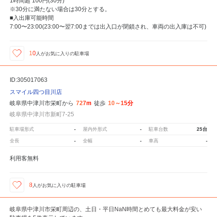
1時間超 100円(30分)
※30分に満たない場合は30分とする。
■入出庫可能時間
7:00〜23:00(23:00〜翌7:00までは出入口が閉鎖され、車両の出入庫は不可)
10
人が
お気に入りの駐車場
ID:305017063
スマイル四つ目川店
岐阜県中津川市栄町から
727m
徒歩
10～15分
岐阜県中津川市新町7-25
駐車場形式
-
屋内外形式
-
駐車台数
25台
全長
-
全幅
-
車高
-
利用客無料
8
人が
お気に入りの駐車場
岐阜県中津川市栄町周辺の、土日・平日NaN時間とめても最大料金が安い