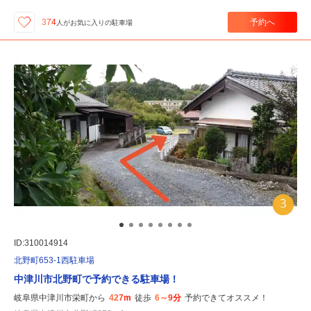
予約へ
374
人が
お気に入りの駐車場
ID:310014914
北野町653-1西駐車場
中津川市北野町で予約できる駐車場！
岐阜県中津川市栄町から
427m
徒歩
6～9分
予約できてオススメ！