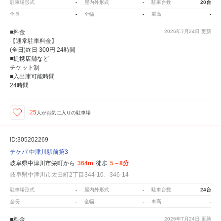
駐車場形式
-
屋内外形式
-
駐車台数
20台
全長
-
全幅
-
車高
-
■料金
2026年7月24日
更新
【通常駐車料金】
(全日)終日 300円 24時間
■提携店舗など
チケット制
■入出庫可能時間
24時間
25
人が
お気に入りの駐車場
ID:305202269
チケパ 中津川駅前第3
岐阜県中津川市栄町から
364m
徒歩
5～8分
岐阜県中津川市太田町2丁目344-10、346-14
駐車場形式
-
屋内外形式
-
駐車台数
24台
全長
-
全幅
-
車高
-
■料金
2026年7月24日
更新