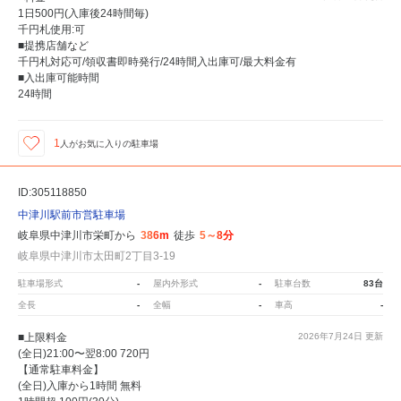
1日500円(入庫後24時間毎)
千円札使用:可
■提携店舗など
千円札対応可/領収書即時発行/24時間入出庫可/最大料金有
■入出庫可能時間
24時間
1
人が
お気に入りの駐車場
ID:305118850
中津川駅前市営駐車場
岐阜県中津川市栄町から
386m
徒歩
5～8分
岐阜県中津川市太田町2丁目3-19
駐車場形式
-
屋内外形式
-
駐車台数
83台
全長
-
全幅
-
車高
-
■上限料金
2026年7月24日
更新
(全日)21:00〜翌8:00 720円
【通常駐車料金】
(全日)入庫から1時間 無料