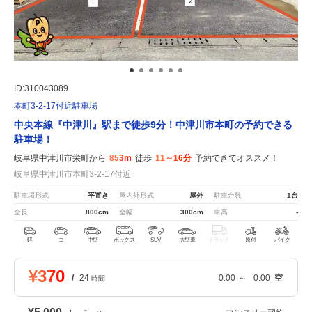
ID:310043089
本町3-2-17付近駐車場
中央本線『中津川』駅まで徒歩9分！中津川市本町の予約できる
駐車場！
岐阜県中津川市栄町から
853m
徒歩
11～16分
予約できてオススメ！
岐阜県中津川市本町3-2-17付近
駐車場形式
平置き
屋内外形式
屋外
駐車台数
1台
全長
800cm
全幅
300cm
車高
-
軽
コ
中型
ボックス
SUV
大型車
トラック
原付
バイク
¥370
/
24
0:00
～
0:00
空
時間