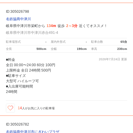
ID:305026798
名鉄協商中津川
岐阜県中津川市栄町から
134m
徒歩
2～3分
近くてオススメ！
岐阜県中津川市中津川赤台491-4
駐車場形式
-
屋内外形式
-
駐車台数
65台
全長
500cm
全幅
190cm
車高
230cm
■料金
2026年7月24日
更新
全日 00:00〜24:00 60分 100円
上限料金 全日 24時間 500円
■駐車サイズ
大型可 ハイルーフ可
■入出庫可能時間
24時間
14
人が
お気に入りの駐車場
ID:305026782
名鉄協商中津川市にぎわいプラザ