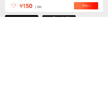
便利な特Pアプリを
¥150
予約へ
/
24h
ダウンロードしよう！
ここから「インストール」して、便利な特Pアプリを
公式 X
GETしよう
公式 Facebook
特P
会員・利用規約
特定商取引法について
プライバシーポリシー