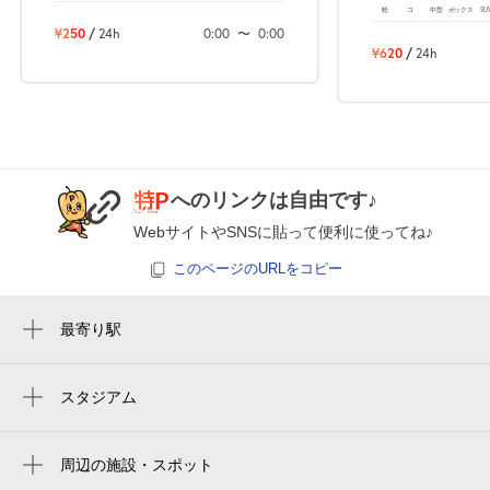
軽
コ
中型
ボックス
SU
8月24日 (月)
¥180
¥250
/
24h
0:00
〜
0:00
空き6
¥620
/
24h
0:00～24:00
8月25日 (火)
¥180
空き6
へのリンクは自由です♪
0:00～24:00
WebサイトやSNSに貼って便利に使ってね♪
8月26日 (水)
¥180
空き6
このページのURLをコピー
0:00～24:00
最寄り駅
8月27日 (木)
¥180
中津川駅
空き6
スタジアム
周辺にスタジアムが見つかりませんでした。
0:00～24:00
8月28日 (金)
¥180
周辺の施設・スポット
空き6
美容室ののはな 北野店