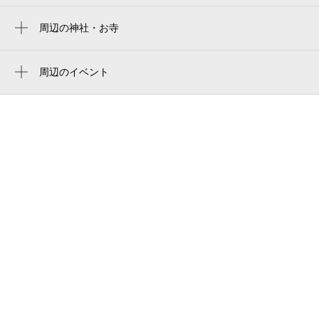
丸八葬祭中津川本部（中津川市）
周辺の神社・お寺
0:00～24:00
大泉寺
8月29日 (土)
¥180
夜がらす山荘 長多喜
空き6
周辺のイベント
みき屋
中山道・中津川おいでん祭納涼花火大
中津川市駅前観光案内所 にぎわい特産館
会
0:00～24:00
8月30日 (日)
¥180
中津川市観光案内所 にぎわい特産館
空き6
中津川市 浄化管理センター
0:00～24:00
中津川駅 jr全線きっぷうりば
8月31日 (月)
¥180
イシグレ写真場
空き6
玉吉家旅館
0:00～24:00
中津川駅前郵便局
9月1日 (火)
¥150
空き6
中津川葬祭
0:00～24:00