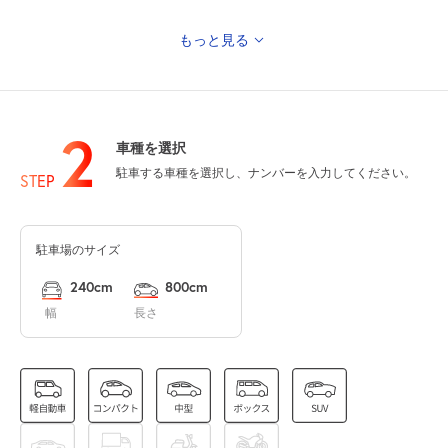
もっと見る
0:00～24:00
8月11日 (火)
¥180
山の日
空き1
2
車種を選択
0:00～24:00
駐車する車種を選択し、ナンバーを入力してください。
8月12日 (水)
¥180
STEP
空き1
駐車場のサイズ
0:00～24:00
8月13日 (木)
¥180
240cm
800cm
空き2
幅
長さ
0:00～24:00
8月14日 (金)
¥180
空き3