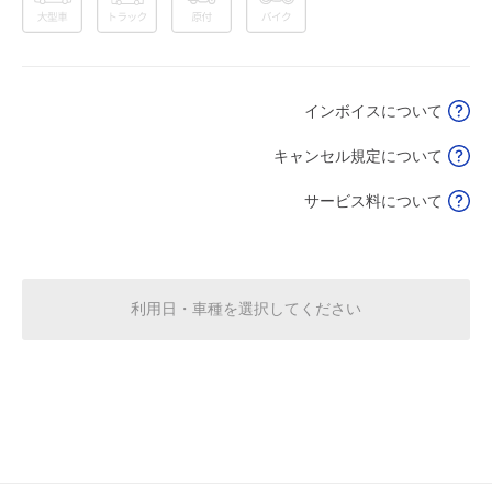
0:00～24:00
8月15日 (土)
¥180
空き3
インボイスについて
0:00～24:00
8月16日 (日)
¥180
キャンセル規定について
空き3
サービス料について
0:00～24:00
8月17日 (月)
¥180
空き3
利用日・車種を選択してください
0:00～24:00
8月18日 (火)
¥180
空き5
0:00～24:00
8月19日 (水)
¥180
空き5