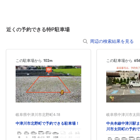
0:00～24:00
8月20日 (木)
¥180
近くの予約できる特P駐車場
空き5
周辺の検索結果を見る
0:00～24:00
8月21日 (金)
¥180
この駐車場から
102m
この駐車場から
65
空き5
0:00～24:00
8月22日 (土)
¥180
空き5
0:00～24:00
岐阜県中津川市北野町4-18
岐阜県中津川市太田
8月23日 (日)
¥180
空き6
中津川市北野町で予約できる駐車場！
中央本線中津川駅ま
川市太田町の予約で
軽
コ
中型
ボックス
SUV
大型車
トラック
原付
バイク
0:00～24:00