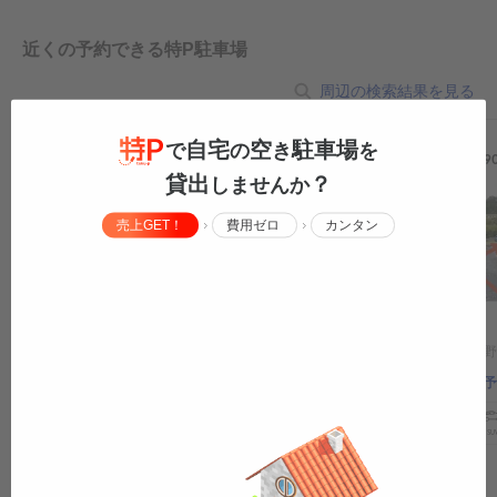
近くの予約できる特P駐車場
周辺の検索結果を見る
自宅
空
駐車場
で
の
き
を
この駐車場から
197m
この駐車場から
29
貸出
？
しませんか
売上GET！
費用ゼロ
カンタン
岐阜県中津川市北野町4-18
岐阜県中津川市北野町
中津川市北野町で予約できる駐車場！
中津川市北野町で予
軽
コ
中型
ボックス
SUV
大型車
トラック
原付
バイク
軽
コ
中型
ボックス
SU
¥250
/
24h
0:00
〜
0:00
¥180
/
24h