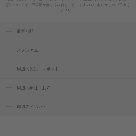
項については一部表示が異なる場合もございますので、あらかじめご了承く
ださい。
最寄り駅
中津川駅
スタジアム
周辺にスタジアムが見つかりませんでした。
周辺の施設・スポット
丸八葬祭中津川本部（中津川市）
みき屋
周辺の神社・お寺
大泉寺
中津川市観光案内所 にぎわい特産館
周辺のイベント
中津川市駅前観光案内所 にぎわい特産館
中山道・中津川おいでん祭納涼花火大
中津川駅 jr全線きっぷうりば
会
イシグレ写真場