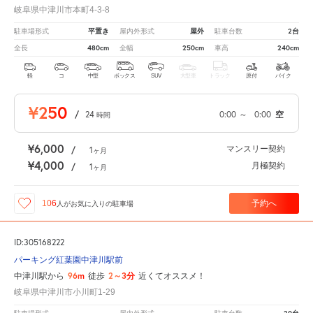
岐阜県中津川市本町4-3-8
平置き
屋外
2台
駐車場形式
屋内外形式
駐車台数
480cm
250cm
240cm
全長
全幅
車高
軽
コ
中型
ボックス
SUV
大型車
トラック
原付
バイク
¥250
/
24
0:00
～
0:00
空
時間
¥6,000
マンスリー契約
/
1
ヶ月
¥4,000
月極契約
/
1
ヶ月
予約へ
106
人が
お気に入りの駐車場
ID:305168222
パーキング紅葉園中津川駅前
96m
2～3分
中津川駅から
徒歩
近くてオススメ！
岐阜県中津川市小川町1-29