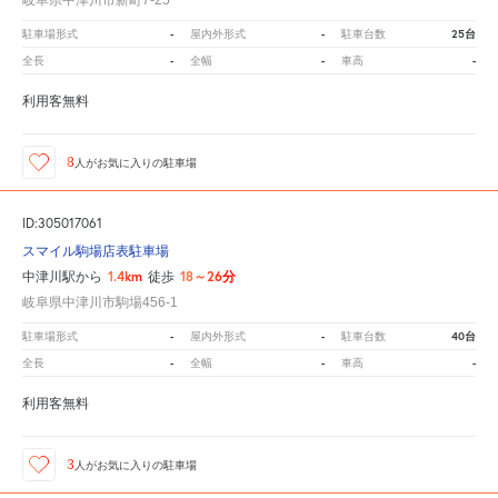
岐阜県中津川市新町7-25
-
-
25台
駐車場形式
屋内外形式
駐車台数
-
-
-
全長
全幅
車高
利用客無料
8
人が
お気に入りの駐車場
ID:305017061
スマイル駒場店表駐車場
1.4km
18～26分
中津川駅から
徒歩
岐阜県中津川市駒場456-1
-
-
40台
駐車場形式
屋内外形式
駐車台数
-
-
-
全長
全幅
車高
利用客無料
3
人が
お気に入りの駐車場