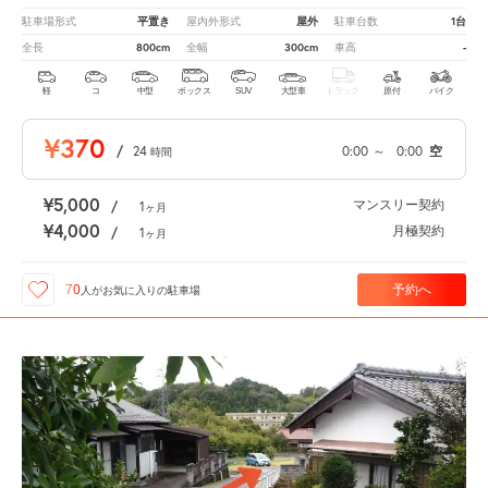
平置き
屋外
1台
駐車場形式
屋内外形式
駐車台数
800cm
300cm
-
全長
全幅
車高
軽
コ
中型
ボックス
SUV
大型車
トラック
原付
バイク
¥370
/
24
0:00
～
0:00
空
時間
¥5,000
マンスリー契約
/
1
ヶ月
¥4,000
月極契約
/
1
ヶ月
予約へ
70
人が
お気に入りの駐車場