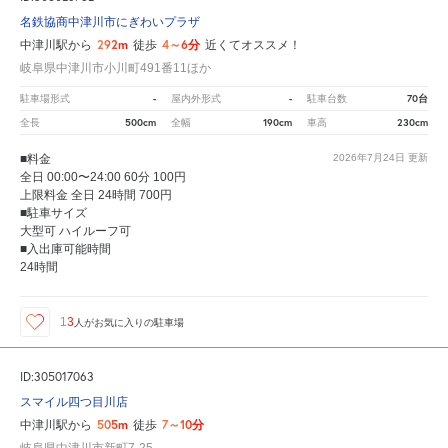
名鉄協商中津川市にぎわいプラザ
292m
4～6分
中津川駅から
徒歩
近くてオススメ！
岐阜県中津川市小川町491番11ほか
-
-
70台
駐車場形式
屋内外形式
駐車台数
500cm
190cm
230cm
全長
全幅
車高
■料金
2026年7月24日
更新
全日 00:00〜24:00 60分 100円
上限料金 全日 24時間 700円
■駐車サイズ
大型可 ハイルーフ可
■入出庫可能時間
24時間
13
人が
お気に入りの駐車場
ID:305017063
スマイル四つ目川店
505m
7～10分
中津川駅から
徒歩