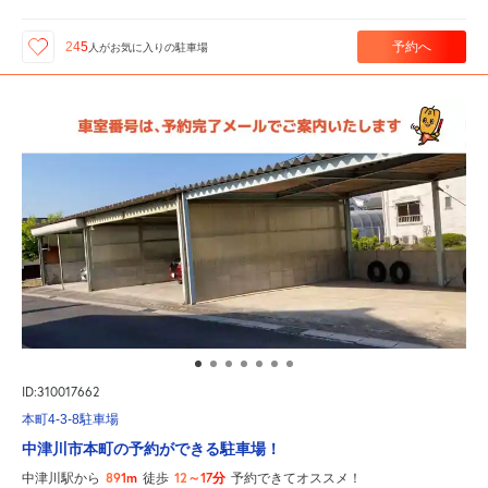
予約へ
245
人が
お気に入りの駐車場
ID:310017662
本町4-3-8駐車場
中津川市本町の予約ができる駐車場！
891m
12～17分
中津川駅から
徒歩
予約できてオススメ！