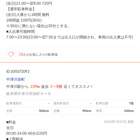
(全日)21:00〜翌8:00 720円
【通常駐車料金】
(全日)入庫から1時間 無料
1時間超 100円(30分)
※30分に満たない場合は30分とする。
■入出庫可能時間
7:00〜23:00(23:00〜翌7:00までは出入口が閉鎖され、車両の出入庫は不可)
10
人が
お気に入りの駐車場
ID:305072092
中津川栄町
237m
3～5分
中津川駅から
徒歩
近くてオススメ！
岐阜県中津川市栄町６ー８
-
-
7台
駐車場形式
屋内外形式
駐車台数
500cm
190cm
200cm
全長
全幅
車高
■料金
2026年7月27日
更新
全日
00:00-24:00 40分/220円
■上限料金