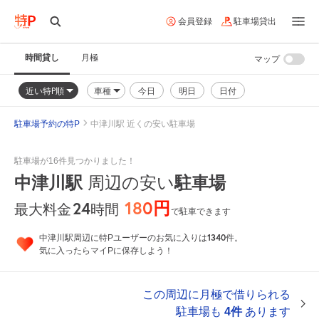
会員登録
駐車場貸出
時間貸し
月極
マップ
近い特P順
車種
今日
明日
日付
駐車場予約の特P
中津川駅 近くの安い駐車場
駐車場が16件見つかりました！
中津川駅
周辺の安い
駐車場
180円
24
時間
最大料金
で駐車できます
1340
中津川駅周辺に特Pユーザーのお気に入りは
件。
気に入ったらマイPに保存しよう！
この周辺に月極で借りられる
駐車場も
4件
あります