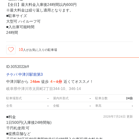
【全日】最大料金入庫後24時間以内600円
※最大料金は繰り返し適用となります。
■駐車サイズ
大型可 ハイルーフ可
■入出庫可能時間
24時間
10
人が
お気に入りの駐車場
ID:305202269
チケパ 中津川駅前第3
246m
4～6分
中津川駅から
徒歩
近くてオススメ！
岐阜県中津川市太田町2丁目344-10、346-14
-
-
24台
駐車場形式
屋内外形式
駐車台数
-
-
-
全長
全幅
車高
■料金
2026年7月24日
更新
1日500円(入庫後24時間毎)
千円札使用:可
■提携店舗など