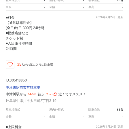
-
-
20台
駐車場形式
屋内外形式
駐車台数
-
-
-
全長
全幅
車高
■料金
2026年7月24日
更新
【通常駐車料金】
(全日)終日 300円 24時間
■提携店舗など
チケット制
■入出庫可能時間
24時間
25
人が
お気に入りの駐車場
ID:305118850
中津川駅前市営駐車場
146m
2～3分
中津川駅から
徒歩
近くてオススメ！
岐阜県中津川市太田町2丁目3-19
-
-
83台
駐車場形式
屋内外形式
駐車台数
-
-
-
全長
全幅
車高
■上限料金
2026年7月24日
更新