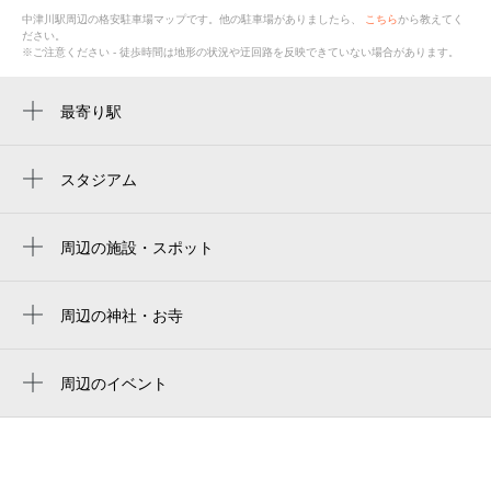
中津川駅
周辺の格安
駐車場
マップです。他の駐車場がありましたら、
こちら
から教えてく
ださい。
※ご注意ください - 徒歩時間は地形の状況や迂回路を反映できていない場合があります。
最寄り駅
中津川駅
スタジアム
周辺にスタジアムが見つかりませんでした。
周辺の施設・スポット
中津川駅 jr全線きっぷうりば
中部電力パワーグリッド 中津川営業所
周辺の神社・お寺
周辺に神社・お寺が見つかりませんでした。
トヨタレンタカー 中津川駅前店
周辺のイベント
中津川市観光案内所 にぎわい特産館
中山道・中津川おいでん祭納涼花火大
中津川市駅前観光案内所 にぎわい特産館
会
中津川駅前郵便局