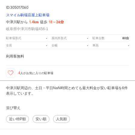
ID:305017060
スマイル駒場店屋上駐車場
1.4km
18～26分
中津川駅から
徒歩
岐阜県中津川市駒場456-1
-
-
80台
駐車場形式
屋内外形式
駐車台数
-
-
-
全長
全幅
車高
利用客無料
4
人が
お気に入りの駐車場
中津川駅周辺の、土日・平日NaN時間とめても最大料金が安い駐車場を6件
表示しています。
並び替え
近い特P順
安い順
人気順