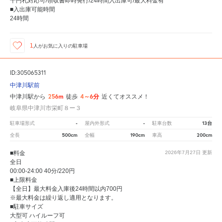
千円札対応可/領収書即時発行/24時間入出庫可/最大料金有
■入出庫可能時間
24時間
1
人が
お気に入りの駐車場
ID:305065311
中津川駅前
256m
4～6分
中津川駅から
徒歩
近くてオススメ！
岐阜県中津川市栄町８ー３
-
-
13台
駐車場形式
屋内外形式
駐車台数
500cm
190cm
200cm
全長
全幅
車高
■料金
2026年7月27日
更新
全日
00:00-24:00 40分/220円
■上限料金
【全日】最大料金入庫後24時間以内700円
※最大料金は繰り返し適用となります。
■駐車サイズ
大型可 ハイルーフ可