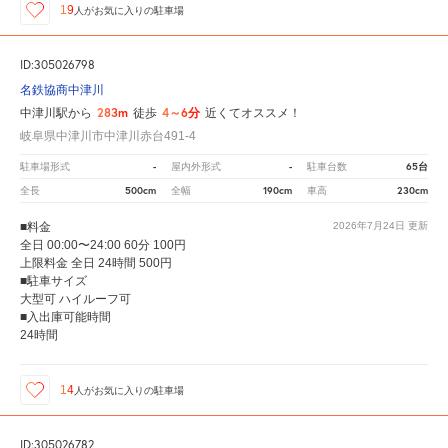
19
人が
お気に入りの駐車場
ID:305026798
名鉄協商中津川
283m
4～6分
中津川駅から
徒歩
近くてオススメ！
岐阜県中津川市中津川赤台491-4
-
-
65台
駐車場形式
屋内外形式
駐車台数
500cm
190cm
230cm
全長
全幅
車高
■料金
2026年7月24日
更新
全日 00:00〜24:00 60分 100円
上限料金 全日 24時間 500円
■駐車サイズ
大型可 ハイルーフ可
■入出庫可能時間
24時間
14
人が
お気に入りの駐車場
ID:305026782