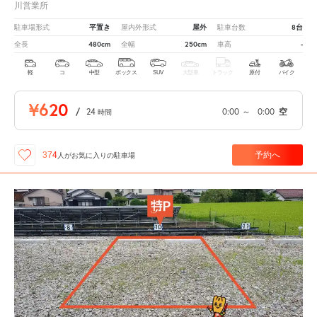
川営業所
平置き
屋外
8台
駐車場形式
屋内外形式
駐車台数
480cm
250cm
-
全長
全幅
車高
軽
コ
中型
ボックス
SUV
大型車
トラック
原付
バイク
¥620
/
24
0:00
～
0:00
空
時間
予約へ
374
人が
お気に入りの駐車場