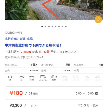
ID:310014914
北野町653-1西駐車場
中津川市北野町で予約できる駐車場！
580m
8～12分
中津川駅から
徒歩
予約できてオススメ！
岐阜県中津川市北野町653－1
平置き
屋外
6台
駐車場形式
屋内外形式
駐車台数
800cm
240cm
-
全長
全幅
車高
軽
コ
中型
ボックス
SUV
大型車
トラック
原付
バイク
¥180
/
24
0:00
～
0:00
空
時間
¥3,300
マンスリー契約
/
1
ヶ月