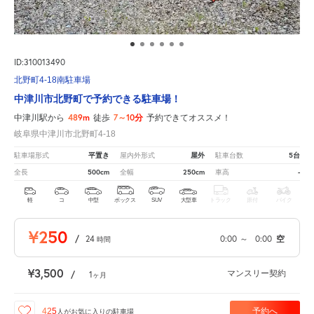
ID:310013490
北野町4-18南駐車場
中津川市北野町で予約できる駐車場！
489m
7～10分
中津川駅から
徒歩
予約できてオススメ！
岐阜県中津川市北野町4-18
平置き
屋外
5台
駐車場形式
屋内外形式
駐車台数
500cm
250cm
-
全長
全幅
車高
軽
コ
中型
ボックス
SUV
大型車
トラック
原付
バイク
¥250
/
24
0:00
～
0:00
空
時間
¥3,500
マンスリー契約
/
1
ヶ月
予約へ
425
人が
お気に入りの駐車場