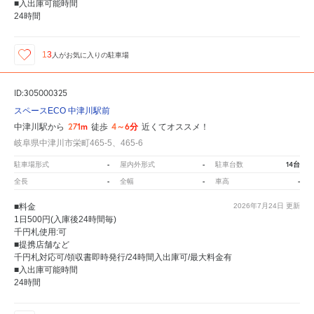
■入出庫可能時間
24時間
13
人が
お気に入りの駐車場
ID:305000325
スペースECO 中津川駅前
271m
4～6分
中津川駅から
徒歩
近くてオススメ！
岐阜県中津川市栄町465-5、465-6
-
-
14台
駐車場形式
屋内外形式
駐車台数
-
-
-
全長
全幅
車高
■料金
2026年7月24日
更新
1日500円(入庫後24時間毎)
千円札使用:可
■提携店舗など
千円札対応可/領収書即時発行/24時間入出庫可/最大料金有
■入出庫可能時間
24時間