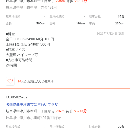
705m
9～13分
岐阜県中津川市本町一丁目から
徒歩
岐阜県中津川市中津川赤台491-4
-
-
65台
駐車場形式
屋内外形式
駐車台数
500cm
190cm
230cm
全長
全幅
車高
■料金
2026年7月24日
更新
全日 00:00〜24:00 60分 100円
上限料金 全日 24時間 500円
■駐車サイズ
大型可 ハイルーフ可
■入出庫可能時間
24時間
14
人が
お気に入りの駐車場
ID:305026782
名鉄協商中津川市にぎわいプラザ
707m
9～13分
岐阜県中津川市本町一丁目から
徒歩
岐阜県中津川市小川町491番11ほか
-
-
70台
駐車場形式
屋内外形式
駐車台数