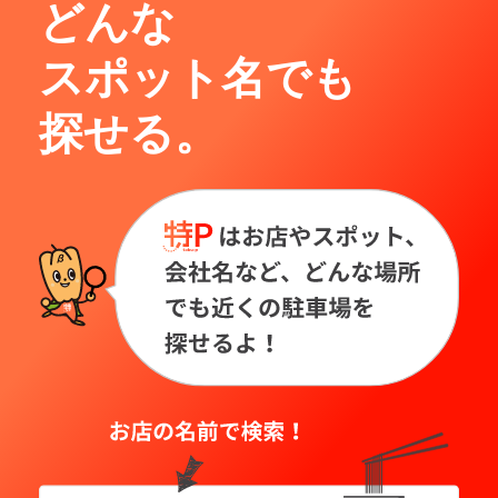
どんな
スポット名でも
探せる。