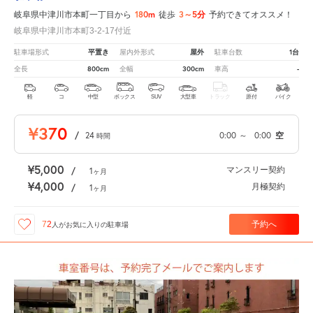
180m
3～5分
岐阜県中津川市本町一丁目から
徒歩
予約できてオススメ！
岐阜県中津川市本町3-2-17付近
平置き
屋外
1台
駐車場形式
屋内外形式
駐車台数
800cm
300cm
-
全長
全幅
車高
軽
コ
中型
ボックス
SUV
大型車
トラック
原付
バイク
¥370
/
24
0:00
～
0:00
空
時間
¥5,000
マンスリー契約
/
1
ヶ月
¥4,000
月極契約
/
1
ヶ月
予約へ
72
人が
お気に入りの駐車場