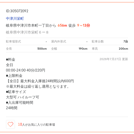
ID:305072092
中津川栄町
656m
9～13分
岐阜県中津川市本町一丁目から
徒歩
岐阜県中津川市栄町６ー８
-
-
7台
駐車場形式
屋内外形式
駐車台数
500cm
190cm
200cm
全長
全幅
車高
■料金
2026年7月27日
更新
全日
00:00-24:00 40分/220円
■上限料金
【全日】最大料金入庫後24時間以内600円
※最大料金は繰り返し適用となります。
■駐車サイズ
大型可 ハイルーフ可
■入出庫可能時間
24時間
10
人が
お気に入りの駐車場