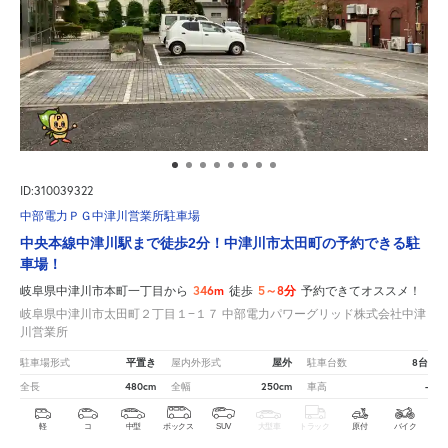
ID:310039322
中部電力ＰＧ中津川営業所駐車場
中央本線中津川駅まで徒歩2分！中津川市太田町の予約できる駐
車場！
346m
5～8分
岐阜県中津川市本町一丁目から
徒歩
予約できてオススメ！
岐阜県中津川市太田町２丁目１−１７ 中部電力パワーグリッド株式会社中津
川営業所
平置き
屋外
8台
駐車場形式
屋内外形式
駐車台数
480cm
250cm
-
全長
全幅
車高
軽
コ
中型
ボックス
SUV
大型車
トラック
原付
バイク