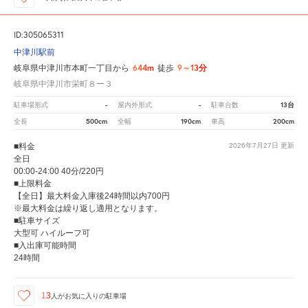
ID:305065311
中津川駅前
644m
9～13分
岐阜県中津川市本町一丁目から
徒歩
岐阜県中津川市栄町８ー３
-
-
13台
駐車場形式
屋内外形式
駐車台数
500cm
190cm
200cm
全長
全幅
車高
■料金
2026年7月27日
更新
全日
00:00-24:00 40分/220円
■上限料金
【全日】最大料金入庫後24時間以内700円
※最大料金は繰り返し適用となります。
■駐車サイズ
大型可 ハイルーフ可
■入出庫可能時間
24時間
13
人が
お気に入りの駐車場