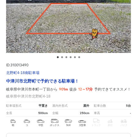
ID:310013490
北野町4-18南駐車場
中津川市北野町で予約できる駐車場！
901m
12～17分
岐阜県中津川市本町一丁目から
徒歩
予約できてオススメ！
岐阜県中津川市北野町4-18
平置き
屋外
5台
駐車場形式
屋内外形式
駐車台数
500cm
250cm
-
全長
全幅
車高
軽
コ
中型
ボックス
SUV
大型車
トラック
原付
バイク