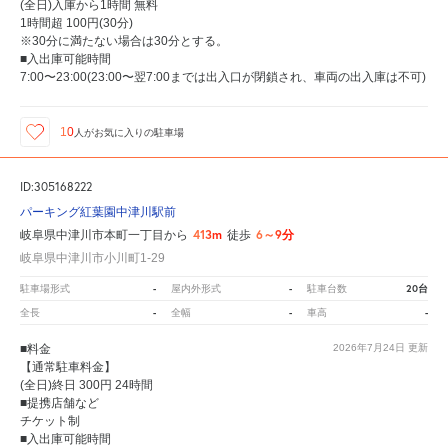
(全日)入庫から1時間 無料
1時間超 100円(30分)
※30分に満たない場合は30分とする。
■入出庫可能時間
7:00〜23:00(23:00〜翌7:00までは出入口が閉鎖され、車両の出入庫は不可)
10
人が
お気に入りの駐車場
ID:305168222
パーキング紅葉園中津川駅前
413m
6～9分
岐阜県中津川市本町一丁目から
徒歩
岐阜県中津川市小川町1-29
-
-
20台
駐車場形式
屋内外形式
駐車台数
-
-
-
全長
全幅
車高
■料金
2026年7月24日
更新
【通常駐車料金】
(全日)終日 300円 24時間
■提携店舗など
チケット制
■入出庫可能時間