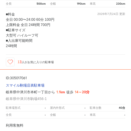
500cm
190cm
230cm
全長
全幅
車高
■料金
2026年7月24日
更新
全日 00:00〜24:00 60分 100円
上限料金 全日 24時間 700円
■駐車サイズ
大型可 ハイルーフ可
■入出庫可能時間
24時間
13
人が
お気に入りの駐車場
ID:305017061
スマイル駒場店表駐車場
1.1km
14～20分
岐阜県中津川市本町一丁目から
徒歩
岐阜県中津川市駒場456-1
-
-
40台
駐車場形式
屋内外形式
駐車台数
-
-
-
全長
全幅
車高
利用客無料