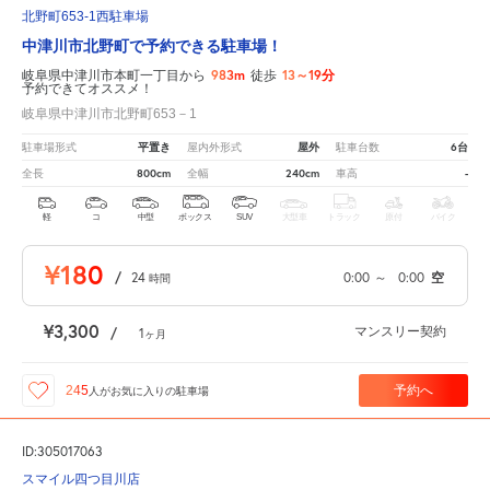
北野町653-1西駐車場
中津川市北野町で予約できる駐車場！
983m
13～19分
岐阜県中津川市本町一丁目から
徒歩
予約できてオススメ！
岐阜県中津川市北野町653－1
平置き
屋外
6台
駐車場形式
屋内外形式
駐車台数
800cm
240cm
-
全長
全幅
車高
軽
コ
中型
ボックス
SUV
大型車
トラック
原付
バイク
¥180
/
24
0:00
～
0:00
空
時間
¥3,300
マンスリー契約
/
1
ヶ月
予約へ
245
人が
お気に入りの駐車場
ID:305017063
スマイル四つ目川店