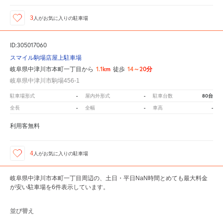
3
人が
お気に入りの駐車場
ID:305017060
スマイル駒場店屋上駐車場
1.1km
14～20分
岐阜県中津川市本町一丁目から
徒歩
岐阜県中津川市駒場456-1
-
-
80台
駐車場形式
屋内外形式
駐車台数
-
-
-
全長
全幅
車高
利用客無料
4
人が
お気に入りの駐車場
岐阜県中津川市本町一丁目周辺の、土日・平日NaN時間とめても最大料金
が安い駐車場を6件表示しています。
並び替え