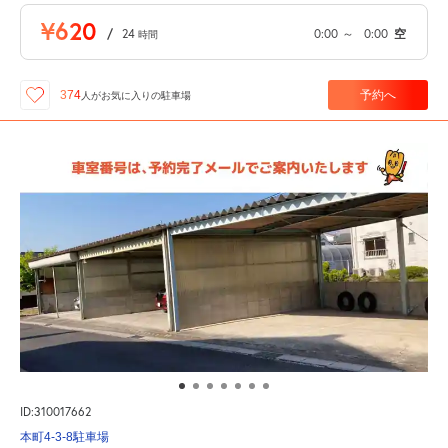
¥620
/
24
0:00
～
0:00
空
時間
予約へ
374
人が
お気に入りの駐車場
ID:310017662
本町4-3-8駐車場