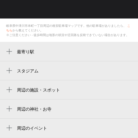
岐阜県中津川市本町一丁目
周辺の格安
駐車場
マップです。他の駐車場がありましたら、
こ
ちら
から教えてください。
※ご注意ください - 徒歩時間は地形の状況や迂回路を反映できていない場合があります。
最寄り駅
中津川駅
スタジアム
周辺にスタジアムが見つかりませんでした。
周辺の施設・スポット
仏光社 インター斎場
Ｄ‐ＳＴＡＲＴ中津川
周辺の神社・お寺
周辺に神社・お寺が見つかりませんでした。
中津川宿
周辺のイベント
中津川市中山道歴史資料館
中山道・中津川おいでん祭納涼花火大