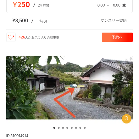
¥250
/
24
0:00
～
0:00
空
時間
¥3,500
マンスリー契約
/
1
ヶ月
予約へ
426
人が
お気に入りの駐車場
ID:310014914