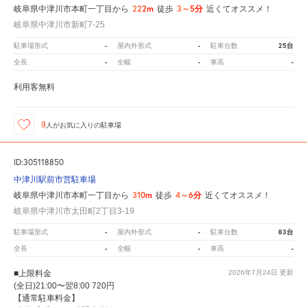
222m
3～5分
岐阜県中津川市本町一丁目から
徒歩
近くてオススメ！
岐阜県中津川市新町7-25
-
-
25台
駐車場形式
屋内外形式
駐車台数
-
-
-
全長
全幅
車高
利用客無料
8
人が
お気に入りの駐車場
ID:305118850
中津川駅前市営駐車場
310m
4～6分
岐阜県中津川市本町一丁目から
徒歩
近くてオススメ！
岐阜県中津川市太田町2丁目3-19
-
-
83台
駐車場形式
屋内外形式
駐車台数
-
-
-
全長
全幅
車高
■上限料金
2026年7月24日
更新
(全日)21:00〜翌8:00 720円
【通常駐車料金】