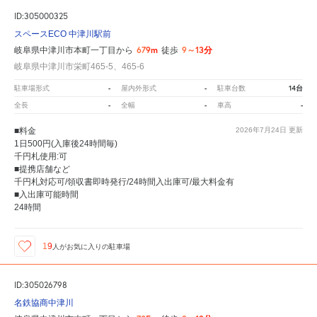
ID:305000325
スペースECO 中津川駅前
679m
9～13分
岐阜県中津川市本町一丁目から
徒歩
岐阜県中津川市栄町465-5、465-6
-
-
14台
駐車場形式
屋内外形式
駐車台数
-
-
-
全長
全幅
車高
■料金
2026年7月24日
更新
1日500円(入庫後24時間毎)
千円札使用:可
■提携店舗など
千円札対応可/領収書即時発行/24時間入出庫可/最大料金有
■入出庫可能時間
24時間
19
人が
お気に入りの駐車場
ID:305026798
名鉄協商中津川