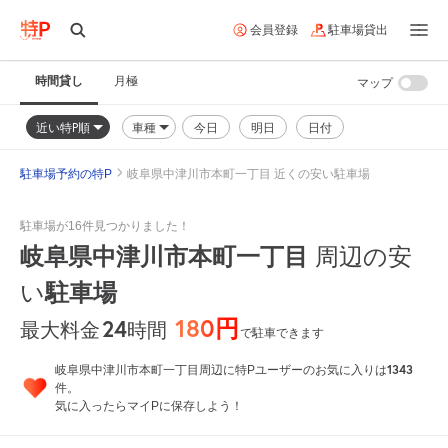
会員登録
駐車場貸出
時間貸し
月極
マップ
近い特P順
車種
今日
明日
日付
駐車場予約の特P
岐阜県中津川市本町一丁目 近くの安い駐車場
駐車場が16件見つかりました！
岐阜県中津川市本町一丁目
周辺の安
い
駐車場
180円
24
時間
最大料金
で駐車できます
1343
岐阜県中津川市本町一丁目周辺に特Pユーザーのお気に入りは
件。
気に入ったらマイPに保存しよう！