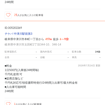
24時間
25
人が
お気に入りの駐車場
ID:305202269
チケパ 中津川駅前第3
417m
6～9分
岐阜県中津川市本町一丁目から
徒歩
岐阜県中津川市太田町2丁目344-10、346-14
-
-
24台
駐車場形式
屋内外形式
駐車台数
-
-
-
全長
全幅
車高
■料金
2026年7月24日
更新
1日500円(入庫後24時間毎)
千円札使用:可
■提携店舗など
千円札対応可/領収書即時発行/24時間入出庫可/最大料金有
■入出庫可能時間
24時間
1
人が
お気に入りの駐車場