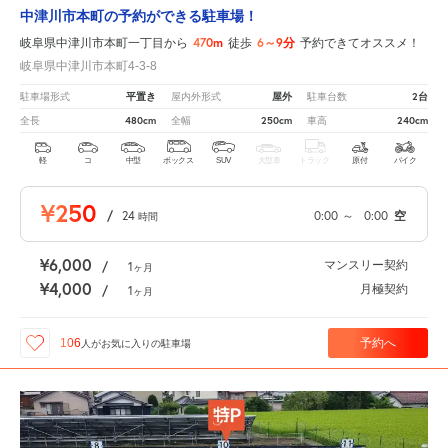
中津川市本町の予約ができる駐車場！
470m
6～9分
岐阜県中津川市本町一丁目から
徒歩
予約できてオススメ！
岐阜県中津川市本町4-3-8
平置き
屋外
2台
駐車場形式
屋内外形式
駐車台数
480cm
250cm
240cm
全長
全幅
車高
軽
コ
中型
ボックス
SUV
大型車
トラック
原付
バイク
¥250
/
24
0:00
～
0:00
空
時間
¥6,000
マンスリー契約
/
1
ヶ月
¥4,000
月極契約
/
1
ヶ月
予約へ
106
人が
お気に入りの駐車場