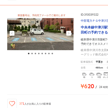
ID:310039322
中部電力ＰＧ中津川
中央本線中津川駅
田町の予約できる
岐阜県中津川市新町7-
予約できてオススメ
岐阜県中津川市太田
ーグリッド株式会社
平置き
駐車場形式
480cm
全長
軽
コ
中型
ボッ
¥620
/
24
時間
371
人が
お気に入りの駐車場