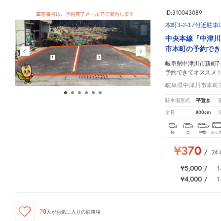
ID:310043089
本町3-2-17付近駐車
中央本線『中津川
市本町の予約でき
岐阜県中津川市新町7-
予約できてオススメ
岐阜県中津川市本町3-
平置き
駐車場形式
800cm
全長
軽
コ
中型
ボッ
¥370
/
24
¥5,000
/
1
¥4,000
/
1
70
人が
お気に入りの駐車場