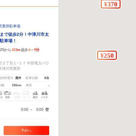
営業所駐車場
まで徒歩2分！中津川市太
駐車場！
432m
6～9分
25から
徒歩
！
町２丁目１−１７ 中部電力パワ
中津川営業所
屋外
8台
屋内外形式
駐車台数
250cm
-
全幅
車高
クス
SUV
大型車
トラック
原付
バイク
0:00
～
0:00
空
予約へ