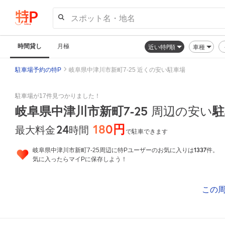
スポット名・地名
時間貸し
月極
近い特P順
車種
駐車場予約の特P
岐阜県中津川市新町7-25 近くの安い駐車場
駐車場が17件見つかりました！
岐阜県中津川市新町7-25
駐
周辺の安い
180円
24
時間
最大料金
で駐車できます
1337
岐阜県中津川市新町7-25周辺に特Pユーザーのお気に入りは
件。
気に入ったらマイPに保存しよう！
この