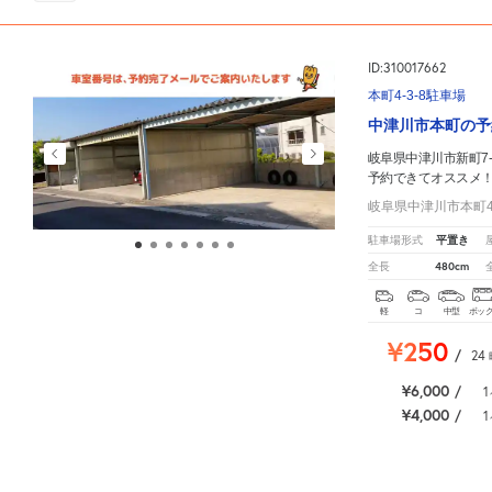
ID:310017662
本町4-3-8駐車場
中津川市本町の予
岐阜県中津川市新町7-
予約できてオススメ
岐阜県中津川市本町4-
平置き
駐車場形式
480cm
全長
軽
コ
中型
ボッ
¥250
/
24
¥6,000
/
1
¥4,000
/
1
岐阜県中津川市新町7-25
周辺の格安
駐車場
マップです。他の駐車場がありましたら、
こちら
か
106
人が
お気に入りの駐車場