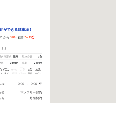
約ができる駐車場！
520m
7～10分
25から
徒歩
！
3-8
屋外
2台
屋内外形式
駐車台数
250cm
240cm
全幅
車高
クス
SUV
大型車
トラック
原付
バイク
0:00
～
0:00
空
時間
マンスリー契約
ヶ月
月極契約
ヶ月
ら教えてください。
※ご注意ください - 徒歩時間は地形の状況や迂回路を反映できていない場合が
予約へ