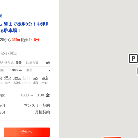
場
』駅まで徒歩9分！中津川
る駐車場！
351m
5～8分
25から
徒歩
！
2-17付近
屋外
1台
屋内外形式
駐車台数
300cm
-
全幅
車高
クス
SUV
大型車
トラック
原付
バイク
0:00
～
0:00
空
時間
マンスリー契約
ヶ月
月極契約
ヶ月
予約へ