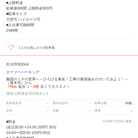
■上限料金
駐車後6時間 上限料金900円
■駐車サイズ
大型可 ハイルーフ可
■入出庫可能時間
24時間
1
人が
お気に入りの駐車場
ID:305182064
エーツーパーキング
魅惑のミチの世界へ～ひろげる東名！工事の最前線をのぞいてみよう！～
（厚木市）から
145m
2～3分
徒歩
近くてオススメ！
神奈川県厚木市中町4-1-1
-
-
22台
駐車場形式
屋内外形式
駐車台数
-
-
-
全長
全幅
車高
■料金
2026年7月24日
更新
(全日)8:00〜24:00 200円 30分
24:00〜翌8:00 100円 60分