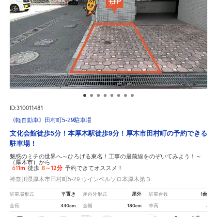
ID:310011481
《軽自動車》田村町5-29駐車場
文化会館徒歩5分！本厚木駅徒歩9分！厚木市田村町の予約できる
駐車場！
魅惑のミチの世界へ～ひろげる東名！工事の最前線をのぞいてみよう！～
（厚木市）から
611m
8～12分
徒歩
予約できてオススメ！
神奈川県厚木市田村町5-29 ウインベルソロ本厚木第３
平置き
屋外
1台
駐車場形式
屋内外形式
駐車台数
440cm
180cm
-
全長
全幅
車高