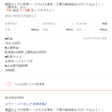
魅惑のミチの世界へ～ひろげる東名！工事の最前線をのぞいてみよう！～
（厚木市）から
91m
2～3分
徒歩
近くてオススメ！
神奈川県厚木市旭町1-2
-
-
15台
駐車場形式
屋内外形式
駐車台数
500cm
190cm
210cm
全長
全幅
車高
■料金
2026年7月24日
更新
15分 220円
■上限料金
駐車後12時間 上限料金1500円
■駐車サイズ
大型可 ハイルーフ可
■入出庫可能時間
24時間
1
人が
お気に入りの駐車場
ID:305167450
ユアー・パーキング 本厚木第2
魅惑のミチの世界へ～ひろげる東名！工事の最前線をのぞいてみよう！～