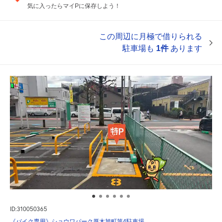
気に入ったらマイPに保存しよう！
この周辺に月極で借りられる
駐車場も
1件
あります
ID:310050365
《バイク専用》ショウワパーク厚木旭町第4駐車場