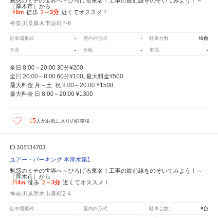
魅惑のミチの世界へ～ひろげる東名！工事の最前線をのぞいてみよう！～
（厚木市）から
98m
2～3分
徒歩
近くてオススメ！
神奈川県厚木市泉町2-6
-
-
10台
駐車場形式
屋内外形式
駐車台数
-
-
-
全長
全幅
車高
全日 8:00～20:00 30分¥200
全日 20:00～8:00 60分¥100､最大料金¥500
最大料金 月～土･祝 8:00～20:00 ¥1500
最大料金 日 8:00～20:00 ¥1300
15
人が
お気に入りの駐車場
ID:305134703
ユアー・パーキング 本厚木第1
魅惑のミチの世界へ～ひろげる東名！工事の最前線をのぞいてみよう！～
（厚木市）から
114m
2～3分
徒歩
近くてオススメ！
神奈川県厚木市泉町2-4
-
-
9台
駐車場形式
屋内外形式
駐車台数