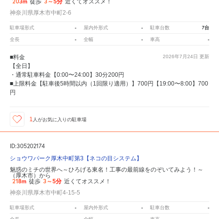
203m
3～5分
徒歩
近くてオススメ！
神奈川県厚木市中町2-6
-
-
7台
駐車場形式
屋内外形式
駐車台数
-
-
-
全長
全幅
車高
■料金
2026年7月24日
更新
【全日】
・通常駐車料金【0:00〜24:00】30分200円
■上限料金【駐車後5時間以内（1回限り適用）】700円【19:00〜8:00】700
円
1
人が
お気に入りの駐車場
ID:305202174
ショウワパーク厚木中町第3【ネコの目システム】
魅惑のミチの世界へ～ひろげる東名！工事の最前線をのぞいてみよう！～
（厚木市）から
218m
3～5分
徒歩
近くてオススメ！
神奈川県厚木市中町4-15-5
-
-
-
駐車場形式
屋内外形式
駐車台数