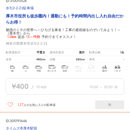
ID:310010524
水引2-2-21駐車場
厚木市役所も徒歩圏内！通勤にも！予約時間内出し入れ自由だか
らお得！
魅惑のミチの世界へ～ひろげる東名！工事の最前線をのぞいてみよう！～
（厚木市）から
1.0km
13～19分
徒歩
予約できてオススメ！
神奈川県厚木市水引2-2-21
平置き
屋外
1台
駐車場形式
屋内外形式
駐車台数
480cm
280cm
-
全長
全幅
車高
軽
コ
中型
ボックス
SUV
大型車
トラック
原付
バイク
¥400
/
10
10:00
～
20:00
休
時間
休
127
人が
お気に入りの駐車場
ID:305191646
タイムズ本厚木駅前