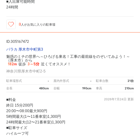
■入出庫可能時間
24時間
8
人が
お気に入りの駐車場
ID:305167472
パラカ 厚木市中町第3
魅惑のミチの世界へ～ひろげる東名！工事の最前線をのぞいてみよう！～
（厚木市）から
182m
3～5分
徒歩
近くてオススメ！
神奈川県厚木市中町2-5
-
-
21台
駐車場形式
屋内外形式
駐車台数
480cm
190cm
210cm
全長
全幅
車高
■料金
2026年7月24日
更新
終日 15分200円
20:00〜08:00最大900円
5時間最大(1〜11番車室)1,300円
24時間最大(12〜21番車室)1,300円
■駐車サイズ
ハイルーフ可