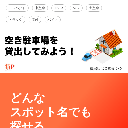
コンパクト
中型車
1BOX
SUV
大型車
トラック
原付
バイク
どんな
スポット名でも
探せる。