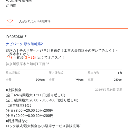
■入出庫可能時間
24時間
1
人が
お気に入りの駐車場
ID:305013815
ナビパーク 厚木旭町第2
魅惑のミチの世界へ～ひろげる東名！工事の最前線をのぞいてみよう！～
（厚木市）から
149m
2～3分
徒歩
近くてオススメ！
神奈川県厚木市旭町1丁目26
-
-
6台
駐車場形式
屋内外形式
駐車台数
500cm
190cm
210cm
全長
全幅
車高
■上限料金
2026年7月24日
更新
(全日)24時間最大 1,500円(繰り返し可)
(全日)夜間最大 20:00〜8:00 400円(繰り返し可)
【通常駐車料金】
(全日) 8:00〜20:00 15分/200円
(全日) 20:00〜8:00 60分/200円
■提携店舗など
ロック板式/最大料金あり/駐車サービス券販売可/