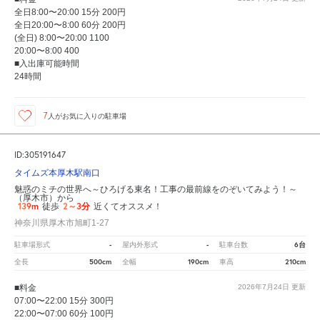
全日8:00〜20:00 15分 200円
全日20:00〜8:00 60分 200円
(全日) 8:00〜20:00 1100
20:00〜8:00 400
■入出庫可能時間
24時間
7
人が
お気に入りの駐車場
ID:305191647
タイムズ本厚木駅南口
魅惑のミチの世界へ～ひろげる東名！工事の最前線をのぞいてみよう！～
（厚木市）から
139m
2～3分
徒歩
近くてオススメ！
神奈川県厚木市旭町1-27
-
-
6台
駐車場形式
屋内外形式
駐車台数
500cm
190cm
210cm
全長
全幅
車高
■料金
2026年7月24日
更新
07:00〜22:00 15分 300円
22:00〜07:00 60分 100円