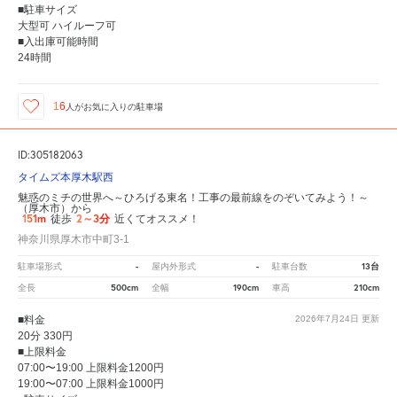
■駐車サイズ
大型可 ハイルーフ可
■入出庫可能時間
24時間
16
人が
お気に入りの駐車場
ID:305182063
タイムズ本厚木駅西
魅惑のミチの世界へ～ひろげる東名！工事の最前線をのぞいてみよう！～
（厚木市）から
151m
2～3分
徒歩
近くてオススメ！
神奈川県厚木市中町3-1
-
-
13台
駐車場形式
屋内外形式
駐車台数
500cm
190cm
210cm
全長
全幅
車高
■料金
2026年7月24日
更新
20分 330円
■上限料金
07:00〜19:00 上限料金1200円
19:00〜07:00 上限料金1000円