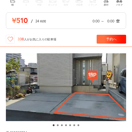
軽
コ
中型
ボックス
SUV
大型車
トラック
原付
バイク
¥510
/
24
0:00
～
0:00
空
時間
予約へ
338
人が
お気に入りの駐車場