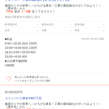
ショウワパーク厚木旭町第3【ネコの目システム】
魅惑のミチの世界へ～ひろげる東名！工事の最前線をのぞいてみよう！～
（厚木市）から
195m
3～5分
徒歩
近くてオススメ！
神奈川県厚木市旭町1-28-6
-
-
-
駐車場形式
屋内外形式
駐車台数
-
-
-
全長
全幅
車高
■料金
2026年7月24日
更新
8:00〜20:00 20分 200円
20:00〜8:00 60分 100円
(全日) 8:00〜20:00 900
20:00〜8:00 400
■入出庫可能時間
24時間
気に入った駐車場を見つけたら
ハートをタップしてマイPに保存
ID:305202175
コインパーク厚木中町2丁目
魅惑のミチの世界へ～ひろげる東名！工事の最前線をのぞいてみよう！～
（厚木市）から