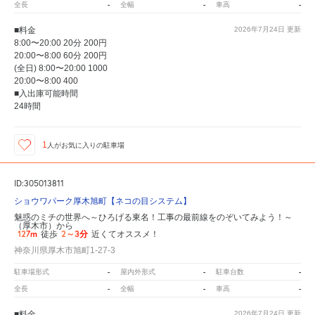
-
-
-
全長
全幅
車高
■料金
2026年7月24日
更新
8:00〜20:00 20分 200円
20:00〜8:00 60分 200円
(全日) 8:00〜20:00 1000
20:00〜8:00 400
■入出庫可能時間
24時間
1
人が
お気に入りの駐車場
ID:305013811
ショウワパーク厚木旭町【ネコの目システム】
魅惑のミチの世界へ～ひろげる東名！工事の最前線をのぞいてみよう！～
（厚木市）から
127m
2～3分
徒歩
近くてオススメ！
神奈川県厚木市旭町1-27-3
-
-
-
駐車場形式
屋内外形式
駐車台数
-
-
-
全長
全幅
車高
■料金
2026年7月24日
更新