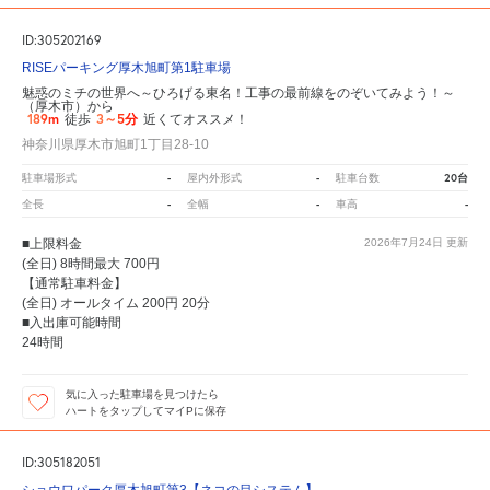
ID:305202169
RISEパーキング厚木旭町第1駐車場
魅惑のミチの世界へ～ひろげる東名！工事の最前線をのぞいてみよう！～
（厚木市）から
189m
3～5分
徒歩
近くてオススメ！
神奈川県厚木市旭町1丁目28-10
-
-
20台
駐車場形式
屋内外形式
駐車台数
-
-
-
全長
全幅
車高
■上限料金
2026年7月24日
更新
(全日) 8時間最大 700円
【通常駐車料金】
(全日) オールタイム 200円 20分
■入出庫可能時間
24時間
気に入った駐車場を見つけたら
ハートをタップしてマイPに保存
ID:305182051