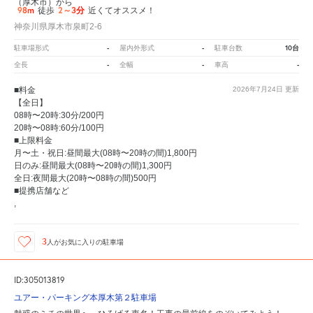
（厚木市）から
98m
2～3分
徒歩
近くてオススメ！
神奈川県厚木市泉町2-6
-
-
10台
駐車場形式
屋内外形式
駐車台数
-
-
-
全長
全幅
車高
■料金
2026年7月24日
更新
【全日】
08時〜20時:30分/200円
20時〜08時:60分/100円
■上限料金
月〜土・祝日:昼間最大(08時〜20時の間)1,800円
日のみ:昼間最大(08時〜20時の間)1,300円
全日:夜間最大(20時〜08時の間)500円
■提携店舗など
,
3
人が
お気に入りの駐車場
ID:305013819
ユアー・パーキング本厚木第２駐車場