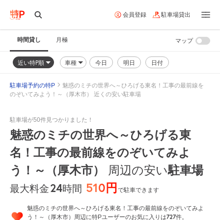
会員登録
駐車場貸出
時間貸し
月極
マップ
近い特P順
車種
今日
明日
日付
駐車場予約の特P
魅惑のミチの世界へ～ひろげる東名！工事の最前線を
のぞいてみよう！～（厚木市） 近くの安い駐車場
駐車場が50件見つかりました！
魅惑のミチの世界へ～ひろげる東
名！工事の最前線をのぞいてみよ
う！～（厚木市）
周辺の安い
駐車場
510円
24
時間
最大料金
で駐車できます
魅惑のミチの世界へ～ひろげる東名！工事の最前線をのぞいてみよ
727
う！～（厚木市）周辺に特Pユーザーのお気に入りは
件。