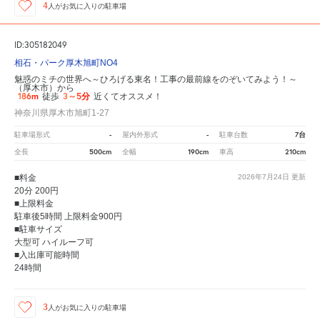
4
人が
お気に入りの駐車場
ID:305182049
相石・パーク厚木旭町NO4
魅惑のミチの世界へ～ひろげる東名！工事の最前線をのぞいてみよう！～
（厚木市）から
186m
3～5分
徒歩
近くてオススメ！
神奈川県厚木市旭町1-27
-
-
7台
駐車場形式
屋内外形式
駐車台数
500cm
190cm
210cm
全長
全幅
車高
■料金
2026年7月24日
更新
20分 200円
■上限料金
駐車後5時間 上限料金900円
■駐車サイズ
大型可 ハイルーフ可
■入出庫可能時間
24時間
3
人が
お気に入りの駐車場