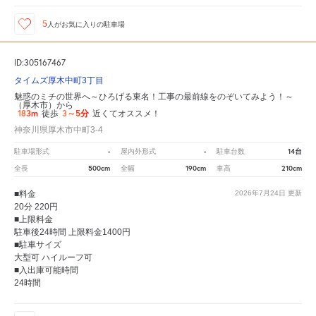
5
人が
お気に入りの駐車場
ID:305167467
タイムズ厚木中町3丁目
魅惑のミチの世界へ～ひろげる東名！工事の最前線をのぞいてみよう！～
（厚木市）から
183m
3～5分
徒歩
近くてオススメ！
神奈川県厚木市中町3-4
-
-
14台
駐車場形式
屋内外形式
駐車台数
500cm
190cm
210cm
全長
全幅
車高
■料金
2026年7月24日
更新
20分 220円
■上限料金
駐車後24時間 上限料金1400円
■駐車サイズ
大型可 ハイルーフ可
■入出庫可能時間
24時間