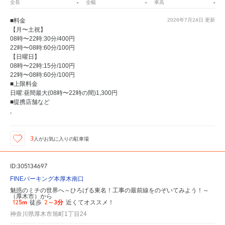
-
-
-
全長
全幅
車高
■料金
2026年7月24日
更新
【月〜土祝】
08時〜22時:30分/400円
22時〜08時:60分/100円
【日曜日】
08時〜22時:15分/100円
22時〜08時:60分/100円
■上限料金
日曜:昼間最大(08時〜22時の間)1,300円
■提携店舗など
,
3
人が
お気に入りの駐車場
ID:305134697
FINEパーキング本厚木南口
魅惑のミチの世界へ～ひろげる東名！工事の最前線をのぞいてみよう！～
（厚木市）から
125m
2～3分
徒歩
近くてオススメ！
神奈川県厚木市旭町1丁目24