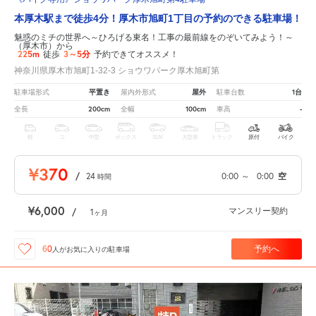
本厚木駅まで徒歩4分！厚木市旭町1丁目の予約のできる駐車場！
魅惑のミチの世界へ～ひろげる東名！工事の最前線をのぞいてみよう！～
（厚木市）から
225m
3～5分
徒歩
予約できてオススメ！
神奈川県厚木市旭町1-32-3 ショウワパーク厚木旭町第
平置き
屋外
1台
駐車場形式
屋内外形式
駐車台数
200cm
100cm
-
全長
全幅
車高
軽
コ
中型
ボックス
SUV
大型車
トラック
原付
バイク
¥370
/
24
0:00
～
0:00
空
時間
¥6,000
マンスリー契約
/
1
ヶ月
予約へ
60
人が
お気に入りの駐車場