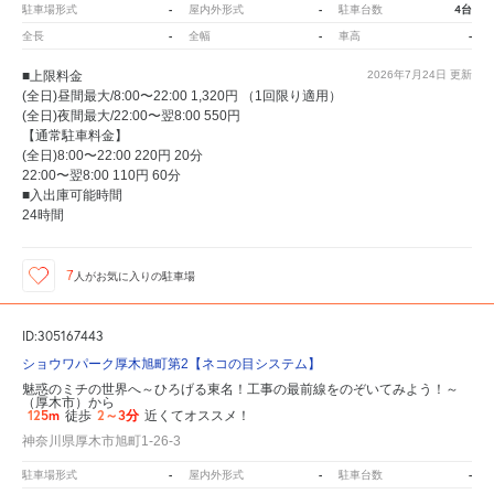
-
-
4台
駐車場形式
屋内外形式
駐車台数
-
-
-
全長
全幅
車高
■上限料金
2026年7月24日
更新
(全日)昼間最大/8:00〜22:00 1,320円 （1回限り適用）
(全日)夜間最大/22:00〜翌8:00 550円
【通常駐車料金】
(全日)8:00〜22:00 220円 20分
22:00〜翌8:00 110円 60分
■入出庫可能時間
24時間
7
人が
お気に入りの駐車場
ID:305167443
ショウワパーク厚木旭町第2【ネコの目システム】
魅惑のミチの世界へ～ひろげる東名！工事の最前線をのぞいてみよう！～
（厚木市）から
125m
2～3分
徒歩
近くてオススメ！
神奈川県厚木市旭町1-26-3
-
-
-
駐車場形式
屋内外形式
駐車台数