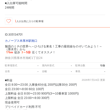
■入出庫可能時間
24時間
1
人が
お気に入りの駐車場
ID:305134701
カノープス本厚木駅南口
魅惑のミチの世界へ～ひろげる東名！工事の最前線をのぞいてみよう！～
（厚木市）から
176m
3～5分
徒歩
近くてオススメ！
神奈川県厚木市旭町1丁目24
-
-
12台
駐車場形式
屋内外形式
駐車台数
-
-
-
全長
全幅
車高
■料金
2026年7月24日
更新
全日 8:00〜23:00 入庫後40分迄 200円以降30分 200円
全日 23:00〜8:00 60分 100円
上限料金 全日 8:00〜23:00 900円(3〜10番車室 1000円)
上限料金 全日 23:00〜8:00 300円
現金使用可
プリペイドカード利用:不可