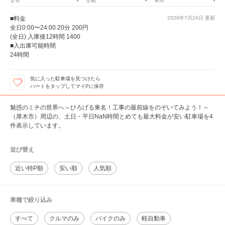
-
-
-
全長
全幅
車高
■料金
2026年7月24日
更新
全日0:00〜24:00 20分 200円
(全日) 入庫後12時間 1400
■入出庫可能時間
24時間
気に入った駐車場を見つけたら
ハートをタップしてマイPに保存
魅惑のミチの世界へ～ひろげる東名！工事の最前線をのぞいてみよう！～
（厚木市）周辺の、土日・平日NaN時間とめても最大料金が安い駐車場を4
件表示しています。
並び替え
近い特P順
安い順
人気順
車種で絞り込み
すべて
クルマのみ
バイクのみ
軽自動車