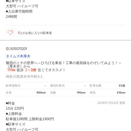
■駐車サイズ
大型可 ハイルーフ可
■入出庫可能時間
24時間
4
人が
お気に入りの駐車場
ID:305070201
タイムズ本厚木
魅惑のミチの世界へ～ひろげる東名！工事の最前線をのぞいてみよう！～
（厚木市）から
151m
2～3分
徒歩
近くてオススメ！
神奈川県厚木市中町4-1
-
-
22台
駐車場形式
屋内外形式
駐車台数
500cm
190cm
210cm
全長
全幅
車高
■料金
2026年7月24日
更新
15分 220円
■上限料金
駐車後12時間 上限料金1900円
■駐車サイズ
大型可 ハイルーフ可