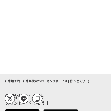
本厚木駅南口タクシー乗り場
本厚木駅北口タクシー乗り場
静岡銀行厚木支店
本厚木駅北口駅前広場
駐車場予約・駐車場検索のパーキングサービス | 特P (とくぴー)
便利な特Pアプリを
ダウンロードしよう！