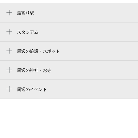
最寄り駅
本厚木駅
厚木駅
スタジアム
周辺にスタジアムが見つかりませんでした。
周辺の施設・スポット
デジキューBBQテラス 本厚木ミロード店
techichi 本厚木ミロード
周辺の神社・お寺
周辺に神社・お寺が見つかりませんでした。
小田急ステーションホテル 本厚木
周辺のイベント
横浜銀行厚木支店 小田急本厚木駅出張所
魅惑のミチの世界へ～ひろげる東名！工事
薬 マツモトキヨシ 本厚木駅前店
の最前線をのぞいてみよう！～（厚木
市）
豚山 本厚木店
第二回 神奈川キングオブキッチンカーin厚
本厚木ミロード
木
本厚木駅南口駅前広場