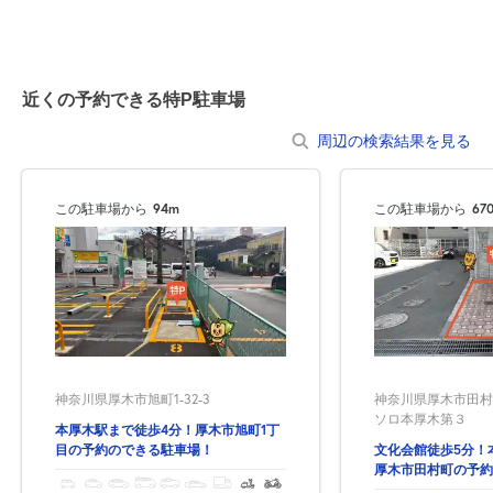
近くの予約できる特P駐車場
周辺の検索結果を見る
この駐車場から
94m
この駐車場から
67
神奈川県厚木市旭町1-32-3
神奈川県厚木市田村町
ソロ本厚木第３
本厚木駅まで徒歩4分！厚木市旭町1丁
目の予約のできる駐車場！
文化会館徒歩5分！
厚木市田村町の予約