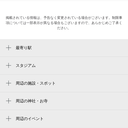
掲載されている情報は、予告なく変更されている場合がございます。制限事
項については一部表示が異なる場合もございますので、あらかじめご了承く
ださい。
最寄り駅
本厚木駅
厚木駅
スタジアム
周辺にスタジアムが見つかりませんでした。
周辺の施設・スポット
臨海セミナー 中学受験科 本厚木南校
臨海セミナー 大学受験科 本厚木校
周辺の神社・お寺
カトリック厚木教会
人間ドック健康診断専門施設のヘルスケア
クリニック厚木
周辺のイベント
魅惑のミチの世界へ～ひろげる東名！工事
ヘルスケアクリニック厚木