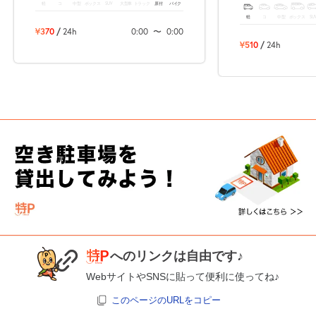
軽
コ
中型
ボックス
SUV
大型車
トラック
原付
バイク
軽
コ
中型
ボックス
SU
¥370
/
24h
0:00
〜
0:00
¥510
/
24h
へのリンクは自由です♪
WebサイトやSNSに貼って便利に使ってね♪
このページのURLをコピー