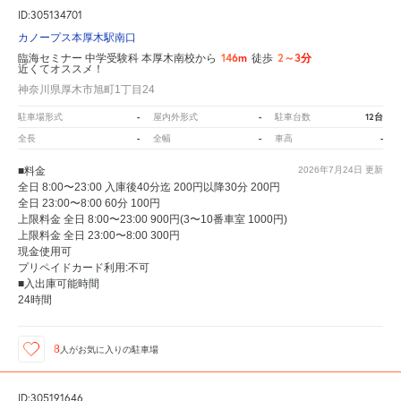
ID:305134701
カノープス本厚木駅南口
146m
2～3分
臨海セミナー 中学受験科 本厚木南校から
徒歩
近くてオススメ！
神奈川県厚木市旭町1丁目24
-
-
12台
駐車場形式
屋内外形式
駐車台数
-
-
-
全長
全幅
車高
■料金
2026年7月24日
更新
全日 8:00〜23:00 入庫後40分迄 200円以降30分 200円
全日 23:00〜8:00 60分 100円
上限料金 全日 8:00〜23:00 900円(3〜10番車室 1000円)
上限料金 全日 23:00〜8:00 300円
現金使用可
プリペイドカード利用:不可
■入出庫可能時間
24時間
8
人が
お気に入りの駐車場
ID:305191646