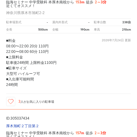
153m
2～3分
臨海セミナー 中学受験科 本厚木南校から
徒歩
近くてオススメ！
神奈川県厚木市旭町2-2
-
-
238台
駐車場形式
屋内外形式
駐車台数
500cm
190cm
210cm
全長
全幅
車高
■料金
2026年7月24日
更新
08:00〜22:00 20分 110円
22:00〜08:00 60分 110円
■上限料金
駐車後24時間 上限料金1100円
■駐車サイズ
大型可 ハイルーフ可
■入出庫可能時間
24時間
3
人が
お気に入りの駐車場
ID:305037434
厚木旭町２丁目第２
157m
2～3分
臨海セミナー 中学受験科 本厚木南校から
徒歩
近くてオススメ！