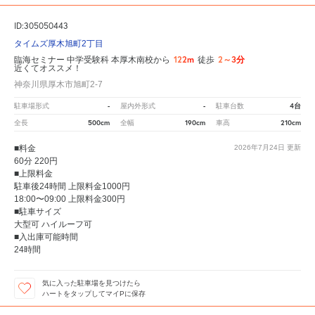
ID:305050443
タイムズ厚木旭町2丁目
122m
2～3分
臨海セミナー 中学受験科 本厚木南校から
徒歩
近くてオススメ！
神奈川県厚木市旭町2-7
-
-
4台
駐車場形式
屋内外形式
駐車台数
500cm
190cm
210cm
全長
全幅
車高
■料金
2026年7月24日
更新
60分 220円
■上限料金
駐車後24時間 上限料金1000円
18:00〜09:00 上限料金300円
■駐車サイズ
大型可 ハイルーフ可
■入出庫可能時間
24時間
気に入った駐車場を見つけたら
ハートをタップしてマイPに保存