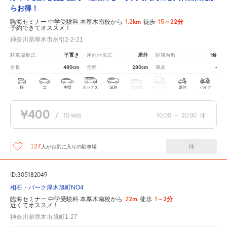
らお得！
1.2km
15～22分
臨海セミナー 中学受験科 本厚木南校から
徒歩
予約できてオススメ！
神奈川県厚木市水引2-2-21
平置き
屋外
1台
駐車場形式
屋内外形式
駐車台数
480cm
280cm
-
全長
全幅
車高
軽
コ
中型
ボックス
SUV
大型車
トラック
原付
バイク
¥400
/
10
10:00
～
20:00
休
時間
休
127
人が
お気に入りの駐車場
ID:305182049
相石・パーク厚木旭町NO4
22m
1～2分
臨海セミナー 中学受験科 本厚木南校から
徒歩
近くてオススメ！
神奈川県厚木市旭町1-27