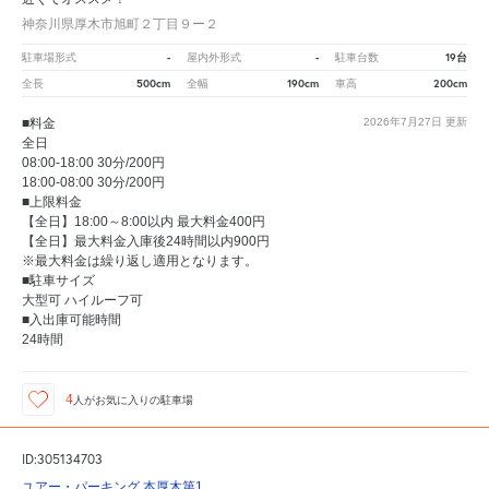
神奈川県厚木市旭町２丁目９ー２
-
-
19台
駐車場形式
屋内外形式
駐車台数
500cm
190cm
200cm
全長
全幅
車高
■料金
2026年7月27日
更新
全日
08:00-18:00 30分/200円
18:00-08:00 30分/200円
■上限料金
【全日】18:00～8:00以内 最大料金400円
【全日】最大料金入庫後24時間以内900円
※最大料金は繰り返し適用となります。
■駐車サイズ
大型可 ハイルーフ可
■入出庫可能時間
24時間
4
人が
お気に入りの駐車場
ID:305134703
ユアー・パーキング 本厚木第1