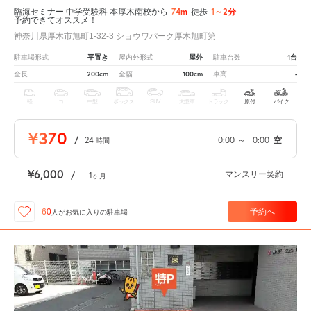
74m
1～2分
臨海セミナー 中学受験科 本厚木南校から
徒歩
予約できてオススメ！
神奈川県厚木市旭町1-32-3 ショウワパーク厚木旭町第
平置き
屋外
1台
駐車場形式
屋内外形式
駐車台数
200cm
100cm
-
全長
全幅
車高
軽
コ
中型
ボックス
SUV
大型車
トラック
原付
バイク
¥370
/
24
0:00
～
0:00
空
時間
¥6,000
マンスリー契約
/
1
ヶ月
予約へ
60
人が
お気に入りの駐車場