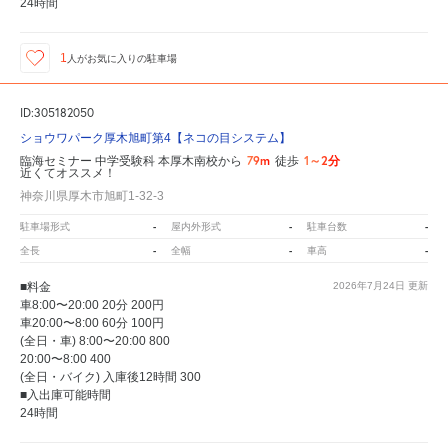
24時間
1
人が
お気に入りの駐車場
ID:305182050
ショウワパーク厚木旭町第4【ネコの目システム】
79m
1～2分
臨海セミナー 中学受験科 本厚木南校から
徒歩
近くてオススメ！
神奈川県厚木市旭町1-32-3
-
-
-
駐車場形式
屋内外形式
駐車台数
-
-
-
全長
全幅
車高
■料金
2026年7月24日
更新
車8:00〜20:00 20分 200円
車20:00〜8:00 60分 100円
(全日・車) 8:00〜20:00 800
20:00〜8:00 400
(全日・バイク) 入庫後12時間 300
■入出庫可能時間
24時間