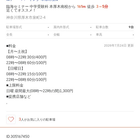
161m
3～5分
臨海セミナー 中学受験科 本厚木南校から
徒歩
近くてオススメ！
神奈川県厚木市泉町2-4
-
-
9台
駐車場形式
屋内外形式
駐車台数
-
-
-
全長
全幅
車高
■料金
2026年7月24日
更新
【月〜土祝】
08時〜22時:30分/400円
22時〜08時:60分/100円
【日曜日】
08時〜22時:15分/100円
22時〜08時:60分/100円
■上限料金
日曜:昼間最大(08時〜22時の間)1,300円
■提携店舗など
,
3
人が
お気に入りの駐車場
ID:305167450