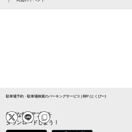
人間ドック健康診断専門施設のヘルスケア
魅惑のミチの世界へ～ひろげる東名！工事
クリニック厚木
の最前線をのぞいてみよう！～（厚木
ヘルスケアクリニック厚木
市）
株式会社湘南ハイテク企画
第二回 神奈川キングオブキッチンカーin厚
木
医療法人社団慈愛会 塩塚クリニック
旭町1丁目自治会集会室
ハウズライフ厚木二番館
西洋懐石 じょ里ぃ
株式会社りそな銀行 厚木支店
旭町どんぐり公園
駐車場予約・駐車場検索のパーキングサービス | 特P (とくぴー)
便利な特Pアプリを
ダウンロードしよう！