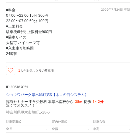
■料金
2026年7月24日
更新
07:00〜22:00 15分 300円
22:00〜07:00 60分 100円
■上限料金
駐車後6時間 上限料金900円
■駐車サイズ
大型可 ハイルーフ可
■入出庫可能時間
24時間
1
人が
お気に入りの駐車場
ID:305182051
ショウワパーク厚木旭町第3【ネコの目システム】
38m
1～2分
臨海セミナー 中学受験科 本厚木南校から
徒歩
近くてオススメ！
神奈川県厚木市旭町1-28-6
-
-
-
駐車場形式
屋内外形式
駐車台数
-
-
-
全長
全幅
車高