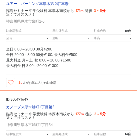
ユアー・パーキング本厚木第２駐車場
171m
3～5分
臨海セミナー 中学受験科 本厚木南校から
徒歩
近くてオススメ！
神奈川県厚木市泉町2-6
-
-
10台
駐車場形式
屋内外形式
駐車台数
-
-
-
全長
全幅
車高
全日 8:00～20:00 30分¥200
全日 20:00～8:00 60分¥100､最大料金¥500
最大料金 月～土･祝 8:00～20:00 ¥1500
最大料金 日 8:00～20:00 ¥1300
15
人が
お気に入りの駐車場
ID:305191649
カノープス厚木旭町1丁目第2
177m
3～5分
臨海セミナー 中学受験科 本厚木南校から
徒歩
近くてオススメ！
神奈川県厚木市旭町1丁目34
-
-
14台
駐車場形式
屋内外形式
駐車台数