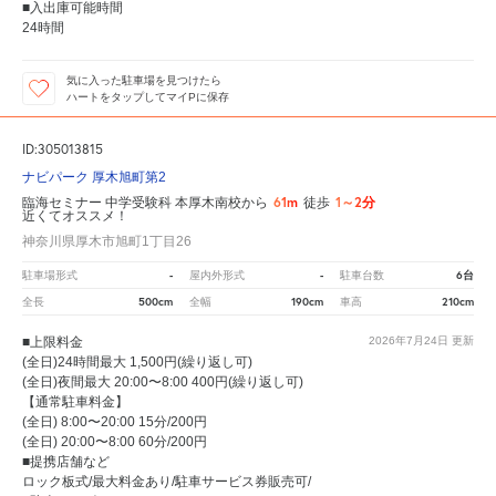
■入出庫可能時間
24時間
気に入った駐車場を見つけたら
ハートをタップしてマイPに保存
ID:305013815
ナビパーク 厚木旭町第2
61m
1～2分
臨海セミナー 中学受験科 本厚木南校から
徒歩
近くてオススメ！
神奈川県厚木市旭町1丁目26
-
-
6台
駐車場形式
屋内外形式
駐車台数
500cm
190cm
210cm
全長
全幅
車高
■上限料金
2026年7月24日
更新
(全日)24時間最大 1,500円(繰り返し可)
(全日)夜間最大 20:00〜8:00 400円(繰り返し可)
【通常駐車料金】
(全日) 8:00〜20:00 15分/200円
(全日) 20:00〜8:00 60分/200円
■提携店舗など
ロック板式/最大料金あり/駐車サービス券販売可/