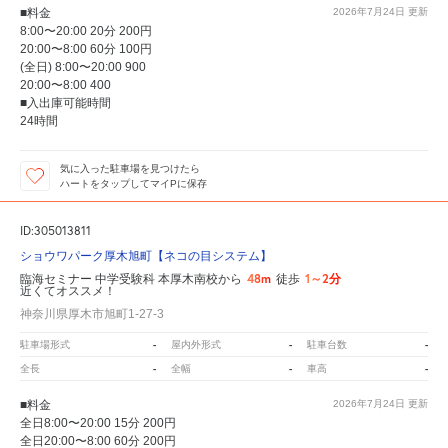
■料金
2026年7月24日
更新
8:00〜20:00 20分 200円
20:00〜8:00 60分 100円
(全日) 8:00〜20:00 900
20:00〜8:00 400
■入出庫可能時間
24時間
気に入った駐車場を見つけたら
ハートをタップしてマイPに保存
ID:305013811
ショウワパーク厚木旭町【ネコの目システム】
48m
1～2分
臨海セミナー 中学受験科 本厚木南校から
徒歩
近くてオススメ！
神奈川県厚木市旭町1-27-3
-
-
-
駐車場形式
屋内外形式
駐車台数
-
-
-
全長
全幅
車高
■料金
2026年7月24日
更新
全日8:00〜20:00 15分 200円
全日20:00〜8:00 60分 200円