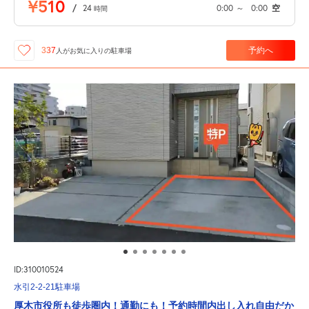
¥510
/
24
0:00
～
0:00
空
時間
予約へ
337
人が
お気に入りの駐車場
ID:310010524
水引2-2-21駐車場
厚木市役所も徒歩圏内！通勤にも！予約時間内出し入れ自由だか