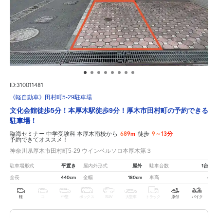
ID:310011481
《軽自動車》田村町5-29駐車場
文化会館徒歩5分！本厚木駅徒歩9分！厚木市田村町の予約できる
駐車場！
689m
9～13分
臨海セミナー 中学受験科 本厚木南校から
徒歩
予約できてオススメ！
神奈川県厚木市田村町5-29 ウインベルソロ本厚木第３
平置き
屋外
1台
駐車場形式
屋内外形式
駐車台数
440cm
180cm
-
全長
全幅
車高
軽
コ
中型
ボックス
SUV
大型車
トラック
原付
バイク