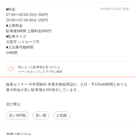
■料金
2026年7月24日
更新
07:00〜20:00 20分 200円
20:00〜07:00 60分 100円
■上限料金
駐車後6時間 上限料金900円
■駐車サイズ
大型可 ハイルーフ可
■入出庫可能時間
24時間
気に入った駐車場を見つけたら
ハートをタップしてマイPに保存
臨海セミナー 中学受験科 本厚木南校周辺の、土日・平日NaN時間とめても
最大料金が安い駐車場を4件表示しています。
並び替え
近い特P順
安い順
人気順
車種で絞り込み