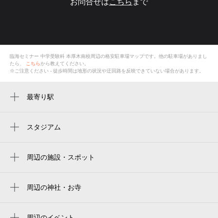
お問合せは
こちら
まで
臨海セミナー 中学受験科 本厚木南校
周辺の格安
駐車場
マップです。他の駐車場がありまし
たら、
こちら
から教えてください。
※ご注意ください - 徒歩時間は地形の状況や迂回路を反映できていない場合があります。
最寄り駅
本厚木駅
厚木駅
スタジアム
周辺にスタジアムが見つかりませんでした。
周辺の施設・スポット
臨海セミナー 中学受験科 本厚木南校
臨海セミナー 大学受験科 本厚木校
周辺の神社・お寺
カトリック厚木教会
スイス菓子 ポニイ
周辺のイベント