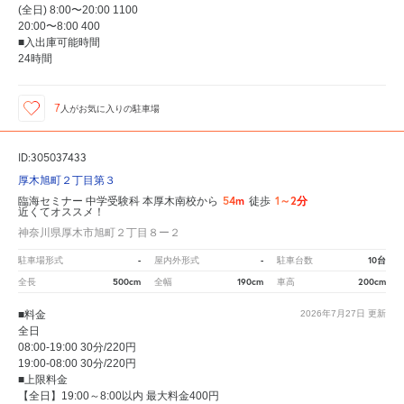
(全日) 8:00〜20:00 1100
20:00〜8:00 400
■入出庫可能時間
24時間
7
人が
お気に入りの駐車場
ID:305037433
厚木旭町２丁目第３
54m
1～2分
臨海セミナー 中学受験科 本厚木南校から
徒歩
近くてオススメ！
神奈川県厚木市旭町２丁目８ー２
-
-
10台
駐車場形式
屋内外形式
駐車台数
500cm
190cm
200cm
全長
全幅
車高
■料金
2026年7月27日
更新
全日
08:00-19:00 30分/220円
19:00-08:00 30分/220円
■上限料金
【全日】19:00～8:00以内 最大料金400円