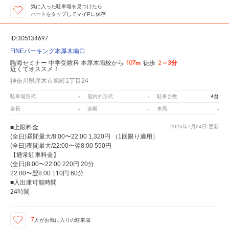
気に入った駐車場を見つけたら
ハートをタップしてマイPに保存
ID:305134697
FINEパーキング本厚木南口
107m
2～3分
臨海セミナー 中学受験科 本厚木南校から
徒歩
近くてオススメ！
神奈川県厚木市旭町1丁目24
-
-
4台
駐車場形式
屋内外形式
駐車台数
-
-
-
全長
全幅
車高
■上限料金
2026年7月24日
更新
(全日)昼間最大/8:00〜22:00 1,320円 （1回限り適用）
(全日)夜間最大/22:00〜翌8:00 550円
【通常駐車料金】
(全日)8:00〜22:00 220円 20分
22:00〜翌8:00 110円 60分
■入出庫可能時間
24時間
7
人が
お気に入りの駐車場