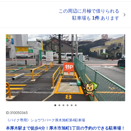
この周辺に月極で借りられる
駐車場も
1件
あります
ID:310050365
《バイク専用》ショウワパーク厚木旭町第4駐車場
本厚木駅まで徒歩4分！厚木市旭町1丁目の予約のできる駐車場！