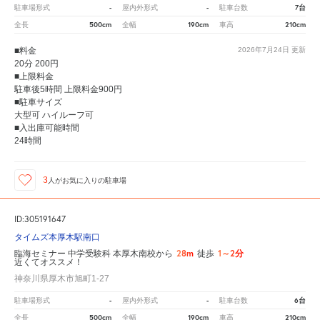
-
-
7台
駐車場形式
屋内外形式
駐車台数
500cm
190cm
210cm
全長
全幅
車高
■料金
2026年7月24日
更新
20分 200円
■上限料金
駐車後5時間 上限料金900円
■駐車サイズ
大型可 ハイルーフ可
■入出庫可能時間
24時間
3
人が
お気に入りの駐車場
ID:305191647
タイムズ本厚木駅南口
28m
1～2分
臨海セミナー 中学受験科 本厚木南校から
徒歩
近くてオススメ！
神奈川県厚木市旭町1-27
-
-
6台
駐車場形式
屋内外形式
駐車台数
500cm
190cm
210cm
全長
全幅
車高