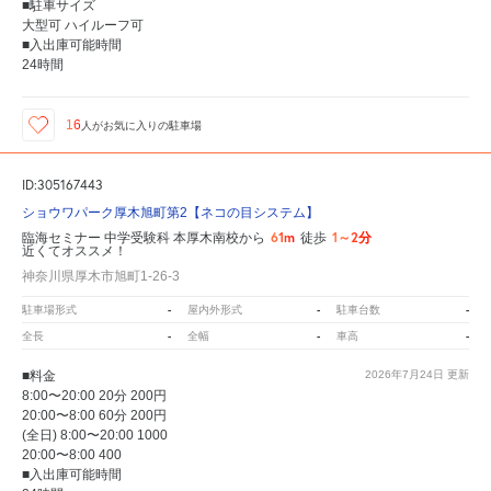
■駐車サイズ
大型可 ハイルーフ可
■入出庫可能時間
24時間
16
人が
お気に入りの駐車場
ID:305167443
ショウワパーク厚木旭町第2【ネコの目システム】
61m
1～2分
臨海セミナー 中学受験科 本厚木南校から
徒歩
近くてオススメ！
神奈川県厚木市旭町1-26-3
-
-
-
駐車場形式
屋内外形式
駐車台数
-
-
-
全長
全幅
車高
■料金
2026年7月24日
更新
8:00〜20:00 20分 200円
20:00〜8:00 60分 200円
(全日) 8:00〜20:00 1000
20:00〜8:00 400
■入出庫可能時間