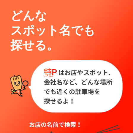
どんな
スポット名でも
探せる。