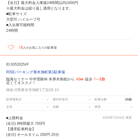
【全日】最大料金入庫後24時間以内1000円
※最大料金は繰り返し適用となります。
■駐車サイズ
大型可 ハイルーフ可
■入出庫可能時間
24時間
16
人が
お気に入りの駐車場
ID:305202169
RISEパーキング厚木旭町第1駐車場
60m
1～2分
臨海セミナー 中学受験科 本厚木南校から
徒歩
近くてオススメ！
神奈川県厚木市旭町1丁目28-10
-
-
20台
駐車場形式
屋内外形式
駐車台数
-
-
-
全長
全幅
車高
■上限料金
2026年7月24日
更新
(全日) 8時間最大 700円
【通常駐車料金】
(全日) オールタイム 200円 20分