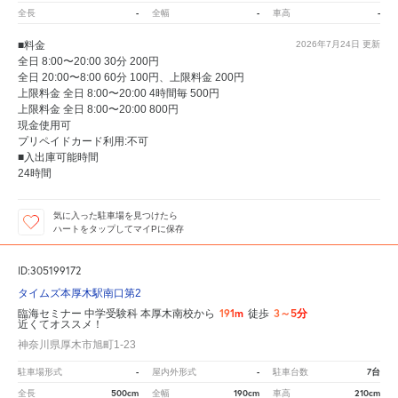
-
-
-
全長
全幅
車高
■料金
2026年7月24日
更新
全日 8:00〜20:00 30分 200円
全日 20:00〜8:00 60分 100円、上限料金 200円
上限料金 全日 8:00〜20:00 4時間毎 500円
上限料金 全日 8:00〜20:00 800円
現金使用可
プリペイドカード利用:不可
■入出庫可能時間
24時間
気に入った駐車場を見つけたら
ハートをタップしてマイPに保存
ID:305199172
タイムズ本厚木駅南口第2
191m
3～5分
臨海セミナー 中学受験科 本厚木南校から
徒歩
近くてオススメ！
神奈川県厚木市旭町1-23
-
-
7台
駐車場形式
屋内外形式
駐車台数
500cm
190cm
210cm
全長
全幅
車高