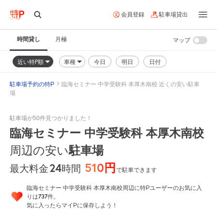
会員登録
駐車場貸出
時間貸し
月極
マップ
近い特P順
車種
今日
明日
日付
駐車場予約の特P
臨海セミナー 中学受験科 本厚木南校 近くの安い駐車
場
駐車場が50件見つかりました！
臨海セミナー 中学受験科 本厚木南校
駐車場
周辺の安い
510円
24
時間
最大料金
で駐車できます
臨海セミナー 中学受験科 本厚木南校周辺に特Pユーザーのお気に入
737
りは
件。
気に入ったらマイPに保存しよう！