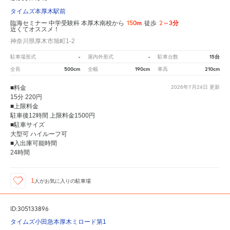
タイムズ本厚木駅前
150m
2～3分
臨海セミナー 中学受験科 本厚木南校から
徒歩
近くてオススメ！
神奈川県厚木市旭町1-2
-
-
15台
駐車場形式
屋内外形式
駐車台数
500cm
190cm
210cm
全長
全幅
車高
■料金
2026年7月24日
更新
15分 220円
■上限料金
駐車後12時間 上限料金1500円
■駐車サイズ
大型可 ハイルーフ可
■入出庫可能時間
24時間
1
人が
お気に入りの駐車場
ID:305133896
タイムズ小田急本厚木ミロード第1