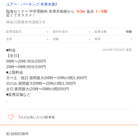
ユアー・パーキング 本厚木第2
163m
3～5分
臨海セミナー 中学受験科 本厚木南校から
徒歩
近くてオススメ！
神奈川県厚木市泉町2-6
-
-
10台
駐車場形式
屋内外形式
駐車台数
-
-
-
全長
全幅
車高
■料金
2026年7月24日
更新
【全日】
08時〜20時:30分/200円
20時〜08時:60分/100円
■上限料金
月〜土・祝日:昼間最大(08時〜20時の間)1,800円
日のみ:昼間最大(08時〜20時の間)1,300円
全日:夜間最大(20時〜08時の間)500円
■提携店舗など
,
3
人が
お気に入りの駐車場
ID:305013819