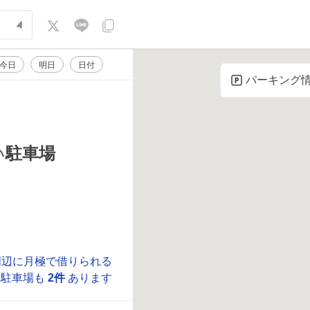
今日
明日
日付
パーキング
い
駐車場
。
周辺に月極で借りられる
駐車場も
2件
あります