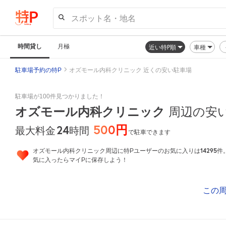
スポット名・地名
時間貸し
月極
近い特P順
車種
駐車場予約の特P
オズモール内科クリニック 近くの安い駐車場
駐車場が100件見つかりました！
オズモール内科クリニック
周辺の安
500円
24
時間
最大料金
で駐車できます
14295
オズモール内科クリニック周辺に特Pユーザーのお気に入りは
件
気に入ったらマイPに保存しよう！
この