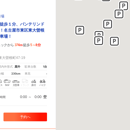
車場
徒歩１分、バンテリンド
！名古屋市東区東大曽根
車場！
374m
5～8分
ニックから
徒歩
！
大曽根町47-19
屋外
1台
屋内外形式
駐車台数
230cm
-
全幅
車高
クス
SUV
大型車
トラック
原付
バイク
0:00
～
0:00
空
時間
予約へ