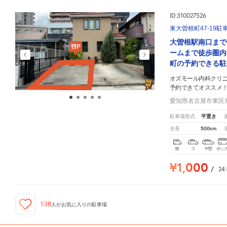
ID:310027526
東大曽根町47-19駐
大曽根駅南口まで
ームまで徒歩圏内
町の予約できる駐
オズモール内科クリ
予約できてオススメ
愛知県名古屋市東区東
平置き
駐車場形式
500cm
全長
軽
コ
中型
ボッ
¥1,000
/
24
538
人が
お気に入りの駐車場