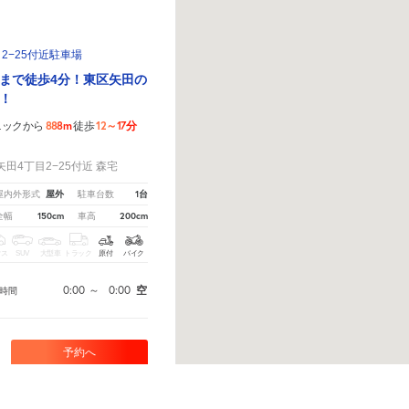
2−25付近駐車場
まで徒歩4分！東区矢田の
！
888m
12～17分
ニックから
徒歩
！
田4丁目2−25付近 森宅
屋外
1台
屋内外形式
駐車台数
150cm
200cm
全幅
車高
クス
SUV
大型車
トラック
原付
バイク
0:00
～
0:00
空
時間
予約へ
から教えてください。
※ご注意ください - 徒歩時間は地形の状況や迂回路を反映できていない場合