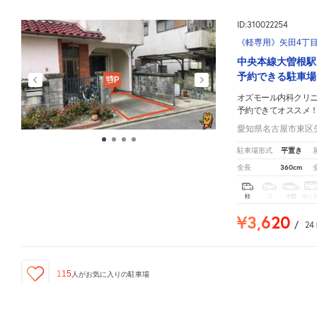
ID:310022254
《軽専用》矢田4丁目
中央本線大曽根駅
予約できる駐車場
オズモール内科クリ
予約できてオススメ
愛知県名古屋市東区矢
平置き
駐車場形式
360cm
全長
軽
コ
中型
ボッ
¥3,620
/
24
115
人が
お気に入りの駐車場
オズモール内科クリニック
周辺の格安
駐車場
マップです。他の駐車場がありましたら、
こちら