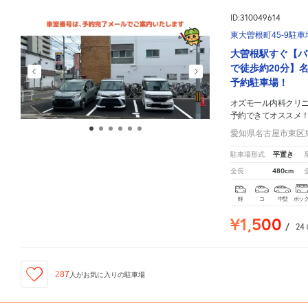
ID:310049614
東大曽根町45-9駐車
大曽根駅すぐ【バ
で徒歩約20分】
予約駐車場！
オズモール内科クリ
予約できてオススメ
愛知県名古屋市東区東
平置き
駐車場形式
480cm
全長
軽
コ
中型
ボッ
¥1,500
/
24
287
人が
お気に入りの駐車場