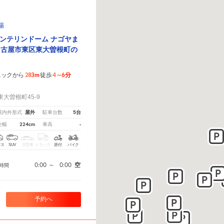
場
ンテリンドーム ナゴヤま
名古屋市東区東大曽根町の
283m
4～6分
ニックから
徒歩
！
大曽根町45-9
屋外
5台
屋内外形式
駐車台数
224cm
-
全幅
車高
クス
SUV
大型車
トラック
原付
バイク
0:00
～
0:00
空
時間
予約へ