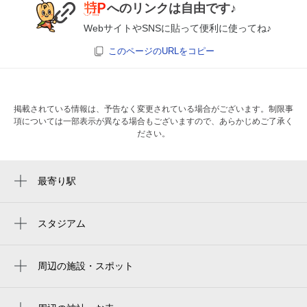
へのリンクは自由です♪
WebサイトやSNSに貼って便利に使ってね♪
このページのURLをコピー
掲載されている情報は、予告なく変更されている場合がございます。制限事
項については一部表示が異なる場合もございますので、あらかじめご了承く
ださい。
最寄り駅
大曽根駅
森下駅
スタジアム
バンテリンドーム
平安通駅
名古屋バンテリンドーム
周辺の施設・スポット
ナゴヤドーム前矢田駅
名古屋北公共職業安定所大曽根労働出張所
バンテリンドーム ナゴヤ（ナゴヤドーム）
矢田駅
オズモール内科クリニック