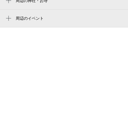
周辺の神社・お寺
Vantelin Dome Nagoya
尼ヶ坂駅
善光寺
大曽根社会保険事務所
名古屋巨蛋
志賀本通駅
周辺のイベント
プレイランドキャッスル 大曽根店
vantelin dome nagoya（バンテリンドームナ
第65回大曽根七夕まつり
ゴヤ）／ナドヤドーム
大曽根商店街振興組合
夜に憩う 徳川園夕涼み
반테린 돔 나고야
ブルーフロッグ
夏季特別展 武芸 サムライ・アスリー
バンテリンドーム名古屋
オズモールどんぐりひろば
ト
大曽根ふれあい公園
特別展 ときめく箱
大曽根年金事務所
キッズフリマ@メッツ大曽根
つどいタウン
喫茶はじまり
炉端とおでん 呼炉凪来 大曽根店