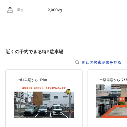
2,000kg
重さ
近くの予約できる特P駐車場
自宅
空
駐車場
で
の
き
を
周辺の検索結果を見る
貸出
？
しませんか
この駐車場から
191m
この駐車場から
26
売上GET！
費用ゼロ
カンタン