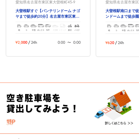
愛知県名古屋市東区東大曽根町45-9
愛知県名古屋市東区東
大曽根駅すぐ【バンテリンドーム ナゴ
大曽根駅南口まで徒
ヤまで徒歩約20分】名古屋市東区東大
ンドームまで徒歩圏
曽根町の予約駐車場！
東大曽根町の予約で
軽
コ
中型
ボックス
SUV
大型車
トラック
原付
バイク
軽
コ
中型
ボックス
SU
¥2,000
/
24h
0:00
〜
0:00
¥620
/
24h
次へ