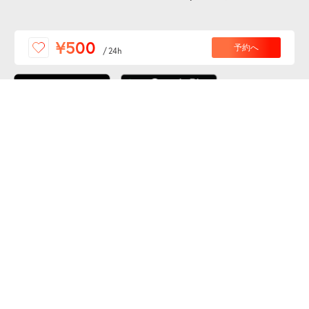
便利な特Pアプリを
¥500
予約へ
/
24h
ダウンロードしよう！
ここから「インストール」して、便利な特Pアプリを
公式 X
GETしよう
公式 Facebook
特P
会員・利用規約