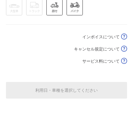
休
8月15日 (土)
0:00～24:00
8月16日 (日)
¥3,000
インボイスについて
満
キャンセル規定について
0:00～24:00
サービス料について
8月17日 (月)
¥620
空き1
0:00～24:00
利用日・車種を選択してください
8月18日 (火)
¥620
空き1
0:00～24:00
8月19日 (水)
¥620
空き1