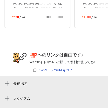
8月24日 (月)
¥620
空き1
軽
コ
中型
ボックス
SUV
大型車
トラック
原付
バイク
軽
コ
中型
ボックス
SU
¥620
/
24h
0:00
〜
0:00
¥1,500
/
24h
0:00～24:00
8月25日 (火)
¥3,000
空き1
0:00～24:00
8月26日 (水)
¥3,000
へのリンクは自由です♪
満
WebサイトやSNSに貼って便利に使ってね♪
0:00～24:00
このページのURLをコピー
8月27日 (木)
¥3,000
空き1
最寄り駅
ナゴヤドーム前矢田駅
0:00～24:00
大曽根駅
8月28日 (金)
¥620
スタジアム
空き1
バンテリンドーム
森下駅