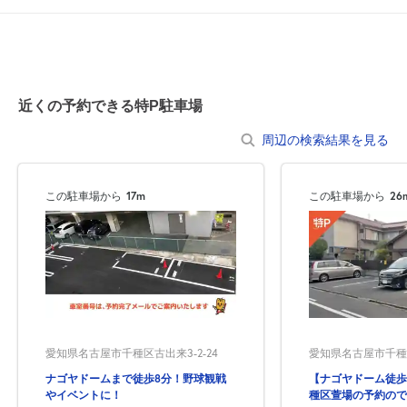
0:00～24:00
8月20日 (木)
¥620
空き1
近くの予約できる特P駐車場
0:00～24:00
周辺の検索結果を見る
8月21日 (金)
¥2,200
満
この駐車場から
17m
この駐車場から
26
0:00～24:00
8月22日 (土)
¥2,200
空き1
0:00～24:00
8月23日 (日)
¥2,200
空き1
愛知県名古屋市千種区古出来3-2-24
愛知県名古屋市千種区
ナゴヤドームまで徒歩8分！野球観戦
【ナゴヤドーム徒歩
0:00～24:00
やイベントに！
種区萱場の予約ので