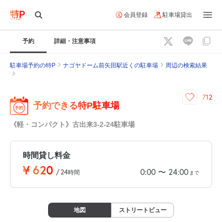
会員登録
駐車場貸出
予約
詳細・注意事項
駐車場予約の特P
ナゴヤドーム前矢田駅近くの駐車場
周辺の検索結果
712
予約できる特P駐車場
《軽・コンパクト》古出来3-2-24駐車場
時間貸し料金
¥
620
0:00
24:00
〜
/
24
時間
まで
地図
ストリートビュー