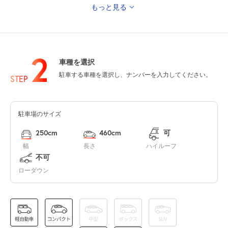
もっと見る
0:00～24:00
8月11日 (火)
¥2,200
山の日
満
2
車種を選択
0:00～24:00
駐車する車種を選択し、ナンバーを入力してください。
STEP
8月12日 (水)
¥2,200
満
駐車場のサイズ
0:00～24:00
8月13日 (木)
¥2,200
250cm
460cm
可
満
幅
長さ
ハイルーフ
不可
ローダウン
休
8月14日 (金)