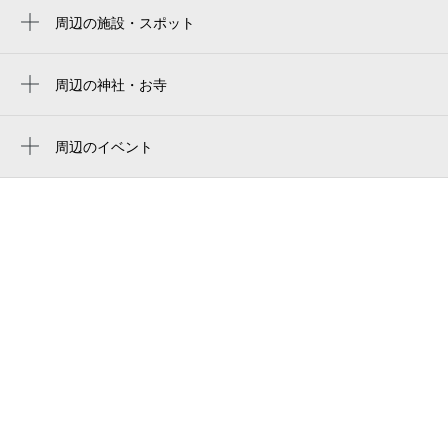
名古屋バンテリンドーム
周辺の施設・スポット
砂田橋駅
0:00～24:00
笑天
バンテリンドーム ナゴヤ（ナゴヤドーム）
8月29日 (土)
¥620
矢田駅
空き1
ムーンライト
周辺の神社・お寺
Vantelin Dome Nagoya
今池駅
成蓮院
まいける
名古屋巨蛋
0:00～24:00
車道駅
須佐之男社
周辺のイベント
武道具専門店 伊藤繁吉商店
8月30日 (日)
¥620
vantelin dome nagoya（バンテリンドームナ
周辺にイベントが見つかりませんでした。
千種駅
正覚寺
空き1
ゴヤ）／ナドヤドーム
studio twclo
반테린 돔 나고야
古出来町第7号線
0:00～24:00
8月31日 (月)
¥620
バンテリンドーム名古屋
古出来公園
空き1
北千種一丁目第1号線
0:00～24:00
中日ビル
9月1日 (火)
¥2,200
s-fort北千種
空き1
東区古出来1丁目ms
0:00～24:00
マークスクエア