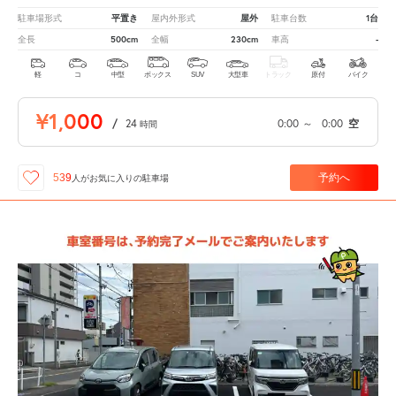
平置き
屋外
1台
駐車場形式
屋内外形式
駐車台数
500cm
230cm
-
全長
全幅
車高
軽
コ
中型
ボックス
SUV
大型車
トラック
原付
バイク
¥1,000
/
24
0:00
～
0:00
空
時間
予約へ
539
人が
お気に入りの駐車場