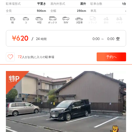
平置き
屋外
1台
駐車場形式
屋内外形式
駐車台数
500cm
250cm
-
全長
全幅
車高
軽
コ
中型
ボックス
SUV
大型車
トラック
原付
バイク
¥620
/
24
0:00
～
0:00
空
時間
予約へ
72
人が
お気に入りの駐車場