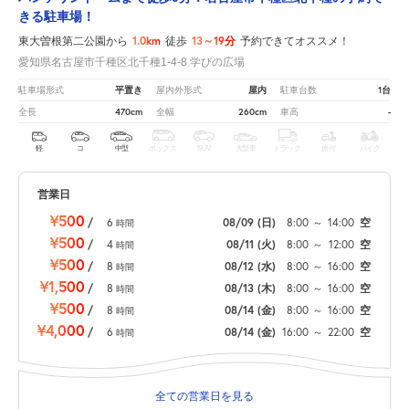
きる駐車場！
1.0km
13～19分
東大曽根第二公園から
徒歩
予約できてオススメ！
愛知県名古屋市千種区北千種1-4-8 学びの広場
平置き
屋内
1台
駐車場形式
屋内外形式
駐車台数
470cm
260cm
-
全長
全幅
車高
軽
コ
中型
ボックス
SUV
大型車
トラック
原付
バイク
営業日
¥500
/
6
08/09
(日)
8:00
～
14:00
空
時間
¥500
/
4
08/11
(火)
8:00
～
12:00
空
時間
¥500
/
8
08/12
(水)
8:00
～
16:00
空
時間
¥1,500
/
8
08/13
(木)
8:00
～
16:00
空
時間
¥500
/
8
08/14
(金)
8:00
～
16:00
空
時間
¥4,000
/
6
08/14
(金)
16:00
～
22:00
空
時間
全ての営業日を見る