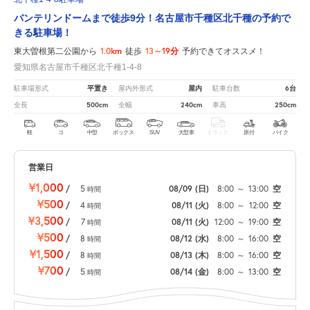
バンテリンドームまで徒歩9分！名古屋市千種区北千種の予約で
きる駐車場！
1.0km
13～19分
東大曽根第二公園から
徒歩
予約できてオススメ！
愛知県名古屋市千種区北千種1-4-8
平置き
屋内
6台
駐車場形式
屋内外形式
駐車台数
500cm
240cm
250cm
全長
全幅
車高
軽
コ
中型
ボックス
SUV
大型車
トラック
原付
バイク
営業日
¥1,000
/
5
08/09
(日)
8:00
～
13:00
空
時間
¥500
/
4
08/11
(火)
8:00
～
12:00
空
時間
¥3,500
/
7
08/11
(火)
12:00
～
19:00
空
時間
¥500
/
8
08/12
(水)
8:00
～
16:00
空
時間
¥1,500
/
8
08/13
(木)
8:00
～
16:00
空
時間
¥700
/
5
08/14
(金)
8:00
～
13:00
空
時間