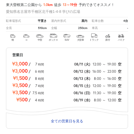
1.0km
13～19分
東大曽根第二公園から
徒歩
予約できてオススメ！
愛知県名古屋市千種区北千種1-4-8 学びの広場
平置き
屋内
4台
駐車場形式
屋内外形式
駐車台数
510cm
250cm
-
全長
全幅
車高
軽
コ
中型
ボックス
SUV
大型車
トラック
原付
バイク
営業日
¥3,000
/
7
08/11
(火)
12:00
～
19:00
空
時間
¥3,000
/
6
08/12
(水)
16:00
～
22:00
空
時間
¥1,500
/
8
08/13
(木)
8:00
～
16:00
空
時間
¥3,500
/
7
08/15
(土)
12:00
～
19:00
空
時間
¥3,500
/
7.5
08/16
(日)
11:30
～
19:00
空
時間
¥500
/
4
08/19
(水)
8:00
～
12:00
空
時間
全ての営業日を見る