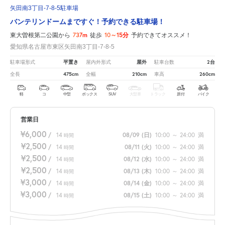
矢田南3丁目-7-8-5駐車場
バンテリンドームまですぐ！予約できる駐車場！
737m
10～15分
東大曽根第二公園から
徒歩
予約できてオススメ！
愛知県名古屋市東区矢田南3丁目-7-8-5
平置き
屋外
2台
駐車場形式
屋内外形式
駐車台数
475cm
210cm
260cm
全長
全幅
車高
軽
コ
中型
ボックス
SUV
大型車
トラック
原付
バイク
営業日
¥6,000
/
14
08/09
(日)
10:00
～
24:00
満
時間
¥2,500
/
14
08/11
(火)
10:00
～
24:00
満
時間
¥2,500
/
14
08/12
(水)
10:00
～
24:00
満
時間
¥2,500
/
14
08/13
(木)
10:00
～
24:00
満
時間
¥3,000
/
14
08/14
(金)
10:00
～
24:00
満
時間
¥3,000
/
14
08/15
(土)
10:00
～
24:00
満
時間