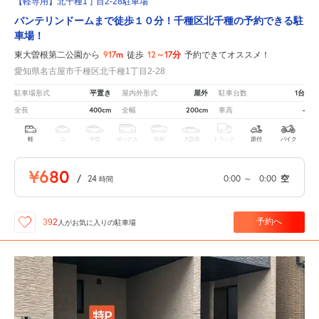
【軽専用】北千種1丁目2-28駐車場
バンテリンドームまで徒歩１０分！千種区北千種の予約できる駐
車場！
917m
12～17分
東大曽根第二公園から
徒歩
予約できてオススメ！
愛知県名古屋市千種区北千種1丁目2-28
平置き
屋外
1台
駐車場形式
屋内外形式
駐車台数
400cm
200cm
-
全長
全幅
車高
軽
コ
中型
ボックス
SUV
大型車
トラック
原付
バイク
¥680
/
24
0:00
～
0:00
空
時間
予約へ
392
人が
お気に入りの駐車場