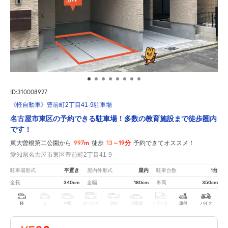
ID:310008927
《軽自動車》豊前町2丁目41-9駐車場
名古屋市東区の予約できる駐車場！多数の教育施設まで徒歩圏内
です！
997m
13～19分
東大曽根第二公園から
徒歩
予約できてオススメ！
愛知県名古屋市東区豊前町2丁目41-9
平置き
屋内
1台
駐車場形式
屋内外形式
駐車台数
340cm
180cm
350cm
全長
全幅
車高
軽
コ
中型
ボックス
SUV
大型車
トラック
原付
バイク