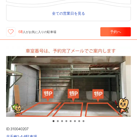
全ての営業日を見る
予約へ
68
人が
お気に入りの駐車場
ID:310040207
北千種1-4-8駐車場