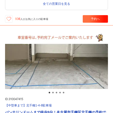
全ての営業日を見る
予約へ
936
人が
お気に入りの駐車場
ID:310047415
【中型車まで】北千種1-4-8駐車場
バンテリンドームまで徒歩9分！名古屋市千種区北千種の予約で