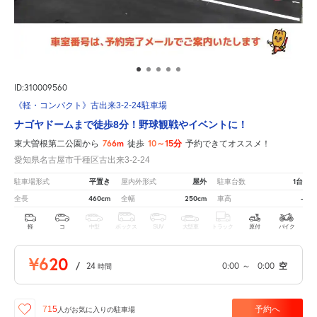
ID:310009560
《軽・コンパクト》古出来3-2-24駐車場
ナゴヤドームまで徒歩8分！野球観戦やイベントに！
766m
10～15分
東大曽根第二公園から
徒歩
予約できてオススメ！
愛知県名古屋市千種区古出来3-2-24
平置き
屋外
1台
駐車場形式
屋内外形式
駐車台数
460cm
250cm
-
全長
全幅
車高
軽
コ
中型
ボックス
SUV
大型車
トラック
原付
バイク
¥620
/
24
0:00
～
0:00
空
時間
予約へ
715
人が
お気に入りの駐車場