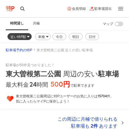
会員登録
駐車場貸出
時間貸し
月極
マップ
近い特P順
車種
今日
明日
日付
駐車場予約の特P
東大曽根第二公園 近くの安い駐車場
駐車場が50件見つかりました！
東大曽根第二公園
周辺の安い
駐車場
500円
24
時間
最大料金
で駐車できます
15704
東大曽根第二公園周辺に特Pユーザーのお気に入りは
件。
気に入ったらマイPに保存しよう！
この周辺に月極で借りられる
駐車場も
2件
あります