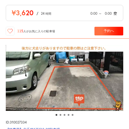
¥3,620
/
24
0:00
～
0:00
空
時間
予約へ
115
人が
お気に入りの駐車場
ID:310027334