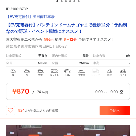
ID:310018739
【EV充電器付】矢田南駐車場
【EV充電器付】バンテリンドームナゴヤまで徒歩12分！予約制
なので野球・イベント観戦にオススメ！
586m
8～12分
東大曽根第二公園から
徒歩
予約できてオススメ！
愛知県名古屋市東区矢田南1丁目6-27
平置き
屋外
1台
駐車場形式
屋内外形式
駐車台数
500cm
250cm
-
全長
全幅
車高
軽
コ
中型
ボックス
SUV
大型車
トラック
原付
バイク
¥870
/
24
0:00
～
0:00
空
時間
予約へ
924
人が
お気に入りの駐車場