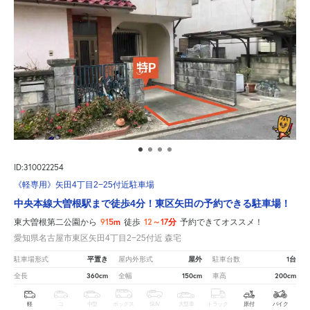
ID:310022254
《軽専用》矢田4丁目2−25付近駐車場
中央本線大曽根駅まで徒歩4分！東区矢田の予約できる駐車場！
915m
12～17分
東大曽根第二公園から
徒歩
予約できてオススメ！
愛知県名古屋市東区矢田4丁目2−25付近 森宅
平置き
屋外
1台
駐車場形式
屋内外形式
駐車台数
360cm
150cm
200cm
全長
全幅
車高
軽
コ
中型
ボックス
SUV
大型車
トラック
原付
バイク