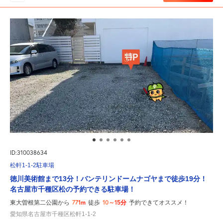
ID:310038634
松軒1-1-2駐車場
徳川美術館まで13分！バンテリンドームナゴヤまで徒歩19分！
名古屋市千種区松の予約できる駐車場！
771m
10～15分
東大曽根第二公園から
徒歩
予約できてオススメ！
愛知県名古屋市千種区松軒1-1-2