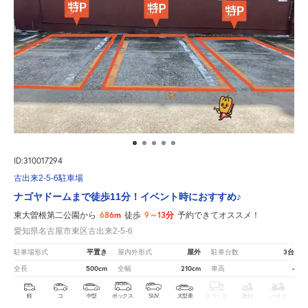
ID:310017294
古出来2-5-6駐車場
ナゴヤドームまで徒歩11分！イベント時におすすめ♪
686m
9～13分
東大曽根第二公園から
徒歩
予約できてオススメ！
愛知県名古屋市東区古出来2-5-6
平置き
屋外
3台
駐車場形式
屋内外形式
駐車台数
500cm
210cm
-
全長
全幅
車高
軽
コ
中型
ボックス
SUV
大型車
トラック
原付
バイク