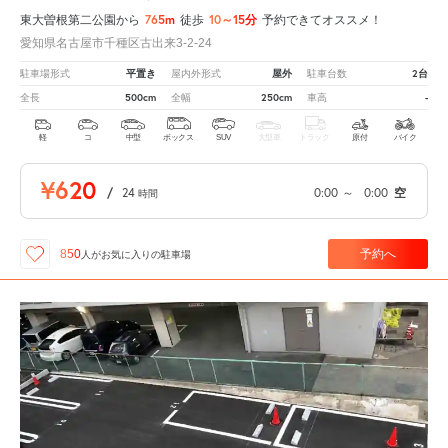
765m
10～15分
東大曽根第二公園から
徒歩
予約できてオススメ！
愛知県名古屋市千種区古出来3-2-24
平置き
屋外
2台
駐車場形式
屋内外形式
駐車台数
500cm
250cm
-
全長
全幅
車高
軽
コ
中型
ボックス
SUV
大型車
トラック
原付
バイク
¥620
/
24
0:00
～
0:00
空
時間
予約へ
850
人が
お気に入りの駐車場