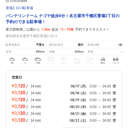
ID:310050888
萱場2-10-3駐車場
バンテリンドーム ナゴヤ徒歩8分！名古屋市千種区萱場2丁目の
予約のできる駐車場！
1.0km
13～19分
東大曽根第二公園から
徒歩
予約できてオススメ！
愛知県名古屋市千種区萱場2-10-3
平置き
屋外
1台
駐車場形式
屋内外形式
駐車台数
450cm
200cm
-
全長
全幅
車高
軽
コ
中型
ボックス
SUV
大型車
トラック
原付
バイク
営業日
¥3,120
/
24
08/17
(月)
0:00
～
24:00
空
時間
¥3,120
/
24
08/18
(火)
0:00
～
24:00
空
時間
¥3,120
/
24
08/19
(水)
0:00
～
24:00
空
時間
¥3,120
/
24
08/20
(木)
0:00
～
24:00
空
時間
¥3,120
/
24
08/21
(金)
0:00
～
24:00
空
時間
¥3,120
/
24
08/22
(土)
0:00
～
24:00
空
時間