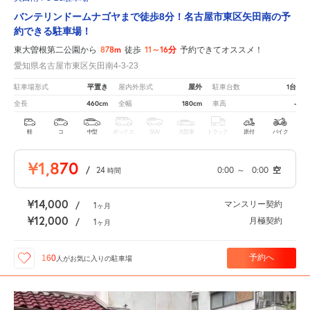
バンテリンドームナゴヤまで徒歩8分！名古屋市東区矢田南の予
約できる駐車場！
878m
11～16分
東大曽根第二公園から
徒歩
予約できてオススメ！
愛知県名古屋市東区矢田南4-3-23
平置き
屋外
1台
駐車場形式
屋内外形式
駐車台数
460cm
180cm
-
全長
全幅
車高
軽
コ
中型
ボックス
SUV
大型車
トラック
原付
バイク
¥1,870
/
24
0:00
～
0:00
空
時間
¥14,000
マンスリー契約
/
1
ヶ月
¥12,000
月極契約
/
1
ヶ月
予約へ
160
人が
お気に入りの駐車場