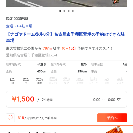
ID:310005988
萱場1-1-4駐車場
【ナゴヤドーム徒歩8分】名古屋市千種区萱場の予約のできる駐
車場
787m
10～15分
東大曽根第二公園から
徒歩
予約できてオススメ！
愛知県名古屋市千種区萱場1-1-4
平置き
屋外
1台
駐車場形式
屋内外形式
駐車台数
450cm
250cm
-
全長
全幅
車高
軽
コ
中型
ボックス
SUV
大型車
トラック
原付
バイク
¥1,500
/
24
0:00
～
0:00
空
時間
予約へ
618
人が
お気に入りの駐車場