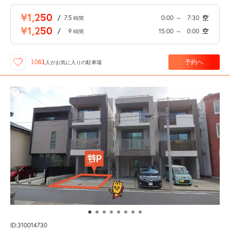
¥1,250
/
7.5
0:00
～
7:30
空
時間
¥1,250
/
9
15:00
～
0:00
空
時間
予約へ
1061
人が
お気に入りの駐車場
ID:310014730