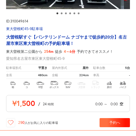
ID:310049614
東大曽根町45-9駐車場
大曽根駅すぐ【バンテリンドーム ナゴヤまで徒歩約20分】名古
屋市東区東大曽根町の予約駐車場！
254m
4～6分
東大曽根第二公園から
徒歩
予約できてオススメ！
愛知県名古屋市東区東大曽根町45-9
平置き
屋外
5台
駐車場形式
屋内外形式
駐車台数
480cm
224cm
-
全長
全幅
車高
軽
コ
中型
ボックス
SUV
大型車
トラック
原付
バイク
¥1,500
/
24
0:00
～
0:00
空
時間
予約へ
290
人が
お気に入りの駐車場