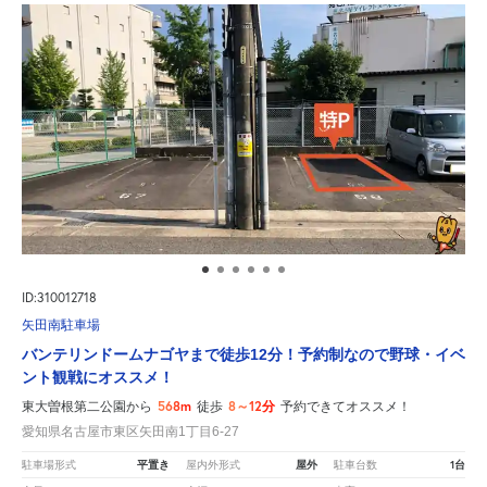
ID:310012718
矢田南駐車場
バンテリンドームナゴヤまで徒歩12分！予約制なので野球・イベ
ント観戦にオススメ！
568m
8～12分
東大曽根第二公園から
徒歩
予約できてオススメ！
愛知県名古屋市東区矢田南1丁目6-27
平置き
屋外
1台
駐車場形式
屋内外形式
駐車台数