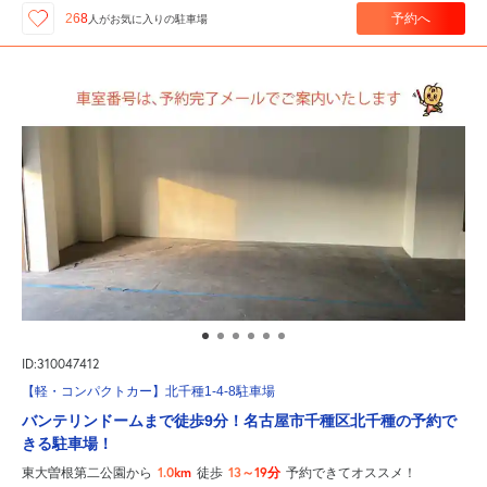
予約へ
268
人が
お気に入りの駐車場
ID:310047412
【軽・コンパクトカー】北千種1-4-8駐車場
バンテリンドームまで徒歩9分！名古屋市千種区北千種の予約で
きる駐車場！
1.0km
13～19分
東大曽根第二公園から
徒歩
予約できてオススメ！