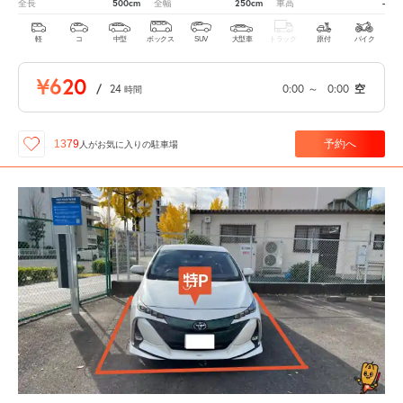
500cm
250cm
-
全長
全幅
車高
軽
コ
中型
ボックス
SUV
大型車
トラック
原付
バイク
¥620
/
24
0:00
～
0:00
空
時間
予約へ
1379
人が
お気に入りの駐車場