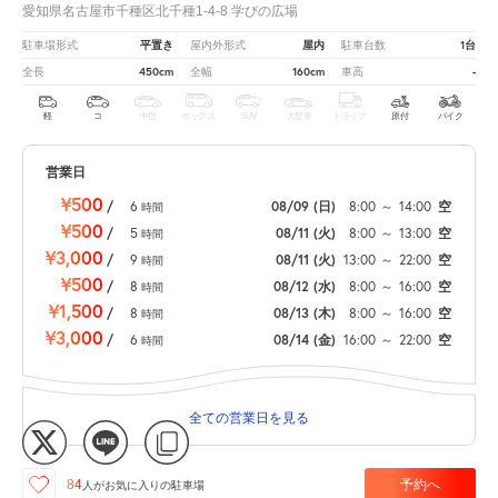
愛知県名古屋市千種区北千種1-4-8 学びの広場
平置き
屋内
1台
駐車場形式
屋内外形式
駐車台数
450cm
160cm
-
全長
全幅
車高
軽
コ
中型
ボックス
SUV
大型車
トラック
原付
バイク
営業日
¥500
/
6
08/09
(日)
8:00
～
14:00
空
時間
¥500
/
5
08/11
(火)
8:00
～
13:00
空
時間
¥3,000
/
9
08/11
(火)
13:00
～
22:00
空
時間
¥500
/
8
08/12
(水)
8:00
～
16:00
空
時間
¥1,500
/
8
08/13
(木)
8:00
～
16:00
空
時間
¥3,000
/
6
08/14
(金)
16:00
～
22:00
空
時間
全ての営業日を見る
予約へ
84
人が
お気に入りの駐車場