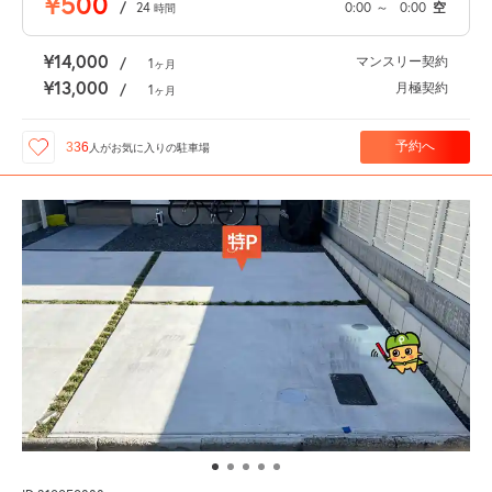
¥500
/
24
0:00
～
0:00
空
時間
¥14,000
マンスリー契約
/
1
ヶ月
¥13,000
月極契約
/
1
ヶ月
予約へ
336
人が
お気に入りの駐車場