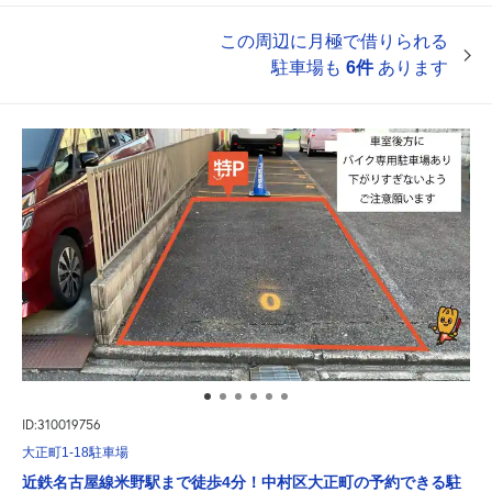
この周辺に月極で借りられる
駐車場も
6件
あります
ID:310019756
大正町1-18駐車場
近鉄名古屋線米野駅まで徒歩4分！中村区大正町の予約できる駐