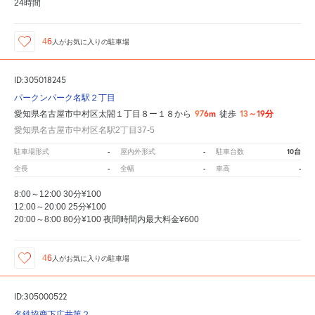
24時間
46
人が
お気に入りの駐車場
ID:305018245
パークンパーク名駅２丁目
976m
13～19分
愛知県名古屋市中村区太閤１丁目８ー１８から
徒歩
愛知県名古屋市中村区名駅2丁目37-5
-
-
10台
駐車場形式
屋内外形式
駐車台数
-
-
-
全長
全幅
車高
8:00～12:00 30分¥100
12:00～20:00 25分¥100
20:00～8:00 80分¥100 夜間時間内最大料金¥600
46
人が
お気に入りの駐車場
ID:305000522
名鉄協商下広井第２