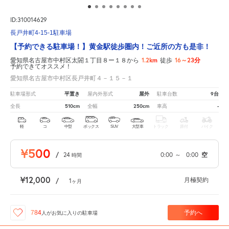
ID:310014629
長戸井町4-15-1駐車場
【予約できる駐車場！】黄金駅徒歩圏内！ご近所の方も是非！
1.2km
16～23分
愛知県名古屋市中村区太閤１丁目８ー１８から
徒歩
予約できてオススメ！
愛知県名古屋市中村区長戸井町４－１５－１
平置き
屋外
9台
駐車場形式
屋内外形式
駐車台数
510cm
250cm
-
全長
全幅
車高
軽
コ
中型
ボックス
SUV
大型車
トラック
原付
バイク
¥500
/
24
0:00
～
0:00
空
時間
¥12,000
月極契約
/
1
ヶ月
予約へ
784
人が
お気に入りの駐車場