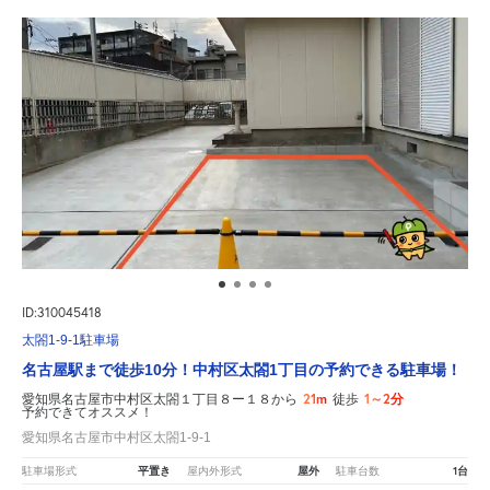
ID:310045418
太閤1-9-1駐車場
名古屋駅まで徒歩10分！中村区太閤1丁目の予約できる駐車場！
21m
1～2分
愛知県名古屋市中村区太閤１丁目８ー１８から
徒歩
予約できてオススメ！
愛知県名古屋市中村区太閤1-9-1
平置き
屋外
1台
駐車場形式
屋内外形式
駐車台数