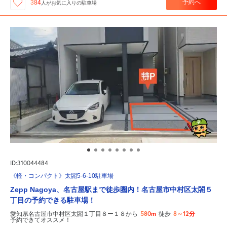
予約へ
384
人が
お気に入りの駐車場
ID:310044484
《軽・コンパクト》太閤5-6-10駐車場
Zepp Nagoya、名古屋駅まで徒歩圏内！名古屋市中村区太閤５
丁目の予約できる駐車場！
580m
8～12分
愛知県名古屋市中村区太閤１丁目８ー１８から
徒歩
予約できてオススメ！