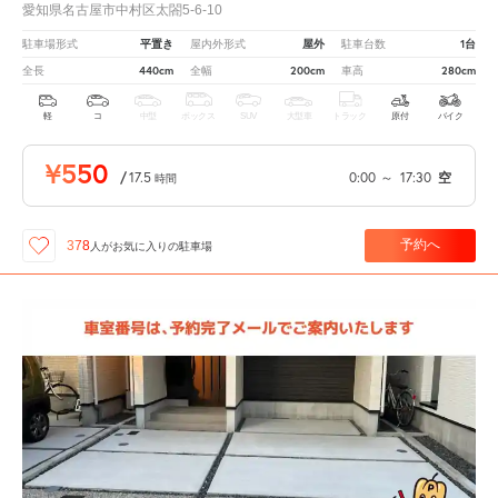
愛知県名古屋市中村区太閤5-6-10
平置き
屋外
1台
駐車場形式
屋内外形式
駐車台数
440cm
200cm
280cm
全長
全幅
車高
軽
コ
中型
ボックス
SUV
大型車
トラック
原付
バイク
¥550
/
17.5
0:00
～
17:30
空
時間
予約へ
378
人が
お気に入りの駐車場