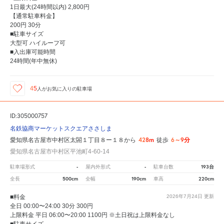
1日最大(24時間以内) 2,800円
【通常駐車料金】
200円 30分
■駐車サイズ
大型可 ハイルーフ可
■入出庫可能時間
24時間(年中無休)
45
人が
お気に入りの駐車場
ID:305000757
名鉄協商マーケットスクエアささしま
428m
6～9分
愛知県名古屋市中村区太閤１丁目８ー１８から
徒歩
愛知県名古屋市中村区平池町4-60-14
-
-
193台
駐車場形式
屋内外形式
駐車台数
500cm
190cm
220cm
全長
全幅
車高
■料金
2026年7月24日
更新
全日 00:00〜24:00 30分 300円
上限料金 平日 06:00〜20:00 1100円 ※土日祝は上限料金なし
■駐車サイズ