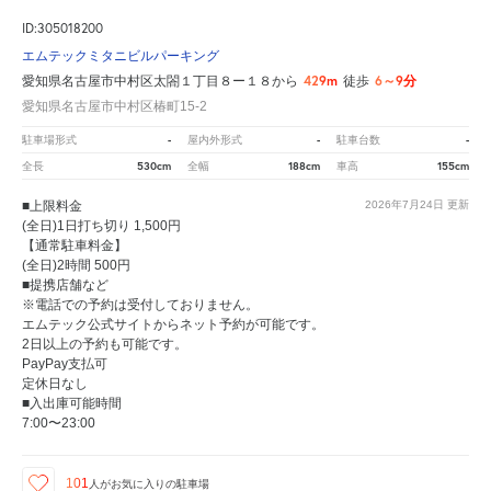
ID:305018200
エムテックミタニビルパーキング
429m
6～9分
愛知県名古屋市中村区太閤１丁目８ー１８から
徒歩
愛知県名古屋市中村区椿町15-2
-
-
-
駐車場形式
屋内外形式
駐車台数
530cm
188cm
155cm
全長
全幅
車高
■上限料金
2026年7月24日
更新
(全日)1日打ち切り 1,500円
【通常駐車料金】
(全日)2時間 500円
■提携店舗など
※電話での予約は受付しておりません。
エムテック公式サイトからネット予約が可能です。
2日以上の予約も可能です。
PayPay支払可
定休日なし
■入出庫可能時間
7:00〜23:00
101
人が
お気に入りの駐車場