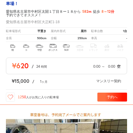
車場！
582m
8～12分
愛知県名古屋市中村区太閤１丁目８ー１８から
徒歩
予約できてオススメ！
愛知県名古屋市中村区大正町1-18
平置き
屋外
1台
駐車場形式
屋内外形式
駐車台数
500cm
250cm
-
全長
全幅
車高
軽
コ
中型
ボックス
SUV
大型車
トラック
原付
バイク
¥620
/
24
0:00
～
0:00
空
時間
¥15,000
マンスリー契約
/
1
ヶ月
予約へ
1250
人が
お気に入りの駐車場