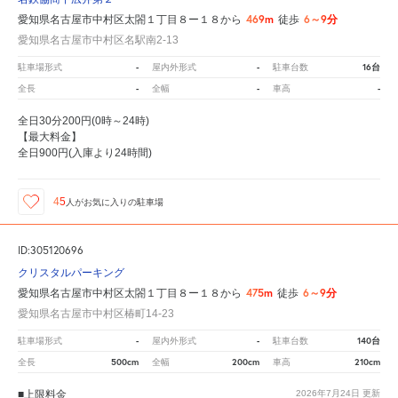
469m
6～9分
愛知県名古屋市中村区太閤１丁目８ー１８から
徒歩
愛知県名古屋市中村区名駅南2-13
-
-
16台
駐車場形式
屋内外形式
駐車台数
-
-
-
全長
全幅
車高
全日30分200円(0時～24時)
【最大料金】
全日900円(入庫より24時間)
45
人が
お気に入りの駐車場
ID:305120696
クリスタルパーキング
475m
6～9分
愛知県名古屋市中村区太閤１丁目８ー１８から
徒歩
愛知県名古屋市中村区椿町14-23
-
-
140台
駐車場形式
屋内外形式
駐車台数
500cm
200cm
210cm
全長
全幅
車高
■上限料金
2026年7月24日
更新