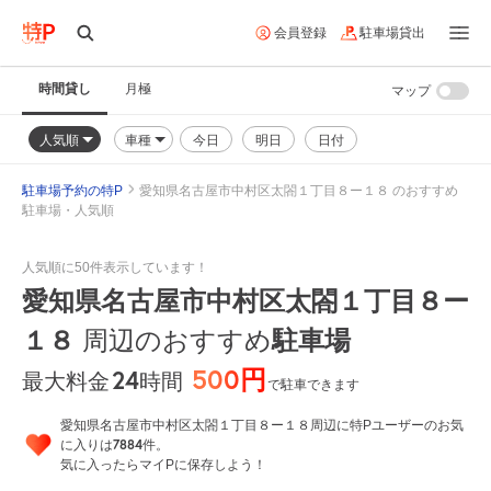
会員登録
駐車場貸出
時間貸し
月極
マップ
人気順
車種
今日
明日
日付
駐車場予約の特P
愛知県名古屋市中村区太閤１丁目８ー１８ のおすすめ
駐車場・人気順
人気順に50件表示しています！
愛知県名古屋市中村区太閤１丁目８ー
１８
駐車場
周辺のおすすめ
500円
24
時間
最大料金
で駐車できます
愛知県名古屋市中村区太閤１丁目８ー１８周辺に特Pユーザーのお気
7884
に入りは
件。
気に入ったらマイPに保存しよう！