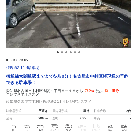
ID:310031089
権現通2-11-4駐車場
桜通線太閤通駅までまで徒歩8分！名古屋市中村区権現通の予約
できる駐車場！
769m
10～15分
愛知県名古屋市中村区太閤１丁目８ー１８から
徒歩
予約できてオススメ！
愛知県名古屋市中村区権現通2-11-4 レジデンスアイ
平置き
屋外
2台
駐車場形式
屋内外形式
駐車台数
500cm
250cm
-
全長
全幅
車高
軽
コ
中型
ボックス
SUV
大型車
トラック
原付
バイク