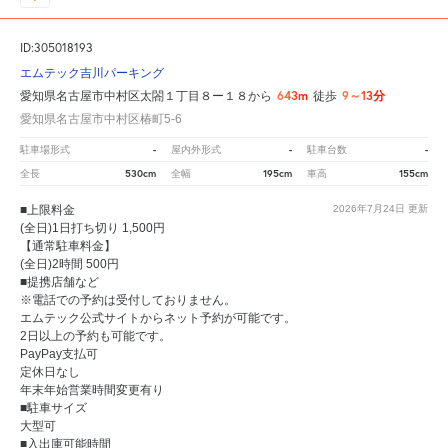
ID:305018193
エムテック吉川パーキング
643m
9～13分
愛知県名古屋市中村区太閤１丁目８ー１８から
徒歩
愛知県名古屋市中村区椿町5-6
-
-
-
駐車場形式
屋内外形式
駐車台数
530cm
195cm
155cm
全長
全幅
車高
■上限料金
2026年7月24日
更新
(全日)1日打ち切り 1,500円
【通常駐車料金】
(全日)2時間 500円
■提携店舗など
※電話での予約は受付しておりません。
エムテック公式サイトからネット予約が可能です。
2日以上の予約も可能です。
PayPay支払可
定休日なし
年末年始営業時間変更有り
■駐車サイズ
大型可
■入出庫可能時間