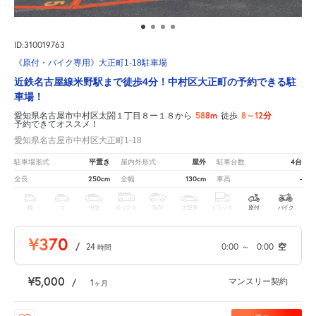
ID:310019763
《原付・バイク専用》大正町1-18駐車場
近鉄名古屋線米野駅まで徒歩4分！中村区大正町の予約できる駐
車場！
588m
8～12分
愛知県名古屋市中村区太閤１丁目８ー１８から
徒歩
予約できてオススメ！
愛知県名古屋市中村区大正町1-18
平置き
屋外
4台
駐車場形式
屋内外形式
駐車台数
250cm
130cm
-
全長
全幅
車高
軽
コ
中型
ボックス
SUV
大型車
トラック
原付
バイク
¥370
/
24
0:00
～
0:00
空
時間
¥5,000
マンスリー契約
/
1
ヶ月