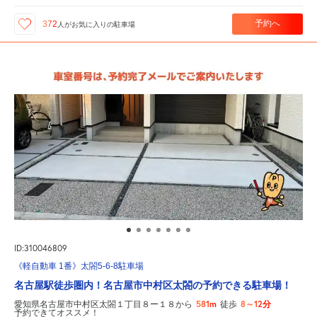
予約へ
372
人が
お気に入りの駐車場
ID:310046809
《軽自動車 1番》太閤5-6-8駐車場
名古屋駅徒歩圏内！名古屋市中村区太閤の予約できる駐車場！
581m
8～12分
愛知県名古屋市中村区太閤１丁目８ー１８から
徒歩
予約できてオススメ！