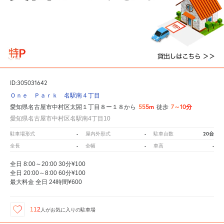
ID:305031642
Ｏｎｅ Ｐａｒｋ 名駅南４丁目
555m
7～10分
愛知県名古屋市中村区太閤１丁目８ー１８から
徒歩
愛知県名古屋市中村区名駅南4丁目10
-
-
20台
駐車場形式
屋内外形式
駐車台数
-
-
-
全長
全幅
車高
全日 8:00～20:00 30分¥100
全日 20:00～8:00 60分¥100
最大料金 全日 24時間¥600
112
人が
お気に入りの駐車場