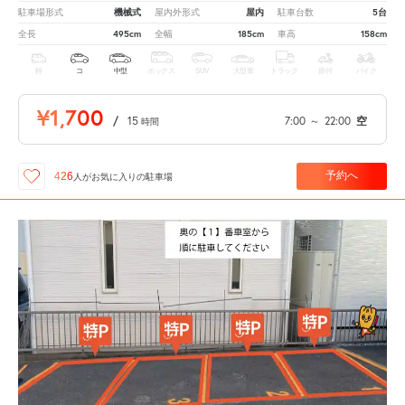
機械式
屋内
5台
駐車場形式
屋内外形式
駐車台数
495cm
185cm
158cm
全長
全幅
車高
軽
コ
中型
ボックス
SUV
大型車
トラック
原付
バイク
¥1,700
/
15
7:00
～
22:00
空
時間
予約へ
426
人が
お気に入りの駐車場