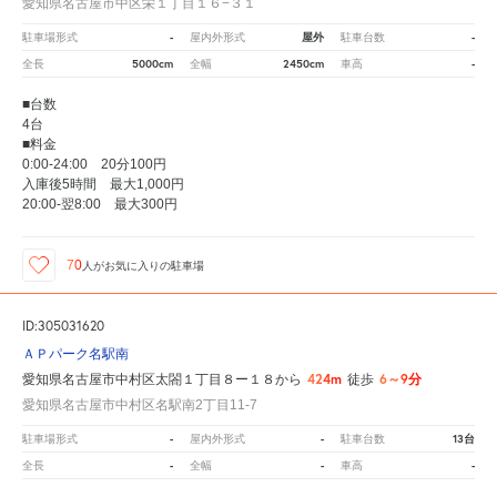
愛知県名古屋市中区栄１丁目１６−３１
-
屋外
-
駐車場形式
屋内外形式
駐車台数
5000cm
2450cm
-
全長
全幅
車高
■台数
4台
■料金
0:00-24:00 20分100円
入庫後5時間 最大1,000円
20:00-翌8:00 最大300円
70
人が
お気に入りの駐車場
ID:305031620
ＡＰパーク名駅南
424m
6～9分
愛知県名古屋市中村区太閤１丁目８ー１８から
徒歩
愛知県名古屋市中村区名駅南2丁目11-7
-
-
13台
駐車場形式
屋内外形式
駐車台数
-
-
-
全長
全幅
車高