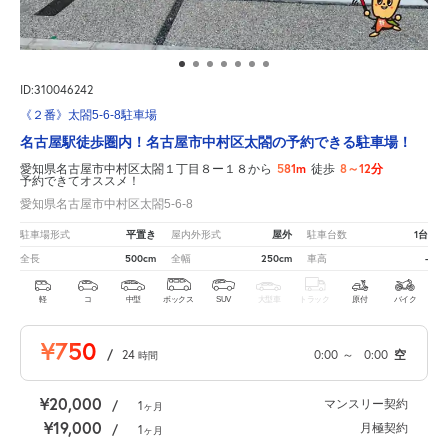
ID:310046242
《２番》太閤5-6-8駐車場
名古屋駅徒歩圏内！名古屋市中村区太閤の予約できる駐車場！
581m
8～12分
愛知県名古屋市中村区太閤１丁目８ー１８から
徒歩
予約できてオススメ！
愛知県名古屋市中村区太閤5-6-8
平置き
屋外
1台
駐車場形式
屋内外形式
駐車台数
500cm
250cm
-
全長
全幅
車高
軽
コ
中型
ボックス
SUV
大型車
トラック
原付
バイク
¥750
/
24
0:00
～
0:00
空
時間
¥20,000
マンスリー契約
/
1
ヶ月
¥19,000
月極契約
/
1
ヶ月