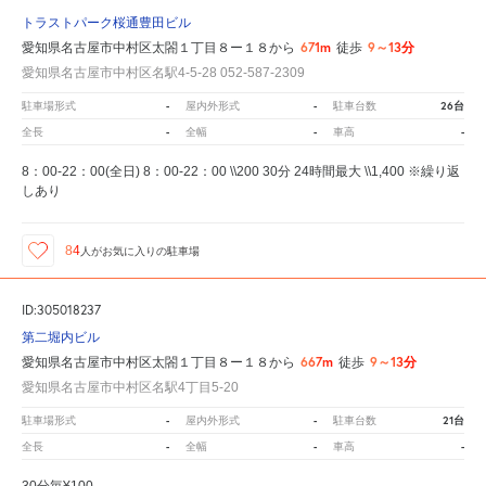
トラストパーク桜通豊田ビル
671m
9～13分
愛知県名古屋市中村区太閤１丁目８ー１８から
徒歩
愛知県名古屋市中村区名駅4-5-28 052-587-2309
-
-
26台
駐車場形式
屋内外形式
駐車台数
-
-
-
全長
全幅
車高
8：00-22：00(全日) 8：00-22：00 \\200 30分 24時間最大 \\1,400 ※繰り返
しあり
84
人が
お気に入りの駐車場
ID:305018237
第二堀内ビル
667m
9～13分
愛知県名古屋市中村区太閤１丁目８ー１８から
徒歩
愛知県名古屋市中村区名駅4丁目5-20
-
-
21台
駐車場形式
屋内外形式
駐車台数
-
-
-
全長
全幅
車高
30分毎¥100