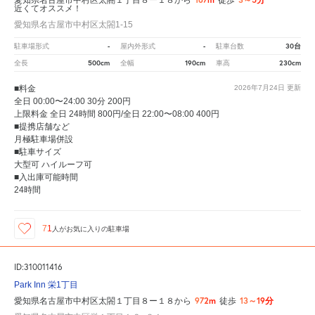
近くてオススメ！
愛知県名古屋市中村区太閤1-15
-
-
30台
駐車場形式
屋内外形式
駐車台数
500cm
190cm
230cm
全長
全幅
車高
■料金
2026年7月24日
更新
全日 00:00〜24:00 30分 200円
上限料金 全日 24時間 800円/全日 22:00〜08:00 400円
■提携店舗など
月極駐車場併設
■駐車サイズ
大型可 ハイルーフ可
■入出庫可能時間
24時間
71
人が
お気に入りの駐車場
ID:310011416
Park Inn 栄1丁目
972m
13～19分
愛知県名古屋市中村区太閤１丁目８ー１８から
徒歩