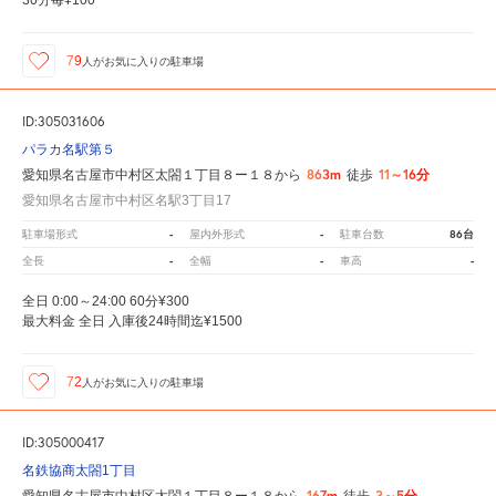
79
人が
お気に入りの駐車場
ID:305031606
パラカ名駅第５
863m
11～16分
愛知県名古屋市中村区太閤１丁目８ー１８から
徒歩
愛知県名古屋市中村区名駅3丁目17
-
-
86台
駐車場形式
屋内外形式
駐車台数
-
-
-
全長
全幅
車高
全日 0:00～24:00 60分¥300
最大料金 全日 入庫後24時間迄¥1500
72
人が
お気に入りの駐車場
ID:305000417
名鉄協商太閤1丁目
167m
3～5分
愛知県名古屋市中村区太閤１丁目８ー１８から
徒歩