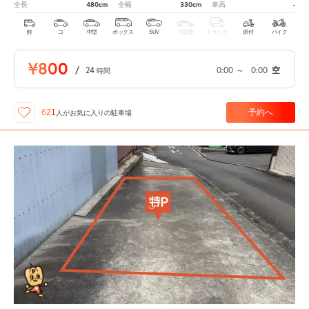
480cm
330cm
-
全長
全幅
車高
軽
コ
中型
ボックス
SUV
大型車
トラック
原付
バイク
¥800
/
24
0:00
～
0:00
空
時間
予約へ
621
人が
お気に入りの駐車場