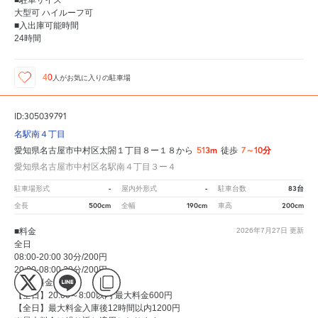
大型可 ハイルーフ可
■入出庫可能時間
24時間
40
人が
お気に入りの駐車場
ID:305039791
名駅南４丁目
513m
7～10分
愛知県名古屋市中村区太閤１丁目８ー１８から
徒歩
愛知県名古屋市中村区名駅南４丁目３ー４
-
-
83台
駐車場形式
屋内外形式
駐車台数
500cm
190cm
200cm
全長
全幅
車高
■料金
2026年7月27日
更新
全日
08:00-20:00 30分/200円
20:00-08:00 30分/200円
■上限料金
【全日】20:00～8:00以内 最大料金600円
【全日】最大料金入庫後12時間以内1200円