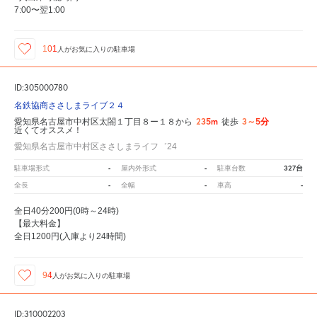
7:00〜翌1:00
101
人が
お気に入りの駐車場
ID:305000780
名鉄協商ささしまライブ２４
235m
3～5分
愛知県名古屋市中村区太閤１丁目８ー１８から
徒歩
近くてオススメ！
愛知県名古屋市中村区ささしまライフ゛24
-
-
327台
駐車場形式
屋内外形式
駐車台数
-
-
-
全長
全幅
車高
全日40分200円(0時～24時)
【最大料金】
全日1200円(入庫より24時間)
94
人が
お気に入りの駐車場
ID:310002203