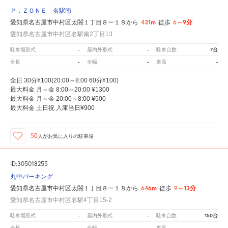
Ｐ．ＺＯＮＥ 名駅南
431m
6～9分
愛知県名古屋市中村区太閤１丁目８ー１８から
徒歩
愛知県名古屋市中村区名駅南2丁目13
-
-
7台
駐車場形式
屋内外形式
駐車台数
-
-
-
全長
全幅
車高
全日 30分¥100(20:00～8:00 60分¥100)
最大料金 月～金 8:00～20:00 ¥1300
最大料金 月～金 20:00～8:00 ¥500
最大料金 土日祝 入庫当日¥900
50
人が
お気に入りの駐車場
ID:305018255
丸中パーキング
646m
9～13分
愛知県名古屋市中村区太閤１丁目８ー１８から
徒歩
愛知県名古屋市中村区名駅4丁目15-2
-
-
150台
駐車場形式
屋内外形式
駐車台数
-
-
-
全長
全幅
車高