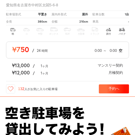
愛知県名古屋市中村区太閤5-6-8
平置き
屋外
1台
駐車場形式
屋内外形式
駐車台数
380cm
210cm
-
全長
全幅
車高
軽
コ
中型
ボックス
SUV
大型車
トラック
原付
バイク
¥750
/
24
0:00
～
0:00
空
時間
¥13,000
マンスリー契約
/
1
ヶ月
¥12,000
月極契約
/
1
ヶ月
予約へ
132
人が
お気に入りの駐車場