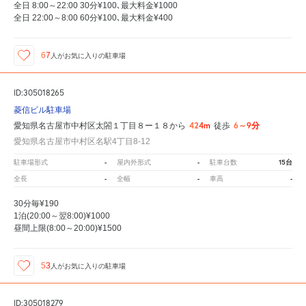
全日 8:00～22:00 30分¥100､最大料金¥1000
全日 22:00～8:00 60分¥100､最大料金¥400
67
人が
お気に入りの駐車場
ID:305018265
菱信ビル駐車場
424m
6～9分
愛知県名古屋市中村区太閤１丁目８ー１８から
徒歩
愛知県名古屋市中村区名駅4丁目8-12
-
-
15台
駐車場形式
屋内外形式
駐車台数
-
-
-
全長
全幅
車高
30分毎¥190
1泊(20:00～翌8:00)¥1000
昼間上限(8:00～20:00)¥1500
53
人が
お気に入りの駐車場
ID:305018279