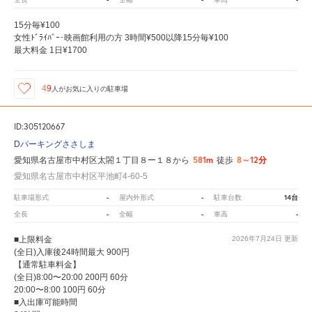
15分毎¥100
女性ﾄﾞﾗｲﾊﾞｰ･映画館利用の方 3時間¥500以降15分毎¥100
最大料金 1日¥1700
49
人が
お気に入りの駐車場
ID:305120667
Dパーキングささしま
581m
8～12分
愛知県名古屋市中村区太閤１丁目８ー１８から
徒歩
愛知県名古屋市中村区平池町4-60-5
-
-
14台
駐車場形式
屋内外形式
駐車台数
-
-
-
全長
全幅
車高
■上限料金
2026年7月24日
更新
(全日)入庫後24時間最大 900円
【通常駐車料金】
(全日)8:00〜20:00 200円 60分
20:00〜8:00 100円 60分
■入出庫可能時間