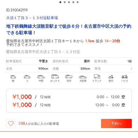
ID:310042119
大須１丁目３－１３付近駐車場
地下鉄鶴舞線大須観音駅まで徒歩６分！名古屋市中区大須の予約
できる駐車場！
1.1km
14～20分
愛知県名古屋市中村区太閤１丁目８ー１８から
徒歩
予約できてオススメ！
愛知県名古屋市中区大須１丁目３－１３付近
平置き
屋外
1台
駐車場形式
屋内外形式
駐車台数
900cm
300cm
-
全長
全幅
車高
軽
コ
中型
ボックス
SUV
大型車
トラック
原付
バイク
¥1,000
/
12
0:00
～
12:00
空
時間
¥1,000
/
12
12:00
～
0:00
空
時間
予約へ
599
人が
お気に入りの駐車場