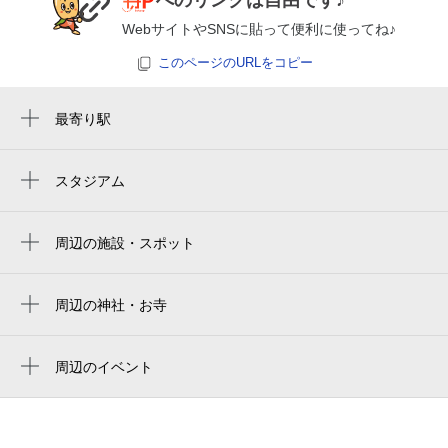
¥750
へのリンクは自由です♪
空き1
WebサイトやSNSに貼って便利に使ってね♪
このページのURLをコピー
0:00～24:00
8月31日 (月)
¥750
最寄り駅
空き1
米野駅
0:00～24:00
ささしまライブ駅
スタジアム
9月1日 (火)
¥600
nagoya baseball stadium
中村区役所駅
空き1
バンテリンドーム
周辺の施設・スポット
近鉄名古屋駅
ハーヴェイ
0:00～24:00
名古屋駅
9月2日 (水)
¥600
中村警察署米野交番
周辺の神社・お寺
空き1
名鉄名古屋駅
観音寺
名古屋市立米野小学校
黄金駅
願生寺
周辺のイベント
中村児童交通遊園
0:00～24:00
トロピカルスイーツ＆ランチブッフェ、ハ
国際センター駅
9月3日 (木)
¥600
照福寺
ビジネスホテルオイセ
ワイアンディナーブッフェ
空き1
山王駅
法泉寺
上米野公園
呪術廻戦カフェ2026 5th Anniversary（フ