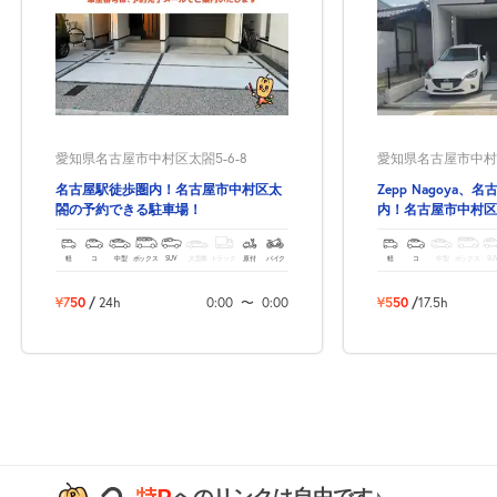
0:00～24:00
8月26日 (水)
¥750
空き1
0:00～24:00
愛知県名古屋市中村区太閤5-6-8
愛知県名古屋市中村区
8月27日 (木)
¥750
名古屋駅徒歩圏内！名古屋市中村区太
Zepp Nagoya
空き1
閤の予約できる駐車場！
内！名古屋市中村区
できる駐車場！
0:00～24:00
軽
コ
中型
ボックス
SUV
大型車
トラック
原付
バイク
軽
コ
中型
ボックス
SU
8月28日 (金)
¥750
空き1
¥750
/
24h
0:00
〜
0:00
¥550
/
17.5h
0:00～24:00
8月29日 (土)
¥750
空き1
0:00～24:00
8月30日 (日)