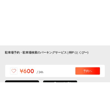
駐車場予約・駐車場検索のパーキングサービス | 特P (とくぴー)
便利な特Pアプリを
¥600
予約へ
/
24h
ダウンロードしよう！