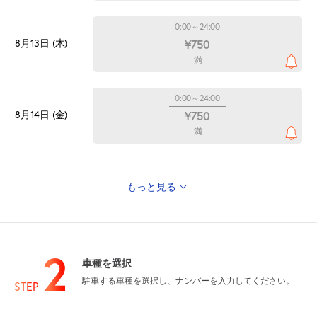
0:00～24:00
8月13日 (木)
¥750
満
0:00～24:00
8月14日 (金)
¥750
満
もっと見る
休
8月15日 (土)
2
車種を選択
0:00～24:00
駐車する車種を選択し、ナンバーを入力してください。
8月16日 (日)
¥750
STEP
満