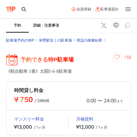
会員登録
駐車場貸出
予約
詳細・注意事項
駐車場予約の特P
米野駅近くの駐車場
周辺の検索結果
132
予約できる特P駐車場
《軽自動車 1番》太閤5-6-8駐車場
時間貸し料金
¥
750
0:00
24:00
〜
/
24
時間
まで
マンスリー料金
月極賃料
¥13,000
¥12,000
/ 1ヶ月
/ 1ヶ月