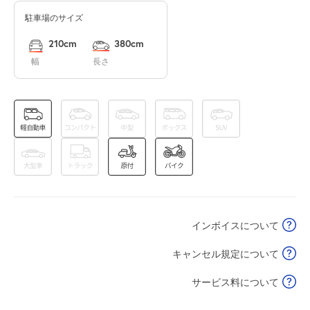
駐車場のサイズ
0:00～24:00
8月17日 (月)
¥750
210cm
380cm
空き1
幅
長さ
0:00～24:00
8月18日 (火)
¥750
空き1
0:00～24:00
8月19日 (水)
¥750
空き1
インボイスについて
0:00～24:00
8月20日 (木)
¥750
キャンセル規定について
空き1
サービス料について
0:00～24:00