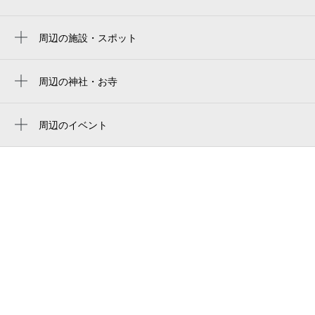
nagoya baseball stadium
名鉄名古屋駅
バンテリンドーム
周辺の施設・スポット
近鉄名古屋駅
中日美容専門学校
大須観音駅
chunichi beauty college
周辺の神社・お寺
名古屋駅
東光寺
名古屋税関中出張所
国際センター駅
周辺のイベント
dean 名駅店【ディーン】
南国リゾートブッフェ～沖縄＆ハワイ
山王駅
エルダンジュ 名古屋
～
伏見駅
イズモ葬祭 名古屋貴賓館
ザ・ナショナルギャラリー ロンドン ア
中村区役所駅
フタヌーンティー 〜インスパイアド バ
名古屋南ささしまライブ（高速バス）
イ モネ＆ファン・ゴッホ〜（名古
丸の内駅
屋）
中日美容専門学校2号館
呪術廻戦カフェ2026 5th Anniversary（フ
lixilショールーム名古屋
ィフスアニバーサリー） in 愛知
中村警察署笹島派出所
「トイ・ストーリー5」OH MY CAFE（オ
ーマイカフェ）in 愛知
六反公園