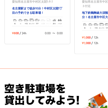
愛知県名古屋市中村区太閤1-9-1
愛知県名古屋市中区
３付近
名古屋駅まで徒歩10分！中村区太閤1丁
目の予約できる駐車場！
地下鉄鶴舞線大須観
分！名古屋市中区大
車場！
軽
コ
中型
ボックス
SUV
大型車
トラック
原付
バイク
軽
コ
中型
ボックス
SU
¥800
/
24h
0:00
〜
0:00
¥1,000
/
12h
¥1,000
/
12h