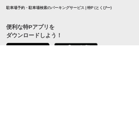
駐車場予約・駐車場検索のパーキングサービス | 特P (とくぴー)
便利な特Pアプリを
ダウンロードしよう！
ここから「インストール」して、便利な特Pアプリを
公式 X
GETしよう
公式 Facebook
特P