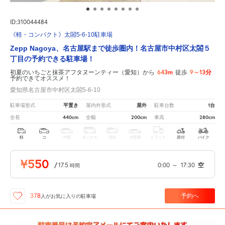
ID:310044484
《軽・コンパクト》太閤5-6-10駐車場
Zepp Nagoya、名古屋駅まで徒歩圏内！名古屋市中村区太閤５
丁目の予約できる駐車場！
643m
9～13分
初夏のいちごと抹茶アフタヌーンティー（愛知）から
徒歩
予約できてオススメ！
愛知県名古屋市中村区太閤5-6-10
平置き
屋外
1台
駐車場形式
屋内外形式
駐車台数
440cm
200cm
280cm
全長
全幅
車高
軽
コ
中型
ボックス
SUV
大型車
トラック
原付
バイク
¥550
/
17.5
0:00
～
17:30
空
時間
予約へ
378
人が
お気に入りの駐車場