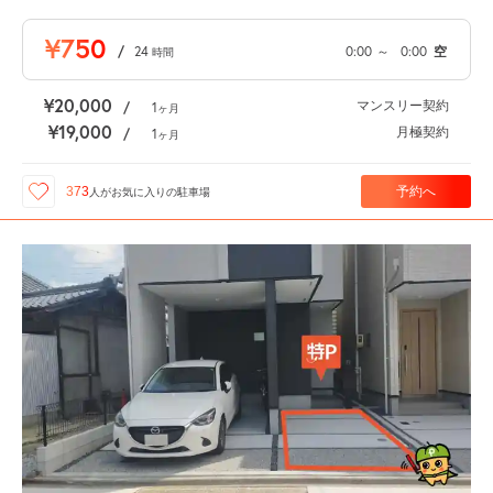
¥750
/
24
0:00
～
0:00
空
時間
¥20,000
マンスリー契約
/
1
ヶ月
¥19,000
月極契約
/
1
ヶ月
予約へ
373
人が
お気に入りの駐車場