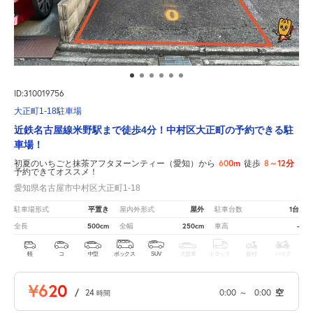
ID:310019756
大正町1-18駐車場
近鉄名古屋線米野駅まで徒歩4分！中村区大正町の予約できる駐
車場！
600m
8～12分
初夏のいちごと抹茶アフタヌーンティー（愛知）から
徒歩
予約できてオススメ！
愛知県名古屋市中村区大正町1-18
平置き
屋外
1台
駐車場形式
屋内外形式
駐車台数
500cm
250cm
-
全長
全幅
車高
軽
コ
中型
ボックス
SUV
大型車
トラック
原付
バイク
¥620
/
24
0:00
～
0:00
空
時間