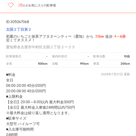
20
人が
お気に入りの駐車場
ID:305067068
太閤２丁目第２
316m
4～6分
初夏のいちごと抹茶アフタヌーンティー（愛知）から
徒歩
近くてオススメ！
愛知県名古屋市中村区太閤２丁目２ー２５
-
-
10台
駐車場形式
屋内外形式
駐車台数
500cm
190cm
200cm
全長
全幅
車高
■料金
2026年7月27日
更新
全日
08:00-20:00 40分/200円
20:00-08:00 40分/200円
■上限料金
【全日】20:00～8:00以内 最大料金300円
【全日】最大料金入庫後24時間以内750円
※最大料金は繰り返し適用となります。
■駐車サイズ
大型可 ハイルーフ可
■入出庫可能時間
24時間