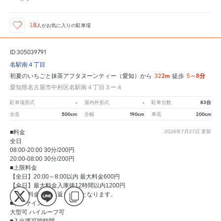
18
人が
お気に入りの駐車場
ID:305039791
名駅南４丁目
322m
5～8分
初夏のいちごと抹茶アフタヌーンティー（愛知）から
徒歩
愛知県名古屋市中村区名駅南４丁目３ー４
-
-
83台
駐車場形式
屋内外形式
駐車台数
500cm
190cm
200cm
全長
全幅
車高
■料金
2026年7月27日
更新
全日
08:00-20:00 30分/200円
20:00-08:00 30分/200円
■上限料金
【全日】20:00～8:00以内 最大料金600円
【全日】最大料金入庫後12時間以内1200円
※最大料金は繰り返し適用となります。
■駐車サイズ
大型可 ハイルーフ可