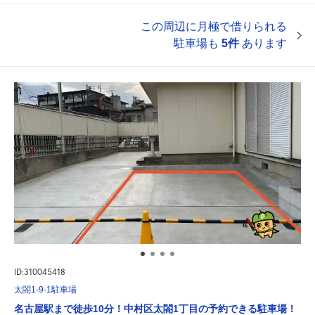
この周辺に月極で借りられる
駐車場も
5件
あります
ID:310045418
太閤1-9-1駐車場
名古屋駅まで徒歩10分！中村区太閤1丁目の予約できる駐車場！