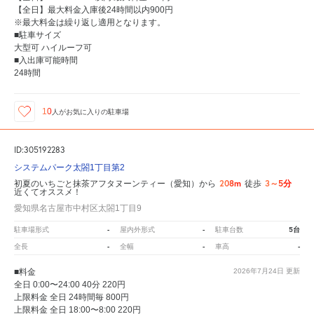
【全日】最大料金入庫後24時間以内900円
※最大料金は繰り返し適用となります。
■駐車サイズ
大型可 ハイルーフ可
■入出庫可能時間
24時間
10
人が
お気に入りの駐車場
ID:305192283
システムパーク太閤1丁目第2
208m
3～5分
初夏のいちごと抹茶アフタヌーンティー（愛知）から
徒歩
近くてオススメ！
愛知県名古屋市中村区太閤1丁目9
-
-
5台
駐車場形式
屋内外形式
駐車台数
-
-
-
全長
全幅
車高
■料金
2026年7月24日
更新
全日 0:00〜24:00 40分 220円
上限料金 全日 24時間毎 800円
上限料金 全日 18:00〜8:00 220円