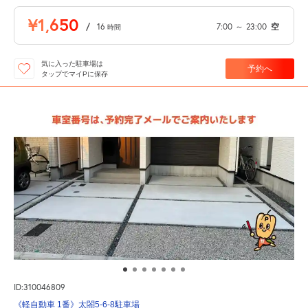
¥1,650
/
16
7:00
～
23:00
空
時間
気に入った駐車場は
予約へ
タップでマイPに保存
ID:310046809
《軽自動車 1番》太閤5-6-8駐車場