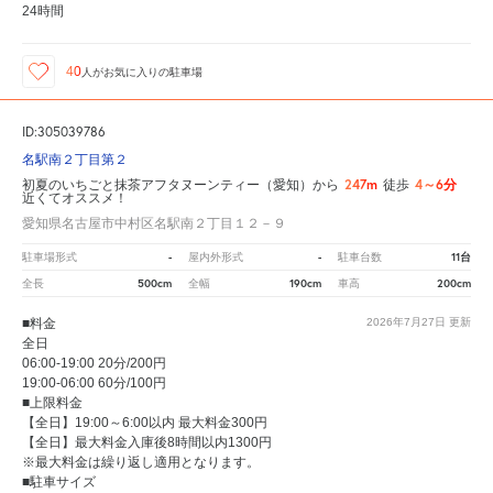
24時間
40
人が
お気に入りの駐車場
ID:305039786
名駅南２丁目第２
247m
4～6分
初夏のいちごと抹茶アフタヌーンティー（愛知）から
徒歩
近くてオススメ！
愛知県名古屋市中村区名駅南２丁目１２－９
-
-
11台
駐車場形式
屋内外形式
駐車台数
500cm
190cm
200cm
全長
全幅
車高
■料金
2026年7月27日
更新
全日
06:00-19:00 20分/200円
19:00-06:00 60分/100円
■上限料金
【全日】19:00～6:00以内 最大料金300円
【全日】最大料金入庫後8時間以内1300円
※最大料金は繰り返し適用となります。
■駐車サイズ