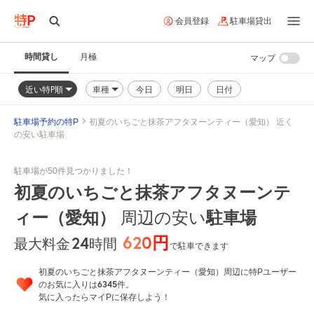
会員登録
駐車場貸出
時間貸し
月極
マップ
近い特P順
車種
今日
明日
日付
駐車場予約の特P
初夏のいちごと抹茶アフタヌーンティー（愛知） 近く
の安い駐車場
駐車場が50件見つかりました！
初夏のいちごと抹茶アフタヌーンテ
ィー（愛知）
周辺の安い
駐車場
620円
24
時間
最大料金
で駐車できます
初夏のいちごと抹茶アフタヌーンティー（愛知）周辺に特Pユーザー
6345
のお気に入りは
件。
気に入ったらマイPに保存しよう！