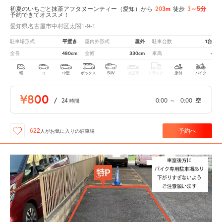
203m
3～5分
初夏のいちごと抹茶アフタヌーンティー（愛知）から
徒歩
予約できてオススメ！
愛知県名古屋市中村区太閤1-9-1
平置き
屋外
1台
駐車場形式
屋内外形式
駐車台数
480cm
330cm
-
全長
全幅
車高
軽
コ
中型
ボックス
SUV
大型車
トラック
原付
バイク
¥800
/
24
0:00
～
0:00
空
時間
予約へ
622
人が
お気に入りの駐車場