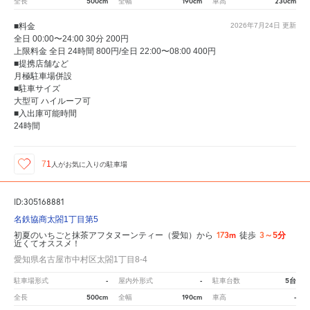
500cm
190cm
230cm
全長
全幅
車高
■料金
2026年7月24日
更新
全日 00:00〜24:00 30分 200円
上限料金 全日 24時間 800円/全日 22:00〜08:00 400円
■提携店舗など
月極駐車場併設
■駐車サイズ
大型可 ハイルーフ可
■入出庫可能時間
24時間
71
人が
お気に入りの駐車場
ID:305168881
名鉄協商太閤1丁目第5
173m
3～5分
初夏のいちごと抹茶アフタヌーンティー（愛知）から
徒歩
近くてオススメ！
愛知県名古屋市中村区太閤1丁目8-4
-
-
5台
駐車場形式
屋内外形式
駐車台数
500cm
190cm
-
全長
全幅
車高