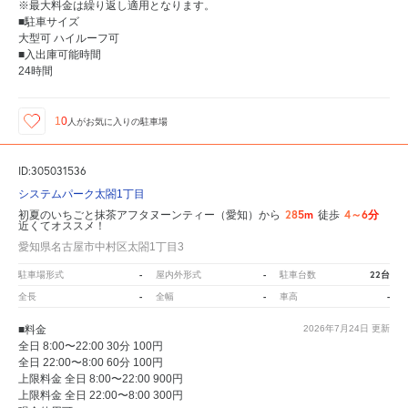
※最大料金は繰り返し適用となります。
■駐車サイズ
大型可 ハイルーフ可
■入出庫可能時間
24時間
10
人が
お気に入りの駐車場
ID:305031536
システムパーク太閤1丁目
285m
4～6分
初夏のいちごと抹茶アフタヌーンティー（愛知）から
徒歩
近くてオススメ！
愛知県名古屋市中村区太閤1丁目3
-
-
22台
駐車場形式
屋内外形式
駐車台数
-
-
-
全長
全幅
車高
■料金
2026年7月24日
更新
全日 8:00〜22:00 30分 100円
全日 22:00〜8:00 60分 100円
上限料金 全日 8:00〜22:00 900円
上限料金 全日 22:00〜8:00 300円