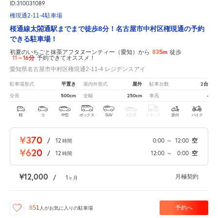
ID:310031089
権現通2-11-4駐車場
桜通線太閤通駅までまで徒歩8分！名古屋市中村区権現通の予約
できる駐車場！
835m
初夏のいちごと抹茶アフタヌーンティー（愛知）から
徒歩
11～16分
予約できてオススメ！
愛知県名古屋市中村区権現通2-11-4 レジデンスアイ
平置き
屋外
2台
駐車場形式
屋内外形式
駐車台数
500cm
250cm
-
全長
全幅
車高
軽
コ
中型
ボックス
SUV
大型車
トラック
原付
バイク
¥370
/
12
0:00
～
12:00
空
時間
¥620
/
12
12:00
～
0:00
空
時間
¥12,000
月極契約
/
1
ヶ月
予約へ
851
人が
お気に入りの駐車場