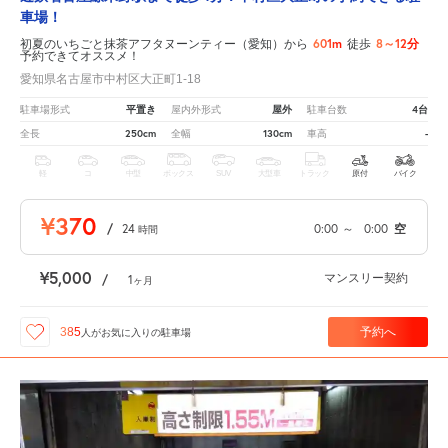
車場！
601m
8～12分
初夏のいちごと抹茶アフタヌーンティー（愛知）から
徒歩
予約できてオススメ！
愛知県名古屋市中村区大正町1-18
平置き
屋外
4台
駐車場形式
屋内外形式
駐車台数
250cm
130cm
-
全長
全幅
車高
軽
コ
中型
ボックス
SUV
大型車
トラック
原付
バイク
¥370
/
24
0:00
～
0:00
空
時間
¥5,000
マンスリー契約
/
1
ヶ月
予約へ
385
人が
お気に入りの駐車場