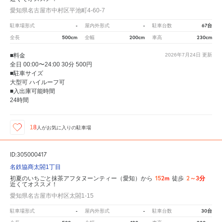
愛知県名古屋市中村区平池町4-60-7
-
-
67台
駐車場形式
屋内外形式
駐車台数
500cm
200cm
230cm
全長
全幅
車高
■料金
2026年7月24日
更新
全日 00:00〜24:00 30分 500円
■駐車サイズ
大型可 ハイルーフ可
■入出庫可能時間
24時間
18
人が
お気に入りの駐車場
ID:305000417
名鉄協商太閤1丁目
152m
2～3分
初夏のいちごと抹茶アフタヌーンティー（愛知）から
徒歩
近くてオススメ！
愛知県名古屋市中村区太閤1-15
-
-
30台
駐車場形式
屋内外形式
駐車台数