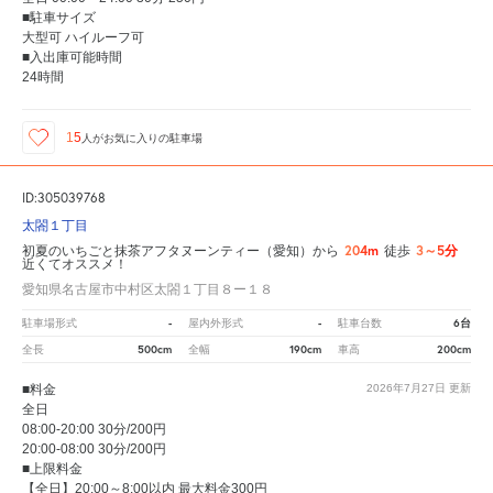
■駐車サイズ
大型可 ハイルーフ可
■入出庫可能時間
24時間
15
人が
お気に入りの駐車場
ID:305039768
太閤１丁目
204m
3～5分
初夏のいちごと抹茶アフタヌーンティー（愛知）から
徒歩
近くてオススメ！
愛知県名古屋市中村区太閤１丁目８ー１８
-
-
6台
駐車場形式
屋内外形式
駐車台数
500cm
190cm
200cm
全長
全幅
車高
■料金
2026年7月27日
更新
全日
08:00-20:00 30分/200円
20:00-08:00 30分/200円
■上限料金
【全日】20:00～8:00以内 最大料金300円