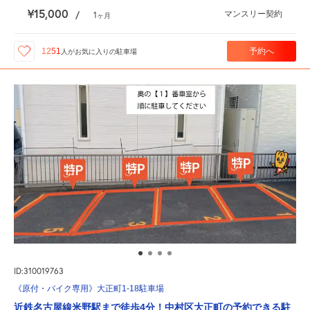
¥15,000
マンスリー契約
/
1
ヶ月
予約へ
1251
人が
お気に入りの駐車場
ID:310019763
《原付・バイク専用》大正町1-18駐車場
近鉄名古屋線米野駅まで徒歩4分！中村区大正町の予約できる駐