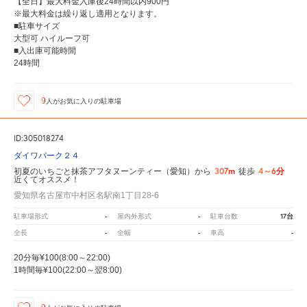
【全日】最大料金入庫後24時間以内900円
※最大料金は繰り返し適用となります。
■駐車サイズ
大型可 ハイルーフ可
■入出庫可能時間
24時間
9
人が
お気に入りの駐車場
ID:305018274
ダイワパーク２４
307m
4～6分
初夏のいちごと抹茶アフタヌーンティー（愛知）から
徒歩
近くてオススメ！
愛知県名古屋市中村区名駅南1丁目28-6
-
-
17台
駐車場形式
屋内外形式
駐車台数
-
-
-
全長
全幅
車高
20分毎¥100(8:00～22:00)
1時間毎¥100(22:00～翌8:00)