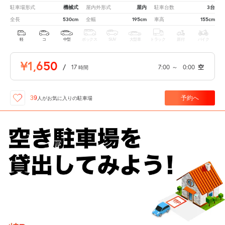
機械式
屋内
3台
駐車場形式
屋内外形式
駐車台数
530cm
195cm
155cm
全長
全幅
車高
軽
コ
中型
ボックス
SUV
大型車
トラック
原付
バイク
¥1,650
/
17
7:00
～
0:00
空
時間
予約へ
39
人が
お気に入りの駐車場