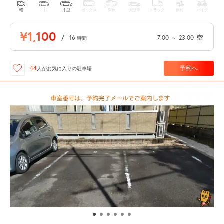
軽
コ
中型
ボックス
SUV
大型車
トラック
原付
バイク
¥1,100
/
16
7:00
～
23:00
空
時間
予約へ
44
人が
お気に入りの駐車場