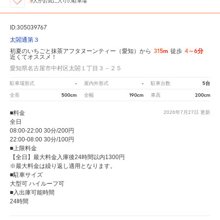
9
人が
お気に入りの駐車場
ID:305039767
太閤通第３
315m
4～6分
初夏のいちごと抹茶アフタヌーンティー（愛知）から
徒歩
近くてオススメ！
愛知県名古屋市中村区太閤１丁目３－２５
-
-
5台
駐車場形式
屋内外形式
駐車台数
500cm
190cm
200cm
全長
全幅
車高
■料金
2026年7月27日
更新
全日
08:00-22:00 30分/200円
22:00-08:00 30分/100円
■上限料金
【全日】最大料金入庫後24時間以内1300円
※最大料金は繰り返し適用となります。
■駐車サイズ
大型可 ハイルーフ可
■入出庫可能時間
24時間