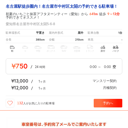
名古屋駅徒歩圏内！名古屋市中村区太閤の予約できる駐車場！
641m
9～13分
初夏のいちごと抹茶アフタヌーンティー（愛知）から
徒歩
予約できてオススメ！
愛知県名古屋市中村区太閤5-6-8
平置き
屋外
1台
駐車場形式
屋内外形式
駐車台数
380cm
210cm
-
全長
全幅
車高
軽
コ
中型
ボックス
SUV
大型車
トラック
原付
バイク
¥750
/
24
0:00
～
0:00
空
時間
¥13,000
マンスリー契約
/
1
ヶ月
¥12,000
月極契約
/
1
ヶ月
予約へ
132
人が
お気に入りの駐車場