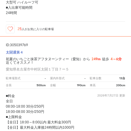
大型可 ハイルーフ可
■入出庫可能時間
24時間
25
人が
お気に入りの駐車場
ID:305039769
太閤通第４
249m
4～6分
初夏のいちごと抹茶アフタヌーンティー（愛知）から
徒歩
近くてオススメ！
愛知県名古屋市中村区太閤１丁目７ー５
-
-
13台
駐車場形式
屋内外形式
駐車台数
500cm
190cm
200cm
全長
全幅
車高
■料金
2026年7月27日
更新
全日
08:00-18:00 30分/250円
18:00-08:00 30分/250円
■上限料金
【全日】18:00～8:00以内 最大料金300円
【全日】最大料金入庫後24時間以内1000円