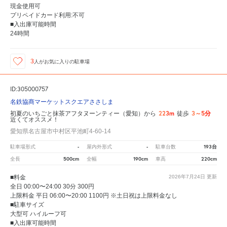
現金使用可
プリペイドカード利用:不可
■入出庫可能時間
24時間
3
人が
お気に入りの駐車場
ID:305000757
名鉄協商マーケットスクエアささしま
223m
3～5分
初夏のいちごと抹茶アフタヌーンティー（愛知）から
徒歩
近くてオススメ！
愛知県名古屋市中村区平池町4-60-14
-
-
193台
駐車場形式
屋内外形式
駐車台数
500cm
190cm
220cm
全長
全幅
車高
■料金
2026年7月24日
更新
全日 00:00〜24:00 30分 300円
上限料金 平日 06:00〜20:00 1100円 ※土日祝は上限料金なし
■駐車サイズ
大型可 ハイルーフ可
■入出庫可能時間