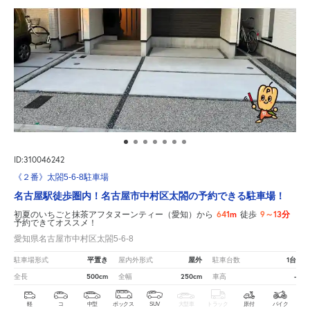
ID:310046242
《２番》太閤5-6-8駐車場
名古屋駅徒歩圏内！名古屋市中村区太閤の予約できる駐車場！
641m
9～13分
初夏のいちごと抹茶アフタヌーンティー（愛知）から
徒歩
予約できてオススメ！
愛知県名古屋市中村区太閤5-6-8
平置き
屋外
1台
駐車場形式
屋内外形式
駐車台数
500cm
250cm
-
全長
全幅
車高
軽
コ
中型
ボックス
SUV
大型車
トラック
原付
バイク