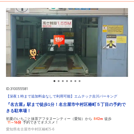
ID:310055581
【深夜１時まで追加料金なしで利用可能】エムテック吉川パーキング
『名古屋』駅まで徒歩1分！名古屋市中村区椿町５丁目の予約で
きる駐車場！
842m
初夏のいちごと抹茶アフタヌーンティー（愛知）から
徒歩
11～16分
予約できてオススメ！
愛知県名古屋市中村区椿町5-6