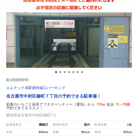
ID:310055951
エムテック名駅新幹線口パーキング
名古屋市中村区椿町７丁目の予約できる駐車場！
751m
10～15分
初夏のいちごと抹茶アフタヌーンティー（愛知）から
徒歩
予約できてオススメ！
愛知県名古屋市中村区椿町7-1
機械式
屋内
3台
駐車場形式
屋内外形式
駐車台数
500cm
182cm
155cm
全長
全幅
車高