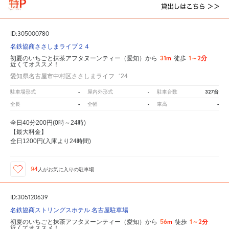
ID:305000780
名鉄協商ささしまライブ２４
31m
1～2分
初夏のいちごと抹茶アフタヌーンティー（愛知）から
徒歩
近くてオススメ！
愛知県名古屋市中村区ささしまライフ゛24
-
-
327台
駐車場形式
屋内外形式
駐車台数
-
-
-
全長
全幅
車高
全日40分200円(0時～24時)
【最大料金】
全日1200円(入庫より24時間)
94
人が
お気に入りの駐車場
ID:305120639
名鉄協商ストリングスホテル 名古屋駐車場
56m
1～2分
初夏のいちごと抹茶アフタヌーンティー（愛知）から
徒歩
近くてオススメ！