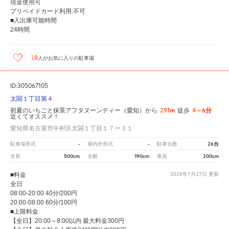
現金使用可
プリペイドカード利用:不可
■入出庫可能時間
24時間
18
人が
お気に入りの駐車場
ID:305067105
太閤１丁目第４
291m
4～6分
初夏のいちごと抹茶アフタヌーンティー（愛知）から
徒歩
近くてオススメ！
愛知県名古屋市中村区太閤１丁目１７ー３１
-
-
26台
駐車場形式
屋内外形式
駐車台数
500cm
190cm
200cm
全長
全幅
車高
■料金
2026年7月27日
更新
全日
08:00-20:00 40分/200円
20:00-08:00 60分/100円
■上限料金
【全日】20:00～8:00以内 最大料金300円