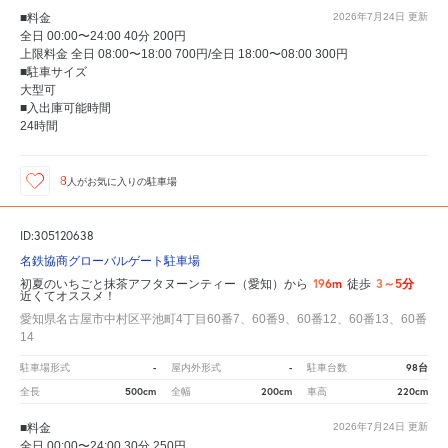
■料金
2026年7月24日
更新
全日 00:00〜24:00 40分 200円
上限料金 全日 08:00〜18:00 700円/全日 18:00〜08:00 300円
■駐車サイズ
大型可
■入出庫可能時間
24時間
8
人が
お気に入りの駐車場
ID:305120638
名鉄協商グローバルゲート駐車場
196m
3～5分
初夏のいちごと抹茶アフタヌーンティー（愛知）から
徒歩
近くてオススメ！
愛知県名古屋市中村区平池町4丁目60番7、60番9、60番12、60番13、60番
14
-
-
98台
駐車場形式
屋内外形式
駐車台数
500cm
200cm
220cm
全長
全幅
車高
■料金
2026年7月24日
更新
全日 00:00〜24:00 30分 250円