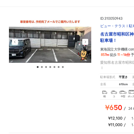
ID:310050943
ビュー・テラスⅠ駐
名古屋市昭和区神
駐車場！
東海国立大学機構 comm
857m
11～16分
徒歩
愛知県名古屋市昭和区
Ⅰ
平置き
駐車場形式
610cm
全長
軽
コ
中型
ボッ
¥650
/
24
¥12,100
/
1
¥11,000
/
1