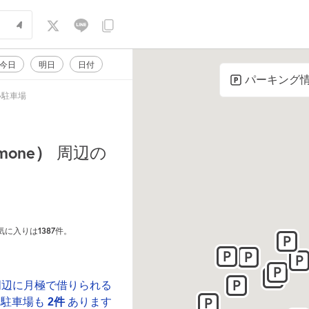
今日
明日
日付
パーキング
安い駐車場
mone）
周辺の
1387
お気に入りは
件。
周辺に月極で借りられる
駐車場も
2件
あります