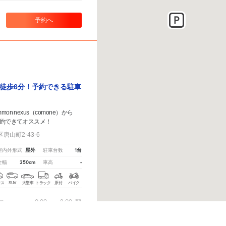
予約へ
徒歩6分！予約できる駐車
on nexus（comone）から
約できてオススメ！
山町2-43-6
屋外
1台
屋内外形式
駐車台数
250cm
-
全幅
車高
クス
SUV
大型車
トラック
原付
バイク
0:00
～
8:00
契
間
りましたら、
こちら
から教えてください。
※ご注意ください - 徒歩時間は地形の状況や迂回路を反
8:00
～
18:00
契
間