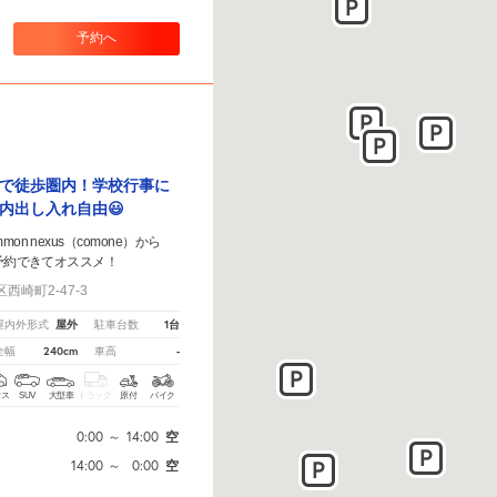
予約へ
で徒歩圏内！学校行事に
内出し入れ自由😃
on nexus（comone）から
予約できてオススメ！
崎町2-47-3
屋外
1台
屋内外形式
駐車台数
240cm
-
全幅
車高
クス
SUV
大型車
トラック
原付
バイク
0:00
～
14:00
空
14:00
～
0:00
空