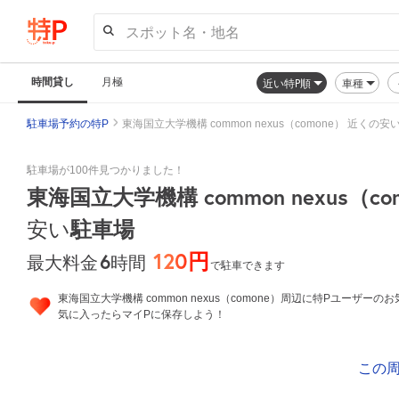
スポット名・地名
時間貸し
月極
近い特P順
車種
駐車場予約の特P
東海国立大学機構 common nexus（comone） 近くの
駐車場が100件見つかりました！
東海国立大学機構 common nexus（co
駐車場
安い
120円
6
時間
最大料金
で駐車できます
東海国立大学機構 common nexus（comone）周辺に特Pユーザーの
気に入ったらマイPに保存しよう！
この