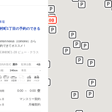
車場
村町1丁目の予約のできる
on nexus（comone）から
予約できてオススメ！
神村町1-28 ビュー・テラス
屋外
4台
屋内外形式
駐車台数
240cm
-
全幅
車高
クス
SUV
大型車
トラック
原付
バイク
0:00
～
0:00
空
時間
マンスリー契約
ヶ月
月極契約
ヶ月