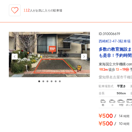
112
人が
お気に入りの駐車場
ID:310006619
西崎町2-47-3駐車場
多数の教育施設ま
も是非！予約時間
東海国立大学機構 comm
982m
13～19分
徒歩
愛知県名古屋市千種区西
平置き
駐車場形式
500cm
全長
軽
コ
中型
ボッ
¥500
/
14
時間
¥500
/
10
時間