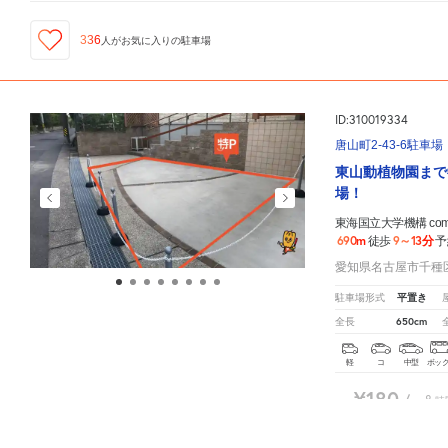
336
人が
お気に入りの駐車場
ID:310019334
唐山町2-43-6駐車場
東山動植物園まで
場！
東海国立大学機構 comm
690m
9～13分
徒歩
予
愛知県名古屋市千種区唐
平置き
駐車場形式
650cm
全長
軽
コ
中型
ボッ
¥180
/
8
時
¥560
東海国立大学機構 common nexus（comone）
周辺の格安
駐車場
マップです。他の駐車場があ
/
10
時