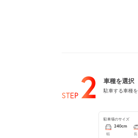
8月12日 (水)
8月13日 (木)
2
車種を選択
駐車する車種を
STEP
8月14日 (金)
駐車場のサイズ
8月15日 (土)
240cm
幅
長