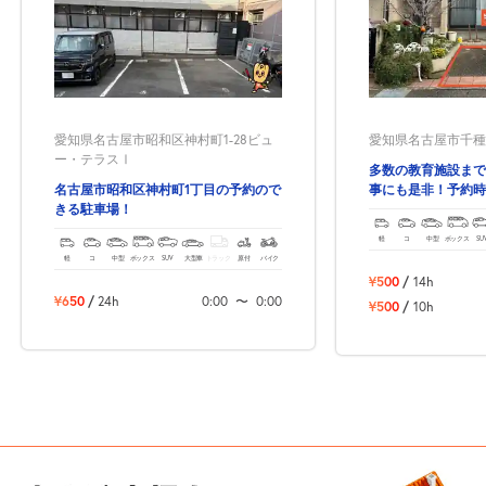
愛知県名古屋市昭和区神村町1-28ビュ
愛知県名古屋市千種区
ー・テラスⅠ
多数の教育施設まで
名古屋市昭和区神村町1丁目の予約ので
事にも是非！予約時
きる駐車場！
😃
軽
コ
中型
ボックス
SU
軽
コ
中型
ボックス
SUV
大型車
トラック
原付
バイク
¥500
/
14h
¥650
/
24h
0:00
〜
0:00
¥500
/
10h