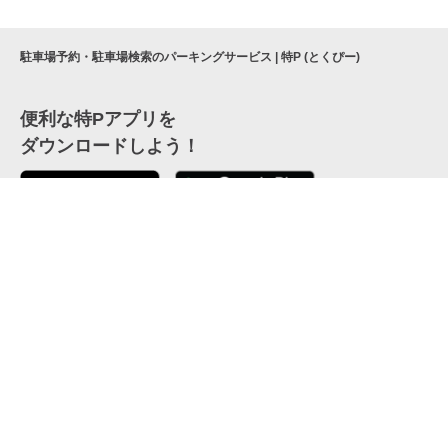
駐車場予約・駐車場検索のパーキングサービス | 特P (とくぴー)
便利な特Pアプリを
ダウンロードしよう！
ここから「インストール」して、便利な特Pアプリを
公式 X
GETしよう
公式 Facebook