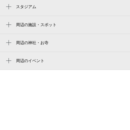
本山駅
スタジアム
バンテリンドーム
東山公園駅
名古屋バンテリンドーム
周辺の施設・スポット
覚王山駅
福原公園
バンテリンドーム ナゴヤ（ナゴヤドーム）
八事日赤駅
名古屋大学教育学部附属中・高等学校
周辺の神社・お寺
Vantelin Dome Nagoya
川名駅
性高院
ヒルズ本山南
名古屋巨蛋
池下駅
周辺のイベント
社会福祉法人なごや福祉施設協会 なごや
vantelin dome nagoya（バンテリンドームナ
周辺にイベントが見つかりませんでした。
かハウス福原
ゴヤ）／ナドヤドーム
ケアハウス福原
반테린 돔 나고야
なごやかハウス福原在宅介護支援センター
バンテリンドーム名古屋
鏡ヶ池
全学教育棟本館
パティオ101