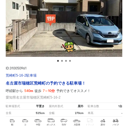
ID:310050961
荒崎町5-16-2駐車場
名古屋市瑞穂区荒崎町の予約できる駐車場！
540m
7～10分
呼続駅から
徒歩
予約できてオススメ！
愛知県名古屋市瑞穂区荒崎町5-16-2
平置き
屋外
1台
駐車場形式
屋内外形式
駐車台数
525cm
270cm
-
全長
全幅
車高
軽
コ
中型
ボックス
SUV
大型車
トラック
原付
バイク