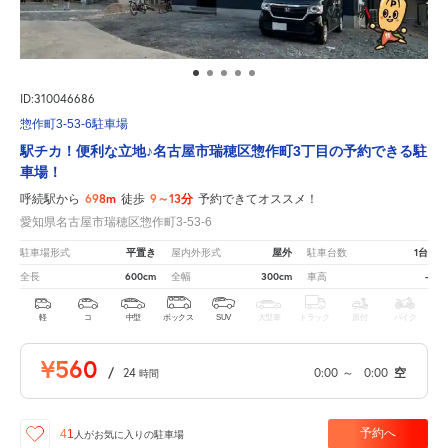
ID:310046686
惣作町3-53-6駐車場
駅チカ！便利な立地♪名古屋市瑞穂区惣作町3丁目の予約できる駐
車場！
698m
9～13分
呼続駅から
徒歩
予約できてオススメ！
愛知県名古屋市瑞穂区惣作町3-53-6
平置き
屋外
1台
駐車場形式
屋内外形式
駐車台数
600cm
300cm
-
全長
全幅
車高
軽
コ
中型
ボックス
SUV
大型車
トラック
原付
バイク
¥560
/
24
0:00
～
0:00
空
時間
予約へ
41
人が
お気に入りの駐車場