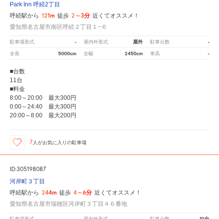
Park Inn 呼続2丁目
121m
2～3分
呼続駅から
徒歩
近くてオススメ！
愛知県名古屋市南区呼続２丁目１−６
-
屋外
-
駐車場形式
屋内外形式
駐車台数
5000cm
2450cm
-
全長
全幅
車高
■台数
11台
■料金
8:00～20:00 最大300円
0:00～24:40 最大300円
20:00～8:00 最大200円
7
人が
お気に入りの駐車場
ID:305198087
河岸町３丁目
244m
4～6分
呼続駅から
徒歩
近くてオススメ！
愛知県名古屋市瑞穂区河岸町３丁目４６番地
-
-
10台
駐車場形式
屋内外形式
駐車台数