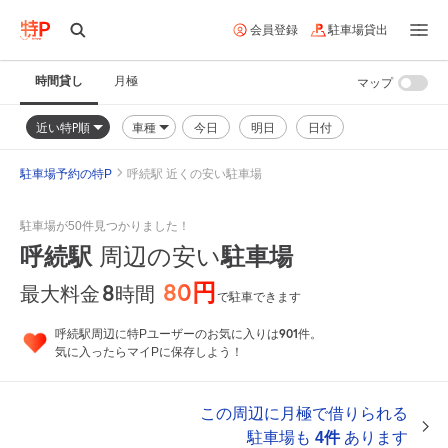
会員登録
駐車場貸出
時間貸し
月極
マップ
近い特P順
車種
今日
明日
日付
駐車場予約の特P
呼続駅 近くの安い駐車場
駐車場が50件見つかりました！
呼続駅
周辺の安い
駐車場
80円
8
時間
最大料金
で駐車できます
901
呼続駅周辺に特Pユーザーのお気に入りは
件。
気に入ったらマイPに保存しよう！
この周辺に月極で借りられる
駐車場も
4件
あります