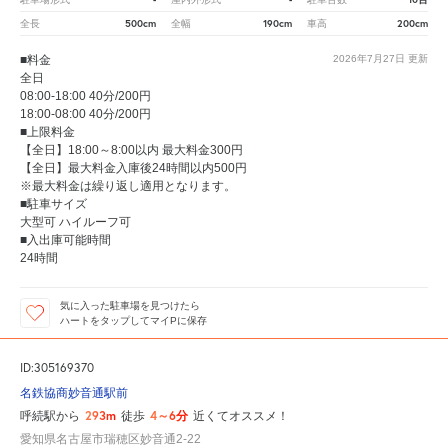
500cm
190cm
200cm
全長
全幅
車高
■料金
2026年7月27日
更新
全日
08:00-18:00 40分/200円
18:00-08:00 40分/200円
■上限料金
【全日】18:00～8:00以内 最大料金300円
【全日】最大料金入庫後24時間以内500円
※最大料金は繰り返し適用となります。
■駐車サイズ
大型可 ハイルーフ可
■入出庫可能時間
24時間
気に入った駐車場を見つけたら
ハートをタップしてマイPに保存
ID:305169370
名鉄協商妙音通駅前
293m
4～6分
呼続駅から
徒歩
近くてオススメ！
愛知県名古屋市瑞穂区妙音通2-22