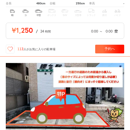
480cm
250cm
-
全長
全幅
車高
軽
コ
中型
ボックス
SUV
大型車
トラック
原付
バイク
¥1,250
/
24
0:00
～
0:00
空
時間
予約へ
113
人が
お気に入りの駐車場