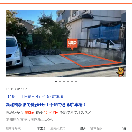
ID:310015142
【4番】<土日祝日>駈上1-5-6駐車場
新瑞橋駅まで徒歩4分！予約できる駐車場！
882m
12～17分
呼続駅から
徒歩
予約できてオススメ！
愛知県名古屋市南区駈上1-5-6
平置き
屋外
1台
駐車場形式
屋内外形式
駐車台数