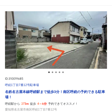
ID:310019685
呼続1丁目7番12号駐車場
名鉄名古屋本線呼続駅まで徒歩3分！南区呼続の予約できる駐車
場！
273m
4～6分
呼続駅から
徒歩
予約できてオススメ！
愛知県名古屋市南区呼続1丁目7番12号