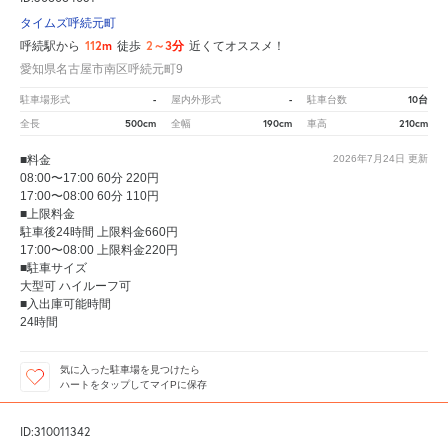
タイムズ呼続元町
112m
2～3分
呼続駅から
徒歩
近くてオススメ！
愛知県名古屋市南区呼続元町9
-
-
10台
駐車場形式
屋内外形式
駐車台数
500cm
190cm
210cm
全長
全幅
車高
■料金
2026年7月24日
更新
08:00〜17:00 60分 220円
17:00〜08:00 60分 110円
■上限料金
駐車後24時間 上限料金660円
17:00〜08:00 上限料金220円
■駐車サイズ
大型可 ハイルーフ可
■入出庫可能時間
24時間
気に入った駐車場を見つけたら
ハートをタップしてマイPに保存
ID:310011342