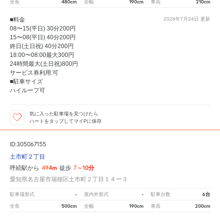
480cm
190cm
210cm
全長
全幅
車高
■料金
2026年7月24日
更新
08〜15(平日) 30分200円
15〜08(平日) 40分200円
終日(土日祝) 40分200円
18:00〜08:00最大300円
24時間最大(土日祝)800円
サービス券利用:可
■駐車サイズ
ハイルーフ可
気に入った駐車場を見つけたら
ハートをタップしてマイPに保存
ID:305067155
土市町２丁目
494m
7～10分
呼続駅から
徒歩
愛知県名古屋市瑞穂区土市町２丁目１４ー３
-
-
6台
駐車場形式
屋内外形式
駐車台数
500cm
190cm
200cm
全長
全幅
車高