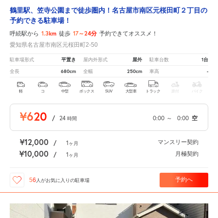
鶴里駅、笠寺公園まで徒歩圏内！名古屋市南区元桜田町２丁目の
予約できる駐車場！
1.3km
17～24分
呼続駅から
徒歩
予約できてオススメ！
愛知県名古屋市南区元桜田町2-50
平置き
屋外
1台
駐車場形式
屋内外形式
駐車台数
680cm
250cm
-
全長
全幅
車高
軽
コ
中型
ボックス
SUV
大型車
トラック
原付
バイク
¥620
/
24
0:00
～
0:00
空
時間
¥12,000
マンスリー契約
/
1
ヶ月
¥10,000
月極契約
/
1
ヶ月
予約へ
56
人が
お気に入りの駐車場