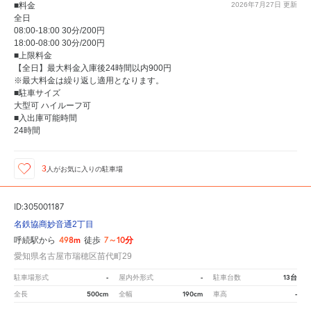
■料金
2026年7月27日
更新
全日
08:00-18:00 30分/200円
18:00-08:00 30分/200円
■上限料金
【全日】最大料金入庫後24時間以内900円
※最大料金は繰り返し適用となります。
■駐車サイズ
大型可 ハイルーフ可
■入出庫可能時間
24時間
3
人が
お気に入りの駐車場
ID:305001187
名鉄協商妙音通2丁目
498m
7～10分
呼続駅から
徒歩
愛知県名古屋市瑞穂区苗代町29
-
-
13台
駐車場形式
屋内外形式
駐車台数
500cm
190cm
-
全長
全幅
車高