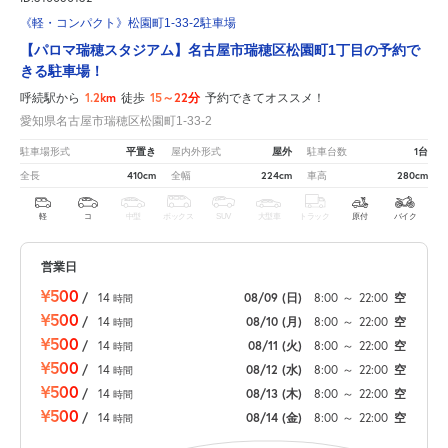
《軽・コンパクト》松園町1-33-2駐車場
【パロマ瑞穂スタジアム】名古屋市瑞穂区松園町1丁目の予約で
きる駐車場！
1.2km
15～22分
呼続駅から
徒歩
予約できてオススメ！
愛知県名古屋市瑞穂区松園町1-33-2
平置き
屋外
1台
駐車場形式
屋内外形式
駐車台数
410cm
224cm
280cm
全長
全幅
車高
軽
コ
中型
ボックス
SUV
大型車
トラック
原付
バイク
営業日
¥500
/
14
08/09
(日)
8:00
～
22:00
空
時間
¥500
/
14
08/10
(月)
8:00
～
22:00
空
時間
¥500
/
14
08/11
(火)
8:00
～
22:00
空
時間
¥500
/
14
08/12
(水)
8:00
～
22:00
空
時間
¥500
/
14
08/13
(木)
8:00
～
22:00
空
時間
¥500
/
14
08/14
(金)
8:00
～
22:00
空
時間