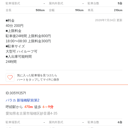
-
-
5台
駐車場形式
屋内外形式
駐車台数
500cm
190cm
210cm
全長
全幅
車高
■料金
2026年7月24日
更新
40分 200円
■上限料金
駐車後24時間 上限料金800円
18:00〜08:00 上限料金300円
■駐車サイズ
大型可 ハイルーフ可
■入出庫可能時間
24時間
気に入った駐車場を見つけたら
ハートをタップしてマイPに保存
ID:305192571
パラカ 新瑞橋駅前第2
470m
6～9分
呼続駅から
徒歩
愛知県名古屋市瑞穂区妙音通4-35
-
-
6台
駐車場形式
屋内外形式
駐車台数