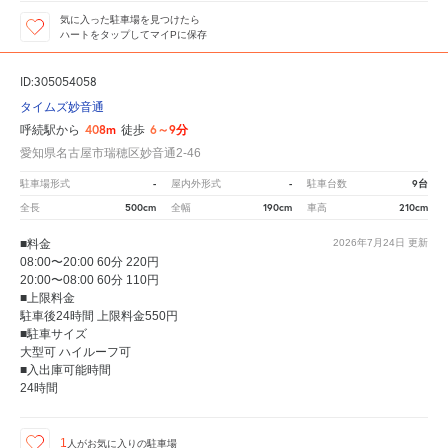
気に入った駐車場を見つけたら
ハートをタップしてマイPに保存
ID:305054058
タイムズ妙音通
408m
6～9分
呼続駅から
徒歩
愛知県名古屋市瑞穂区妙音通2-46
-
-
9台
駐車場形式
屋内外形式
駐車台数
500cm
190cm
210cm
全長
全幅
車高
■料金
2026年7月24日
更新
08:00〜20:00 60分 220円
20:00〜08:00 60分 110円
■上限料金
駐車後24時間 上限料金550円
■駐車サイズ
大型可 ハイルーフ可
■入出庫可能時間
24時間
1
人が
お気に入りの駐車場