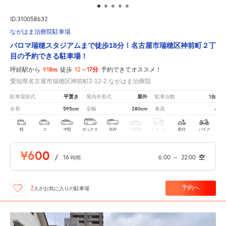
ID:310058632
ながはま治療院駐車場
パロマ瑞穂スタジアムまで徒歩18分！名古屋市瑞穂区神前町２丁
目の予約できる駐車場！
918m
12～17分
呼続駅から
徒歩
予約できてオススメ！
愛知県名古屋市瑞穂区神前町2-12-2 ながはま治療院
平置き
屋外
1台
駐車場形式
屋内外形式
駐車台数
595cm
280cm
-
全長
全幅
車高
軽
コ
中型
ボックス
SUV
大型車
トラック
原付
バイク
¥600
/
16
6:00
～
22:00
空
時間
予約へ
2
人が
お気に入りの駐車場