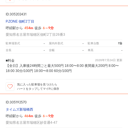
ID:305202431
P.ZONE 佃町2丁目
454m
6～9分
呼続駅から
徒歩
愛知県名古屋市瑞穂区佃町2丁目26番3
-
-
7台
駐車場形式
屋内外形式
駐車台数
-
-
-
全長
全幅
車高
■料金
2026年7月24日
更新
【全日】入庫後24時間ごと最大500円 18:00〜8:00 夜間最大200円 8:00〜
18:00 30分/100円 18:00〜8:00 60分/100円
気に入った駐車場を見つけたら
ハートをタップしてマイPに保存
ID:305192570
タイムズ新瑞橋西
464m
6～9分
呼続駅から
徒歩
愛知県名古屋市瑞穂区妙音通4-47