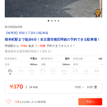
ID:310036105
【軽専用】呼続２丁目9-13駐車場
桜本町駅まで徒歩6分！名古屋市南区呼続の予約できる駐車場！
514m
7～10分
呼続駅から
徒歩
予約できてオススメ！
愛知県名古屋市南区呼続２丁目9-13
平置き
屋外
4台
駐車場形式
屋内外形式
駐車台数
400cm
260cm
-
全長
全幅
車高
軽
コ
中型
ボックス
SUV
大型車
トラック
原付
バイク
¥370
/
24
0:00
～
0:00
空
時間
予約へ
144
人が
お気に入りの駐車場