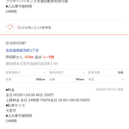
ブラザーパーキング共通回数券利用可能
■入出庫可能時間
24時間
2
人が
お気に入りの駐車場
ID:305121287
名鉄協商姫宮町1丁目
403m
6～9分
呼続駅から
徒歩
愛知県名古屋市瑞穂区姫宮町1-44
-
-
12台
駐車場形式
屋内外形式
駐車台数
500cm
190cm
-
全長
全幅
車高
■料金
2026年7月24日
更新
全日 00:00〜24:00 40分 200円
上限料金 全日 24時間 700円/全日 20:00〜08:00 500円
■駐車サイズ
大型可
■入出庫可能時間
24時間