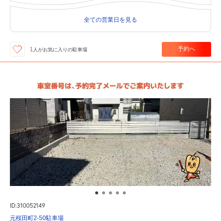
全ての営業日を見る
予約へ
1
人が
お気に入りの駐車場
ID:310052149
元桜田町2-50駐車場