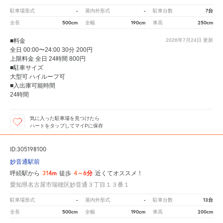
-
-
7台
駐車場形式
屋内外形式
駐車台数
500cm
190cm
250cm
全長
全幅
車高
■料金
2026年7月24日
更新
全日 00:00〜24:00 30分 200円
上限料金 全日 24時間 800円
■駐車サイズ
大型可 ハイルーフ可
■入出庫可能時間
24時間
気に入った駐車場を見つけたら
ハートをタップしてマイPに保存
ID:305198100
妙音通駅前
314m
4～6分
呼続駅から
徒歩
近くてオススメ！
愛知県名古屋市瑞穂区妙音通３丁目１３番１
-
-
13台
駐車場形式
屋内外形式
駐車台数
500cm
190cm
200cm
全長
全幅
車高