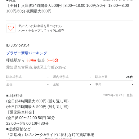
【全日】入庫後24時間最大500円 | 8:00〜18:00 100円/30分 | 18:00〜8:00
100円/60分 夜間最大300円
気に入った駐車場を見つけたら
ハートをタップしてマイPに保存
ID:305169354
ブラザー新瑞パーキング
334m
5～8分
呼続駅から
徒歩
愛知県名古屋市瑞穂区土市町2-39-2
-
-
25台
駐車場形式
屋内外形式
駐車台数
-
-
-
全長
全幅
車高
■上限料金
2026年7月24日
更新
(全日)24時間最大 600円 (繰り返し可)
(全日)12時間最大 500円 (繰り返し可)
【通常駐車料金】
(全日)8:00〜22:00 50円 30分
22:00〜翌8:00 10円 30分
■提携店舗など
「新瑞橋」駅のパーク&ライドに便利な時間貸駐車場