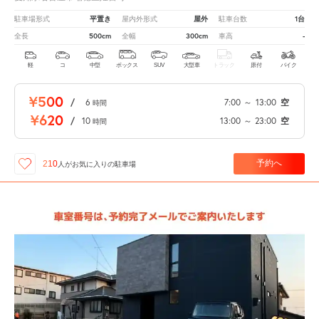
平置き
屋外
1台
駐車場形式
屋内外形式
駐車台数
500cm
300cm
-
全長
全幅
車高
軽
コ
中型
ボックス
SUV
大型車
トラック
原付
バイク
¥500
/
6
7:00
～
13:00
空
時間
¥620
/
10
13:00
～
23:00
空
時間
予約へ
210
人が
お気に入りの駐車場