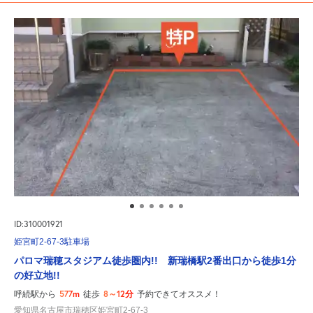
ID:310001921
姫宮町2-67-3駐車場
パロマ瑞穂スタジアム徒歩圏内!! 新瑞橋駅2番出口から徒歩1分
の好立地!!
577m
8～12分
呼続駅から
徒歩
予約できてオススメ！
愛知県名古屋市瑞穂区姫宮町2-67-3