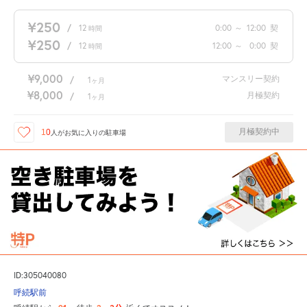
¥250
/
12
0:00
～
12:00
契
時間
¥250
/
12
12:00
～
0:00
契
時間
¥9,000
マンスリー契約
/
1
ヶ月
¥8,000
月極契約
/
1
ヶ月
月極契約中
10
人が
お気に入りの駐車場
ID:305040080
呼続駅前