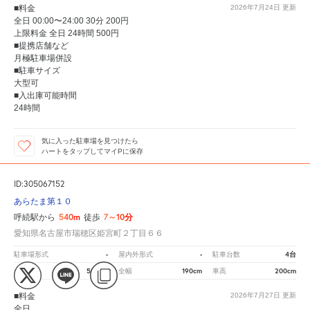
■料金
2026年7月24日
更新
全日 00:00〜24:00 30分 200円
上限料金 全日 24時間 500円
■提携店舗など
月極駐車場併設
■駐車サイズ
大型可
■入出庫可能時間
24時間
気に入った駐車場を見つけたら
ハートをタップしてマイPに保存
ID:305067152
あらたま第１０
540m
7～10分
呼続駅から
徒歩
愛知県名古屋市瑞穂区姫宮町２丁目６６
-
-
4台
駐車場形式
屋内外形式
駐車台数
500cm
190cm
200cm
全長
全幅
車高
■料金
2026年7月27日
更新
全日