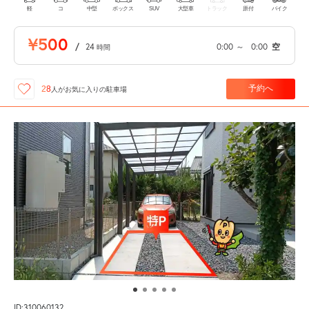
軽
コ
中型
ボックス
SUV
大型車
トラック
原付
バイク
¥500
/
24
0:00
～
0:00
空
時間
予約へ
28
人が
お気に入りの駐車場
ID:310060132