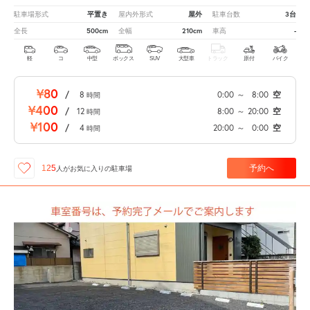
平置き
屋外
3台
駐車場形式
屋内外形式
駐車台数
500cm
210cm
-
全長
全幅
車高
軽
コ
中型
ボックス
SUV
大型車
トラック
原付
バイク
¥80
/
8
0:00
～
8:00
空
時間
¥400
/
12
8:00
～
20:00
空
時間
¥100
/
4
20:00
～
0:00
空
時間
予約へ
125
人が
お気に入りの駐車場