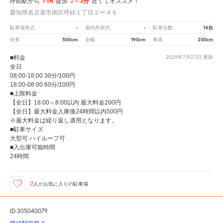
91m
2～3分
呼続駅から
徒歩
近くてオススメ！
愛知県名古屋市南区呼続１丁目２ー４６
-
-
14台
駐車場形式
屋内外形式
駐車台数
500cm
190cm
200cm
全長
全幅
車高
■料金
2026年7月27日
更新
全日
08:00-18:00 30分/100円
18:00-08:00 60分/100円
■上限料金
【全日】18:00～8:00以内 最大料金200円
【全日】最大料金入庫後24時間以内500円
※最大料金は繰り返し適用となります。
■駐車サイズ
大型可 ハイルーフ可
■入出庫可能時間
24時間
2
人が
お気に入りの駐車場
ID:305040079