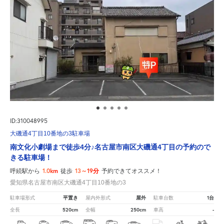
ID:310048995
大磯通4丁目10番地の3駐車場
南文化小劇場まで徒歩4分♪名古屋市南区大磯通4丁目の予約ので
きる駐車場！
1.0km
13～19分
呼続駅から
徒歩
予約できてオススメ！
愛知県名古屋市南区大磯通4丁目10番地の3
平置き
屋外
1台
駐車場形式
屋内外形式
駐車台数
520cm
250cm
-
全長
全幅
車高