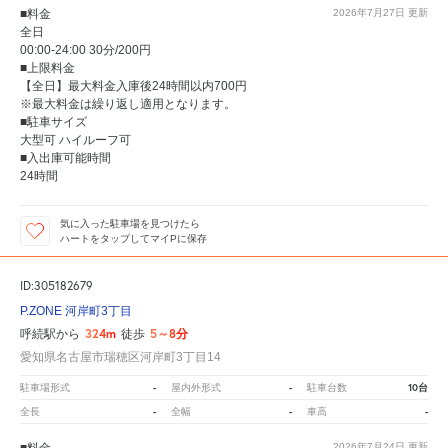
■料金
2026年7月27日
更新
全日
00:00-24:00 30分/200円
■上限料金
【全日】最大料金入庫後24時間以内700円
※最大料金は繰り返し適用となります。
■駐車サイズ
大型可 ハイルーフ可
■入出庫可能時間
24時間
気に入った駐車場を見つけたら
ハートをタップしてマイPに保存
ID:305182679
P.ZONE 河岸町3丁目
324m
5～8分
呼続駅から
徒歩
愛知県名古屋市瑞穂区河岸町3丁目14
-
-
10台
駐車場形式
屋内外形式
駐車台数
-
-
-
全長
全幅
車高
■料金
2026年7月24日
更新