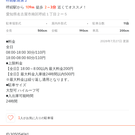
呼続駅前第２
109m
2～3分
呼続駅から
徒歩
近くてオススメ！
愛知県名古屋市南区呼続１丁目２ー５
-
-
11台
駐車場形式
屋内外形式
駐車台数
500cm
190cm
200cm
全長
全幅
車高
■料金
2026年7月27日
更新
全日
08:00-18:00 30分/110円
18:00-08:00 60分/110円
■上限料金
【全日】18:00～8:00以内 最大料金200円
【全日】最大料金入庫後24時間以内500円
※最大料金は繰り返し適用となります。
■駐車サイズ
大型可 ハイルーフ可
■入出庫可能時間
24時間
1
人が
お気に入りの駐車場
ID:305054061