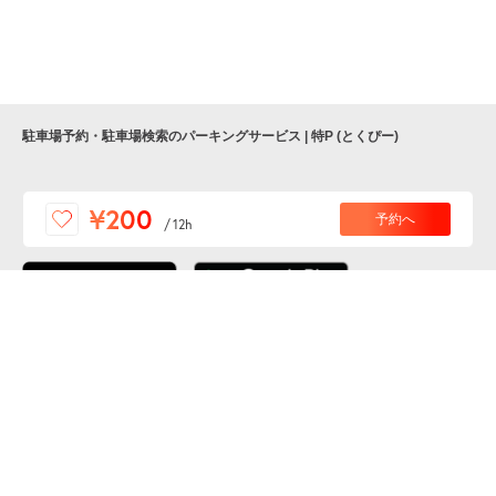
月極契約中
月極契約中
駐車場予約・駐車場検索のパーキングサービス | 特P (とくぴー)
便利な特Pアプリを
¥200
予約へ
/
12h
ダウンロードしよう！
ここから「インストール」して、便利な特Pアプリを
公式 X
GETしよう