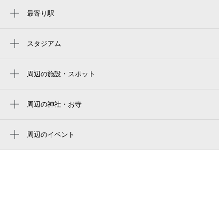
8月23日 (日)
¥250
¥250
最寄り駅
月極契約中
月極契約中
堀田駅
呼続駅
スタジアム
0:00～12:00
12:00～24:00
paloma mizuho rugby stadium
妙音通駅
8月24日 (月)
¥250
¥250
paloma mizuho stadium
月極契約中
月極契約中
周辺の施設・スポット
桜駅
介護支援センターほなみ
バンテリンドーム
桜本町駅
0:00～12:00
12:00～24:00
ブラザー工業体育館
周辺の神社・お寺
8月25日 (火)
¥250
¥250
新瑞橋駅
周辺に神社・お寺が見つかりませんでした。
ブラザー体育館
月極契約中
月極契約中
豊田本町駅
周辺のイベント
浜新公園
夏休み・やさしいプログラミング教室
伝馬町駅
0:00～12:00
12:00～24:00
瑞穂警察署穂波派出所
8月26日 (水)
¥250
¥250
道徳駅
月極契約中
月極契約中
グリーンコーポ妙音通
瑞穂運動場西駅
穂波コミュニティセンター
0:00～12:00
12:00～24:00
瑞穂消防署堀田出張所
8月27日 (木)
¥250
¥250