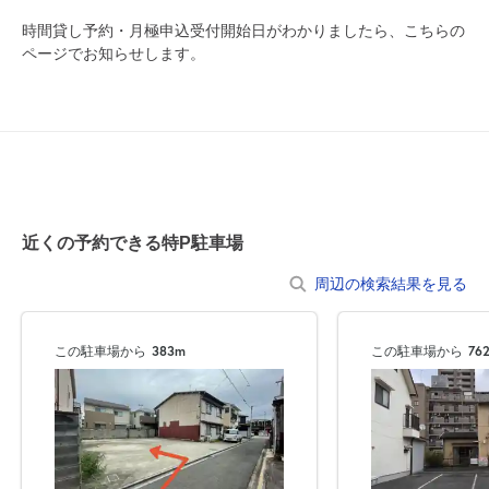
8月14日 (金)
¥250
¥250
時間貸し予約・月極申込受付開始日がわかりましたら、こちらの
月極契約中
月極契約中
ページでお知らせします。
0:00～12:00
12:00～24:00
8月15日 (土)
¥250
¥250
月極契約中
月極契約中
0:00～12:00
12:00～24:00
8月16日 (日)
¥250
¥250
近くの予約できる特P駐車場
月極契約中
月極契約中
周辺の検索結果を見る
0:00～12:00
12:00～24:00
8月17日 (月)
¥250
¥250
この駐車場から
383m
この駐車場から
76
月極契約中
月極契約中
0:00～12:00
12:00～24:00
8月18日 (火)
¥250
¥250
月極契約中
月極契約中