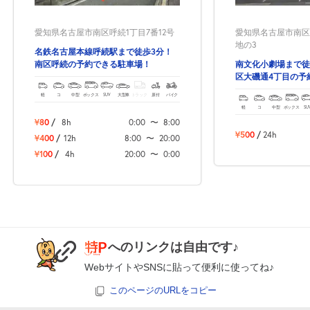
0:00～12:00
12:00～24:00
愛知県名古屋市南区呼続1丁目7番12号
愛知県名古屋市南区
8月19日 (水)
¥250
¥250
地の3
名鉄名古屋本線呼続駅まで徒歩3分！
月極契約中
月極契約中
南区呼続の予約できる駐車場！
南文化小劇場まで徒
区大磯通4丁目の予
場！
軽
コ
中型
ボックス
SUV
大型車
トラック
原付
バイク
0:00～12:00
12:00～24:00
軽
コ
中型
ボックス
SU
8月20日 (木)
¥250
¥250
¥80
/
8h
0:00
〜
8:00
月極契約中
月極契約中
¥500
/
24h
¥400
/
12h
8:00
〜
20:00
¥100
/
4h
20:00
〜
0:00
0:00～12:00
12:00～24:00
8月21日 (金)
¥250
¥250
月極契約中
月極契約中
0:00～12:00
12:00～24:00
へのリンクは自由です♪
8月22日 (土)
¥250
¥250
WebサイトやSNSに貼って便利に使ってね♪
月極契約中
月極契約中
このページのURLをコピー
0:00～12:00
12:00～24:00