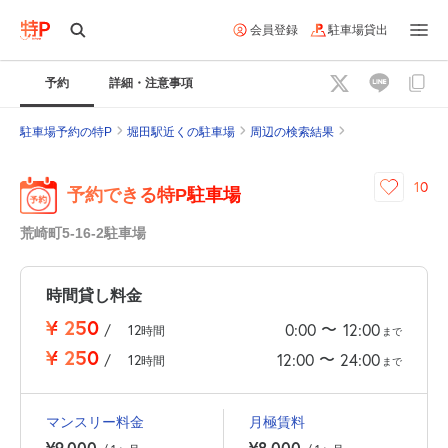
会員登録
駐車場貸出
予約
詳細・注意事項
駐車場予約の特P
堀田駅近くの駐車場
周辺の検索結果
10
予約できる特P駐車場
荒崎町5-16-2駐車場
時間貸し料金
¥
250
〜
0:00
12:00
/
12
時間
まで
¥
250
〜
12:00
24:00
/
12
時間
まで
マンスリー料金
月極賃料
¥9,000
¥8,000