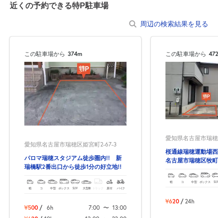
近くの予約できる特P駐車場
周辺の検索結果を見る
8月22日 (土)
休
この駐車場から
374m
この駐車場から
47
6:00～22:00
8月23日 (日)
¥600
空き1
愛知県名古屋市瑞穂区
8月24日 (月)
休
愛知県名古屋市瑞穂区姫宮町2-67-3
桜通線瑞穂運動場西
パロマ瑞穂スタジアム徒歩圏内!! 新
名古屋市瑞穂区牧町
瑞橋駅2番出口から徒歩1分の好立地!!
場！
軽
コ
中型
ボックス
SU
8月25日 (火)
休
軽
コ
中型
ボックス
SUV
大型車
トラック
原付
バイク
¥620
/
24h
¥500
/
6h
7:00
〜
13:00