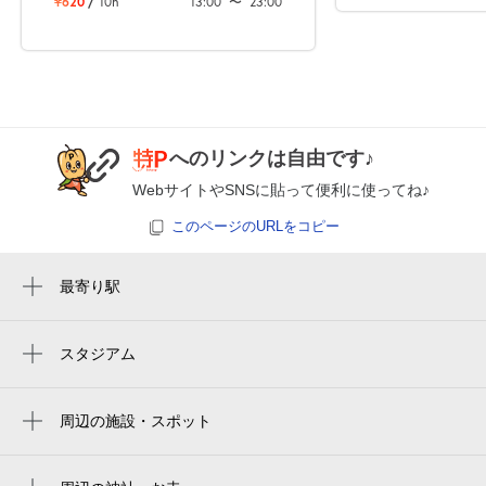
¥620
/
10h
13:00
〜
23:00
8月26日 (水)
休
6:00～22:00
8月27日 (木)
¥600
へのリンクは自由です♪
空き1
WebサイトやSNSに貼って便利に使ってね♪
このページのURLをコピー
8月28日 (金)
休
最寄り駅
瑞穂運動場西駅
新瑞橋駅
スタジアム
8月29日 (土)
休
paloma mizuho rugby stadium
妙音通駅
paloma mizuho stadium
周辺の施設・スポット
呼続駅
みそ汁ゃ まり福
6:00～22:00
バンテリンドーム
瑞穂区役所駅
8月30日 (日)
¥600
ティア ティア瑞穂