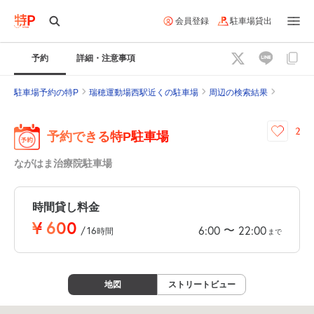
会員登録
駐車場貸出
予約
詳細・注意事項
駐車場予約の特P
瑞穂運動場西駅近くの駐車場
周辺の検索結果
2
予約できる特P駐車場
ながはま治療院駐車場
時間貸し料金
¥
600
〜
6:00
22:00
/
16
時間
まで
地図
ストリートビュー