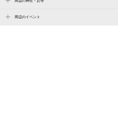
周辺の神社・お寺
空き1
瑞穂運動場東駅
周辺に神社・お寺が見つかりませんでした。
花のみせ美里
堀田駅
周辺のイベント
プレサンスロジェ新瑞橋
8月31日 (月)
休
狂言がやってきた！！「なごや子どものた
cafe&dining maple maple
めの巡回劇場」（瑞穂区）
エニタイムフィットネス 瑞穂通店
特別展「リトアニア」関連企画 はくぶつ
かん講座「リトアニア －杉原千畝ゆかり
中部地方整備局名古屋国道事務所
9月1日 (火)
休
の地を訪ねて－」
みずほてんれいホール
瑞穂警察署豊岡派出所
9月2日 (水)
休
名古屋スバル自動車株式会社 瑞穂豊岡通店
フジカラーワールド新瑞店
東急リバブル 瑞穂センター
6:00～22:00
9月3日 (木)
¥600
空き1