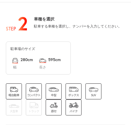
2
車種を選択
6:00～22:00
駐車する車種を選択し、ナンバーを入力してください。
8月13日 (木)
¥600
STEP
空き1
駐車場のサイズ
8月14日 (金)
休
280cm
595cm
幅
長さ
8月15日 (土)
休
6:00～22:00
8月16日 (日)
¥600
空き1