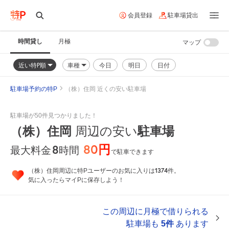
会員登録
駐車場貸出
時間貸し
月極
マップ
近い特P順
車種
今日
明日
日付
駐車場予約の特P
（株）住岡 近くの安い駐車場
駐車場が50件見つかりました！
（株）住岡
駐車場
周辺の安い
80円
8
時間
最大料金
で駐車できます
1374
（株）住岡周辺に特Pユーザーのお気に入りは
件。
気に入ったらマイPに保存しよう！
この周辺に月極で借りられる
駐車場も
5件
あります