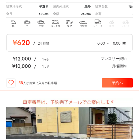
平置き
屋外
1台
駐車場形式
屋内外形式
駐車台数
680cm
250cm
-
全長
全幅
車高
軽
コ
中型
ボックス
SUV
大型車
トラック
原付
バイク
¥620
/
24
0:00
～
0:00
空
時間
¥12,000
マンスリー契約
/
1
ヶ月
¥10,000
月極契約
/
1
ヶ月
予約へ
56
人が
お気に入りの駐車場