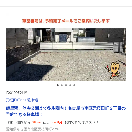
ID:310052149
元桜田町2-50駐車場
鶴里駅、笠寺公園まで徒歩圏内！名古屋市南区元桜田町２丁目の
予約できる駐車場！
385m
5～8分
（株）住岡から
徒歩
予約できてオススメ！
愛知県名古屋市南区元桜田町2-50