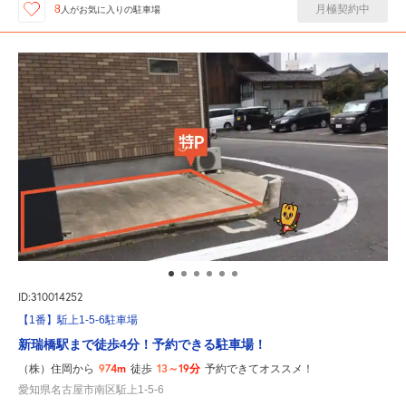
月極契約中
8
人が
お気に入りの駐車場
ID:310014252
【1番】駈上1-5-6駐車場
新瑞橋駅まで徒歩4分！予約できる駐車場！
974m
13～19分
（株）住岡から
徒歩
予約できてオススメ！
愛知県名古屋市南区駈上1-5-6