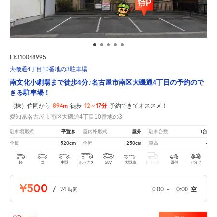
ID:310048995
大磯通4丁目10番地の3駐車場
南文化小劇場まで徒歩4分♪名古屋市南区大磯通4丁目の予約ので
きる駐車場！
894m
12～17分
（株）住岡から
徒歩
予約できてオススメ！
愛知県名古屋市南区大磯通4丁目10番地の3
平置き
屋外
1台
駐車場形式
屋内外形式
駐車台数
520cm
250cm
-
全長
全幅
車高
軽
コ
中型
ボックス
SUV
大型車
トラック
原付
バイク
¥500
/
24
0:00
～
0:00
空
時間