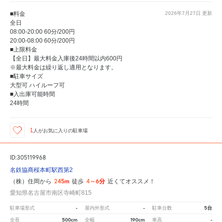
■料金
2026年7月27日
更新
全日
08:00-20:00 60分/200円
20:00-08:00 60分/200円
■上限料金
【全日】最大料金入庫後24時間以内600円
※最大料金は繰り返し適用となります。
■駐車サイズ
大型可 ハイルーフ可
■入出庫可能時間
24時間
1
人が
お気に入りの駐車場
ID:305119968
名鉄協商桜本町駅西第2
245m
4～6分
（株）住岡から
徒歩
近くてオススメ！
愛知県名古屋市南区寺崎町815
-
-
5台
駐車場形式
屋内外形式
駐車台数
500cm
190cm
-
全長
全幅
車高