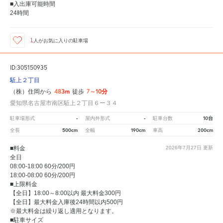
■入出庫可能時間
24時間
1
人が
お気に入りの駐車場
ID:305150935
駈上２丁目
483m
7～10分
（株）住岡から
徒歩
愛知県名古屋市南区駈上２丁目６ー３４
-
-
10台
駐車場形式
屋内外形式
駐車台数
500cm
190cm
200cm
全長
全幅
車高
■料金
2026年7月27日
更新
全日
08:00-18:00 60分/200円
18:00-08:00 60分/200円
■上限料金
【全日】18:00～8:00以内 最大料金300円
【全日】最大料金入庫後24時間以内500円
※最大料金は繰り返し適用となります。
■駐車サイズ