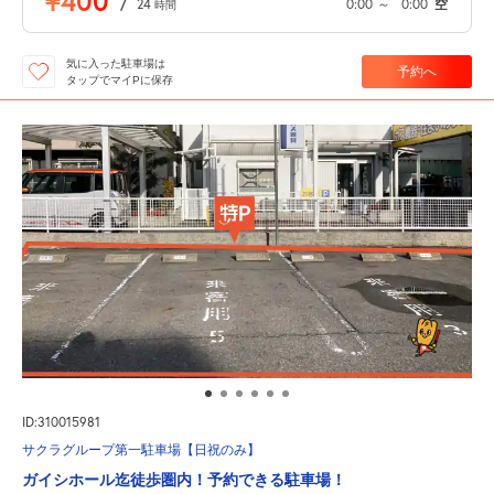
¥400
/
24
0:00
～
0:00
空
時間
気に入った駐車場は
予約へ
タップでマイPに保存
ID:310015981
サクラグループ第一駐車場【日祝のみ】
ガイシホール迄徒歩圏内！予約できる駐車場！