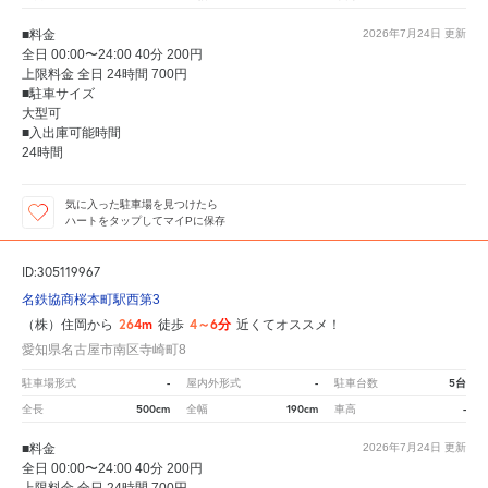
■料金
2026年7月24日
更新
全日 00:00〜24:00 40分 200円
上限料金 全日 24時間 700円
■駐車サイズ
大型可
■入出庫可能時間
24時間
気に入った駐車場を見つけたら
ハートをタップしてマイPに保存
ID:305119967
名鉄協商桜本町駅西第3
264m
4～6分
（株）住岡から
徒歩
近くてオススメ！
愛知県名古屋市南区寺崎町8
-
-
5台
駐車場形式
屋内外形式
駐車台数
500cm
190cm
-
全長
全幅
車高
■料金
2026年7月24日
更新
全日 00:00〜24:00 40分 200円