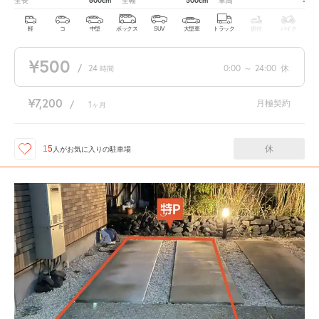
600cm
500cm
-
全長
全幅
車高
軽
コ
中型
ボックス
SUV
大型車
トラック
原付
バイク
¥500
/
24
0:00
～
24:00
休
時間
¥7,200
月極契約
/
1
ヶ月
休
15
人が
お気に入りの駐車場