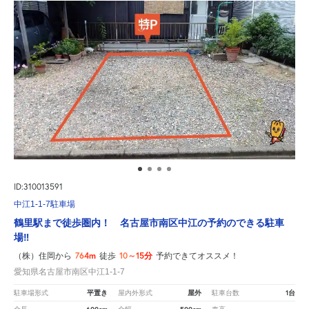
ID:310013591
中江1-1-7駐車場
鶴里駅まで徒歩圏内！ 名古屋市南区中江の予約のできる駐車
場‼
764m
10～15分
（株）住岡から
徒歩
予約できてオススメ！
愛知県名古屋市南区中江1-1-7
平置き
屋外
1台
駐車場形式
屋内外形式
駐車台数