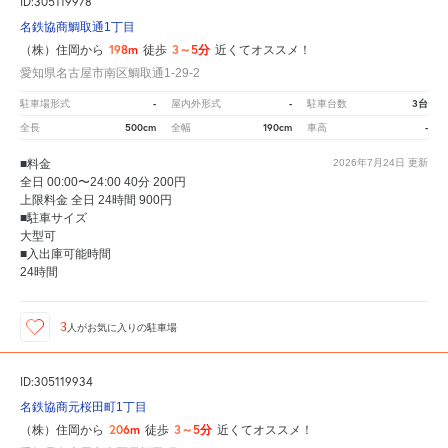
ID:305119978
名鉄協商鯛取通1丁目
198m
3～5分
（株）住岡から
徒歩
近くてオススメ！
愛知県名古屋市南区鯛取通1-29-2
-
-
3台
駐車場形式
屋内外形式
駐車台数
500cm
190cm
-
全長
全幅
車高
■料金
2026年7月24日
更新
全日 00:00〜24:00 40分 200円
上限料金 全日 24時間 900円
■駐車サイズ
大型可
■入出庫可能時間
24時間
3
人が
お気に入りの駐車場
ID:305119934
名鉄協商元桜田町1丁目
206m
3～5分
（株）住岡から
徒歩
近くてオススメ！