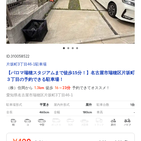
ID:310058522
片坂町3丁目46-1駐車場
【パロマ瑞穂スタジアムまで徒歩15分！】名古屋市瑞穂区片坂町
３丁目の予約できる駐車場！
1.3km
16～23分
（株）住岡から
徒歩
予約できてオススメ！
愛知県名古屋市瑞穂区片坂町3丁目46-1
平置き
屋外
1台
駐車場形式
屋内外形式
駐車台数
460cm
180cm
-
全長
全幅
車高
軽
コ
中型
ボックス
SUV
大型車
トラック
原付
バイク