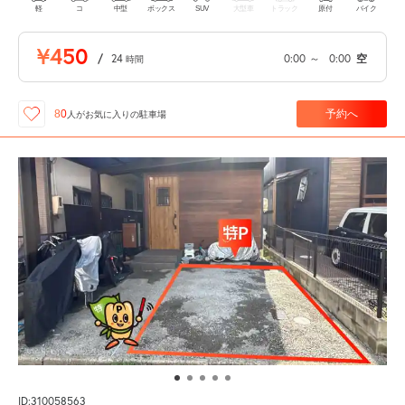
軽
コ
中型
ボックス
SUV
大型車
トラック
原付
バイク
¥450
/
24
0:00
～
0:00
空
時間
予約へ
80
人が
お気に入りの駐車場
ID:310058563