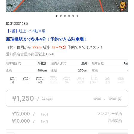
ID:310031685
【2番】駈上1-5-6駐車場
新瑞橋駅まで徒歩4分！予約できる駐車場！
972m
13～19分
（株）住岡から
徒歩
予約できてオススメ！
愛知県名古屋市南区駈上1-5-6
平置き
屋外
1台
駐車場形式
屋内外形式
駐車台数
480cm
250cm
-
全長
全幅
車高
軽
コ
中型
ボックス
SUV
大型車
トラック
原付
バイク
¥1,250
/
24
0:00
～
0:00
契
時間
¥12,000
マンスリー契約
/
1
ヶ月
¥10,000
月極契約
/
1
ヶ月