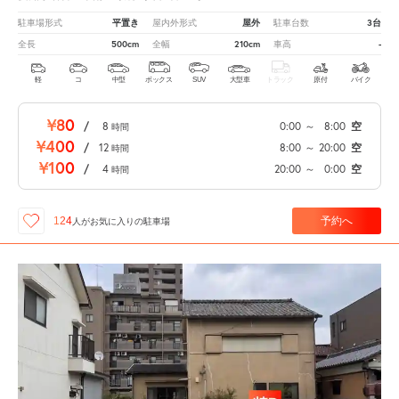
平置き
屋外
3台
駐車場形式
屋内外形式
駐車台数
500cm
210cm
-
全長
全幅
車高
軽
コ
中型
ボックス
SUV
大型車
トラック
原付
バイク
¥80
/
8
0:00
～
8:00
空
時間
¥400
/
12
8:00
～
20:00
空
時間
¥100
/
4
20:00
～
0:00
空
時間
予約へ
124
人が
お気に入りの駐車場