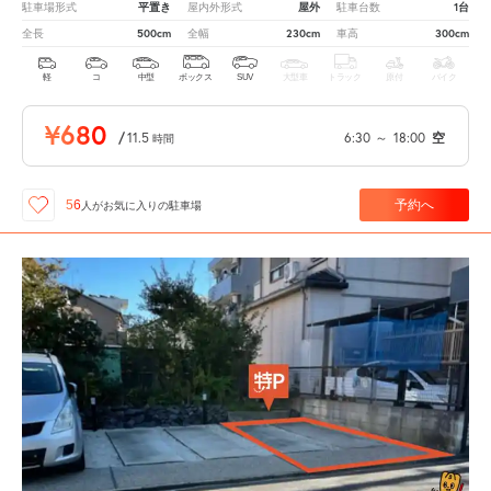
平置き
屋外
1台
駐車場形式
屋内外形式
駐車台数
500cm
230cm
300cm
全長
全幅
車高
軽
コ
中型
ボックス
SUV
大型車
トラック
原付
バイク
¥680
/
11.5
6:30
～
18:00
空
時間
予約へ
56
人が
お気に入りの駐車場