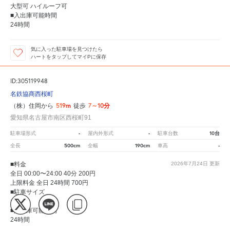
大型可 ハイルーフ可
■入出庫可能時間
24時間
気に入った駐車場を見つけたら
ハートをタップしてマイPに保存
ID:305119948
名鉄協商西桜町
519m
7～10分
（株）住岡から
徒歩
愛知県名古屋市南区西桜町91
-
-
10台
駐車場形式
屋内外形式
駐車台数
500cm
190cm
-
全長
全幅
車高
■料金
2026年7月24日
更新
全日 00:00〜24:00 40分 200円
上限料金 全日 24時間 700円
■駐車サイズ
大型可
■入出庫可能時間
24時間