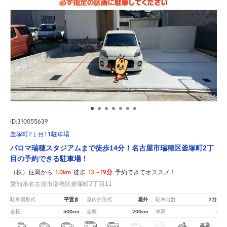
ID:310055639
釜塚町2丁目11駐車場
パロマ瑞穂スタジアムまで徒歩14分！名古屋市瑞穂区釜塚町2丁
目の予約できる駐車場！
1.0km
13～19分
（株）住岡から
徒歩
予約できてオススメ！
愛知県名古屋市瑞穂区釜塚町2丁目11
平置き
屋外
2台
駐車場形式
屋内外形式
駐車台数
500cm
200cm
-
全長
全幅
車高