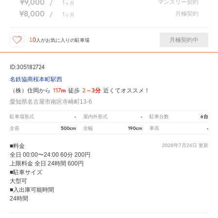
¥9,000
マンスリー契約
/
1
ヶ月
¥8,000
月極契約
/
1
ヶ月
月極契約中
10
人が
お気に入りの駐車場
ID:305182724
名鉄協商桜本町駅西
117m
2～3分
（株）住岡から
徒歩
近くてオススメ！
愛知県名古屋市南区寺崎町13-6
-
-
6台
駐車場形式
屋内外形式
駐車台数
500cm
190cm
-
全長
全幅
車高
■料金
2026年7月24日
更新
全日 00:00〜24:00 60分 200円
上限料金 全日 24時間 600円
■駐車サイズ
大型可
■入出庫可能時間
24時間