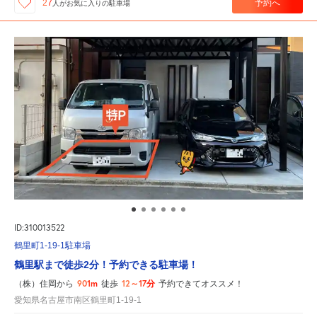
予約へ
27
人が
お気に入りの駐車場
ID:310013522
鶴里町1-19-1駐車場
鶴里駅まで徒歩2分！予約できる駐車場！
901m
12～17分
（株）住岡から
徒歩
予約できてオススメ！
愛知県名古屋市南区鶴里町1-19-1