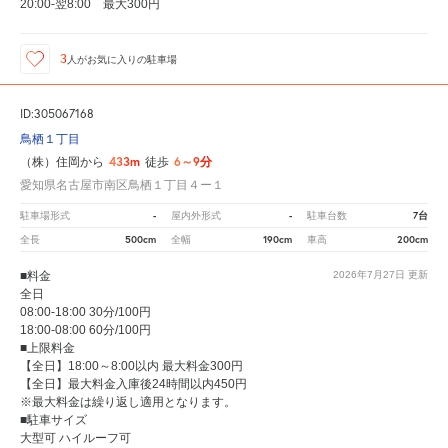
20:00-翌8:00 最大300円
3
人が
お気に入りの駐車場
ID:305067168
鳥栖１丁目
433m
6～9分
（株）住岡から
徒歩
愛知県名古屋市南区鳥栖１丁目４ー１
-
-
7台
駐車場形式
屋内外形式
駐車台数
500cm
190cm
200cm
全長
全幅
車高
■料金
2026年7月27日
更新
全日
08:00-18:00 30分/100円
18:00-08:00 60分/100円
■上限料金
【全日】18:00～8:00以内 最大料金300円
【全日】最大料金入庫後24時間以内450円
※最大料金は繰り返し適用となります。
■駐車サイズ
大型可 ハイルーフ可