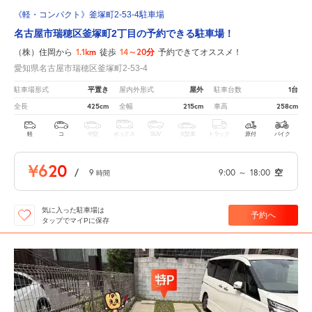
《軽・コンパクト》釜塚町2-53-4駐車場
名古屋市瑞穂区釜塚町2丁目の予約できる駐車場！
1.1km
14～20分
（株）住岡から
徒歩
予約できてオススメ！
愛知県名古屋市瑞穂区釜塚町2-53-4
平置き
屋外
1台
駐車場形式
屋内外形式
駐車台数
425cm
215cm
258cm
全長
全幅
車高
軽
コ
中型
ボックス
SUV
大型車
トラック
原付
バイク
¥620
/
9
9:00
～
18:00
空
時間
気に入った駐車場は
予約へ
タップでマイPに保存