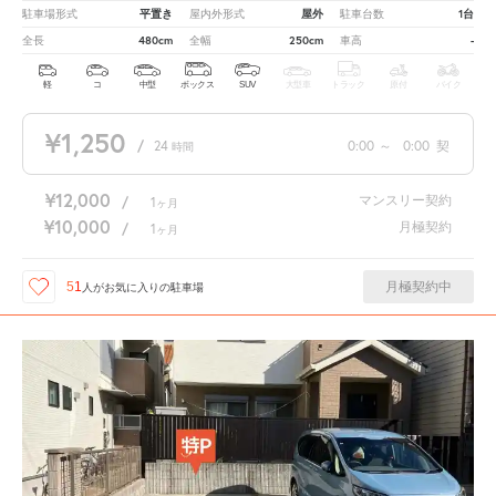
平置き
屋外
1台
駐車場形式
屋内外形式
駐車台数
480cm
250cm
-
全長
全幅
車高
軽
コ
中型
ボックス
SUV
大型車
トラック
原付
バイク
¥1,250
/
24
0:00
～
0:00
契
時間
¥12,000
マンスリー契約
/
1
ヶ月
¥10,000
月極契約
/
1
ヶ月
月極契約中
51
人が
お気に入りの駐車場