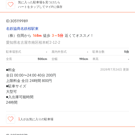
気に入った駐車場を見つけたら
ハートをタップしてマイPに保存
ID:305119989
名鉄協商名鉄桜駅東
168m
3～5分
（株）住岡から
徒歩
近くてオススメ！
愛知県名古屋市南区桜本町2-12-2
-
-
5台
駐車場形式
屋内外形式
駐車台数
500cm
190cm
-
全長
全幅
車高
■料金
2026年7月24日
更新
全日 00:00〜24:00 40分 200円
上限料金 全日 24時間 800円
■駐車サイズ
大型可
■入出庫可能時間
24時間
1
人が
お気に入りの駐車場