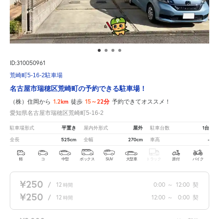
ID:310050961
荒崎町5-16-2駐車場
名古屋市瑞穂区荒崎町の予約できる駐車場！
1.2km
15～22分
（株）住岡から
徒歩
予約できてオススメ！
愛知県名古屋市瑞穂区荒崎町5-16-2
平置き
屋外
1台
駐車場形式
屋内外形式
駐車台数
525cm
270cm
-
全長
全幅
車高
軽
コ
中型
ボックス
SUV
大型車
トラック
原付
バイク
¥250
/
12
0:00
～
12:00
契
時間
¥250
/
12
12:00
～
0:00
契
時間