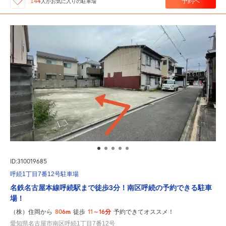
予約へ
144
人が
お気に入りの駐車場
ID:310019685
呼続1丁目7番12号駐車場
名鉄名古屋本線呼続駅まで徒歩3分！南区呼続の予約できる駐車
場！
806m
11～16分
（株）住岡から
徒歩
予約できてオススメ！
愛知県名古屋市南区呼続1丁目7番12号