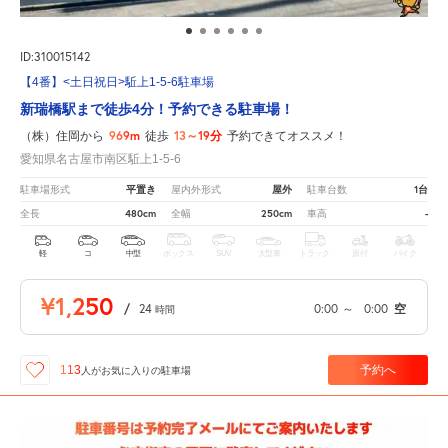
ID:310015142
【4番】<土日祝日>駈上1-5-6駐車場
新瑞橋駅まで徒歩4分！予約できる駐車場！
969m
13～19分
（株）住岡から
徒歩
予約できてオススメ！
愛知県名古屋市南区駈上1-5-6
平置き
屋外
1台
駐車場形式
屋内外形式
駐車台数
480cm
250cm
-
全長
全幅
車高
軽
コ
中型
ボックス
SUV
大型車
トラック
原付
バイク
¥1,250
/
24
0:00
～
0:00
空
時間
予約へ
113
人が
お気に入りの駐車場