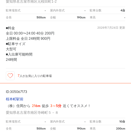
愛知県名古屋市南区元桜田町1-2
-
-
4台
駐車場形式
屋内外形式
駐車台数
500cm
190cm
-
全長
全幅
車高
■料金
2026年7月24日
更新
全日 00:00〜24:00 40分 200円
上限料金 全日 24時間 900円
■駐車サイズ
大型可
■入出庫可能時間
24時間
7
人が
お気に入りの駐車場
ID:305067173
桜本町駅前
216m
3～5分
（株）住岡から
徒歩
近くてオススメ！
愛知県名古屋市南区寺崎町５－８
-
-
10台
駐車場形式
屋内外形式
駐車台数
500cm
190cm
200cm
全長
全幅
車高