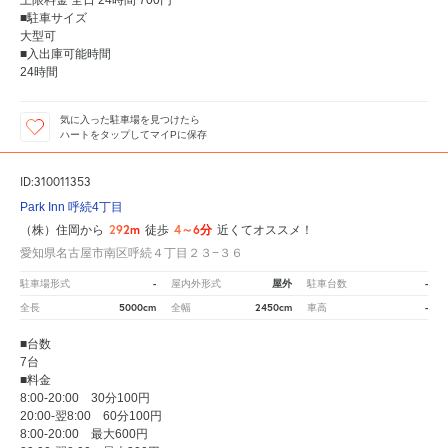
上限料金 全日 24時間 700円
■駐車サイズ
大型可
■入出庫可能時間
24時間
気に入った駐車場を見つけたら
ハートをタップしてマイPに保存
ID:310011353
Park Inn 呼続4丁目
292m
4～6分
（株）住岡から
徒歩
近くてオススメ！
愛知県名古屋市南区呼続４丁目２３−３６
-
屋外
-
駐車場形式
屋内外形式
駐車台数
5000cm
2450cm
-
全長
全幅
車高
■台数
7台
■料金
8:00-20:00 30分100円
20:00-翌8:00 60分100円
8:00-20:00 最大600円