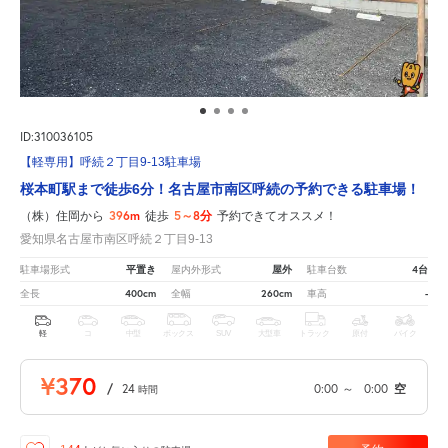
ID:310036105
【軽専用】呼続２丁目9-13駐車場
桜本町駅まで徒歩6分！名古屋市南区呼続の予約できる駐車場！
396m
5～8分
（株）住岡から
徒歩
予約できてオススメ！
愛知県名古屋市南区呼続２丁目9-13
平置き
屋外
4台
駐車場形式
屋内外形式
駐車台数
400cm
260cm
-
全長
全幅
車高
軽
コ
中型
ボックス
SUV
大型車
トラック
原付
バイク
¥370
/
24
0:00
～
0:00
空
時間