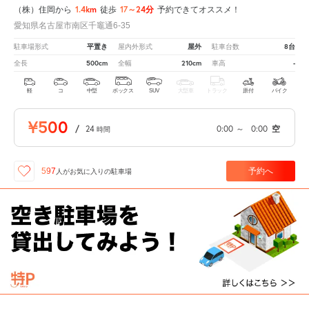
1.4km
17～24分
（株）住岡から
徒歩
予約できてオススメ！
愛知県名古屋市南区千竈通6-35
平置き
屋外
8台
駐車場形式
屋内外形式
駐車台数
500cm
210cm
-
全長
全幅
車高
軽
コ
中型
ボックス
SUV
大型車
トラック
原付
バイク
¥500
/
24
0:00
～
0:00
空
時間
予約へ
597
人が
お気に入りの駐車場