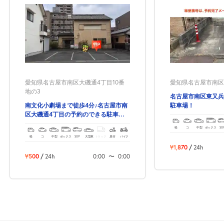
0:00～24:00
8月23日 (日)
¥500
空き8
愛知県名古屋市南区大磯通4丁目10番
愛知県名古屋市南区東
8月24日 (月)
休
地の3
名古屋市南区東又兵
南文化小劇場まで徒歩4分♪名古屋市南
駐車場！
区大磯通4丁目の予約のできる駐車
場！
軽
コ
中型
ボックス
SU
8月25日 (火)
休
軽
コ
中型
ボックス
SUV
大型車
トラック
原付
バイク
¥1,870
/
24h
¥500
/
24h
0:00
〜
0:00
8月26日 (水)
休