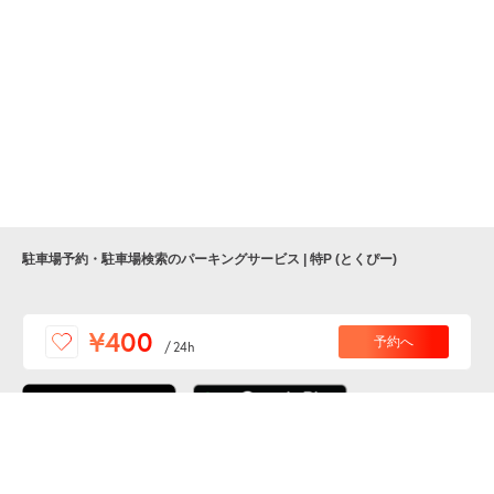
駐車場予約・駐車場検索のパーキングサービス | 特P (とくぴー)
便利な特Pアプリを
¥400
予約へ
/
24h
ダウンロードしよう！