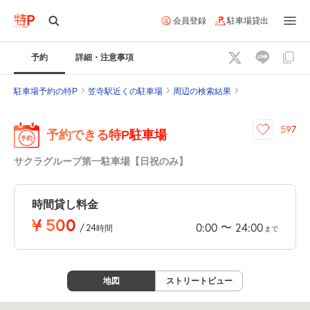
会員登録
駐車場貸出
予約
詳細・注意事項
駐車場予約の特P
笠寺駅近くの駐車場
周辺の検索結果
597
予約できる特P駐車場
サクラグループ第一駐車場【日祝のみ】
時間貸し料金
¥
500
〜
0:00
24:00
/
24
時間
まで
地図
ストリートビュー