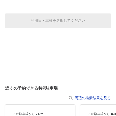
8月18日 (火)
休
利用日・車種を選択してください
8月19日 (水)
休
8月20日 (木)
休
8月21日 (金)
休
近くの予約できる特P駐車場
周辺の検索結果を見る
8月22日 (土)
休
この駐車場から
719m
この駐車場から
83