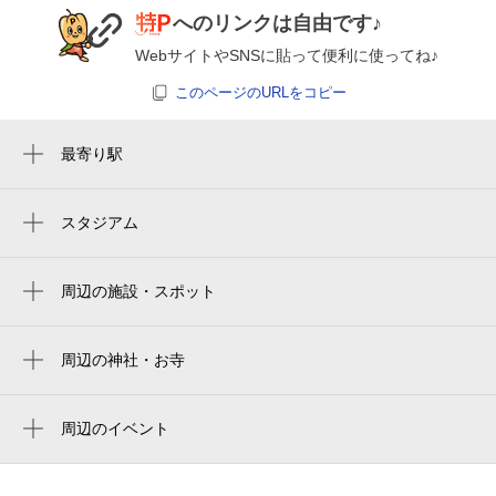
8月27日 (木)
休
へのリンクは自由です♪
WebサイトやSNSに貼って便利に使ってね♪
このページのURLをコピー
8月28日 (金)
休
最寄り駅
笠寺駅
本笠寺駅
スタジアム
8月29日 (土)
休
paloma mizuho rugby stadium
桜駅
paloma mizuho stadium
周辺の施設・スポット
大江駅
メゾンちかま
0:00～24:00
桜本町駅
8月30日 (日)
¥500
サクラグループ
周辺の神社・お寺
空き8
本星崎駅
周辺に神社・お寺が見つかりませんでした。
ティア ティア笠寺
周辺のイベント
名古屋セントラルクリニック
シャボン玉のコンサートのはじまりはじま
8月31日 (月)
休
かつや 名古屋笠寺店
り