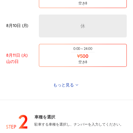
空き8
8月10日 (月)
休
0:00～24:00
8月11日 (火)
¥500
山の日
空き8
もっと見る
8月12日 (水)
休
2
車種を選択
駐車する車種を選択し、ナンバーを入力してください。
8月13日 (木)
休
STEP