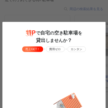
周辺の検索結果を見る
この駐車場から
427m
この駐車場から
73
自宅
空
駐車場
で
の
き
を
貸出
？
しませんか
売上GET！
費用ゼロ
カンタン
愛知県名古屋市南区元桜田町2-50
愛知県名古屋市南区
地の3
鶴里駅、笠寺公園まで徒歩圏内！名古
屋市南区元桜田町２丁目の予約できる
南文化小劇場まで徒
駐車場！
区大磯通4丁目の予
場！
軽
コ
中型
ボックス
SUV
大型車
トラック
原付
バイク
軽
コ
中型
ボックス
SU
¥620
/
24h
0:00
〜
0:00
¥500
/
24h