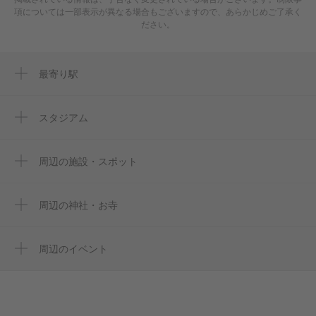
項については一部表示が異なる場合もございますので、あらかじめご了承く
ださい。
最寄り駅
桜駅
本笠寺駅
スタジアム
paloma mizuho rugby stadium
桜本町駅
paloma mizuho stadium
周辺の施設・スポット
鶴里駅
呼続公園野球場
笠寺駅
日蓮正宗 玉泉寺
周辺の神社・お寺
呼続駅
玉泉寺
名古屋市消防局南消防署
東宝寺
周辺のイベント
メイツ桜台
周辺にイベントが見つかりませんでした。
名古屋養育院
子ども家庭支援センター「さくら」