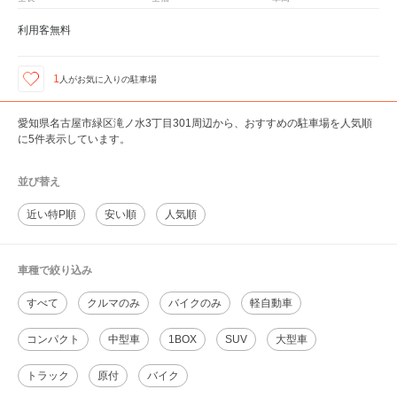
利用客無料
1
人が
お気に入りの駐車場
愛知県名古屋市緑区滝ノ水3丁目301周辺から、おすすめの駐車場を人気順
に5件表示しています。
並び替え
近い特P順
安い順
人気順
車種で絞り込み
すべて
クルマのみ
バイクのみ
軽自動車
コンパクト
中型車
1BOX
SUV
大型車
トラック
原付
バイク