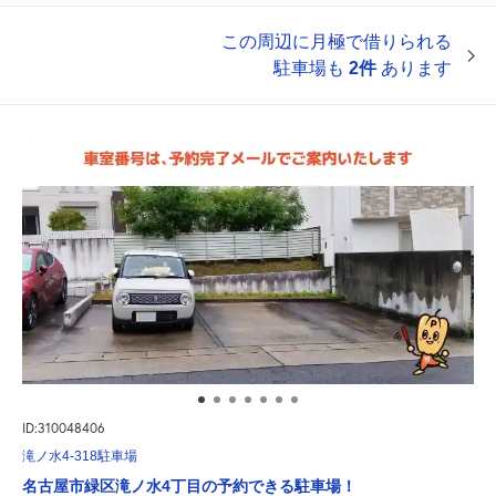
この周辺に月極で借りられる
駐車場も
2件
あります
ID:310048406
滝ノ水4-318駐車場
名古屋市緑区滝ノ水4丁目の予約できる駐車場！