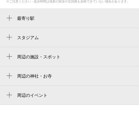
※ご注意ください - 徒歩時間は地形の状況や迂回路を反映できていない場合があります。
最寄り駅
神沢駅
スタジアム
周辺にスタジアムが見つかりませんでした。
周辺の施設・スポット
名古屋市役所教育委員会 滝ノ水地域スポ
ーツセンター
周辺の神社・お寺
滝ノ水川公園
周辺に神社・お寺が見つかりませんでした。
名古屋市立滝ノ水中学校
周辺のイベント
周辺にイベントが見つかりませんでした。
nagoya shiritsu takinomizu junior high school
フォトスタジオＭａｉ滝ノ水店
mai滝ノ水
滝ノ水東公園