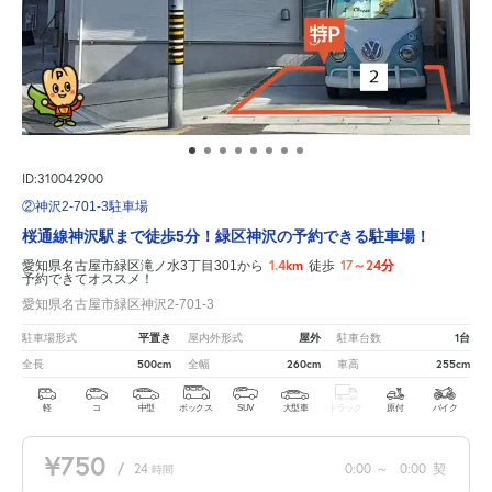
ID:310042900
②神沢2-701-3駐車場
桜通線神沢駅まで徒歩5分！緑区神沢の予約できる駐車場！
1.4km
17～24分
愛知県名古屋市緑区滝ノ水3丁目301から
徒歩
予約できてオススメ！
愛知県名古屋市緑区神沢2-701-3
平置き
屋外
1台
駐車場形式
屋内外形式
駐車台数
500cm
260cm
255cm
全長
全幅
車高
軽
コ
中型
ボックス
SUV
大型車
トラック
原付
バイク
¥750
/
24
0:00
～
0:00
契
時間