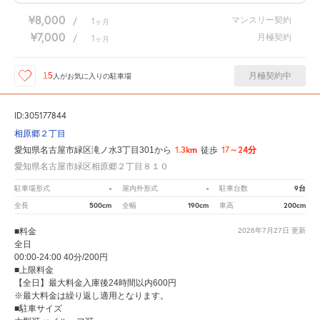
¥8,000
マンスリー契約
/
1
ヶ月
¥7,000
月極契約
/
1
ヶ月
月極契約中
15
人が
お気に入りの駐車場
ID:305177844
相原郷２丁目
1.3km
17～24分
愛知県名古屋市緑区滝ノ水3丁目301から
徒歩
愛知県名古屋市緑区相原郷２丁目８１０
-
-
9台
駐車場形式
屋内外形式
駐車台数
500cm
190cm
200cm
全長
全幅
車高
■料金
2026年7月27日
更新
全日
00:00-24:00 40分/200円
■上限料金
【全日】最大料金入庫後24時間以内600円
※最大料金は繰り返し適用となります。
■駐車サイズ