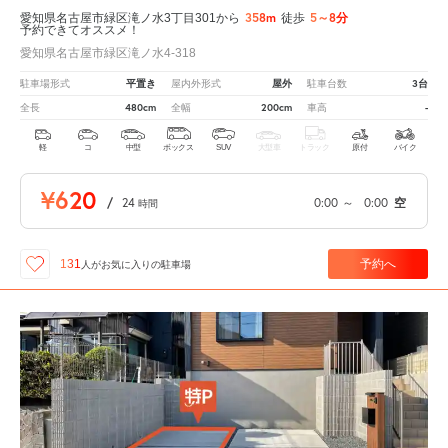
358m
5～8分
愛知県名古屋市緑区滝ノ水3丁目301から
徒歩
予約できてオススメ！
愛知県名古屋市緑区滝ノ水4-318
平置き
屋外
3台
駐車場形式
屋内外形式
駐車台数
480cm
200cm
-
全長
全幅
車高
軽
コ
中型
ボックス
SUV
大型車
トラック
原付
バイク
¥620
/
24
0:00
～
0:00
空
時間
予約へ
131
人が
お気に入りの駐車場