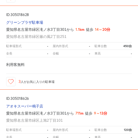
ID:305018628
グリーンプラザ駐車場
1.1km
14～20分
愛知県名古屋市緑区滝ノ水3丁目301から
徒歩
愛知県名古屋市緑区篠の風2丁目251
-
-
450台
駐車場形式
屋内外形式
駐車台数
-
-
-
全長
全幅
車高
利用客無料
3
人が
お気に入りの駐車場
ID:305018626
アオキスーパー鳴子店
711m
9～13分
愛知県名古屋市緑区滝ノ水3丁目301から
徒歩
愛知県名古屋市緑区上旭2丁目101
-
-
120台
駐車場形式
屋内外形式
駐車台数
-
-
-
全長
全幅
車高