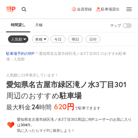
会員登録
駐車場貸出
時間貸し
月極
マップ
人気順
車種
今日
明日
日付
駐車場予約の特P
愛知県名古屋市緑区滝ノ水3丁目301 のおすすめ駐車
場・人気順
人気順に11件表示しています！
愛知県名古屋市緑区滝ノ水3丁目301
周辺のおすすめ
駐車場
620円
24
時間
最大料金
で駐車できます
愛知県名古屋市緑区滝ノ水3丁目301周辺に特Pユーザーのお気に入り
304
は
件。
気に入ったらマイPに保存しよう！