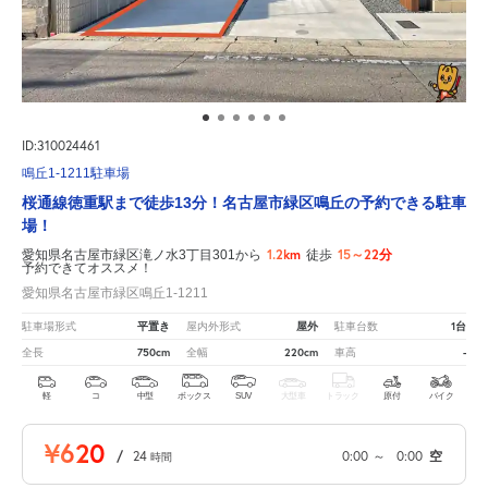
ID:310024461
鳴丘1-1211駐車場
桜通線徳重駅まで徒歩13分！名古屋市緑区鳴丘の予約できる駐車
場！
1.2km
15～22分
愛知県名古屋市緑区滝ノ水3丁目301から
徒歩
予約できてオススメ！
愛知県名古屋市緑区鳴丘1-1211
平置き
屋外
1台
駐車場形式
屋内外形式
駐車台数
750cm
220cm
-
全長
全幅
車高
軽
コ
中型
ボックス
SUV
大型車
トラック
原付
バイク
¥620
/
24
0:00
～
0:00
空
時間