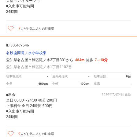
大型可 ハイルーフ可
■入出庫可能時間
24時間
7
人が
お気に入りの駐車場
ID:305169546
名鉄協商滝ノ水小学校東
484m
7～10分
愛知県名古屋市緑区滝ノ水3丁目301から
徒歩
愛知県名古屋市緑区滝ノ水1丁目1102番
-
-
8台
駐車場形式
屋内外形式
駐車台数
480cm
190cm
-
全長
全幅
車高
■料金
2026年7月24日
更新
全日 00:00〜24:00 40分 200円
上限料金 全日 24時間 600円
■入出庫可能時間
24時間
6
人が
お気に入りの駐車場