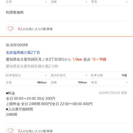
-
-
-
全長
全幅
車高
利用客無料
4
人が
お気に入りの駐車場
ID:305120098
名鉄協商篠の風2丁目
1.0km
13～19分
愛知県名古屋市緑区滝ノ水3丁目301から
徒歩
愛知県名古屋市緑区篠の風2-196
-
-
11台
駐車場形式
屋内外形式
駐車台数
480cm
190cm
-
全長
全幅
車高
■料金
2026年7月24日
更新
全日 00:00〜24:00 30分 200円
上限料金 全日 24時間 800円/全日 22:00〜08:00 400円
■入出庫可能時間
24時間
3
人が
お気に入りの駐車場