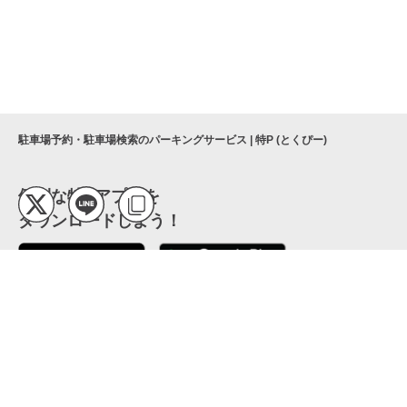
駐車場予約・駐車場検索のパーキングサービス | 特P (とくぴー)
便利な特Pアプリを
ダウンロードしよう！
ここから「インストール」して、便利な特Pアプリを
公式 X