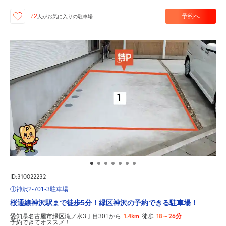
予約へ
72
人が
お気に入りの駐車場
ID:310022232
①神沢2-701-3駐車場
桜通線神沢駅まで徒歩5分！緑区神沢の予約できる駐車場！
1.4km
18～26分
愛知県名古屋市緑区滝ノ水3丁目301から
徒歩
予約できてオススメ！