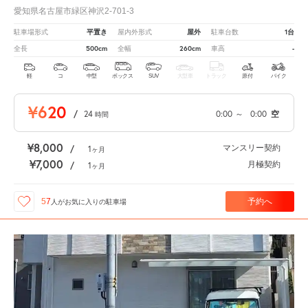
愛知県名古屋市緑区神沢2-701-3
平置き
屋外
1台
駐車場形式
屋内外形式
駐車台数
500cm
260cm
-
全長
全幅
車高
軽
コ
中型
ボックス
SUV
大型車
トラック
原付
バイク
¥620
/
24
0:00
～
0:00
空
時間
¥8,000
マンスリー契約
/
1
ヶ月
¥7,000
月極契約
/
1
ヶ月
予約へ
57
人が
お気に入りの駐車場